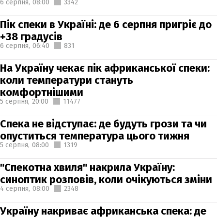
6 серпня,
08:00
3342
Пік спеки в Україні: де 6 серпня пригріє до
+38 градусів
6 серпня,
06:40
831
На Україну чекає пік африканської спеки:
коли температури стануть
комфортнішими
5 серпня,
20:00
11477
Спека не відступає: де будуть грози та чи
опуститься температура цього тижня
5 серпня,
08:00
1319
"Спекотна хвиля" накрила Україну:
синоптик розповів, коли очікуються зміни
4 серпня,
08:00
2348
Україну накриває африканська спека: де