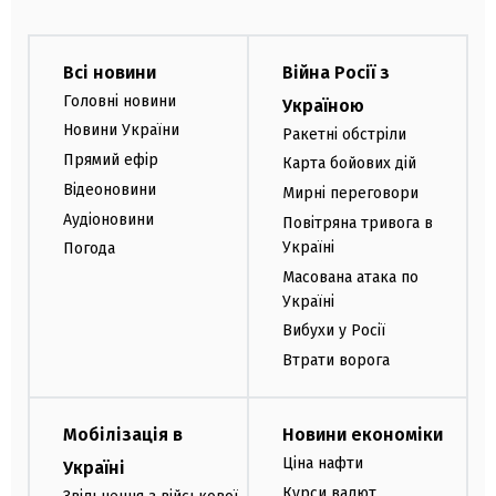
Всі новини
Війна Росії з
Головні новини
Україною
Новини України
Ракетні обстріли
Прямий ефір
Карта бойових дій
Відеоновини
Мирні переговори
Аудіоновини
Повітряна тривога в
Україні
Погода
Масована атака по
Україні
Вибухи у Росії
Втрати ворога
Мобілізація в
Новини економіки
Ціна нафти
Україні
Курси валют