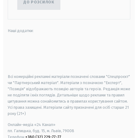
ДО РОЗСИЛОК
Наші додатки:
android
apple
smart tv
samsung smart tv
Всі комерційні рекламні матеріали позначені словами "Спецпроєкт"
чи "Партнерський матеріал". Матеріали з позначкою "Експерт",
"Позиція" відображають позицію авторів та героїв. Редакція може
не поділяти їхніх поглядів. Детальніше щодо реклами та правил
цитування можна ознайомитись в правилах користування сайтом.
Усі права захищені.
Матеріали сайту призначені для осіб старше
21
року (21+)
Онлайн-медіа «24 Канал»
пл. Галицька, буд. 15, м. Львів, 79008
Телефон
+380 (32) 229-77-77