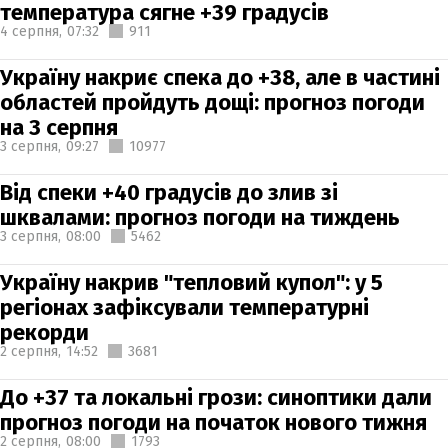
температура сягне +39 градусів
4 серпня,
07:32
911
Україну накриє спека до +38, але в частині
областей пройдуть дощі: прогноз погоди
на 3 серпня
3 серпня,
09:27
10977
Від спеки +40 градусів до злив зі
шквалами: прогноз погоди на тиждень
3 серпня,
08:00
5462
Україну накрив "тепловий купол": у 5
регіонах зафіксували температурні
рекорди
2 серпня,
14:52
3681
До +37 та локальні грози: синоптики дали
прогноз погоди на початок нового тижня
2 серпня,
08:00
1793