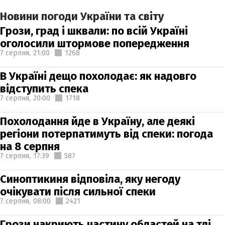
Новини погоди України та світу
Грози, град і шквали: по всій Україні
оголосили штормове попередження
7 серпня,
21:00
1268
В Україні дещо похолодає: як надовго
відступить спека
7 серпня,
20:00
1718
Похолодання йде в Україну, але деякі
регіони потерпатимуть від спеки: погода
на 8 серпня
7 серпня,
17:39
587
Синоптикиня відповіла, яку негоду
очікувати після сильної спеки
7 серпня,
08:00
2421
Грози накриють частину областей на тлі