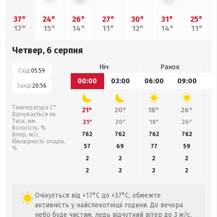
37°
24°
26°
27°
30°
31°
25°
17°
15°
14°
11°
12°
14°
11°
Четвер, 6 серпня
Ніч
Ранок
Схід:
05:59
00:00
03:00
06:00
09:00
1
Захід:
20:56
Температура С°
21°
20°
18°
26°
Відчувається як
Тиск, мм
21°
20°
18°
26°
Вологість, %
762
762
762
762
Вітер, м/с
Ймовірність опадів,
57
69
77
59
%
2
2
2
2
2
2
2
2
Очікується від +17°C до +37°C, обмежте
активність у найспекотніші години. До вечора
небо буде чистим, ледь відчутний вітер до 3 м/с.