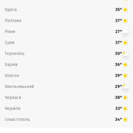
Одеса
35°
Полтава
37°
Рівне
27°
Суми
37°
Тернопіль
30°
Харків
36°
Херсон
39°
Хмельницький
29°
Черкаси
38°
Чернігів
33°
Севастополь
34°