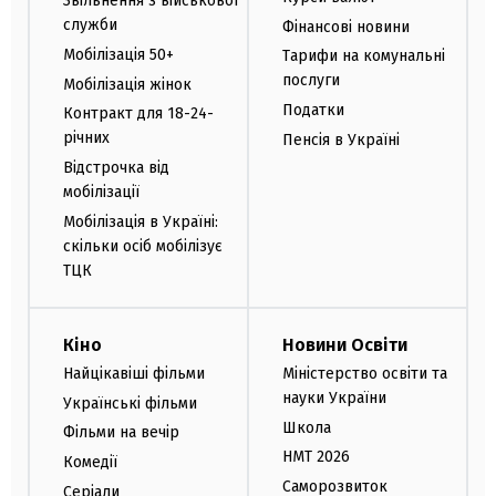
Звільнення з військової
служби
Фінансові новини
Мобілізація 50+
Тарифи на комунальні
послуги
Мобілізація жінок
Податки
Контракт для 18-24-
річних
Пенсія в Україні
Відстрочка від
мобілізації
Мобілізація в Україні:
скільки осіб мобілізує
ТЦК
Кіно
Новини Освіти
Найцікавіші фільми
Міністерство освіти та
науки України
Українські фільми
Школа
Фільми на вечір
НМТ 2026
Комедії
Саморозвиток
Серіали