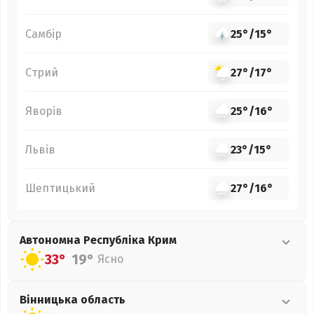
Самбір
25°
/
15°
Стрий
27°
/
17°
Яворів
25°
/
16°
Львів
23°
/
15°
Шептицький
27°
/
16°
Автономна Республіка Крим
33°
19°
Ясно
Вінницька
область