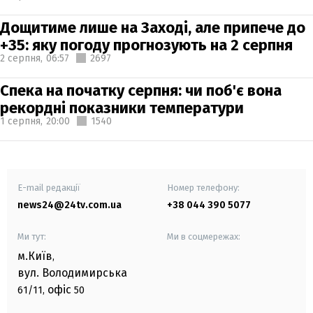
Дощитиме лише на Заході, але припече до
+35: яку погоду прогнозують на 2 серпня
2 серпня,
06:57
2697
Спека на початку серпня: чи поб'є вона
рекордні показники температури
1 серпня,
20:00
1540
E-mail редакції
Номер телефону:
news24@24tv.com.ua
+38 044 390 5077
Ми тут:
Ми в соцмережах:
м.Київ
,
вул. Володимирська
офіс
61/11,
50