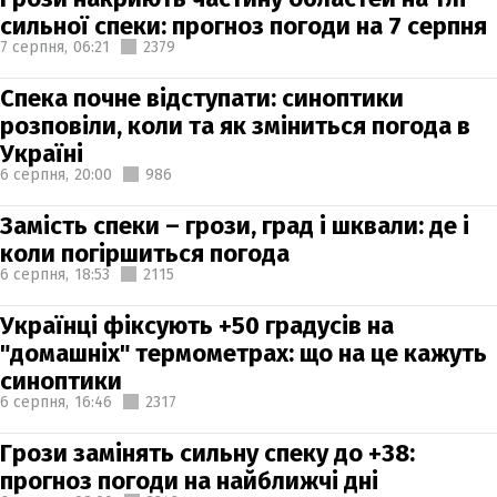
сильної спеки: прогноз погоди на 7 серпня
7 серпня,
06:21
2379
Спека почне відступати: синоптики
розповіли, коли та як зміниться погода в
Україні
6 серпня,
20:00
986
Замість спеки – грози, град і шквали: де і
коли погіршиться погода
6 серпня,
18:53
2115
Українці фіксують +50 градусів на
"домашніх" термометрах: що на це кажуть
синоптики
6 серпня,
16:46
2317
Грози замінять сильну спеку до +38:
прогноз погоди на найближчі дні