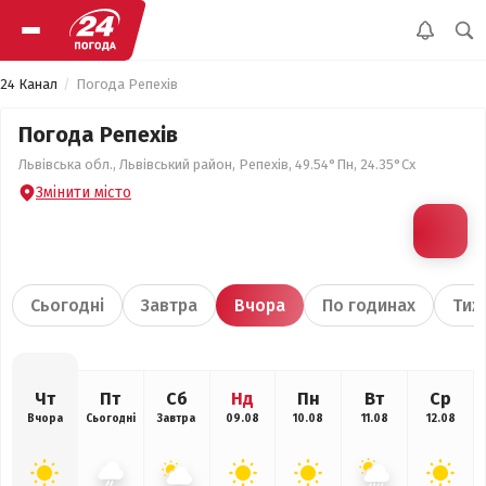
24 Канал
Погода Репехів
Погода Репехів
Львівська обл., Львівський район, Репехів, 49.54°Пн, 24.35°Сх
Змінити місто
Сьогодні
Завтра
Вчора
По годинах
Тиж
Чт
Пт
Сб
Нд
Пн
Вт
Ср
Вчора
Сьогодні
Завтра
09.08
10.08
11.08
12.08