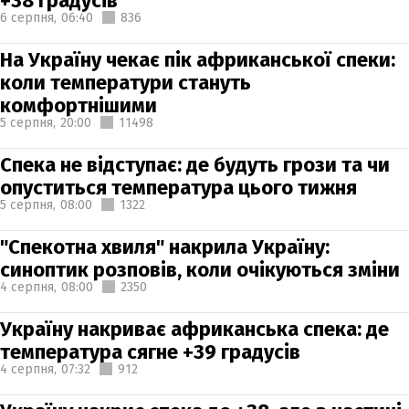
+38 градусів
6 серпня,
06:40
836
На Україну чекає пік африканської спеки:
коли температури стануть
комфортнішими
5 серпня,
20:00
11498
Спека не відступає: де будуть грози та чи
опуститься температура цього тижня
5 серпня,
08:00
1322
"Спекотна хвиля" накрила Україну:
синоптик розповів, коли очікуються зміни
4 серпня,
08:00
2350
Україну накриває африканська спека: де
температура сягне +39 градусів
4 серпня,
07:32
912