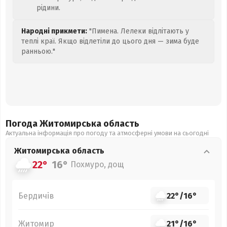
рідини.
Народні прикмети:
"Пимена. Лелеки відлітають у
теплі краї. Якщо відлетіли до цього дня — зима буде
ранньою."
Погода Житомирська
область
Актуальна інформація про погоду та атмосферні умови на сьогодні
Житомирська
область
22°
16°
Похмуро, дощ
Бердичів
22°
/
16°
Житомир
21°
/
16°