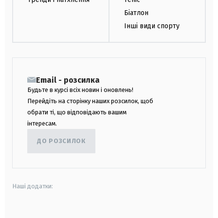
Біатлон
Інші види спорту
Email - розсилка
Будьте в курсі всіх новин і оновлень!
Перейдіть на сторінку наших розсилок, щоб
обрати ті, що відповідають вашим
інтересам.
ДО РОЗСИЛОК
Наші додатки:
android
apple