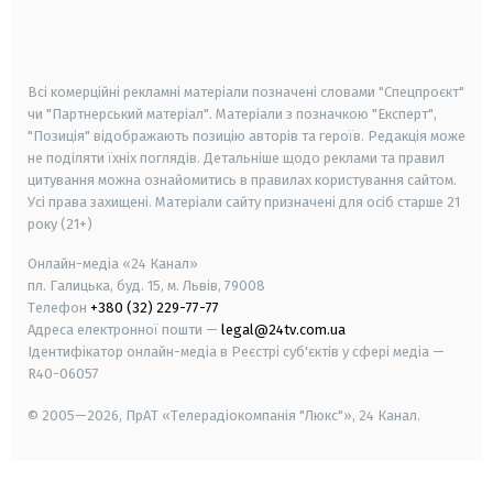
smart tv
samsung smart tv
Всі комерційні рекламні матеріали позначені словами "Спецпроєкт"
чи "Партнерський матеріал". Матеріали з позначкою "Експерт",
"Позиція" відображають позицію авторів та героїв. Редакція може
не поділяти їхніх поглядів. Детальніше щодо реклами та правил
цитування можна ознайомитись в правилах користування сайтом.
Усі права захищені.
Матеріали сайту призначені для осіб старше
21
року (21+)
Онлайн-медіа «24 Канал»
пл. Галицька, буд. 15, м. Львів, 79008
Телефон
+380 (32) 229-77-77
Адреса електронної пошти —
legal@24tv.com.ua
Ідентифікатор онлайн-медіа в Реєстрі суб'єктів у сфері медіа —
R40-06057
© 2005—2026,
ПрАТ «Телерадіокомпанія "Люкс"», 24 Канал.