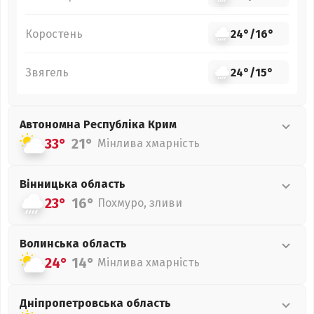
Коростень
24°
/
16°
Звягель
24°
/
15°
Автономна Республіка Крим
33°
21°
Мінлива хмарність
Вінницька
область
23°
16°
Похмуро, зливи
Волинська
область
24°
14°
Мінлива хмарність
Дніпропетровська
область