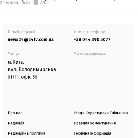
2 серпня,
06:57
2702
E-mail редакції
Номер телефону:
news24@24tv.com.ua
+38 044 390 5077
Ми тут:
Ми в соцмережах:
м.Київ
,
вул. Володимирська
офіс
61/11,
50
Про нас
Угода Користувача Спільноти
Редакція
Правила коментування
Редакційна політика
Технічна інформація