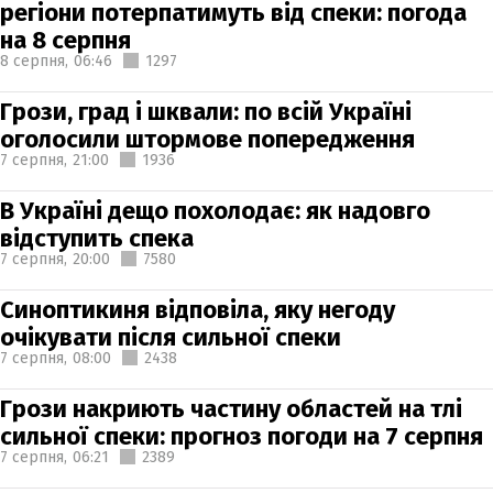
регіони потерпатимуть від спеки: погода
на 8 серпня
8 серпня,
06:46
1297
Грози, град і шквали: по всій Україні
оголосили штормове попередження
7 серпня,
21:00
1936
В Україні дещо похолодає: як надовго
відступить спека
7 серпня,
20:00
7580
Синоптикиня відповіла, яку негоду
очікувати після сильної спеки
7 серпня,
08:00
2438
Грози накриють частину областей на тлі
сильної спеки: прогноз погоди на 7 серпня
7 серпня,
06:21
2389