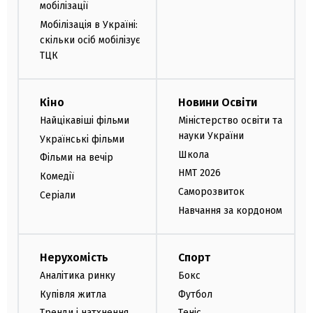
мобілізації
Мобілізація в Україні:
скільки осіб мобілізує
ТЦК
Кіно
Новини Освіти
Найцікавіші фільми
Міністерство освіти та
науки України
Українські фільми
Школа
Фільми на вечір
НМТ 2026
Комедії
Саморозвиток
Серіали
Навчання за кордоном
Нерухомість
Спорт
Аналітика ринку
Бокс
Купівля житла
Футбол
Тренди і натхнення
Теніс