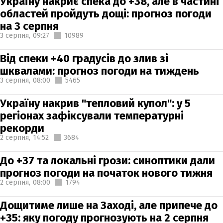
Україну накриє спека до +38, але в частині
областей пройдуть дощі: прогноз погоди
на 3 серпня
3 серпня,
09:27
10989
Від спеки +40 градусів до злив зі
шквалами: прогноз погоди на тиждень
3 серпня,
08:00
5465
Україну накрив "тепловий купол": у 5
регіонах зафіксували температурні
рекорди
2 серпня,
14:52
3684
До +37 та локальні грози: синоптики дали
прогноз погоди на початок нового тижня
2 серпня,
08:00
1794
Дощитиме лише на Заході, але припече до
+35: яку погоду прогнозують на 2 серпня