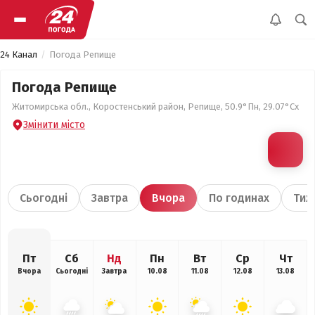
24 Канал
Погода Репище
Погода Репище
Житомирська обл., Коростенський район, Репище, 50.9°Пн, 29.07°Сх
Змінити місто
Сьогодні
Завтра
Вчора
По годинах
Тиж
Пт
Сб
Нд
Пн
Вт
Ср
Чт
Вчора
Сьогодні
Завтра
10.08
11.08
12.08
13.08