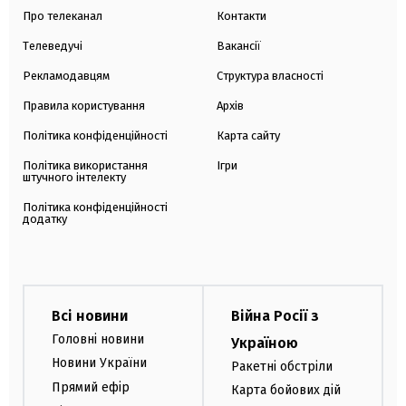
Про телеканал
Контакти
Телеведучі
Вакансії
Рекламодавцям
Структура власності
Правила користування
Архів
Політика конфіденційності
Карта сайту
Політика використання
Ігри
штучного інтелекту
Політика конфіденційності
додатку
Всі новини
Війна Росії з
Головні новини
Україною
Новини України
Ракетні обстріли
Прямий ефір
Карта бойових дій