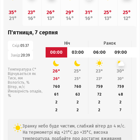
35°
23°
26°
29°
31°
25°
25°
21°
16°
13°
14°
16°
13°
12°
П'ятниця, 7 серпня
Ніч
Ранок
Схід:
05:37
00:00
03:00
06:00
09:00
1
Захід:
20:39
Температура С°
26°
25°
23°
30°
Відчувається як
Тиск, мм
26°
25°
23°
30°
Вологість, %
760
760
759
759
Вітер, м/с
Ймовірність опадів,
61
63
72
48
%
2
2
2
2
2
2
2
7
Зранку небо буде чистим, слабкий вітер до 4 м/с.
На термометрі від +21°C до +35°C, висока
температура, подбайте про достатнє вживання