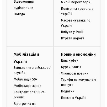
Відеоновини
Мирні переговори
Аудіоновини
Повітряна тривога в
Україні
Погода
Масована атака по
Україні
Вибухи у Росії
Втрати ворога
Мобілізація в
Новини економіки
Ціна нафти
Україні
Курси валют
Звільнення з військової
служби
Фінансові новини
Мобілізація 50+
Тарифи на комунальні
послуги
Мобілізація жінок
Податки
Контракт для 18-24-
річних
Пенсія в Україні
Відстрочка від