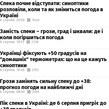
Спека почне відступати: синоптики
розповіли, коли та як зміниться погода в
Україні
6 серпня,
20:00
1040
Замість спеки – грози, град і шквали: де і
коли погіршиться погода
6 серпня,
18:53
2128
Українці фіксують +50 градусів на
"домашніх" термометрах: що на це кажуть
синоптики
6 серпня,
16:46
2352
Грози замінять сильну спеку до +38:
прогноз погоди на найближчі дні
6 серпня,
08:00
3356
Пік спеки в Україні: де 6 серпня пригріє до