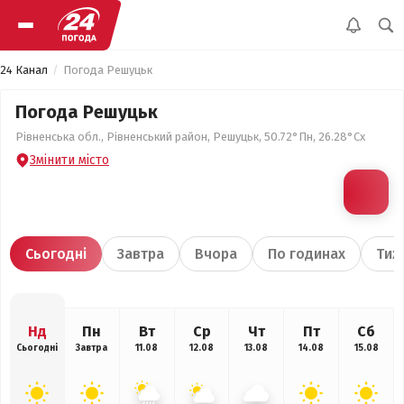
24 Канал
Погода Решуцьк
Погода Решуцьк
Рівненська обл., Рівненський район, Решуцьк, 50.72°Пн, 26.28°Сх
Змінити місто
Сьогодні
Завтра
Вчора
По годинах
Тиж
Нд
Пн
Вт
Ср
Чт
Пт
Сб
Сьогодні
Завтра
11.08
12.08
13.08
14.08
15.08