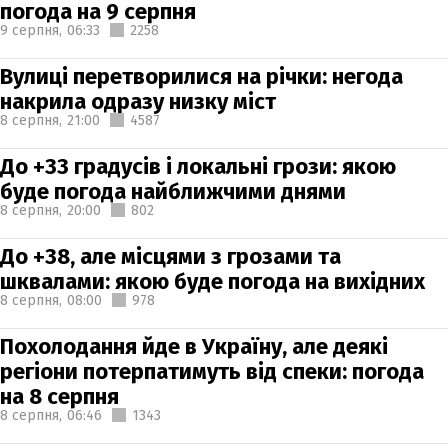
погода на 9 серпня
9 серпня,
06:33
2258
Вулиці перетворилися на річки: негода
накрила одразу низку міст
8 серпня,
21:00
4587
До +33 градусів і локальні грози: якою
буде погода найближчими днями
8 серпня,
20:00
802
До +38, але місцями з грозами та
шквалами: якою буде погода на вихідних
8 серпня,
08:00
978
Похолодання йде в Україну, але деякі
регіони потерпатимуть від спеки: погода
на 8 серпня
8 серпня,
06:46
1343