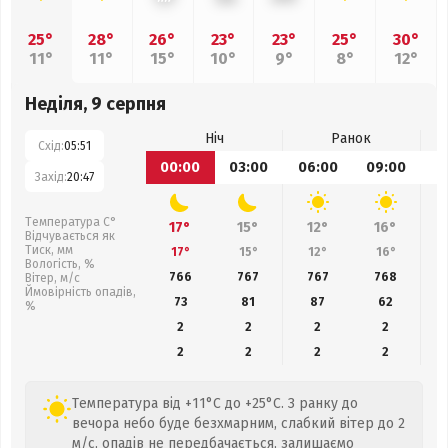
25°
28°
26°
23°
23°
25°
30°
11°
11°
15°
10°
9°
8°
12°
Неділя, 9 серпня
Ніч
Ранок
Схід:
05:51
00:00
03:00
06:00
09:00
1
Захід:
20:47
Температура С°
17°
15°
12°
16°
Відчувається як
Тиск, мм
17°
15°
12°
16°
Вологість, %
766
767
767
768
Вітер, м/с
Ймовірність опадів,
73
81
87
62
%
2
2
2
2
2
2
2
2
Температура від +11°C до +25°C. З ранку до
вечора небо буде безхмарним, слабкий вітер до 2
м/с, опадів не передбачається, залишаємо