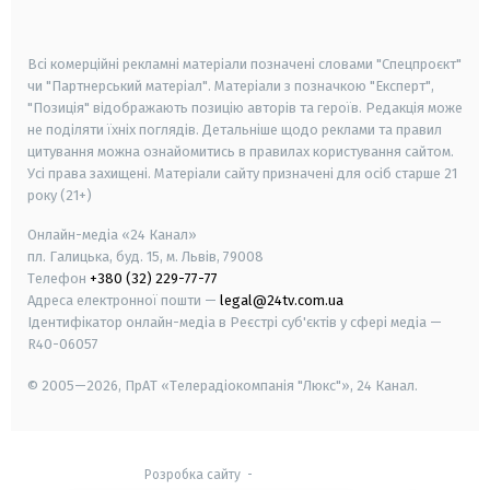
smart tv
samsung smart tv
Всі комерційні рекламні матеріали позначені словами "Спецпроєкт"
чи "Партнерський матеріал". Матеріали з позначкою "Експерт",
"Позиція" відображають позицію авторів та героїв. Редакція може
не поділяти їхніх поглядів. Детальніше щодо реклами та правил
цитування можна ознайомитись в правилах користування сайтом.
Усі права захищені.
Матеріали сайту призначені для осіб старше
21
року (21+)
Онлайн-медіа «24 Канал»
пл. Галицька, буд. 15, м. Львів, 79008
Телефон
+380 (32) 229-77-77
Адреса електронної пошти —
legal@24tv.com.ua
Ідентифікатор онлайн-медіа в Реєстрі суб'єктів у сфері медіа —
R40-06057
© 2005—2026,
ПрАТ «Телерадіокомпанія "Люкс"», 24 Канал.
Розробка сайту
-