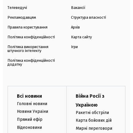
Телеведучі
Вакансії
Рекламодавцям
Структура власності
Правила користування
Архів
Політика конфіденційності
Карта сайту
Політика використання
Ігри
штучного інтелекту
Політика конфіденційності
додатку
Всі новини
Війна Росії з
Головні новини
Україною
Новини України
Ракетні обстріли
Прямий ефір
Карта бойових дій
Відеоновини
Мирні переговори