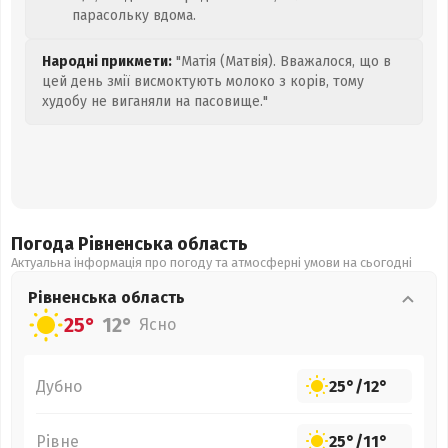
парасольку вдома.
Народні прикмети:
"Матія (Матвія). Вважалося, що в
цей день змії висмоктують молоко з корів, тому
худобу не виганяли на пасовище."
Погода Рівненська
область
Актуальна інформація про погоду та атмосферні умови на сьогодні
Рівненська
область
25°
12°
Ясно
Дубно
25°
/
12°
Рівне
25°
/
11°