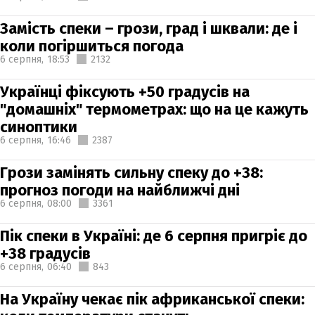
Замість спеки – грози, град і шквали: де і
коли погіршиться погода
6 серпня,
18:53
2132
Українці фіксують +50 градусів на
"домашніх" термометрах: що на це кажуть
синоптики
6 серпня,
16:46
2387
Грози замінять сильну спеку до +38:
прогноз погоди на найближчі дні
6 серпня,
08:00
3361
Пік спеки в Україні: де 6 серпня пригріє до
+38 градусів
6 серпня,
06:40
843
На Україну чекає пік африканської спеки: