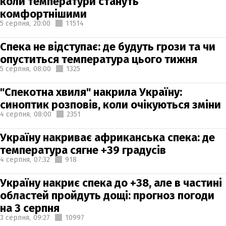
коли температури стануть
комфортнішими
5 серпня,
20:00
11514
Спека не відступає: де будуть грози та чи
опуститься температура цього тижня
5 серпня,
08:00
1325
"Спекотна хвиля" накрила Україну:
синоптик розповів, коли очікуються зміни
4 серпня,
08:00
2351
Україну накриває африканська спека: де
температура сягне +39 градусів
4 серпня,
07:32
918
Україну накриє спека до +38, але в частині
областей пройдуть дощі: прогноз погоди
на 3 серпня
3 серпня,
09:27
10997