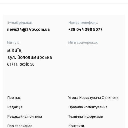
E-mail редакції
Номер телефону:
news24@24tv.com.ua
+38 044 390 5077
Ми тут:
Ми в соцмережах:
м.Київ
,
вул. Володимирська
офіс
61/11,
50
Про нас
Угода Користувача Спільноти
Редакція
Правила коментування
Редакційна політика
Технічна інформація
Про телеканал
Контакти