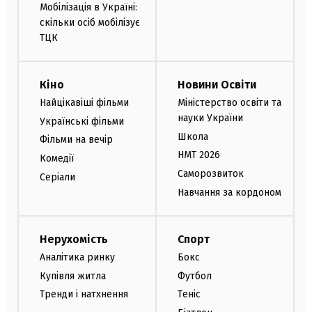
Мобілізація в Україні:
скільки осіб мобілізує
ТЦК
Кіно
Новини Освіти
Найцікавіші фільми
Міністерство освіти та
науки України
Українські фільми
Школа
Фільми на вечір
НМТ 2026
Комедії
Саморозвиток
Серіали
Навчання за кордоном
Нерухомість
Спорт
Аналітика ринку
Бокс
Купівля житла
Футбол
Тренди і натхнення
Теніс