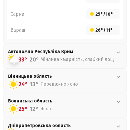
Сарни
25°
/
10°
Вараш
26°
/
11°
Автономна Республіка Крим
33°
20°
Мінлива хмарність, слабкий дощ
Вінницька
область
24°
13°
Переважно ясно
Волинська
область
25°
12°
Ясно
Дніпропетровська
область