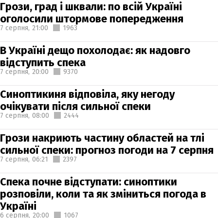
Грози, град і шквали: по всій Україні
оголосили штормове попередження
7 серпня,
21:00
1963
В Україні дещо похолодає: як надовго
відступить спека
7 серпня,
20:00
9370
Синоптикиня відповіла, яку негоду
очікувати після сильної спеки
7 серпня,
08:00
2444
Грози накриють частину областей на тлі
сильної спеки: прогноз погоди на 7 серпня
7 серпня,
06:21
2397
Спека почне відступати: синоптики
розповіли, коли та як зміниться погода в
Україні
6 серпня,
20:00
1067