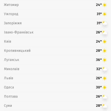
Житомир
24°
Ужгород
31°
Запоріжжя
31°
Івано-Франківськ
26°
Київ
24°
Кропивницький
28°
Луганськ
36°
Миколаїв
32°
Львів
26°
Одеса
30°
Полтава
26°
Суми
28°