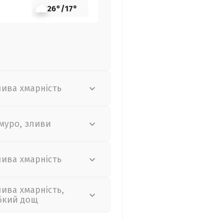
26°
/
17°
лива хмарність
муро, зливи
лива хмарність
лива хмарність,
бкий дощ