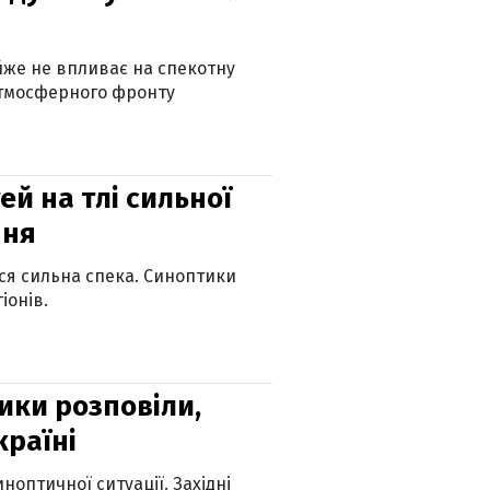
айже не впливає на спекотну
атмосферного фронту
й на тлі сильної
пня
ься сильна спека. Синоптики
іонів.
ики розповіли,
країні
оптичної ситуації. Західні