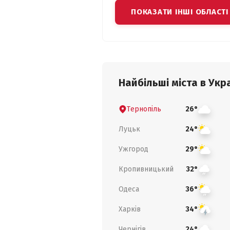
ПОКАЗАТИ ІНШІ ОБЛАСТІ
Найбільші міста в Укра
Тернопіль
26°
Луцьк
24°
Ужгород
29°
Кропивницький
32°
Одеса
36°
Харків
34°
Чернігів
24°