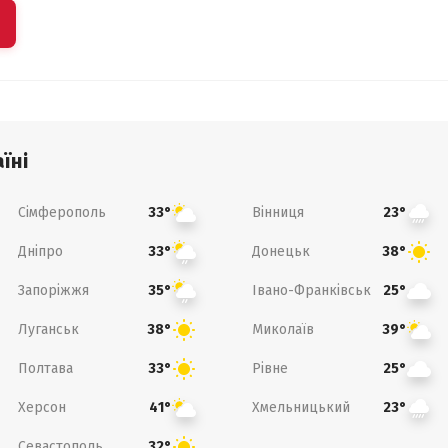
їні
Сімферополь
Вінниця
33°
23°
Дніпро
Донецьк
33°
38°
Запоріжжя
Івано-Франківськ
35°
25°
Луганськ
Миколаїв
38°
39°
Полтава
Рівне
33°
25°
Херсон
Хмельницький
41°
23°
Севастополь
32°