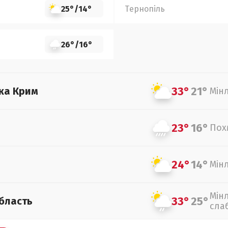
25°
/
14°
Тернопіль
26°
/
16°
33°
21°
ка Крим
Мін
23°
16°
Пох
24°
14°
Мін
Мін
33°
25°
бласть
сла