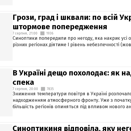
Грози, град і шквали: по всій У
штормове попередження
7 серпня,
21:00
1936
Синоптики попередили про негоду, яка накриє усі об
різних регіонах діятиме І рівень небезпечності (жов
В Україні дещо похолодає: як н
спека
7 серпня,
20:00
7835
Зниження температури повітря в Україні розпочалос
надходженням атмосферного фронту. Уже з початку
більшість регіонів опиняться під впливом нового а
Синоптикиня відповіла, яку нег