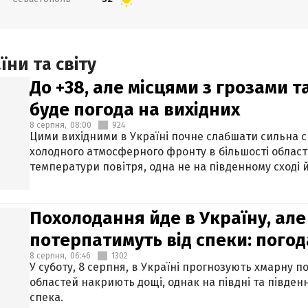
ни та світу
До +38, але місцями з грозами 
буде погода на вихідних
8 серпня,
08:00
924
Цими вихідними в Україні почне слабшати сильна 
холодного атмосферного фронту в більшості област
температури повітря, одна не на південному сході й
Похолодання йде в Україну, але
потерпатимуть від спеки: погод
8 серпня,
06:46
1302
У суботу, 8 серпня, в Україні прогнозують хмарну п
областей накриють дощі, однак на півдні та півден
спека.