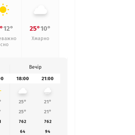
°
12°
25°
10°
еважно
Хмарно
ясно
Вечір
00
18:00
21:00
°
25°
21°
°
25°
21°
1
762
762
64
94