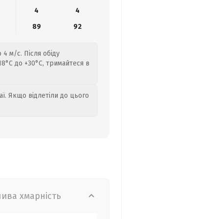
4
4
89
92
4 м/с. Після обіду
8°C до +30°C, тримайтеся в
аї. Якщо відлетіли до цього
лива хмарність