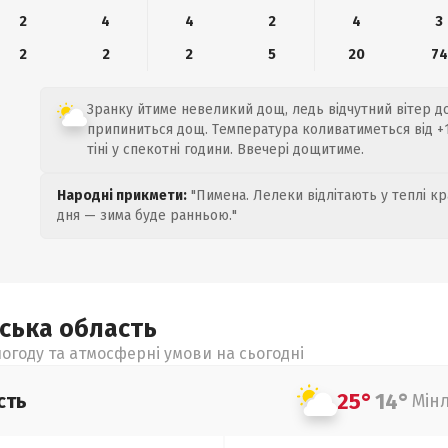
2
4
4
2
4
3
2
2
2
5
20
74
Зранку йтиме невеликий дощ, ледь відчутний вітер до 
припиниться дощ. Температура коливатиметься від +1
тіні у спекотні години. Ввечері дощитиме.
Народні прикмети:
"Пимена. Лелеки відлітають у теплі кр
дня — зима буде ранньою."
ьська
область
огоду та атмосферні умови на сьогодні
25°
14°
сть
Мін