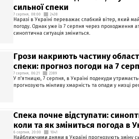
сильної спеки
7 серпня,
08:00
2438
Наразі в Україні переважає слабкий вітер, який м
погоду. Однак уже із 7 серпня через проходження 
синоптична ситуація зміниться.
Грози накриють частину областе
спеки: прогноз погоди на 7 сер
7 серпня,
06:21
2389
У п'ятницю, 7 серпня, в Україні подекуди утримаєт
прогнозують мінливу хмарність та опади у низці рег
Спека почне відступати: синопт
коли та як зміниться погода в У
6 серпня,
20:00
1041
Найближчими днями в Україні прогнозують зміну син