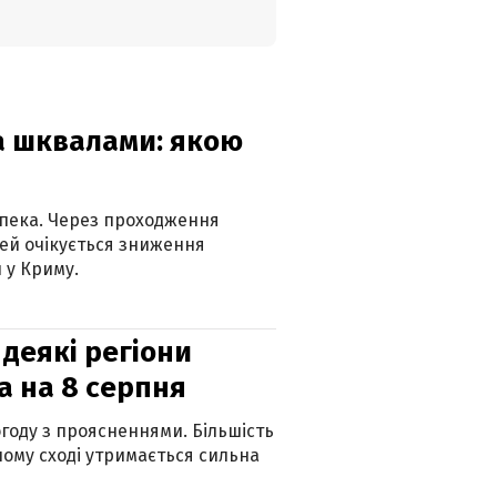
та шквалами: якою
спека. Через проходження
ей очікується зниження
 у Криму.
 деякі регіони
а на 8 серпня
огоду з проясненнями. Більшість
ному сході утримається сильна