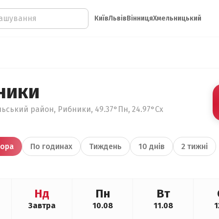
Київ
Львів
Вінниця
Хмельницький
ники
льський район, Рибники, 49.37°Пн, 24.97°Сх
ора
По годинах
Тиждень
10 днів
2 тижні
Нд
Пн
Вт
Завтра
10.08
11.08
1