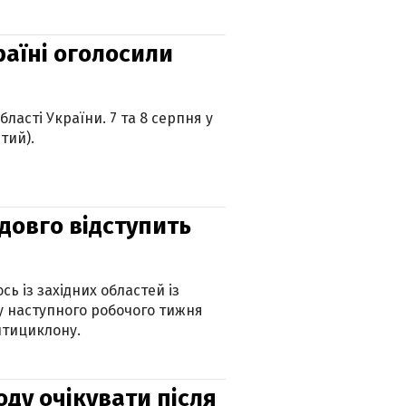
країні оголосили
ласті України. 7 та 8 серпня у
тий).
адовго відступить
ь із західних областей із
 наступного робочого тижня
нтициклону.
оду очікувати після