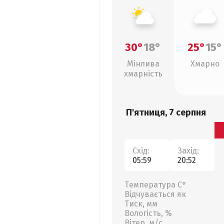
30°
18°
25°
15°
Мінлива
Хмарно
хмарність
П'ятниця, 7 серпня
Схід:
Захід:
05:59
20:52
Температура С°
Відчувається як
Тиск, мм
Вологість, %
Вітер, м/с