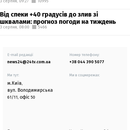
3 серпня,
09:27
10995
Від спеки +40 градусів до злив зі
шквалами: прогноз погоди на тиждень
3 серпня,
08:00
5466
E-mail редакції
Номер телефону:
news24@24tv.com.ua
+38 044 390 5077
Ми тут:
Ми в соцмережах:
м.Київ
,
вул. Володимирська
офіс
61/11,
50