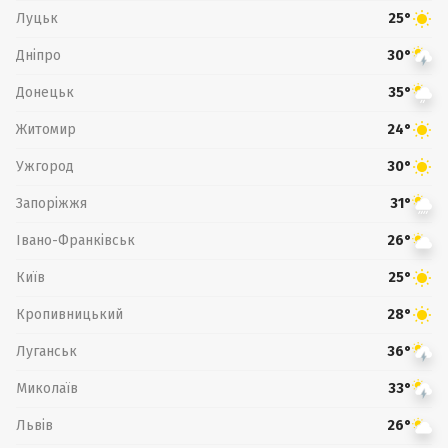
Луцьк
25°
Дніпро
30°
Донецьк
35°
Житомир
24°
Ужгород
30°
Запоріжжя
31°
Івано-Франківськ
26°
Київ
25°
Кропивницький
28°
Луганськ
36°
Миколаїв
33°
Львів
26°