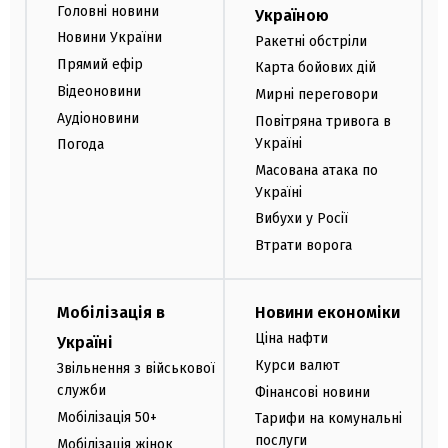
Головні новини
Україною
Новини України
Ракетні обстріли
Прямий ефір
Карта бойових дій
Відеоновини
Мирні переговори
Аудіоновини
Повітряна тривога в
Україні
Погода
Масована атака по
Україні
Вибухи у Росії
Втрати ворога
Мобілізація в
Новини економіки
Ціна нафти
Україні
Курси валют
Звільнення з військової
служби
Фінансові новини
Мобілізація 50+
Тарифи на комунальні
послуги
Мобілізація жінок