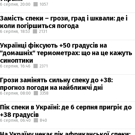
6 серпня,
20:00
1057
Замість спеки – грози, град і шквали: де і
коли погіршиться погода
6 серпня,
18:53
2131
Українці фіксують +50 градусів на
"домашніх" термометрах: що на це кажуть
синоптики
6 серпня,
16:46
2371
Грози замінять сильну спеку до +38:
прогноз погоди на найближчі дні
6 серпня,
08:00
3358
Пік спеки в Україні: де 6 серпня пригріє до
+38 градусів
6 серпня,
06:40
840
На Україну чекає пік африканської спеки: