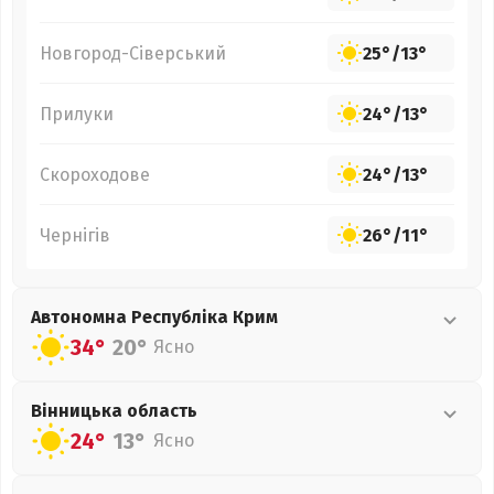
Новгород-Сіверський
25°
/
13°
Прилуки
24°
/
13°
Скороходове
24°
/
13°
Чернігів
26°
/
11°
Автономна Республіка Крим
34°
20°
Ясно
Вінницька
область
24°
13°
Ясно