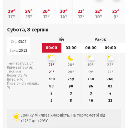
29°
24°
26°
30°
23°
22°
25°
17°
13°
12°
14°
12°
10°
9°
Субота, 8 серпня
Ніч
Ранок
Схід:
05:26
00:00
03:00
06:00
09:00
1
Захід:
20:22
Температура С°
21°
20°
19°
22°
Відчувається як
Тиск, мм
21°
20°
19°
22°
Вологість, %
760
759
760
760
Вітер, м/с
Ймовірність опадів,
80
90
96
82
%
2
3
3
4
2
8
46
22
Зранку мінлива хмарність. На термометрі від
+17°C до +29°C.