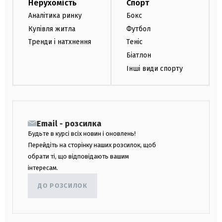
Нерухомість
Спорт
Аналітика ринку
Бокс
Купівля житла
Футбол
Тренди і натхнення
Теніс
Біатлон
Інші види спорту
Email - розсилка
Будьте в курсі всіх новин і оновлень!
Перейдіть на сторінку наших розсилок, щоб
обрати ті, що відповідають вашим
інтересам.
ДО РОЗСИЛОК