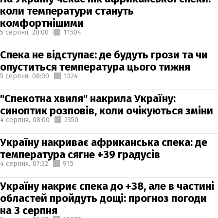
коли температури стануть
комфортнішими
5 серпня,
20:00
11504
Спека не відступає: де будуть грози та чи
опуститься температура цього тижня
5 серпня,
08:00
1324
"Спекотна хвиля" накрила Україну:
синоптик розповів, коли очікуються зміни
4 серпня,
08:00
2350
Україну накриває африканська спека: де
температура сягне +39 градусів
4 серпня,
07:32
915
Україну накриє спека до +38, але в частині
областей пройдуть дощі: прогноз погоди
на 3 серпня