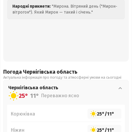
Народні прикмети:
"Мирона. Вітряний день ("Мирон-
вітрогон"). Який Мирон — такий і січень."
Погода Чернігівська
область
Актуальна інформація про погоду та атмосферні умови на сьогодні
Чернігівська
область
25°
11°
Переважно ясно
Корюківка
25°
/
11°
Ніжин
25°
/
11°