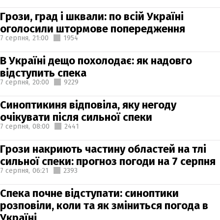
Грози, град і шквали: по всій Україні
оголосили штормове попередження
7 серпня,
21:00
1954
В Україні дещо похолодає: як надовго
відступить спека
7 серпня,
20:00
9229
Синоптикиня відповіла, яку негоду
очікувати після сильної спеки
7 серпня,
08:00
2441
Грози накриють частину областей на тлі
сильної спеки: прогноз погоди на 7 серпня
7 серпня,
06:21
2393
Спека почне відступати: синоптики
розповіли, коли та як зміниться погода в
Україні