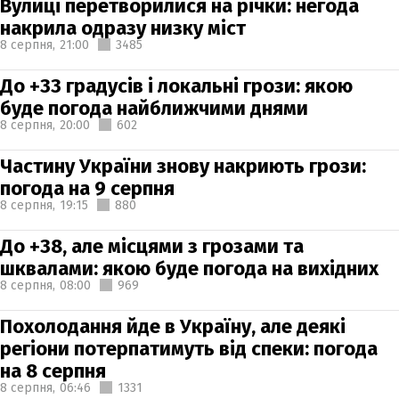
Вулиці перетворилися на річки: негода
накрила одразу низку міст
8 серпня,
21:00
3485
До +33 градусів і локальні грози: якою
буде погода найближчими днями
8 серпня,
20:00
602
Частину України знову накриють грози:
погода на 9 серпня
8 серпня,
19:15
880
До +38, але місцями з грозами та
шквалами: якою буде погода на вихідних
8 серпня,
08:00
969
Похолодання йде в Україну, але деякі
регіони потерпатимуть від спеки: погода
на 8 серпня
8 серпня,
06:46
1331