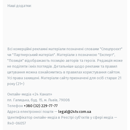
Наші додатки:
android
apple
smart tv
samsung smart tv
Всі комерційні рекламні матеріали позначені словами "Спецпроєкт"
чи "Партнерський матеріал". Матеріали з позначкою "Експерт",
"Позиція" відображають позицію авторів та героїв. Редакція може
не поділяти їхніх поглядів. Детальніше щодо реклами та правил
цитування можна ознайомитись в правилах користування сайтом.
Усі права захищені.
Матеріали сайту призначені для осіб старше
21
року (21+)
Онлайн-медіа «24 Канал»
пл. Галицька, буд. 15, м. Львів, 79008
Телефон
+380 (32) 229-77-77
Адреса електронної пошти —
legal@24tv.com.ua
Ідентифікатор онлайн-медіа в Реєстрі суб'єктів у сфері медіа —
R40-06057