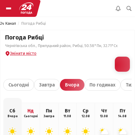
24 Канал
Погода Рибці
Погода Рибці
Чернігівська обл., Прилуцький район, Рибці, 50.58°Пн, 32.71°Сх
Змінити місто
Сьогодні
Завтра
Вчора
По годинах
Тиж
Сб
Нд
Пн
Вт
Ср
Чт
Пт
Вчора
Сьогодні
Завтра
11.08
12.08
13.08
14.08