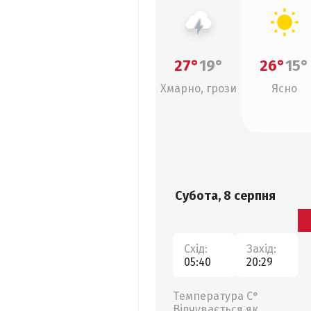
27°
19°
26°
15°
Хмарно, грози
Ясно
Субота, 8 серпня
Схід:
Захід:
05:40
20:29
Температура С°
Відчувається як