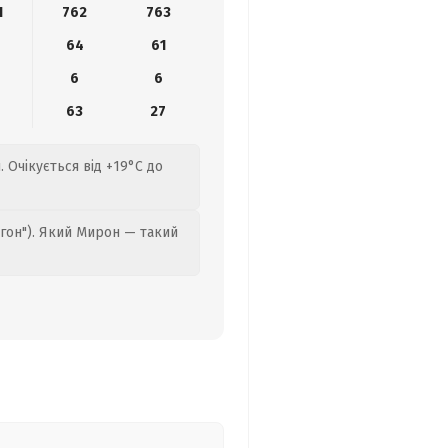
1
762
763
64
61
6
6
63
27
. Очікується від +19°C до
гон"). Який Мирон — такий