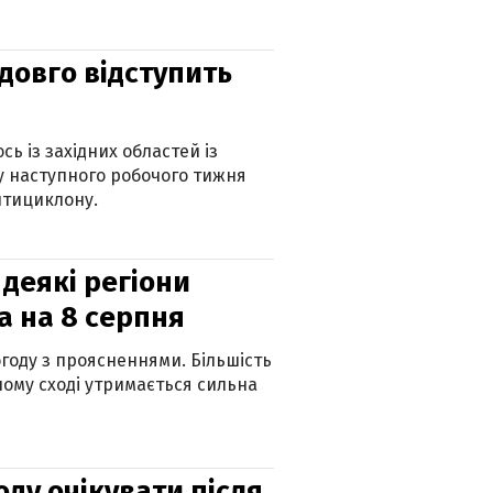
адовго відступить
ь із західних областей із
 наступного робочого тижня
нтициклону.
 деякі регіони
а на 8 серпня
огоду з проясненнями. Більшість
ному сході утримається сильна
оду очікувати після