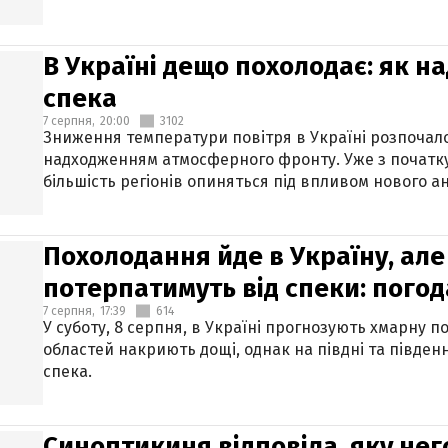
В Україні дещо похолодає: як н
спека
7 серпня,
20:00
3102
Зниження температури повітря в Україні розпочалос
надходженням атмосферного фронту. Уже з початку
більшість регіонів опиняться під впливом нового а
Похолодання йде в Україну, але
потерпатимуть від спеки: погод
7 серпня,
17:39
614
У суботу, 8 серпня, в Україні прогнозують хмарну п
областей накриють дощі, однак на півдні та півден
спека.
Синоптикиня відповіла, яку нег