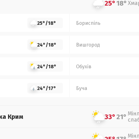
25°
18°
Хма
25°
/
18°
Бориспіль
24°
/
18°
Вишгород
24°
/
18°
Обухів
24°
/
17°
Буча
Мін
33°
21°
ка Крим
сла
Мін