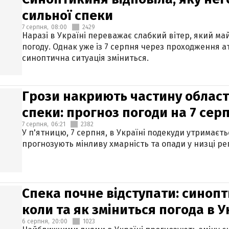
сильної спеки
7 серпня,
08:00
2429
Наразі в Україні переважає слабкий вітер, який м
погоду. Однак уже із 7 серпня через проходження 
синоптична ситуація зміниться.
Грози накриють частину областе
спеки: прогноз погоди на 7 сер
7 серпня,
06:21
2382
У п'ятницю, 7 серпня, в Україні подекуди утримаєт
прогнозують мінливу хмарність та опади у низці рег
Спека почне відступати: синопт
коли та як зміниться погода в У
6 серпня,
20:00
1023