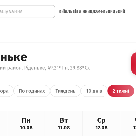
Київ
Львів
Вінниця
Хмельницький
еньке
ий район, Ріденьке, 49.21°Пн, 29.88°Сх
ора
По годинах
Тиждень
10 днів
2 тижні
Пн
Вт
Ср
10.08
11.08
12.08
1