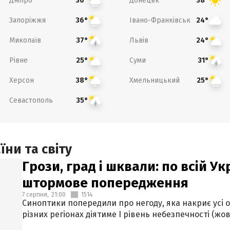
Дніпро
Донецьк
36°
38°
Запоріжжя
Івано-Франківськ
36°
24°
Миколаїв
Львів
37°
24°
Рівне
Суми
25°
31°
Херсон
Хмельницький
38°
25°
Севастополь
35°
ни та світу
Грози, град і шквали: по всій У
штормове попередження
7 серпня,
21:00
1514
Синоптики попередили про негоду, яка накриє усі об
різних регіонах діятиме І рівень небезпечності (жов