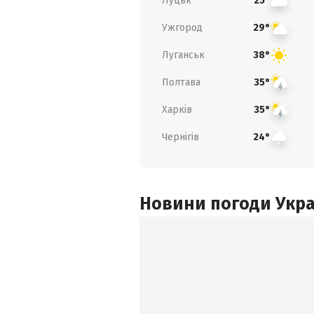
Луцьк
25°
Ужгород
29°
Луганськ
38°
Полтава
35°
Харків
35°
Чернігів
24°
Новини погоди Украї