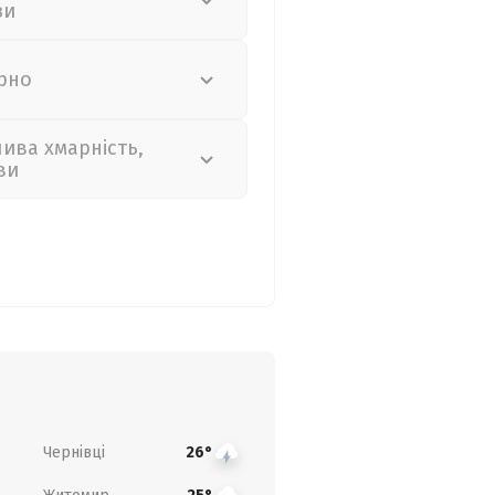
зи
рно
лива хмарність,
ви
Чернівці
26°