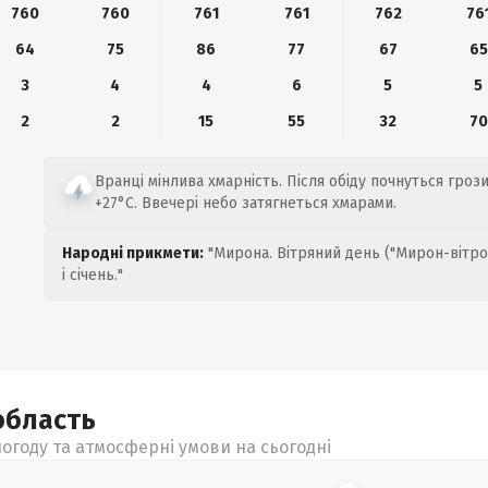
760
760
761
761
762
76
64
75
86
77
67
65
3
4
4
6
5
5
2
2
15
55
32
70
Вранці мінлива хмарність. Після обіду почнуться грози
+27°C. Ввечері небо затягнеться хмарами.
Народні прикмети:
"Мирона. Вітряний день ("Мирон-вітро
і січень."
область
огоду та атмосферні умови на сьогодні