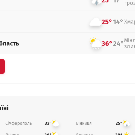
25°
17°
гро
25°
14°
Хма
Мін
36°
24°
бласть
зли
їні
Сімферополь
Вінниця
33°
25°