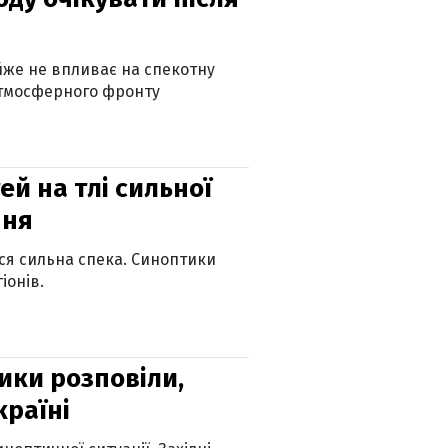
айже не впливає на спекотну
атмосферного фронту
й на тлі сильної
пня
ься сильна спека. Синоптики
іонів.
ики розповіли,
країні