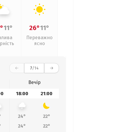
°
11°
26°
11°
нлива
Переважно
рність
ясно
7
/14
Вечір
00
18:00
21:00
°
24°
22°
°
24°
22°