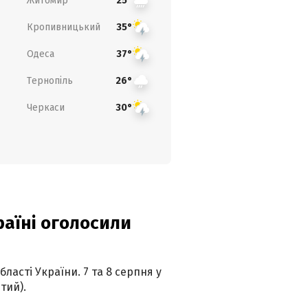
Житомир
25°
Кропивницький
35°
Одеса
37°
Тернопіль
26°
Черкаси
30°
країні оголосили
ласті України. 7 та 8 серпня у
тий).