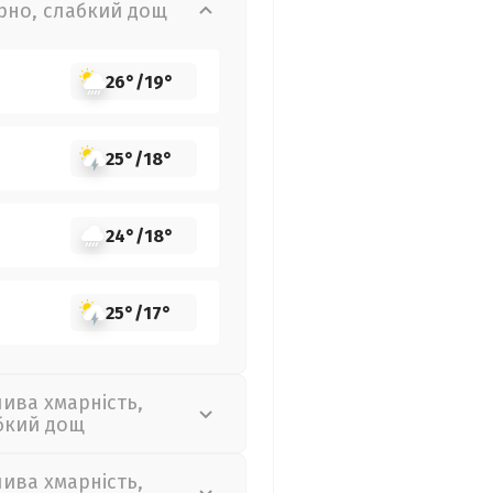
рно, слабкий дощ
26°
/
19°
25°
/
18°
24°
/
18°
25°
/
17°
лива хмарність,
бкий дощ
лива хмарність,