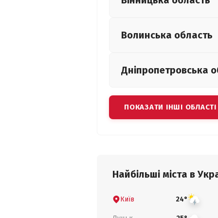
Вінницька
область
Волинська
область
Дніпропетровська
о
ПОКАЗАТИ ІНШІ ОБЛАСТІ
Найбільші міста в Укра
Київ
24°