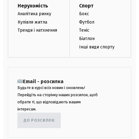
Нерухомість
Спорт
Аналітика ринку
Бокс
Купівля житла
Футбол
Тренди і натхнення
Теніс
Біатлон
Інші види спорту
Email - розсилка
Будьте в курсі всіх новин і оновлень!
Перейдіть на сторінку наших розсилок, щоб
обрати ті, що відповідають вашим
інтересам.
ДО РОЗСИЛОК