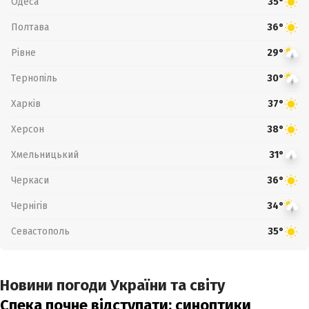
Одеса
35°
Полтава
36°
Рівне
29°
Тернопіль
30°
Харків
37°
Херсон
38°
Хмельницький
31°
Черкаси
36°
Чернігів
34°
Севастополь
35°
Новини погоди України та світу
Спека почне відступати: синоптики