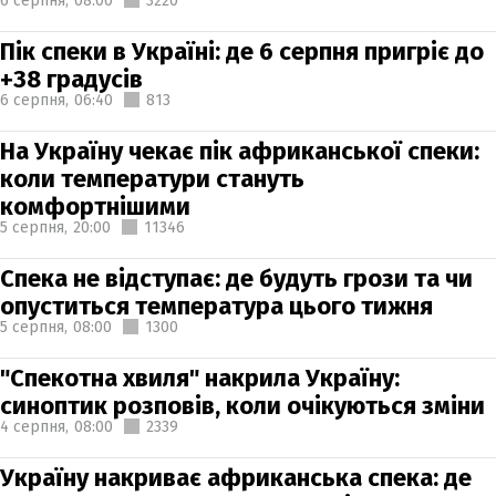
6 серпня,
08:00
3220
Пік спеки в Україні: де 6 серпня пригріє до
+38 градусів
6 серпня,
06:40
813
На Україну чекає пік африканської спеки:
коли температури стануть
комфортнішими
5 серпня,
20:00
11346
Спека не відступає: де будуть грози та чи
опуститься температура цього тижня
5 серпня,
08:00
1300
"Спекотна хвиля" накрила Україну:
синоптик розповів, коли очікуються зміни
4 серпня,
08:00
2339
Україну накриває африканська спека: де