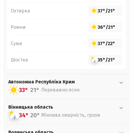
Охтирка
37°
/
21°
Ромни
36°
/
21°
Суми
37°
/
22°
Шостка
35°
/
21°
Автономна Республіка Крим
33°
21°
Переважно ясно
Вінницька
область
34°
20°
Мінлива хмарність, грози
Волинська
область