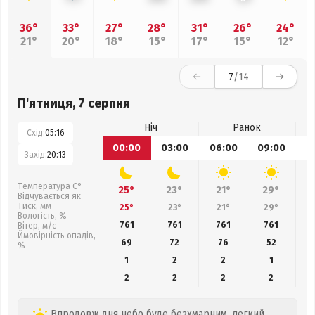
36°
33°
27°
28°
31°
26°
24°
21°
20°
18°
15°
17°
15°
12°
7
/14
П'ятниця, 7 серпня
Ніч
Ранок
Схід:
05:16
00:00
03:00
06:00
09:00
1
Захід:
20:13
Температура С°
25°
23°
21°
29°
Відчувається як
Тиск, мм
25°
23°
21°
29°
Вологість, %
761
761
761
761
Вітер, м/с
Ймовірність опадів,
69
72
76
52
%
1
2
2
1
2
2
2
2
Впродовж дня небо буде безхмарним, легкий