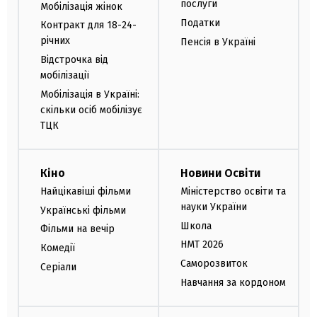
послуги
Мобілізація жінок
Податки
Контракт для 18-24-
річних
Пенсія в Україні
Відстрочка від
мобілізації
Мобілізація в Україні:
скільки осіб мобілізує
ТЦК
Кіно
Новини Освіти
Найцікавіші фільми
Міністерство освіти та
науки України
Українські фільми
Школа
Фільми на вечір
НМТ 2026
Комедії
Саморозвиток
Серіали
Навчання за кордоном