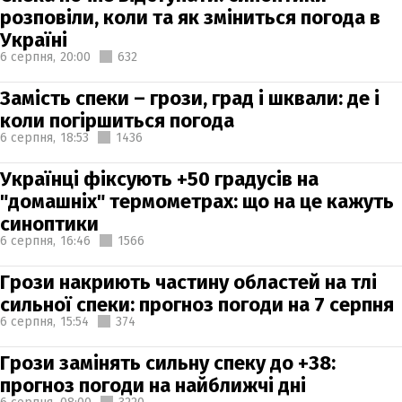
розповіли, коли та як зміниться погода в
Україні
6 серпня,
20:00
632
Замість спеки – грози, град і шквали: де і
коли погіршиться погода
6 серпня,
18:53
1436
Українці фіксують +50 градусів на
"домашніх" термометрах: що на це кажуть
синоптики
6 серпня,
16:46
1566
Грози накриють частину областей на тлі
сильної спеки: прогноз погоди на 7 серпня
6 серпня,
15:54
374
Грози замінять сильну спеку до +38:
прогноз погоди на найближчі дні