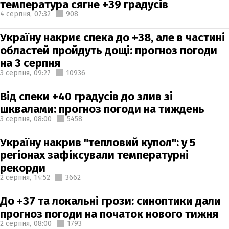
температура сягне +39 градусів
4 серпня,
07:32
908
Україну накриє спека до +38, але в частині
областей пройдуть дощі: прогноз погоди
на 3 серпня
3 серпня,
09:27
10936
Від спеки +40 градусів до злив зі
шквалами: прогноз погоди на тиждень
3 серпня,
08:00
5458
Україну накрив "тепловий купол": у 5
регіонах зафіксували температурні
рекорди
2 серпня,
14:52
3662
До +37 та локальні грози: синоптики дали
прогноз погоди на початок нового тижня
2 серпня,
08:00
1793