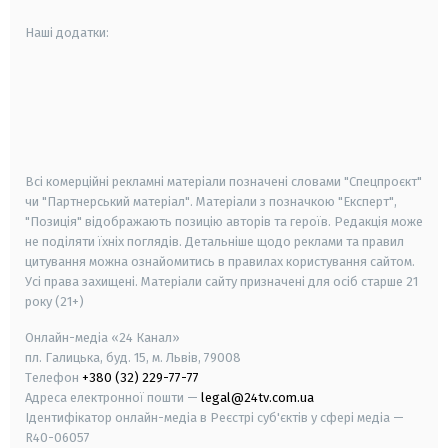
Наші додатки:
android
apple
smart tv
samsung smart tv
Всі комерційні рекламні матеріали позначені словами "Спецпроєкт"
чи "Партнерський матеріал". Матеріали з позначкою "Експерт",
"Позиція" відображають позицію авторів та героїв. Редакція може
не поділяти їхніх поглядів. Детальніше щодо реклами та правил
цитування можна ознайомитись в правилах користування сайтом.
Усі права захищені.
Матеріали сайту призначені для осіб старше
21
року (21+)
Онлайн-медіа «24 Канал»
пл. Галицька, буд. 15, м. Львів, 79008
Телефон
+380 (32) 229-77-77
Адреса електронної пошти —
legal@24tv.com.ua
Ідентифікатор онлайн-медіа в Реєстрі суб'єктів у сфері медіа —
R40-06057