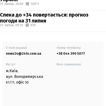
31 липня,
20:00
10911
Спека до +34 повертається: прогноз
погоди на 31 липня
31 липня,
09:15
939
E-mail редакції
Номер телефону:
news24@24tv.com.ua
+38 044 390 5077
Ми тут:
Ми в соцмережах:
м.Київ
,
вул. Володимирська
офіс
61/11,
50