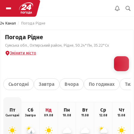
24 Канал
Погода Рідне
Погода Рідне
Сумська обл., Охтирський район, Рідне, 50.24°Пн, 35.22°Сх
Змінити місто
Сьогодні
Завтра
Вчора
По годинах
Тиж
Пт
Сб
Нд
Пн
Вт
Ср
Чт
Сьогодні
Завтра
09.08
10.08
11.08
12.08
13.08