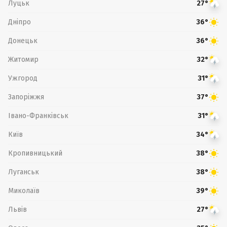
Луцьк
27°
Дніпро
36°
Донецьк
36°
Житомир
32°
Ужгород
31°
Запоріжжя
37°
Івано-Франківськ
31°
Київ
34°
Кропивницький
38°
Луганськ
38°
Миколаїв
39°
Львів
27°