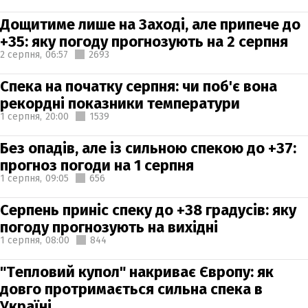
Дощитиме лише на Заході, але припече до
+35: яку погоду прогнозують на 2 серпня
2 серпня,
06:57
2693
Спека на початку серпня: чи поб'є вона
рекордні показники температури
1 серпня,
20:00
1539
Без опадів, але із сильною спекою до +37:
прогноз погоди на 1 серпня
1 серпня,
09:05
656
Серпень приніс спеку до +38 градусів: яку
погоду прогнозують на вихідні
1 серпня,
08:00
844
"Тепловий купол" накриває Європу: як
довго протримається сильна спека в
Україні