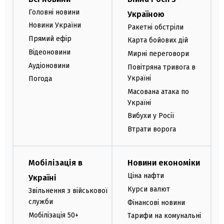
Головні новини
Україною
Новини України
Ракетні обстріли
Прямий ефір
Карта бойових дій
Відеоновини
Мирні переговори
Аудіоновини
Повітряна тривога в
Україні
Погода
Масована атака по
Україні
Вибухи у Росії
Втрати ворога
Мобілізація в
Новини економіки
Ціна нафти
Україні
Курси валют
Звільнення з військової
служби
Фінансові новини
Мобілізація 50+
Тарифи на комунальні