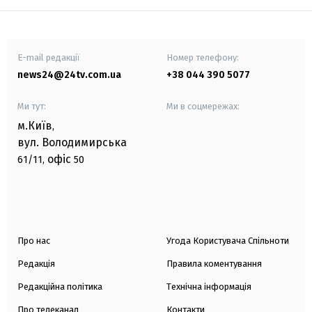
E-mail редакції
Номер телефону:
news24@24tv.com.ua
+38 044 390 5077
Ми тут:
Ми в соцмережах:
м.Київ
,
вул. Володимирська
офіс
61/11,
50
Про нас
Угода Користувача Спільноти
Редакція
Правила коментування
Редакційна політика
Технічна інформація
Про телеканал
Контакти