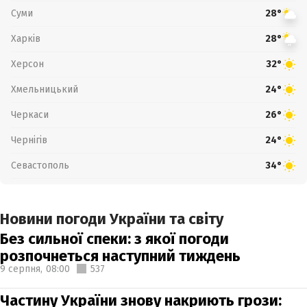
Суми
28°
Харків
28°
Херсон
32°
Хмельницький
24°
Черкаси
26°
Чернігів
24°
Севастополь
34°
Новини погоди України та світу
Без сильної спеки: з якої погоди
розпочнеться наступний тиждень
9 серпня,
08:00
537
Частину України знову накриють грози: