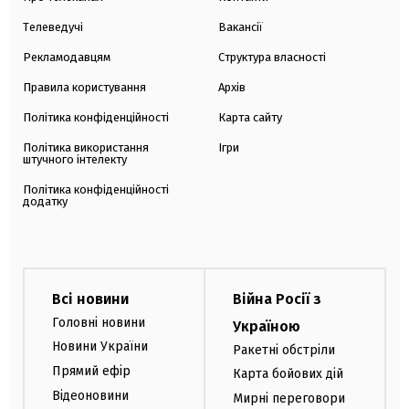
Телеведучі
Вакансії
Рекламодавцям
Структура власності
Правила користування
Архів
Політика конфіденційності
Карта сайту
Політика використання
Ігри
штучного інтелекту
Політика конфіденційності
додатку
Всі новини
Війна Росії з
Головні новини
Україною
Новини України
Ракетні обстріли
Прямий ефір
Карта бойових дій
Відеоновини
Мирні переговори