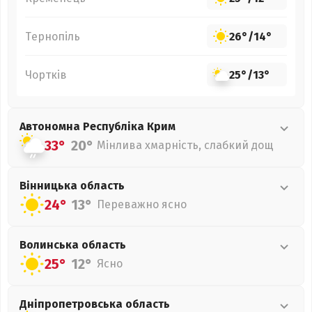
Тернопіль
26°
/
14°
Чортків
25°
/
13°
Автономна Республіка Крим
33°
20°
Мінлива хмарність, слабкий дощ
Вінницька
область
24°
13°
Переважно ясно
Волинська
область
25°
12°
Ясно
Дніпропетровська
область