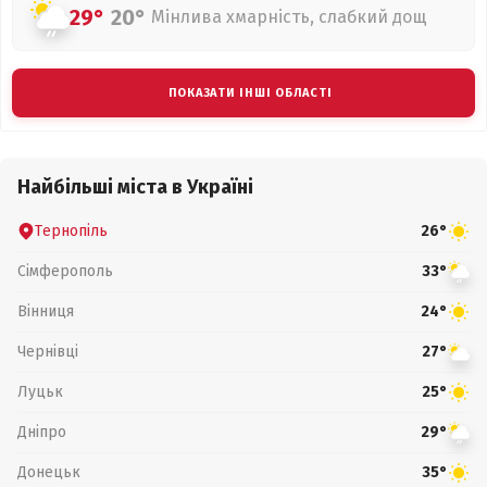
29°
20°
Мінлива хмарність, слабкий дощ
ПОКАЗАТИ ІНШІ ОБЛАСТІ
Найбільші міста в Україні
Тернопіль
26°
Сімферополь
33°
Вінниця
24°
Чернівці
27°
Луцьк
25°
Дніпро
29°
Донецьк
35°