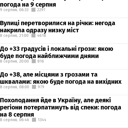
погода на 9 серпня
9 серпня,
06:33
2297
Вулиці перетворилися на річки: негода
накрила одразу низку міст
8 серпня,
21:00
4618
До +33 градусів і локальні грози: якою
буде погода найближчими днями
8 серпня,
20:00
816
До +38, але місцями з грозами та
шквалами: якою буде погода на вихідних
8 серпня,
08:00
979
Похолодання йде в Україну, але деякі
регіони потерпатимуть від спеки: погода
на 8 серпня
8 серпня,
06:46
1344