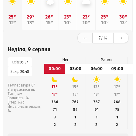
25°
29°
26°
23°
23°
25°
30°
12°
13°
15°
10°
10°
10°
13°
7
/14
Неділя, 9 серпня
Ніч
Ранок
Схід:
05:57
00:00
03:00
06:00
09:00
1
Захід:
20:48
Температура С°
17°
15°
13°
17°
Відчувається як
Тиск, мм
17°
15°
13°
17°
Вологість, %
766
767
767
768
Вітер, м/с
Ймовірність опадів,
71
84
91
75
%
3
1
1
1
2
2
2
2