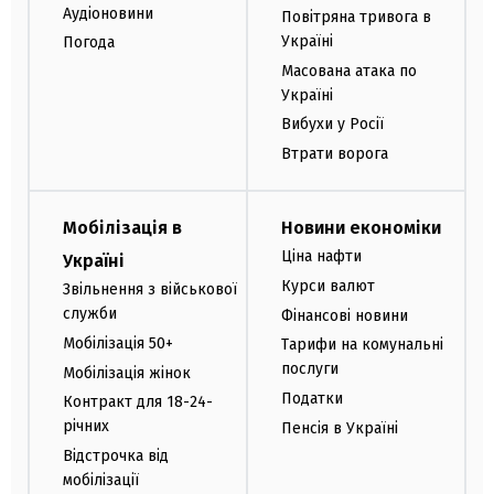
Аудіоновини
Повітряна тривога в
Україні
Погода
Масована атака по
Україні
Вибухи у Росії
Втрати ворога
Мобілізація в
Новини економіки
Ціна нафти
Україні
Курси валют
Звільнення з військової
служби
Фінансові новини
Мобілізація 50+
Тарифи на комунальні
послуги
Мобілізація жінок
Податки
Контракт для 18-24-
річних
Пенсія в Україні
Відстрочка від
мобілізації