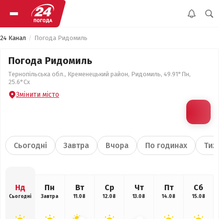
24 Канал
Погода Ридомиль
Погода Ридомиль
Тернопільська обл., Кременецький район, Ридомиль, 49.91°Пн,
25.6°Сх
Змінити місто
Сьогодні
Завтра
Вчора
По годинах
Тиж
Нд
Пн
Вт
Ср
Чт
Пт
Сб
Сьогодні
Завтра
11.08
12.08
13.08
14.08
15.08