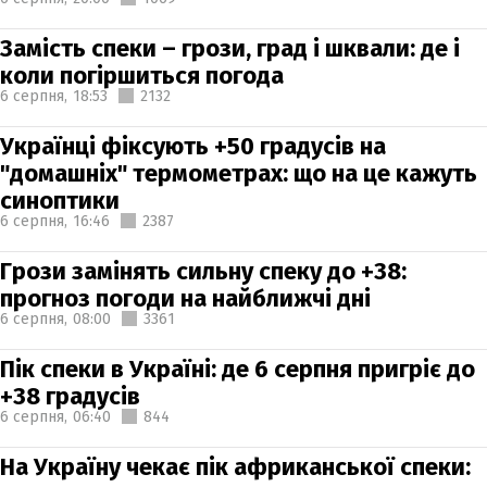
Замість спеки – грози, град і шквали: де і
коли погіршиться погода
6 серпня,
18:53
2132
Українці фіксують +50 градусів на
"домашніх" термометрах: що на це кажуть
синоптики
6 серпня,
16:46
2387
Грози замінять сильну спеку до +38:
прогноз погоди на найближчі дні
6 серпня,
08:00
3361
Пік спеки в Україні: де 6 серпня пригріє до
+38 градусів
6 серпня,
06:40
844
На Україну чекає пік африканської спеки: