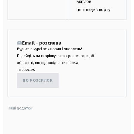
Біатлон
Інші види спорту
Email - розсилка
Будьте в курсі всіх новин і оновлень!
Перейдіть на сторінку наших розсилок, щоб
обрати ті, що відповідають вашим
інтересам.
ДО РОЗСИЛОК
Наші додатки:
android
apple