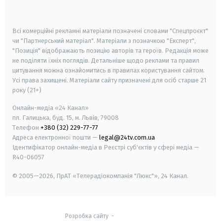
smart tv
samsung smart tv
Всі комерційні рекламні матеріали позначені словами "Спецпроєкт"
чи "Партнерський матеріал". Матеріали з позначкою "Експерт",
"Позиція" відображають позицію авторів та героїв. Редакція може
не поділяти їхніх поглядів. Детальніше щодо реклами та правил
цитування можна ознайомитись в правилах користування сайтом.
Усі права захищені.
Матеріали сайту призначені для осіб старше
21
року (21+)
Онлайн-медіа «24 Канал»
пл. Галицька, буд. 15, м. Львів, 79008
Телефон
+380 (32) 229-77-77
Адреса електронної пошти —
legal@24tv.com.ua
Ідентифікатор онлайн-медіа в Реєстрі суб'єктів у сфері медіа —
R40-06057
© 2005—2026,
ПрАТ «Телерадіокомпанія "Люкс"», 24 Канал.
Розробка сайту
-