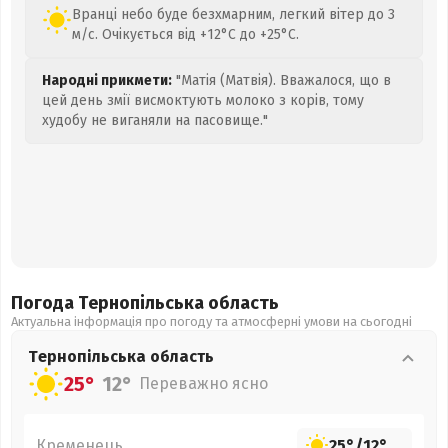
Вранці небо буде безхмарним, легкий вітер до 3
м/с. Очікується від +12°C до +25°C.
Народні прикмети:
"Матія (Матвія). Вважалося, що в
цей день змії висмоктують молоко з корів, тому
худобу не виганяли на пасовище."
Погода Тернопільська
область
Актуальна інформація про погоду та атмосферні умови на сьогодні
Тернопільська
область
25°
12°
Переважно ясно
Кременець
25°
/
12°