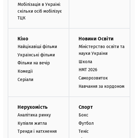
Мобілізація в Україні:
скільки осіб мобілізує
ТЦК
Кіно
Новини Освіти
Найцікавіші фільми
Міністерство освіти та
науки України
Українські фільми
Школа
Фільми на вечір
НМТ 2026
Комедії
Саморозвиток
Серіали
Навчання за кордоном
Нерухомість
Спорт
Аналітика ринку
Бокс
Купівля житла
Футбол
Тренди і натхнення
Теніс