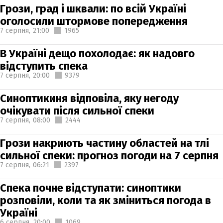
Грози, град і шквали: по всій Україні
оголосили штормове попередження
7 серпня,
21:00
1965
В Україні дещо похолодає: як надовго
відступить спека
7 серпня,
20:00
9379
Синоптикиня відповіла, яку негоду
очікувати після сильної спеки
7 серпня,
08:00
2444
Грози накриють частину областей на тлі
сильної спеки: прогноз погоди на 7 серпня
7 серпня,
06:21
2397
Спека почне відступати: синоптики
розповіли, коли та як зміниться погода в
Україні
6 серпня,
20:00
1069