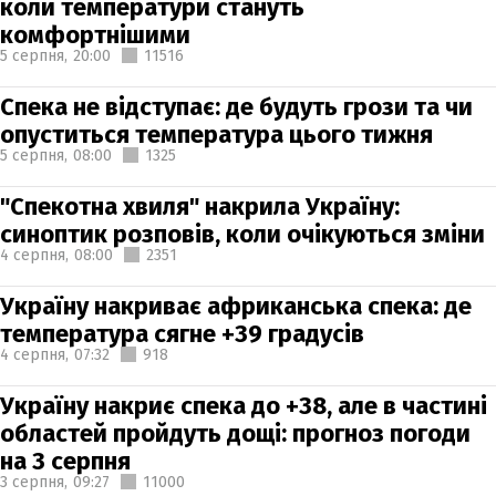
коли температури стануть
комфортнішими
5 серпня,
20:00
11516
Спека не відступає: де будуть грози та чи
опуститься температура цього тижня
5 серпня,
08:00
1325
"Спекотна хвиля" накрила Україну:
синоптик розповів, коли очікуються зміни
4 серпня,
08:00
2351
Україну накриває африканська спека: де
температура сягне +39 градусів
4 серпня,
07:32
918
Україну накриє спека до +38, але в частині
областей пройдуть дощі: прогноз погоди
на 3 серпня
3 серпня,
09:27
11000