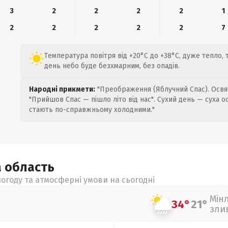
3
2
2
2
2
1
2
2
2
2
2
7
Температура повітря від +20°C до +38°C, дуже тепло, т
день небо буде безхмарним, без опадів.
Народні прикмети:
"Преображення (Яблучний Спас). Освяч
"Прийшов Спас — пішло літо від нас". Сухий день — суха о
стають по-справжньому холодними."
а
область
огоду та атмосферні умови на сьогодні
Мін
34°
21°
зли