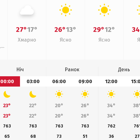
27°
17°
26°
13°
29°
12°
34
Хмарно
Ясно
Ясно
,
Ніч
Ранок
День
00:00
03:00
06:00
09:00
12:00
15:
23°
22°
20°
26°
34°
38
23°
22°
20°
26°
34°
38
763
763
763
763
762
76
65
68
73
51
36
27