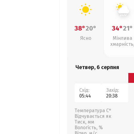
38°
20°
34°
21°
Ясно
Мінлива
хмарність
зливи
Четвер, 6 серпня
Схід:
Захід:
05:44
20:38
Температура С°
Відчувається як
Тиск, мм
Вологість, %
Вітер, м/с