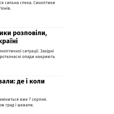
ься сильна спека. Синоптики
іонів.
ики розповіли,
країні
оптичної ситуації. Західні
ороткочасні опади накриють
вали: де і коли
 зміниться вже 7 серпня.
ж град і шквали.