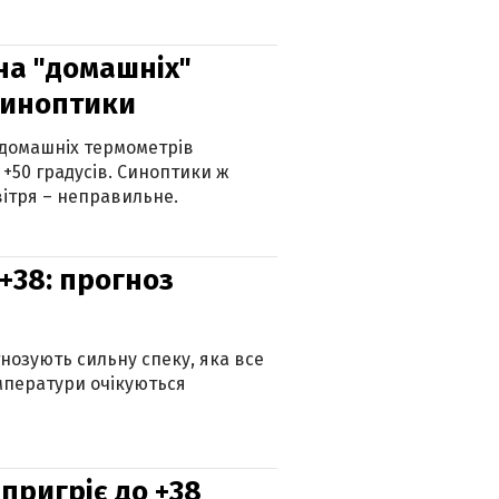
 на "домашніх"
синоптики
 домашніх термометрів
 +50 градусів. Синоптики ж
ітря – неправильне.
+38: прогноз
гнозують сильну спеку, яка все
мператури очікуються
 пригріє до +38