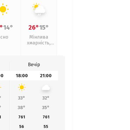
°
14°
26°
15°
Ясно
Мінлива
хмарність,
слабкий дощ
Вечір
00
18:00
21:00
°
33°
32°
°
38°
35°
1
761
761
56
55