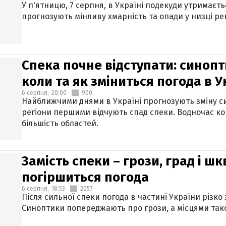
У п'ятницю, 7 серпня, в Україні подекуди утримаєт
прогнозують мінливу хмарність та опади у низці рег
Спека почне відступати: синопт
коли та як зміниться погода в У
6 серпня,
20:00
900
Найближчими днями в Україні прогнозують зміну син
регіони першими відчують спад спеки. Водночас к
більшість областей.
Замість спеки – грози, град і шк
погіршиться погода
6 серпня,
18:53
2057
Після сильної спеки погода в частині України різко
Синоптики попереджають про грози, а місцями тако