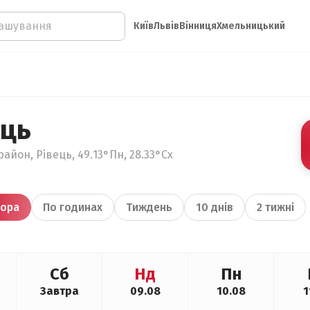
Київ
Львів
Вінниця
Хмельницький
ець
айон, Рівець, 49.13°Пн, 28.33°Сх
ора
По годинах
Тиждень
10 днів
2 тижні
Сб
Нд
Пн
Завтра
09.08
10.08
1