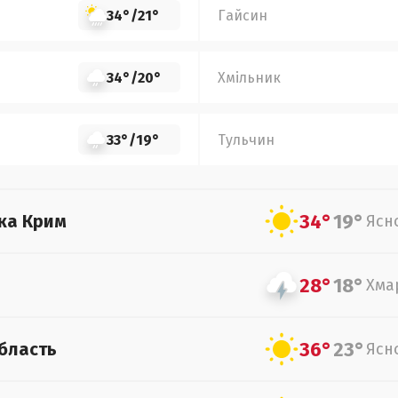
34°
/
21°
Гайсин
34°
/
20°
Хмільник
33°
/
19°
Тульчин
34°
19°
ка Крим
Ясн
28°
18°
Хма
36°
23°
бласть
Ясн