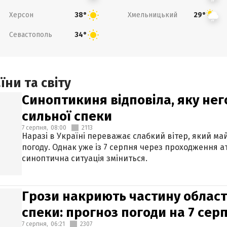
Херсон
Хмельницький
38°
29°
Севастополь
34°
ни та світу
Синоптикиня відповіла, яку нег
сильної спеки
7 серпня,
08:00
2113
Наразі в Україні переважає слабкий вітер, який м
погоду. Однак уже із 7 серпня через проходження 
синоптична ситуація зміниться.
Грози накриють частину областе
спеки: прогноз погоди на 7 сер
7 серпня,
06:21
2307