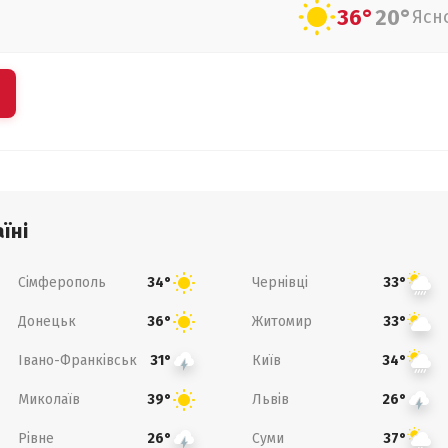
36°
20°
Ясн
їні
Сімферополь
Чернівці
34°
33°
Донецьк
Житомир
36°
33°
Івано-Франківськ
Київ
31°
34°
Миколаїв
Львів
39°
26°
Рівне
Суми
26°
37°