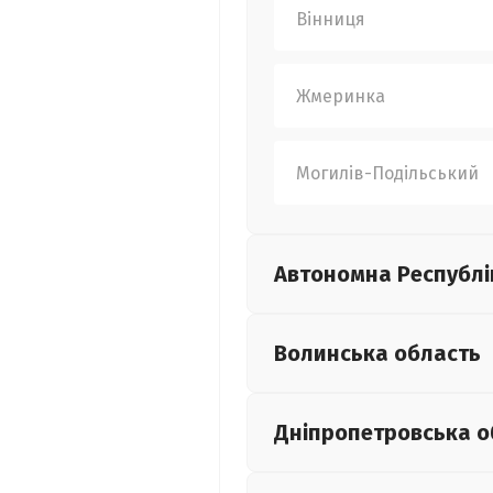
Вінниця
Жмеринка
Могилів-Подільський
Автономна Республі
Волинська
область
Дніпропетровська
о