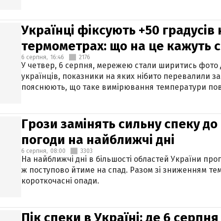
Українці фіксують +50 градусів
термометрах: що на це кажуть 
6 серпня,
16:46
2176
У четвер, 6 серпня, мережею стали ширитись фото
українців, показники на яких нібито перевалили за
пояснюють, що таке вимірювання температури пов
Грози замінять сильну спеку до 
погоди на найближчі дні
6 серпня,
08:00
3303
На найближчі дні в більшості областей України про
ж поступово йтиме на спад. Разом зі зниженням те
короткочасні опади.
Пік спеки в Україні: де 6 серпня