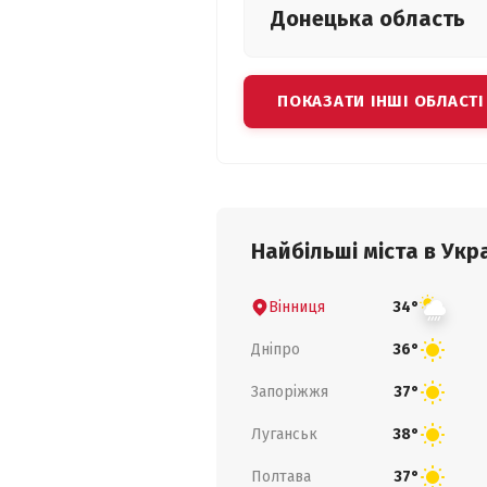
Донецька
область
ПОКАЗАТИ ІНШІ ОБЛАСТІ
Найбільші міста в Укра
Вінниця
34°
Дніпро
36°
Запоріжжя
37°
Луганськ
38°
Полтава
37°