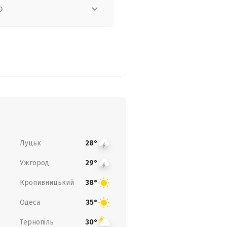
о
Луцьк
28°
Ужгород
29°
Кропивницький
38°
Одеса
35°
Тернопіль
30°