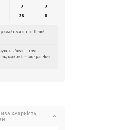
3
3
38
8
римайтеся в тіні. Цілий
ують яблука і груші.
сінь, мокрий — мокра. Ночі
лива хмарність,
ви