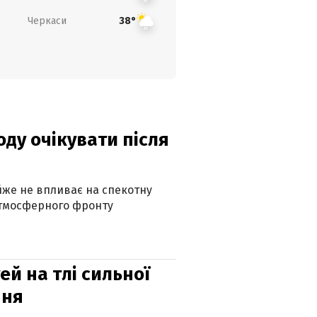
Черкаси
38°
оду очікувати після
айже не впливає на спекотну
атмосферного фронту
й на тлі сильної
пня