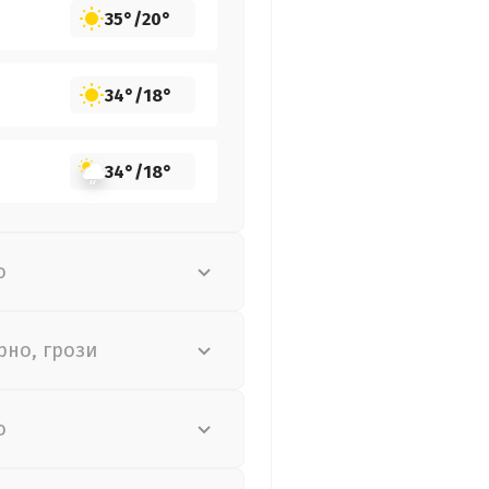
35°
/
20°
34°
/
18°
34°
/
18°
о
рно, грози
о