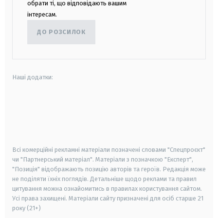
обрати ті, що відповідають вашим
інтересам.
ДО РОЗСИЛОК
Наші додатки:
android
apple
smart tv
samsung smart tv
Всі комерційні рекламні матеріали позначені словами "Спецпроєкт"
чи "Партнерський матеріал". Матеріали з позначкою "Експерт",
"Позиція" відображають позицію авторів та героїв. Редакція може
не поділяти їхніх поглядів. Детальніше щодо реклами та правил
цитування можна ознайомитись в правилах користування сайтом.
Усі права захищені.
Матеріали сайту призначені для осіб старше
21
року (21+)