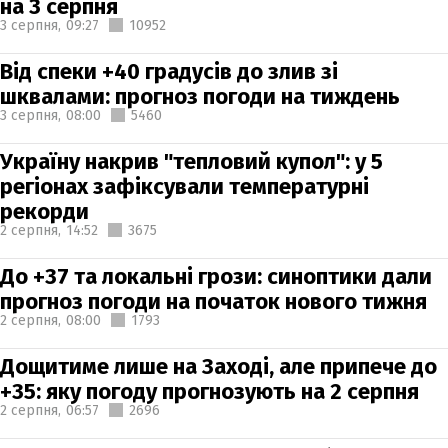
на 3 серпня
3 серпня,
09:27
10952
Від спеки +40 градусів до злив зі
шквалами: прогноз погоди на тиждень
3 серпня,
08:00
5460
Україну накрив "тепловий купол": у 5
регіонах зафіксували температурні
рекорди
2 серпня,
14:52
3675
До +37 та локальні грози: синоптики дали
прогноз погоди на початок нового тижня
2 серпня,
08:00
1793
Дощитиме лише на Заході, але припече до
+35: яку погоду прогнозують на 2 серпня
2 серпня,
06:57
2696