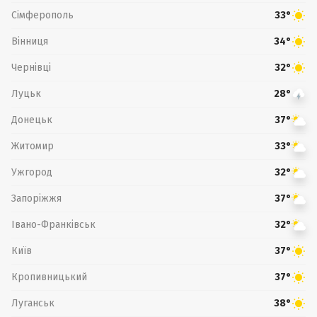
Сімферополь
33°
Вінниця
34°
Чернівці
32°
Луцьк
28°
Донецьк
37°
Житомир
33°
Ужгород
32°
Запоріжжя
37°
Івано-Франківськ
32°
Київ
37°
Кропивницький
37°
Луганськ
38°