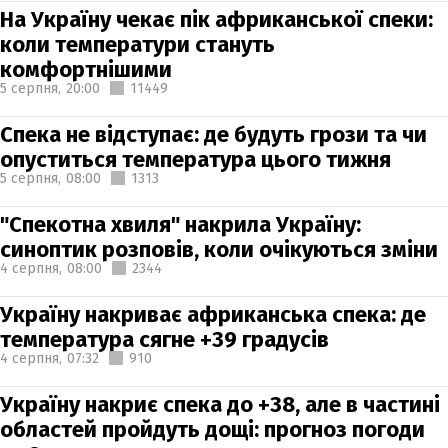
На Україну чекає пік африканської спеки:
коли температури стануть
комфортнішими
5 серпня,
20:00
11449
Спека не відступає: де будуть грози та чи
опуститься температура цього тижня
5 серпня,
08:00
1313
"Спекотна хвиля" накрила Україну:
синоптик розповів, коли очікуються зміни
4 серпня,
08:00
2344
Україну накриває африканська спека: де
температура сягне +39 градусів
4 серпня,
07:32
910
Україну накриє спека до +38, але в частині
областей пройдуть дощі: прогноз погоди