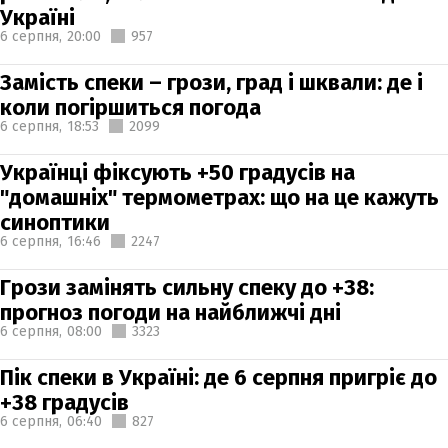
Україні
6 серпня,
20:00
957
Замість спеки – грози, град і шквали: де і
коли погіршиться погода
6 серпня,
18:53
2099
Українці фіксують +50 градусів на
"домашніх" термометрах: що на це кажуть
синоптики
6 серпня,
16:46
2247
Грози замінять сильну спеку до +38:
прогноз погоди на найближчі дні
6 серпня,
08:00
3323
Пік спеки в Україні: де 6 серпня пригріє до
+38 градусів
6 серпня,
06:40
827