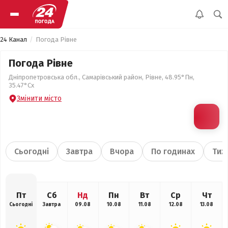
24 Канал
Погода Рівне
Погода Рівне
Дніпропетровська обл., Самарівський район, Рівне, 48.95°Пн,
35.47°Сх
Змінити місто
Сьогодні
Завтра
Вчора
По годинах
Тиж
Пт
Сб
Нд
Пн
Вт
Ср
Чт
Сьогодні
Завтра
09.08
10.08
11.08
12.08
13.08