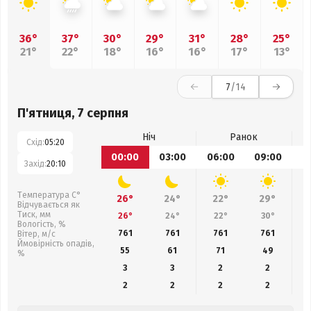
36°
37°
30°
29°
31°
28°
25°
21°
22°
18°
16°
16°
17°
13°
7
/14
П'ятниця, 7 серпня
Ніч
Ранок
Схід:
05:20
00:00
03:00
06:00
09:00
1
Захід:
20:10
Температура С°
26°
24°
22°
29°
Відчувається як
Тиск, мм
26°
24°
22°
30°
Вологість, %
761
761
761
761
Вітер, м/с
Ймовірність опадів,
55
61
71
49
%
3
3
2
2
2
2
2
2