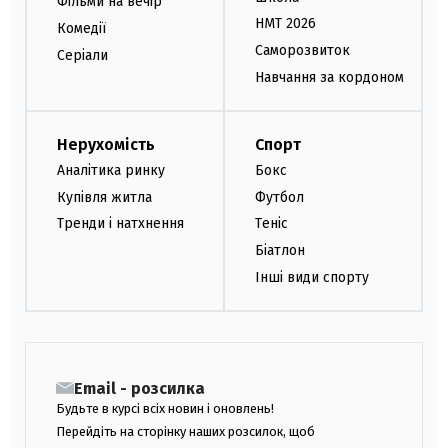
Фільми на вечір
НМТ 2026
Комедії
Саморозвиток
Серіали
Навчання за кордоном
Нерухомість
Спорт
Аналітика ринку
Бокс
Купівля житла
Футбол
Тренди і натхнення
Теніс
Біатлон
Інші види спорту
Email - розсилка
Будьте в курсі всіх новин і оновлень!
Перейдіть на сторінку наших розсилок, щоб