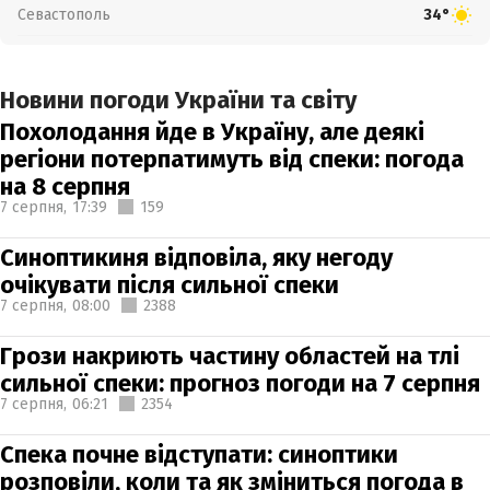
Севастополь
34°
Новини погоди України та світу
Похолодання йде в Україну, але деякі
регіони потерпатимуть від спеки: погода
на 8 серпня
7 серпня,
17:39
159
Синоптикиня відповіла, яку негоду
очікувати після сильної спеки
7 серпня,
08:00
2388
Грози накриють частину областей на тлі
сильної спеки: прогноз погоди на 7 серпня
7 серпня,
06:21
2354
Спека почне відступати: синоптики
розповіли, коли та як зміниться погода в