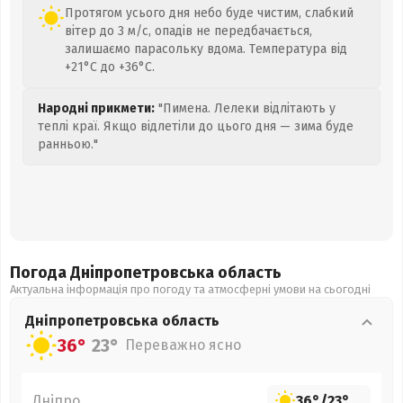
Протягом усього дня небо буде чистим, слабкий
вітер до 3 м/с, опадів не передбачається,
залишаємо парасольку вдома. Температура від
+21°C до +36°C.
Народні прикмети:
"Пимена. Лелеки відлітають у
теплі краї. Якщо відлетіли до цього дня — зима буде
ранньою."
Погода Дніпропетровська
область
Актуальна інформація про погоду та атмосферні умови на сьогодні
Дніпропетровська
область
36°
23°
Переважно ясно
Дніпро
36°
/
23°