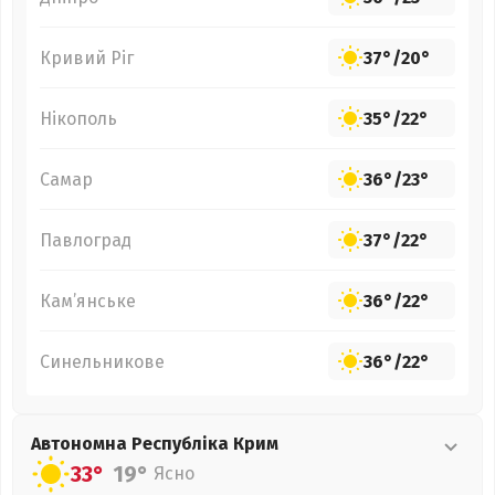
Кривий Ріг
37°
/
20°
Нікополь
35°
/
22°
Самар
36°
/
23°
Павлоград
37°
/
22°
Кам’янське
36°
/
22°
Синельникове
36°
/
22°
Автономна Республіка Крим
33°
19°
Ясно