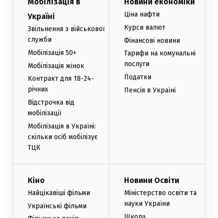
Мобілізація в
Новини економіки
Ціна нафти
Україні
Курси валют
Звільнення з військової
служби
Фінансові новини
Мобілізація 50+
Тарифи на комунальні
послуги
Мобілізація жінок
Податки
Контракт для 18-24-
річних
Пенсія в Україні
Відстрочка від
мобілізації
Мобілізація в Україні:
скільки осіб мобілізує
ТЦК
Кіно
Новини Освіти
Найцікавіші фільми
Міністерство освіти та
науки України
Українські фільми
Школа