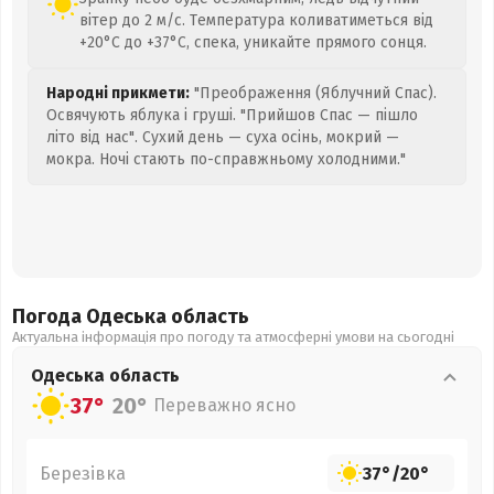
вітер до 2 м/с. Температура коливатиметься від
+20°C до +37°C, спека, уникайте прямого сонця.
Народні прикмети:
"Преображення (Яблучний Спас).
Освячують яблука і груші. "Прийшов Спас — пішло
літо від нас". Сухий день — суха осінь, мокрий —
мокра. Ночі стають по-справжньому холодними."
Погода Одеська
область
Актуальна інформація про погоду та атмосферні умови на сьогодні
Одеська
область
37°
20°
Переважно ясно
Березівка
37°
/
20°