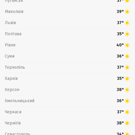
Луганськ
37°
Миколаїв
39°
Львів
37°
Полтава
35°
Рівне
40°
Суми
36°
Тернопіль
37°
Харків
35°
Херсон
38°
Хмельницький
36°
Черкаси
37°
Чернігів
38°
Севастополь
34°