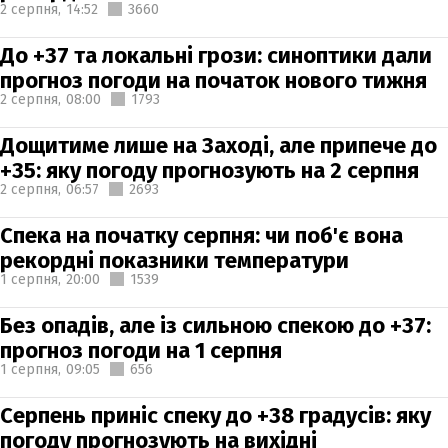
2 серпня,
14:52
3660
До +37 та локальні грози: синоптики дали
прогноз погоди на початок нового тижня
2 серпня,
08:00
1793
Дощитиме лише на Заході, але припече до
+35: яку погоду прогнозують на 2 серпня
2 серпня,
06:57
2693
Спека на початку серпня: чи поб'є вона
рекордні показники температури
1 серпня,
20:00
1539
Без опадів, але із сильною спекою до +37:
прогноз погоди на 1 серпня
1 серпня,
09:05
656
Серпень приніс спеку до +38 градусів: яку
погоду прогнозують на вихідні