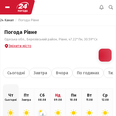
24 Канал
Погода Рівне
Погода Рівне
Одеська обл., Березівський район, Рівне, 47.22°Пн, 30.59°Сх
Змінити місто
Сьогодні
Завтра
Вчора
По годинах
Тиж
Чт
Пт
Сб
Нд
Пн
Вт
Ср
Сьогодні
Завтра
08.08
09.08
10.08
11.08
12.08