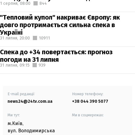
1 серпня,
08:00
844
"Тепловий купол" накриває Європу: як
довго протримається сильна спека в
Україні
31 липня,
20:00
10911
Спека до +34 повертається: прогноз
погоди на 31 липня
31 липня,
09:15
939
E-mail редакції
Номер телефону:
news24@24tv.com.ua
+38 044 390 5077
Ми тут:
Ми в соцмережах:
м.Київ
,
вул. Володимирська