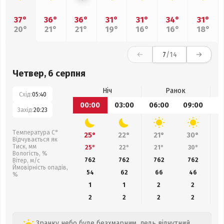
37°
36°
36°
31°
31°
34°
31°
20°
21°
21°
19°
16°
16°
18°
7
/14
Четвер, 6 серпня
Ніч
Ранок
Схід:
05:40
00:00
03:00
06:00
09:00
1
Захід:
20:23
Температура С°
25°
22°
21°
30°
Відчувається як
Тиск, мм
25°
22°
21°
30°
Вологість, %
762
762
762
762
Вітер, м/с
Ймовірність опадів,
54
62
66
46
%
1
1
2
2
2
2
2
2
Зранку небо буде безхмарним, ледь відчутний