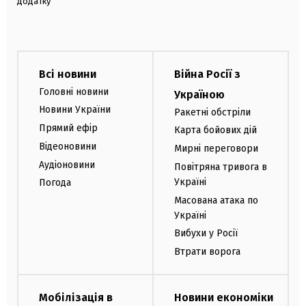
додатку
Всі новини
Війна Росії з
Головні новини
Україною
Новини України
Ракетні обстріли
Прямий ефір
Карта бойових дій
Відеоновини
Мирні переговори
Аудіоновини
Повітряна тривога в
Україні
Погода
Масована атака по
Україні
Вибухи у Росії
Втрати ворога
Мобілізація в
Новини економіки