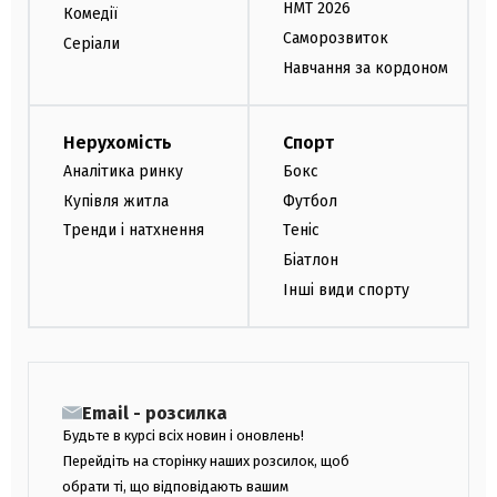
НМТ 2026
Комедії
Саморозвиток
Серіали
Навчання за кордоном
Нерухомість
Спорт
Аналітика ринку
Бокс
Купівля житла
Футбол
Тренди і натхнення
Теніс
Біатлон
Інші види спорту
Email - розсилка
Будьте в курсі всіх новин і оновлень!
Перейдіть на сторінку наших розсилок, щоб
обрати ті, що відповідають вашим