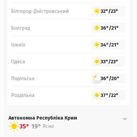
Білгород-Дністровський
32°
/
23°
Болград
36°
/
21°
Ізмаїл
34°
/
21°
Одеса
33°
/
23°
Подільськ
36°
/
20°
Роздільна
37°
/
22°
Автономна Республіка Крим
35°
19°
Ясно