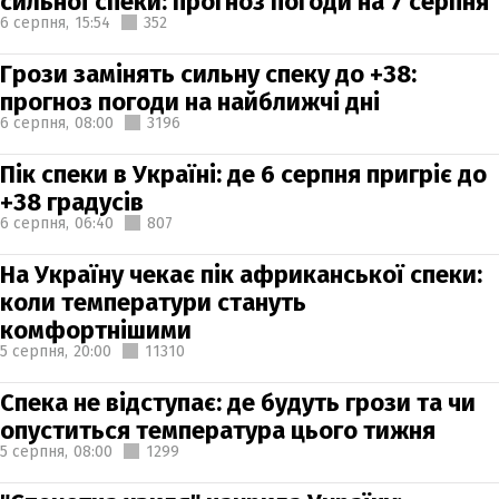
сильної спеки: прогноз погоди на 7 серпня
6 серпня,
15:54
352
Грози замінять сильну спеку до +38:
прогноз погоди на найближчі дні
6 серпня,
08:00
3196
Пік спеки в Україні: де 6 серпня пригріє до
+38 градусів
6 серпня,
06:40
807
На Україну чекає пік африканської спеки:
коли температури стануть
комфортнішими
5 серпня,
20:00
11310
Спека не відступає: де будуть грози та чи
опуститься температура цього тижня
5 серпня,
08:00
1299