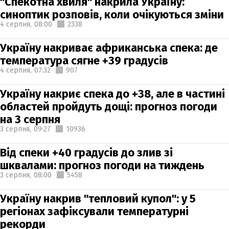
"Спекотна хвиля" накрила Україну:
синоптик розповів, коли очікуються зміни
4 серпня,
08:00
2338
Україну накриває африканська спека: де
температура сягне +39 градусів
4 серпня,
07:32
907
Україну накриє спека до +38, але в частині
областей пройдуть дощі: прогноз погоди
на 3 серпня
3 серпня,
09:27
10936
Від спеки +40 градусів до злив зі
шквалами: прогноз погоди на тиждень
3 серпня,
08:00
5458
Україну накрив "тепловий купол": у 5
регіонах зафіксували температурні
рекорди