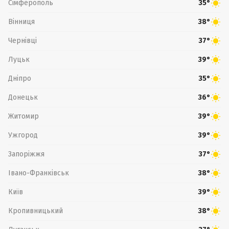
Сімферополь
35°
Вінниця
38°
Чернівці
37°
Луцьк
39°
Дніпро
35°
Донецьк
36°
Житомир
39°
Ужгород
39°
Запоріжжя
37°
Івано-Франківськ
38°
Київ
39°
Кропивницький
38°