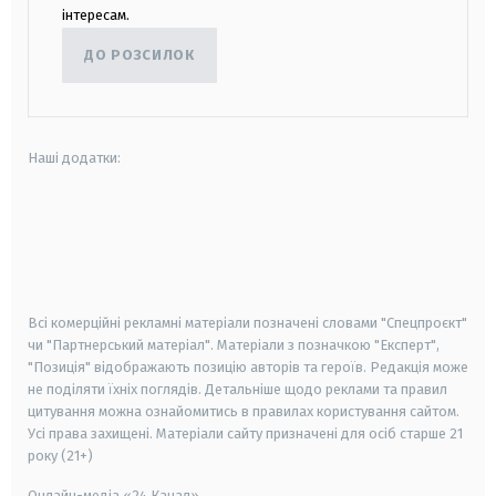
інтересам.
ДО РОЗСИЛОК
Наші додатки:
android
apple
smart tv
samsung smart tv
Всі комерційні рекламні матеріали позначені словами "Спецпроєкт"
чи "Партнерський матеріал". Матеріали з позначкою "Експерт",
"Позиція" відображають позицію авторів та героїв. Редакція може
не поділяти їхніх поглядів. Детальніше щодо реклами та правил
цитування можна ознайомитись в правилах користування сайтом.
Усі права захищені.
Матеріали сайту призначені для осіб старше
21
року (21+)
Онлайн-медіа «24 Канал»