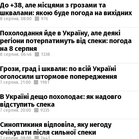
До +38, але місцями з грозами та
шквалами: якою буде погода на вихідних
8 серпня,
08:00
976
Похолодання йде в Україну, але деякі
регіони потерпатимуть від спеки: погода
на 8 серпня
8 серпня,
06:46
1338
Грози, град і шквали: по всій Україні
оголосили штормове попередження
7 серпня,
21:00
1961
В Україні дещо похолодає: як надовго
відступить спека
7 серпня,
20:00
9335
Синоптикиня відповіла, яку негоду
очікувати після сильної спеки
7 серпня,
08:00
2443