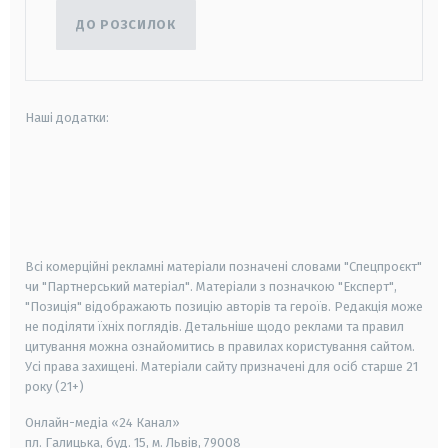
ДО РОЗСИЛОК
Наші додатки:
android
apple
smart tv
samsung smart tv
Всі комерційні рекламні матеріали позначені словами "Спецпроєкт"
чи "Партнерський матеріал". Матеріали з позначкою "Експерт",
"Позиція" відображають позицію авторів та героїв. Редакція може
не поділяти їхніх поглядів. Детальніше щодо реклами та правил
цитування можна ознайомитись в правилах користування сайтом.
Усі права захищені.
Матеріали сайту призначені для осіб старше
21
року (21+)
Онлайн-медіа «24 Канал»
пл. Галицька, буд. 15, м. Львів, 79008