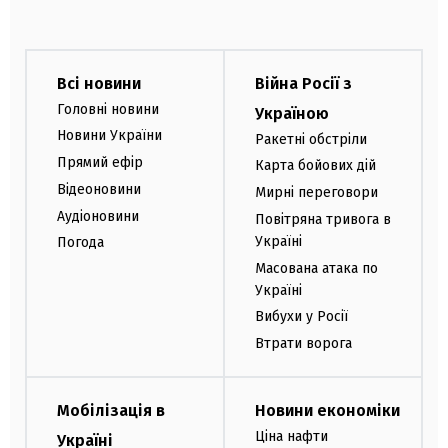
Всі новини
Війна Росії з
Головні новини
Україною
Новини України
Ракетні обстріли
Прямий ефір
Карта бойових дій
Відеоновини
Мирні переговори
Аудіоновини
Повітряна тривога в
Україні
Погода
Масована атака по
Україні
Вибухи у Росії
Втрати ворога
Мобілізація в
Новини економіки
Ціна нафти
Україні