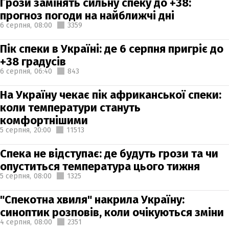
Грози замінять сильну спеку до +38:
прогноз погоди на найближчі дні
6 серпня,
08:00
3359
Пік спеки в Україні: де 6 серпня пригріє до
+38 градусів
6 серпня,
06:40
843
На Україну чекає пік африканської спеки:
коли температури стануть
комфортнішими
5 серпня,
20:00
11513
Спека не відступає: де будуть грози та чи
опуститься температура цього тижня
5 серпня,
08:00
1325
"Спекотна хвиля" накрила Україну:
синоптик розповів, коли очікуються зміни
4 серпня,
08:00
2351