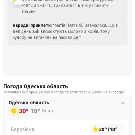
+18°C до +30°C, тримайтеся в тіні у спекотні
години.
Народні прикмети:
"Матія (Матвія). Вважалося, що в
цей день змії висмоктують молоко з корів, тому
худобу не виганяли на пасовище."
Погода Одеська
область
Актуальна інформація про погоду та атмосферні умови на сьогодні
Одеська
область
30°
18°
Ясно
Березівка
30°
/
18°