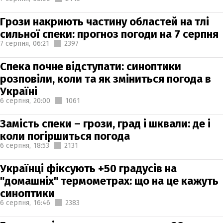
Грози накриють частину областей на тлі
сильної спеки: прогноз погоди на 7 серпня
7 серпня,
06:21
2397
Спека почне відступати: синоптики
розповіли, коли та як зміниться погода в
Україні
6 серпня,
20:00
1061
Замість спеки – грози, град і шквали: де і
коли погіршиться погода
6 серпня,
18:53
2131
Українці фіксують +50 градусів на
"домашніх" термометрах: що на це кажуть
синоптики
6 серпня,
16:46
2383