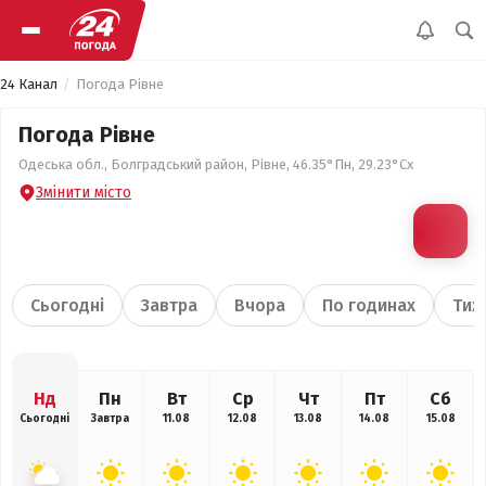
24 Канал
Погода Рівне
Погода Рівне
Одеська обл., Болградський район, Рівне, 46.35°Пн, 29.23°Сх
Змінити місто
Сьогодні
Завтра
Вчора
По годинах
Тиж
Нд
Пн
Вт
Ср
Чт
Пт
Сб
Сьогодні
Завтра
11.08
12.08
13.08
14.08
15.08