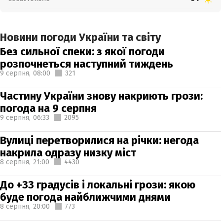
Новини погоди України та світу
Без сильної спеки: з якої погоди
розпочнеться наступний тиждень
9 серпня,
08:00
321
Частину України знову накриють грози:
погода на 9 серпня
9 серпня,
06:33
2095
Вулиці перетворилися на річки: негода
накрила одразу низку міст
8 серпня,
21:00
4430
До +33 градусів і локальні грози: якою
буде погода найближчими днями
8 серпня,
20:00
773