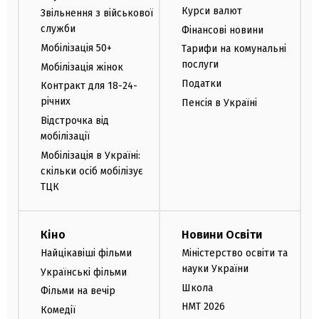
Курси валют
Звільнення з військової
служби
Фінансові новини
Мобілізація 50+
Тарифи на комунальні
послуги
Мобілізація жінок
Податки
Контракт для 18-24-
річних
Пенсія в Україні
Відстрочка від
мобілізації
Мобілізація в Україні:
скільки осіб мобілізує
ТЦК
Кіно
Новини Освіти
Найцікавіші фільми
Міністерство освіти та
науки України
Українські фільми
Школа
Фільми на вечір
НМТ 2026
Комедії