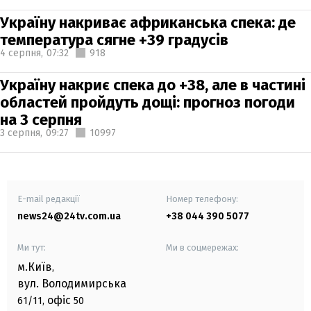
Україну накриває африканська спека: де
температура сягне +39 градусів
4 серпня,
07:32
918
Україну накриє спека до +38, але в частині
областей пройдуть дощі: прогноз погоди
на 3 серпня
3 серпня,
09:27
10997
E-mail редакції
Номер телефону:
news24@24tv.com.ua
+38 044 390 5077
Ми тут:
Ми в соцмережах:
м.Київ
,
вул. Володимирська
офіс
61/11,
50