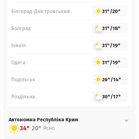
Білгород-Дністровський
31°
/
20°
Болград
31°
/
18°
Ізмаїл
31°
/
19°
Одеса
31°
/
19°
Подільськ
26°
/
14°
Роздільна
30°
/
17°
Автономна Республіка Крим
34°
20°
Ясно