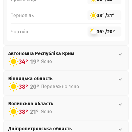
Тернопіль
38°
/
21°
Чортків
36°
/
20°
Автономна Республіка Крим
34°
19°
Ясно
Вінницька
область
38°
20°
Переважно ясно
Волинська
область
38°
21°
Ясно
Дніпропетровська
область