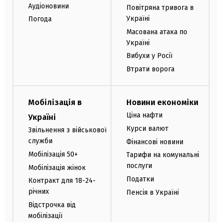
Аудіоновини
Повітряна тривога в
Україні
Погода
Масована атака по
Україні
Вибухи у Росії
Втрати ворога
Мобілізація в
Новини економіки
Ціна нафти
Україні
Курси валют
Звільнення з військової
служби
Фінансові новини
Мобілізація 50+
Тарифи на комунальні
послуги
Мобілізація жінок
Податки
Контракт для 18-24-
річних
Пенсія в Україні
Відстрочка від
мобілізації