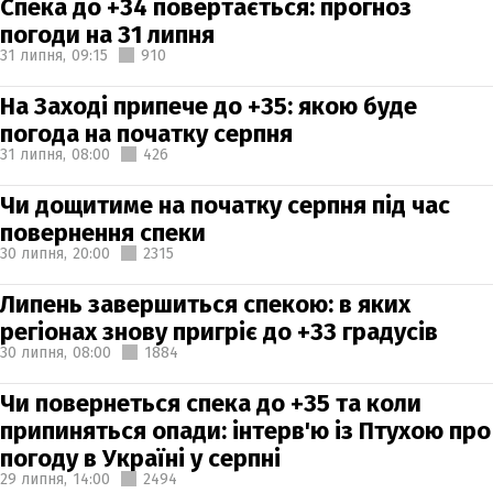
Спека до +34 повертається: прогноз
погоди на 31 липня
31 липня,
09:15
910
На Заході припече до +35: якою буде
погода на початку серпня
31 липня,
08:00
426
Чи дощитиме на початку серпня під час
повернення спеки
30 липня,
20:00
2315
Липень завершиться спекою: в яких
регіонах знову пригріє до +33 градусів
30 липня,
08:00
1884
Чи повернеться спека до +35 та коли
припиняться опади: інтерв'ю із Птухою про
погоду в Україні у серпні
29 липня,
14:00
2494