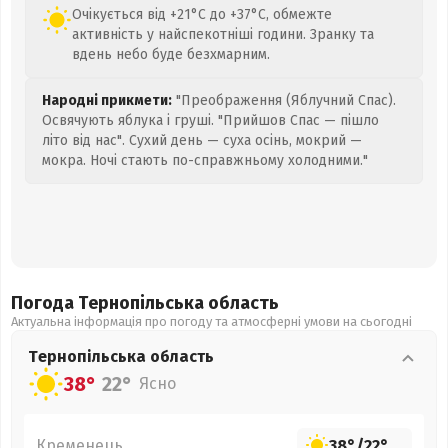
Очікується від +21°C до +37°C, обмежте
активність у найспекотніші години. Зранку та
вдень небо буде безхмарним.
Народні прикмети:
"Преображення (Яблучний Спас).
Освячують яблука і груші. "Прийшов Спас — пішло
літо від нас". Сухий день — суха осінь, мокрий —
мокра. Ночі стають по-справжньому холодними."
Погода Тернопільська
область
Актуальна інформація про погоду та атмосферні умови на сьогодні
Тернопільська
область
38°
22°
Ясно
Кременець
38°
/
22°