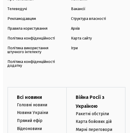
Телеведучі
Вакансії
Рекламодавцям
Структура власності
Правила користування
Архів
Політика конфіденційності
Карта сайту
Політика використання
Ігри
штучного інтелекту
Політика конфіденційності
додатку
Всі новини
Війна Росії з
Головні новини
Україною
Новини України
Ракетні обстріли
Прямий ефір
Карта бойових дій
Відеоновини
Мирні переговори