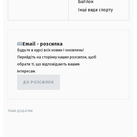
Біатлон
Інші види спорту
Email - розсилка
Будьте в курсі всіх новин і оновлень!
Перейдіть на сторінку наших розсилок, щоб
обрати ті, що відповідають вашим
інтересам.
ДО РОЗСИЛОК
Наші додатки:
android
apple