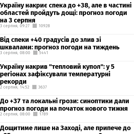
Україну накриє спека до +38, але в частині
областей пройдуть дощі: прогноз погоди
на 3 серпня
3 серпня,
09:27
10928
Від спеки +40 градусів до злив зі
шквалами: прогноз погоди на тиждень
3 серпня,
08:00
5441
Україну накрив "тепловий купол": у 5
регіонах зафіксували температурні
рекорди
2 серпня,
14:52
3637
До +37 та локальні грози: синоптики дали
прогноз погоди на початок нового тижня
2 серпня,
08:00
1789
Дощитиме лише на Заході, але припече до