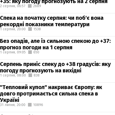
+35: яку погоду прогнозують на 2 серпня
2 серпня,
06:57
2689
Спека на початку серпня: чи поб'є вона
рекордні показники температури
1 серпня,
20:00
1538
Без опадів, але із сильною спекою до +37:
прогноз погоди на 1 серпня
1 серпня,
09:05
650
Серпень приніс спеку до +38 градусів: яку
погоду прогнозують на вихідні
1 серпня,
08:00
838
"Тепловий купол" накриває Європу: як
довго протримається сильна спека в
Україні
31 липня,
20:00
10896