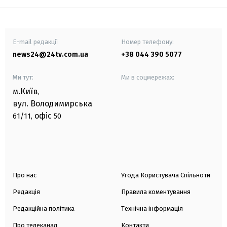
E-mail редакції
Номер телефону:
news24@24tv.com.ua
+38 044 390 5077
Ми тут:
Ми в соцмережах:
м.Київ
,
вул. Володимирська
офіс
61/11,
50
Про нас
Угода Користувача Спільноти
Редакція
Правила коментування
Редакційна політика
Технічна інформація
Про телеканал
Контакти