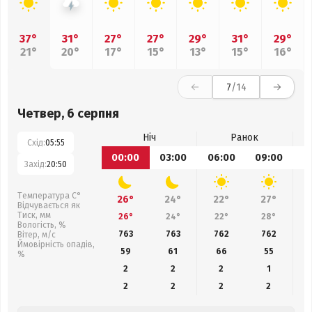
37°
31°
27°
27°
29°
31°
29°
21°
20°
17°
15°
13°
15°
16°
7
/14
Четвер, 6 серпня
Ніч
Ранок
Схід:
05:55
00:00
03:00
06:00
09:00
1
Захід:
20:50
Температура С°
26°
24°
22°
27°
Відчувається як
Тиск, мм
26°
24°
22°
28°
Вологість, %
763
763
762
762
Вітер, м/с
Ймовірність опадів,
59
61
66
55
%
2
2
2
1
2
2
2
2