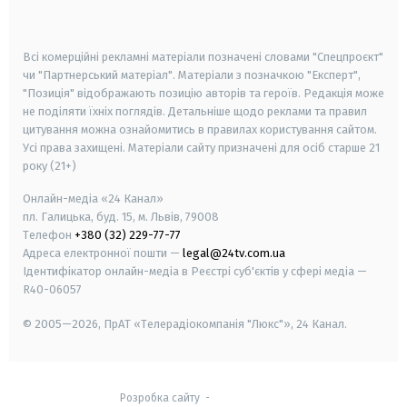
smart tv
samsung smart tv
Всі комерційні рекламні матеріали позначені словами "Спецпроєкт"
чи "Партнерський матеріал". Матеріали з позначкою "Експерт",
"Позиція" відображають позицію авторів та героїв. Редакція може
не поділяти їхніх поглядів. Детальніше щодо реклами та правил
цитування можна ознайомитись в правилах користування сайтом.
Усі права захищені.
Матеріали сайту призначені для осіб старше
21
року (21+)
Онлайн-медіа «24 Канал»
пл. Галицька, буд. 15, м. Львів, 79008
Телефон
+380 (32) 229-77-77
Адреса електронної пошти —
legal@24tv.com.ua
Ідентифікатор онлайн-медіа в Реєстрі суб'єктів у сфері медіа —
R40-06057
© 2005—2026,
ПрАТ «Телерадіокомпанія "Люкс"», 24 Канал.
Розробка сайту
-