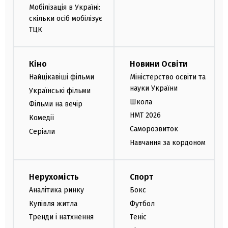
Мобілізація в Україні:
скільки осіб мобілізує
ТЦК
Кіно
Новини Освіти
Найцікавіші фільми
Міністерство освіти та
науки України
Українські фільми
Школа
Фільми на вечір
НМТ 2026
Комедії
Саморозвиток
Серіали
Навчання за кордоном
Нерухомість
Спорт
Аналітика ринку
Бокс
Купівля житла
Футбол
Тренди і натхнення
Теніс