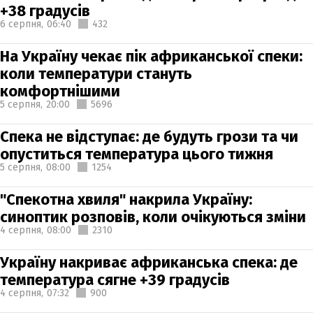
+38 градусів
6 серпня,
06:40
432
На Україну чекає пік африканської спеки:
коли температури стануть
комфортнішими
5 серпня,
20:00
5696
Спека не відступає: де будуть грози та чи
опуститься температура цього тижня
5 серпня,
08:00
1254
"Спекотна хвиля" накрила Україну:
синоптик розповів, коли очікуються зміни
4 серпня,
08:00
2310
Україну накриває африканська спека: де
температура сягне +39 градусів
4 серпня,
07:32
900