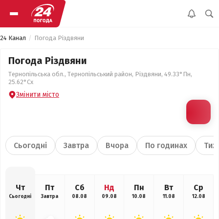
24 Канал
Погода Різдвяни
Погода Різдвяни
Тернопільська обл., Тернопільський район, Різдвяни, 49.33°Пн,
25.62°Сх
Змінити місто
Сьогодні
Завтра
Вчора
По годинах
Тиж
Чт
Пт
Сб
Нд
Пн
Вт
Ср
Сьогодні
Завтра
08.08
09.08
10.08
11.08
12.08