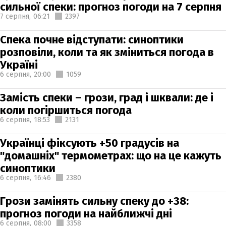
сильної спеки: прогноз погоди на 7 серпня
7 серпня,
06:21
2397
Спека почне відступати: синоптики
розповіли, коли та як зміниться погода в
Україні
6 серпня,
20:00
1059
Замість спеки – грози, град і шквали: де і
коли погіршиться погода
6 серпня,
18:53
2131
Українці фіксують +50 градусів на
"домашніх" термометрах: що на це кажуть
синоптики
6 серпня,
16:46
2380
Грози замінять сильну спеку до +38:
прогноз погоди на найближчі дні
6 серпня,
08:00
3358