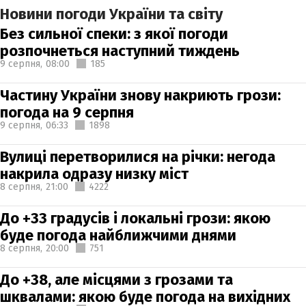
Новини погоди України та світу
Без сильної спеки: з якої погоди
розпочнеться наступний тиждень
9 серпня,
08:00
185
Частину України знову накриють грози:
погода на 9 серпня
9 серпня,
06:33
1898
Вулиці перетворилися на річки: негода
накрила одразу низку міст
8 серпня,
21:00
4222
До +33 градусів і локальні грози: якою
буде погода найближчими днями
8 серпня,
20:00
751
До +38, але місцями з грозами та
шквалами: якою буде погода на вихідних