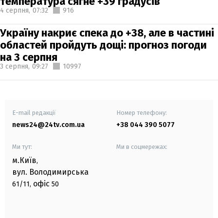
температура сягне +39 градусів
4 серпня,
07:32
916
Україну накриє спека до +38, але в частині
областей пройдуть дощі: прогноз погоди
на 3 серпня
3 серпня,
09:27
10997
E-mail редакції
Номер телефону:
news24@24tv.com.ua
+38 044 390 5077
Ми тут:
Ми в соцмережах:
м.Київ
,
вул. Володимирська
офіс
61/11,
50