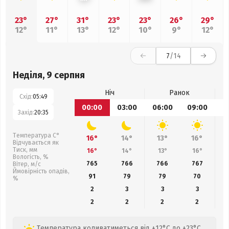
23°
27°
31°
23°
23°
26°
29°
12°
11°
13°
12°
10°
9°
12°
7
/14
Неділя, 9 серпня
Ніч
Ранок
Схід:
05:49
00:00
03:00
06:00
09:00
1
Захід:
20:35
Температура С°
16°
14°
13°
16°
Відчувається як
Тиск, мм
16°
14°
13°
16°
Вологість, %
765
766
766
767
Вітер, м/с
Ймовірність опадів,
91
79
79
70
%
2
3
3
3
2
2
2
2
Температура коливатиметься від +12°C до +23°C,