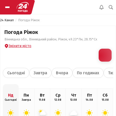
24 Канал
Погода Ріжок
Погода Ріжок
Вінницька обл., Вінницький район, Ріжок, 49.23°Пн, 28.15°Сх
Змінити місто
Сьогодні
Завтра
Вчора
По годинах
Тиж
Нд
Пн
Вт
Ср
Чт
Пт
Сб
Сьогодні
Завтра
11.08
12.08
13.08
14.08
15.08