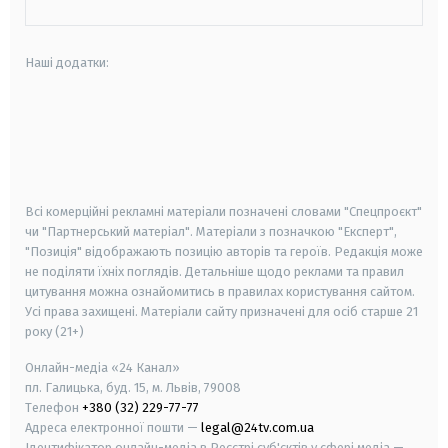
Наші додатки:
android
apple
smart tv
samsung smart tv
Всі комерційні рекламні матеріали позначені словами "Спецпроєкт"
чи "Партнерський матеріал". Матеріали з позначкою "Експерт",
"Позиція" відображають позицію авторів та героїв. Редакція може
не поділяти їхніх поглядів. Детальніше щодо реклами та правил
цитування можна ознайомитись в правилах користування сайтом.
Усі права захищені.
Матеріали сайту призначені для осіб старше
21
року (21+)
Онлайн-медіа «24 Канал»
пл. Галицька, буд. 15, м. Львів, 79008
Телефон
+380 (32) 229-77-77
Адреса електронної пошти —
legal@24tv.com.ua
Ідентифікатор онлайн-медіа в Реєстрі суб'єктів у сфері медіа —