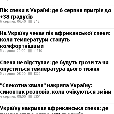
Пік спеки в Україні: де 6 серпня пригріє до
+38 градусів
6 серпня,
06:40
842
На Україну чекає пік африканської спеки:
коли температури стануть
комфортнішими
5 серпня,
20:00
11510
Спека не відступає: де будуть грози та чи
опуститься температура цього тижня
5 серпня,
08:00
1325
"Спекотна хвиля" накрила Україну:
синоптик розповів, коли очікуються зміни
4 серпня,
08:00
2351
Україну накриває африканська спека: де