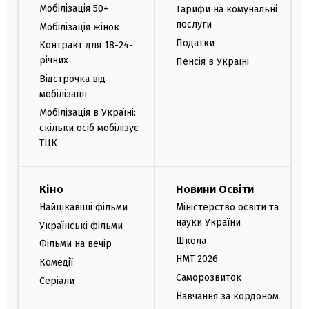
Мобілізація 50+
Тарифи на комунальні
послуги
Мобілізація жінок
Податки
Контракт для 18-24-
річних
Пенсія в Україні
Відстрочка від
мобілізації
Мобілізація в Україні:
скільки осіб мобілізує
ТЦК
Кіно
Новини Освіти
Найцікавіші фільми
Міністерство освіти та
науки України
Українські фільми
Школа
Фільми на вечір
НМТ 2026
Комедії
Саморозвиток
Серіали
Навчання за кордоном