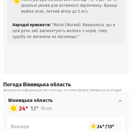
ідеальні умови для активного відпочинку. Вранці
майже ясно, легкий вітер до 5 м/с.
Народні прикмети:
"Матія (Матвія). Вважалося, що в
цей день змії висмоктують молоко з корів, тому
худобу не виганяли на пасовище."
Погода Вінницька
область
Актуальна інформація про погоду та атмосферні умови на сьогодні
Вінницька
область
24°
13°
Ясно
Вінниця
24°
/
13°