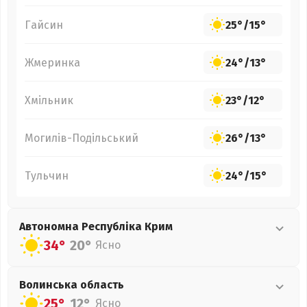
Гайсин
25°
/
15°
Жмеринка
24°
/
13°
Хмільник
23°
/
12°
Могилів-Подільський
26°
/
13°
Тульчин
24°
/
15°
Автономна Республіка Крим
34°
20°
Ясно
Волинська
область
25°
12°
Ясно