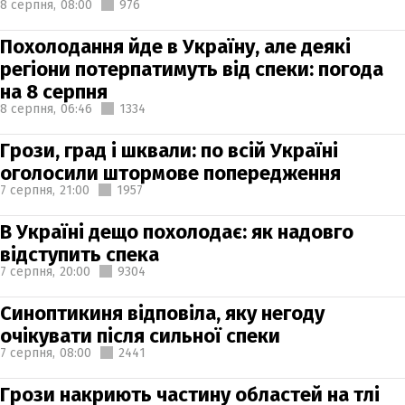
8 серпня,
08:00
976
Похолодання йде в Україну, але деякі
регіони потерпатимуть від спеки: погода
на 8 серпня
8 серпня,
06:46
1334
Грози, град і шквали: по всій Україні
оголосили штормове попередження
7 серпня,
21:00
1957
В Україні дещо похолодає: як надовго
відступить спека
7 серпня,
20:00
9304
Синоптикиня відповіла, яку негоду
очікувати після сильної спеки
7 серпня,
08:00
2441
Грози накриють частину областей на тлі