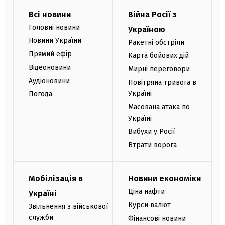
Всі новини
Війна Росії з
Головні новини
Україною
Новини України
Ракетні обстріли
Прямий ефір
Карта бойових дій
Відеоновини
Мирні переговори
Аудіоновини
Повітряна тривога в
Україні
Погода
Масована атака по
Україні
Вибухи у Росії
Втрати ворога
Мобілізація в
Новини економіки
Ціна нафти
Україні
Курси валют
Звільнення з військової
служби
Фінансові новини