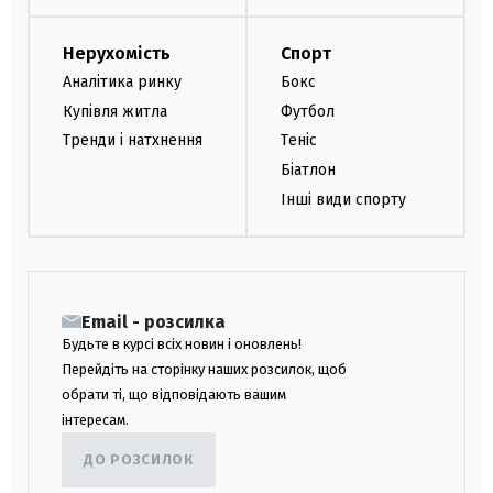
Нерухомість
Спорт
Аналітика ринку
Бокс
Купівля житла
Футбол
Тренди і натхнення
Теніс
Біатлон
Інші види спорту
Email - розсилка
Будьте в курсі всіх новин і оновлень!
Перейдіть на сторінку наших розсилок, щоб
обрати ті, що відповідають вашим
інтересам.
ДО РОЗСИЛОК