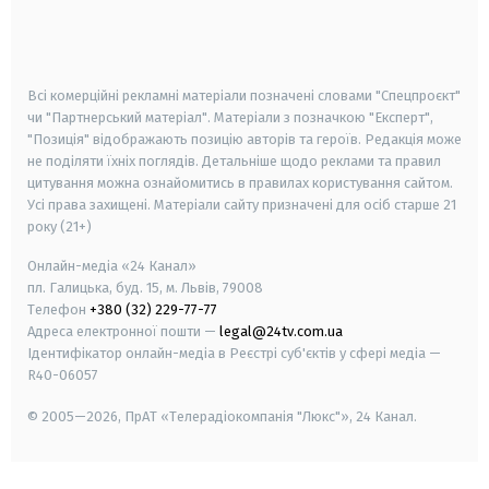
android
apple
smart tv
samsung smart tv
Всі комерційні рекламні матеріали позначені словами "Спецпроєкт"
чи "Партнерський матеріал". Матеріали з позначкою "Експерт",
"Позиція" відображають позицію авторів та героїв. Редакція може
не поділяти їхніх поглядів. Детальніше щодо реклами та правил
цитування можна ознайомитись в правилах користування сайтом.
Усі права захищені.
Матеріали сайту призначені для осіб старше
21
року (21+)
Онлайн-медіа «24 Канал»
пл. Галицька, буд. 15, м. Львів, 79008
Телефон
+380 (32) 229-77-77
Адреса електронної пошти —
legal@24tv.com.ua
Ідентифікатор онлайн-медіа в Реєстрі суб'єктів у сфері медіа —
R40-06057
© 2005—2026,
ПрАТ «Телерадіокомпанія "Люкс"», 24 Канал.