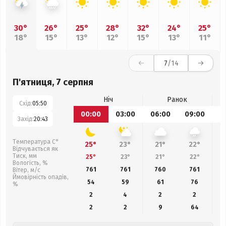
30°
26°
25°
28°
32°
24°
25°
18°
15°
13°
12°
15°
13°
11°
7
/14
П'ятниця, 7 серпня
Ніч
Ранок
Схід:
05:50
00:00
03:00
06:00
09:00
1
Захід:
20:43
Температура С°
25°
23°
21°
22°
Відчувається як
Тиск, мм
25°
23°
21°
22°
Вологість, %
761
761
760
761
Вітер, м/с
Ймовірність опадів,
54
59
61
76
%
2
4
2
2
2
2
9
64