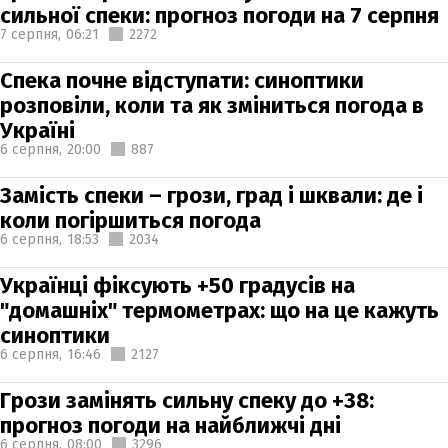
сильної спеки: прогноз погоди на 7 серпня
7 серпня,
06:21
2272
Спека почне відступати: синоптики
розповіли, коли та як зміниться погода в
Україні
6 серпня,
20:00
887
Замість спеки – грози, град і шквали: де і
коли погіршиться погода
6 серпня,
18:53
2034
Українці фіксують +50 градусів на
"домашніх" термометрах: що на це кажуть
синоптики
6 серпня,
16:46
2127
Грози замінять сильну спеку до +38:
прогноз погоди на найближчі дні
6 серпня,
08:00
3296