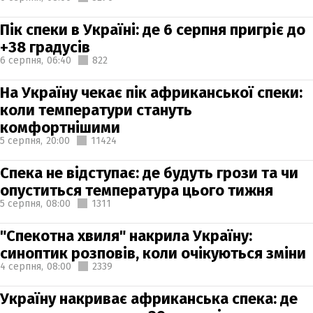
Пік спеки в Україні: де 6 серпня пригріє до
+38 градусів
6 серпня,
06:40
822
На Україну чекає пік африканської спеки:
коли температури стануть
комфортнішими
5 серпня,
20:00
11424
Спека не відступає: де будуть грози та чи
опуститься температура цього тижня
5 серпня,
08:00
1311
"Спекотна хвиля" накрила Україну:
синоптик розповів, коли очікуються зміни
4 серпня,
08:00
2339
Україну накриває африканська спека: де