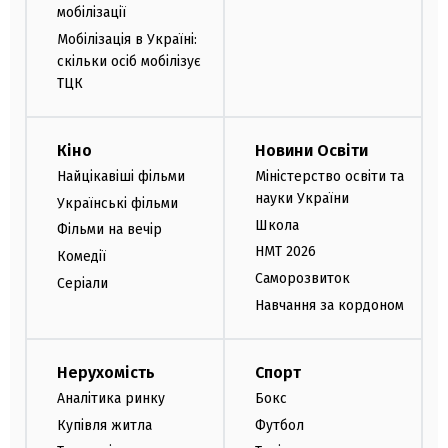
мобілізації
Мобілізація в Україні:
скільки осіб мобілізує
ТЦК
Кіно
Новини Освіти
Найцікавіші фільми
Міністерство освіти та
науки України
Українські фільми
Школа
Фільми на вечір
НМТ 2026
Комедії
Саморозвиток
Серіали
Навчання за кордоном
Нерухомість
Спорт
Аналітика ринку
Бокс
Купівля житла
Футбол