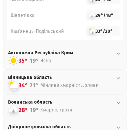
Шепетівка
29°
/
18°
Кам’янець-Подільський
33°
/
20°
Автономна Республіка Крим
35°
19°
Ясно
Вінницька
область
34°
21°
Мінлива хмарність, зливи
Волинська
область
28°
19°
Хмарно, грози
Дніпропетровська
область