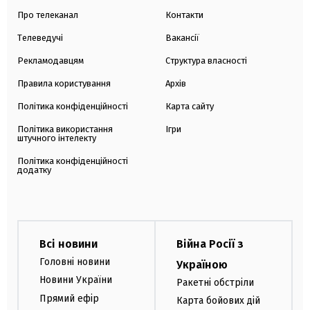
Про телеканал
Контакти
Телеведучі
Вакансії
Рекламодавцям
Структура власності
Правила користування
Архів
Політика конфіденційності
Карта сайту
Політика використання
Ігри
штучного інтелекту
Політика конфіденційності
додатку
Всі новини
Війна Росії з
Головні новини
Україною
Новини України
Ракетні обстріли
Прямий ефір
Карта бойових дій