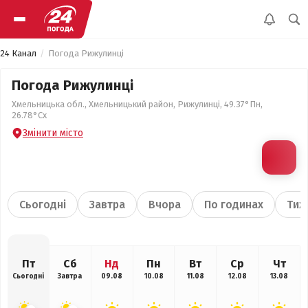
24 Канал
Погода Рижулинці
Погода Рижулинці
Хмельницька обл., Хмельницький район, Рижулинці, 49.37°Пн,
26.78°Сх
Змінити місто
Сьогодні
Завтра
Вчора
По годинах
Тиж
Пт
Сб
Нд
Пн
Вт
Ср
Чт
Сьогодні
Завтра
09.08
10.08
11.08
12.08
13.08