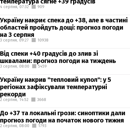
температура сягне +39 градусів
4 серпня,
07:32
909
Україну накриє спека до +38, але в частині
областей пройдуть дощі: прогноз погоди
на 3 серпня
3 серпня,
09:27
10938
Від спеки +40 градусів до злив зі
шквалами: прогноз погоди на тиждень
3 серпня,
08:00
5459
Україну накрив "тепловий купол": у 5
регіонах зафіксували температурні
рекорди
2 серпня,
14:52
3668
До +37 та локальні грози: синоптики дали
прогноз погоди на початок нового тижня
2 серпня,
08:00
1793