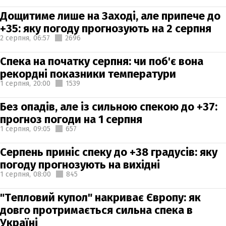
Дощитиме лише на Заході, але припече до
+35: яку погоду прогнозують на 2 серпня
2 серпня,
06:57
2696
Спека на початку серпня: чи поб'є вона
рекордні показники температури
1 серпня,
20:00
1539
Без опадів, але із сильною спекою до +37:
прогноз погоди на 1 серпня
1 серпня,
09:05
657
Серпень приніс спеку до +38 градусів: яку
погоду прогнозують на вихідні
1 серпня,
08:00
845
"Тепловий купол" накриває Європу: як
довго протримається сильна спека в
Україні