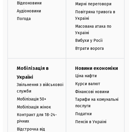
Відеоновини
Мирні переговори
Аудіоновини
Повітряна тривога в
Україні
Погода
Масована атака по
Україні
Вибухи у Росії
Втрати ворога
Мобілізація в
Новини економіки
Ціна нафти
Україні
Курси валют
Звільнення з військової
служби
Фінансові новини
Мобілізація 50+
Тарифи на комунальні
послуги
Мобілізація жінок
Податки
Контракт для 18-24-
річних
Пенсія в Україні
Відстрочка від