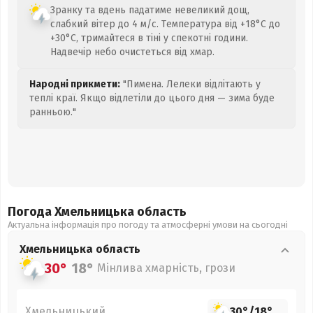
Зранку та вдень падатиме невеликий дощ,
слабкий вітер до 4 м/с. Температура від +18°C до
+30°C, тримайтеся в тіні у спекотні години.
Надвечір небо очистеться від хмар.
Народні прикмети:
"Пимена. Лелеки відлітають у
теплі краї. Якщо відлетіли до цього дня — зима буде
ранньою."
Погода Хмельницька
область
Актуальна інформація про погоду та атмосферні умови на сьогодні
Хмельницька
область
30°
18°
Мінлива хмарність, грози
Хмельницький
30°
/
18°