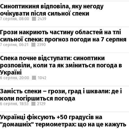
Синоптикиня відповіла, яку негоду
очікувати після сильної спеки
7 серпня,
08:00
2439
Грози накриють частину областей на тлі
сильної спеки: прогноз погоди на 7 серпня
7 серпня,
06:21
2390
Спека почне відступати: синоптики
розповіли, коли та як зміниться погода в
Україні
6 серпня,
20:00
1042
Замість спеки – грози, град і шквали: де і
коли погіршиться погода
6 серпня,
18:53
2129
Українці фіксують +50 градусів на
"домашніх" термометрах: що на це кажуть