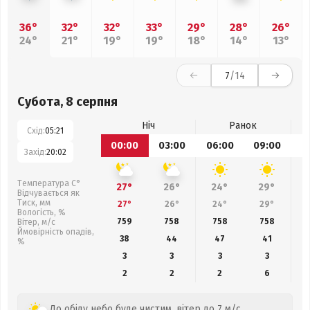
36°
32°
32°
33°
29°
28°
26°
24°
21°
19°
19°
18°
14°
13°
7
/14
Субота, 8 серпня
Ніч
Ранок
Схід:
05:21
00:00
03:00
06:00
09:00
1
Захід:
20:02
Температура С°
27°
26°
24°
29°
Відчувається як
Тиск, мм
27°
26°
24°
29°
Вологість, %
759
758
758
758
Вітер, м/с
Ймовірність опадів,
38
44
47
41
%
3
3
3
3
2
2
2
6
До обіду небо буде чистим, вітер до 7 м/с.