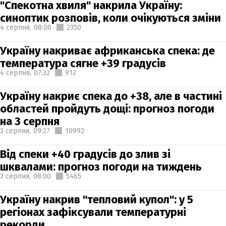
"Спекотна хвиля" накрила Україну:
синоптик розповів, коли очікуються зміни
4 серпня,
08:00
2350
Україну накриває африканська спека: де
температура сягне +39 градусів
4 серпня,
07:32
912
Україну накриє спека до +38, але в частині
областей пройдуть дощі: прогноз погоди
на 3 серпня
3 серпня,
09:27
10992
Від спеки +40 градусів до злив зі
шквалами: прогноз погоди на тиждень
3 серпня,
08:00
5465
Україну накрив "тепловий купол": у 5
регіонах зафіксували температурні
рекорди