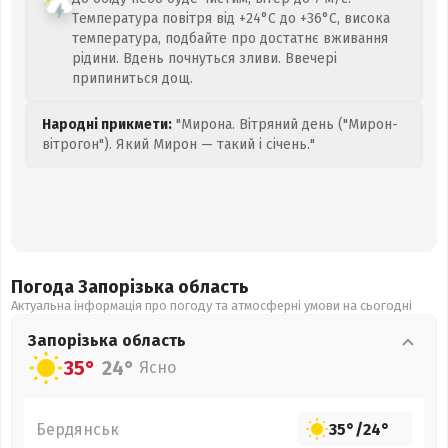
Температура повітря від +24°C до +36°C, висока
температура, подбайте про достатнє вживання
рідини. Вдень почнуться зливи. Ввечері
припиниться дощ.
Народні прикмети:
"Мирона. Вітряний день ("Мирон-
вітрогон"). Який Мирон — такий і січень."
Погода Запорізька
область
Актуальна інформація про погоду та атмосферні умови на сьогодні
Запорізька
область
35°
24°
Ясно
Бердянськ
35°
/
24°