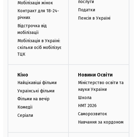
послуги
Мобілізація жінок
Податки
Контракт для 18-24-
річних
Пенсія в Україні
Відстрочка від
мобілізації
Мобілізація в Україні:
скільки осіб мобілізує
ТЦК
Кіно
Новини Освіти
Найцікавіші фільми
Міністерство освіти та
науки України
Українські фільми
Школа
Фільми на вечір
НМТ 2026
Комедії
Саморозвиток
Серіали
Навчання за кордоном