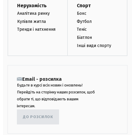
Нерухомість
Спорт
Аналітика ринку
Бокс
Купівля житла
Футбол
Тренди і натхнення
Теніс
Біатлон
Інші види спорту
Email - розсилка
Будьте в курсі всіх новин і оновлень!
Перейдіть на сторінку наших розсилок, щоб
обрати ті, що відповідають вашим
інтересам.
ДО РОЗСИЛОК