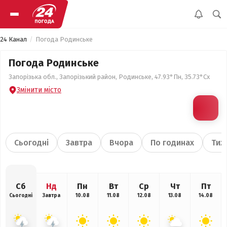
24 Канал
Погода Родинське
Погода Родинське
Запорізька обл., Запорізький район, Родинське, 47.93°Пн, 35.73°Сх
Змінити місто
Сьогодні
Завтра
Вчора
По годинах
Тиж
Сб
Нд
Пн
Вт
Ср
Чт
Пт
Сьогодні
Завтра
10.08
11.08
12.08
13.08
14.08