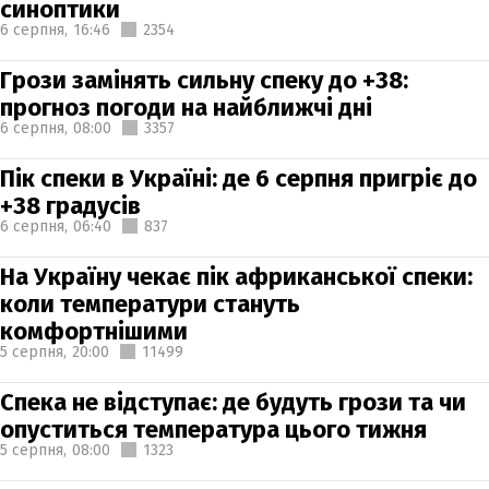
синоптики
6 серпня,
16:46
2354
Грози замінять сильну спеку до +38:
прогноз погоди на найближчі дні
6 серпня,
08:00
3357
Пік спеки в Україні: де 6 серпня пригріє до
+38 градусів
6 серпня,
06:40
837
На Україну чекає пік африканської спеки:
коли температури стануть
комфортнішими
5 серпня,
20:00
11499
Спека не відступає: де будуть грози та чи
опуститься температура цього тижня
5 серпня,
08:00
1323