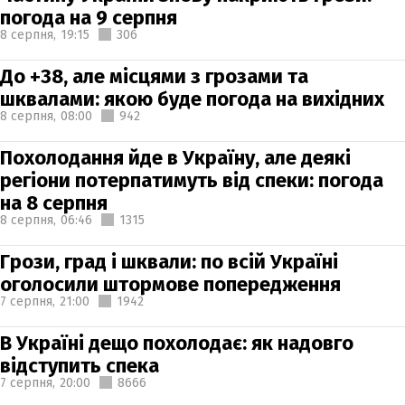
погода на 9 серпня
8 серпня,
19:15
306
До +38, але місцями з грозами та
шквалами: якою буде погода на вихідних
8 серпня,
08:00
942
Похолодання йде в Україну, але деякі
регіони потерпатимуть від спеки: погода
на 8 серпня
8 серпня,
06:46
1315
Грози, град і шквали: по всій Україні
оголосили штормове попередження
7 серпня,
21:00
1942
В Україні дещо похолодає: як надовго
відступить спека
7 серпня,
20:00
8666