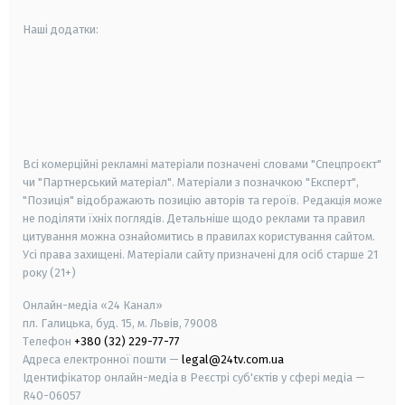
Наші додатки:
android
apple
smart tv
samsung smart tv
Всі комерційні рекламні матеріали позначені словами "Спецпроєкт"
чи "Партнерський матеріал". Матеріали з позначкою "Експерт",
"Позиція" відображають позицію авторів та героїв. Редакція може
не поділяти їхніх поглядів. Детальніше щодо реклами та правил
цитування можна ознайомитись в правилах користування сайтом.
Усі права захищені.
Матеріали сайту призначені для осіб старше
21
року (21+)
Онлайн-медіа «24 Канал»
пл. Галицька, буд. 15, м. Львів, 79008
Телефон
+380 (32) 229-77-77
Адреса електронної пошти —
legal@24tv.com.ua
Ідентифікатор онлайн-медіа в Реєстрі суб'єктів у сфері медіа —
R40-06057