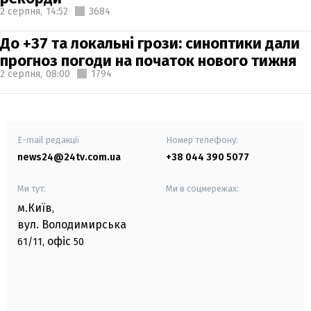
2 серпня,
14:52
3684
До +37 та локальні грози: синоптики дали
прогноз погоди на початок нового тижня
2 серпня,
08:00
1794
E-mail редакції
Номер телефону:
news24@24tv.com.ua
+38 044 390 5077
Ми тут:
Ми в соцмережах:
м.Київ
,
вул. Володимирська
офіс
61/11,
50