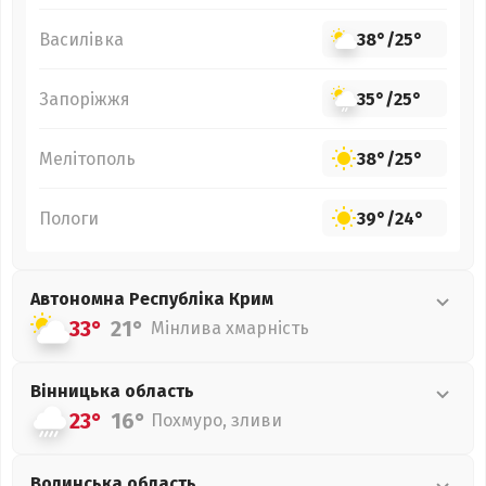
Василівка
38°
/
25°
Запоріжжя
35°
/
25°
Мелітополь
38°
/
25°
Пологи
39°
/
24°
Автономна Республіка Крим
33°
21°
Мінлива хмарність
Вінницька
область
23°
16°
Похмуро, зливи
Волинська
область