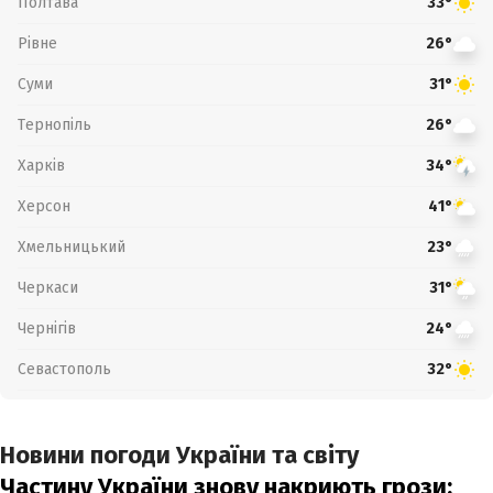
Полтава
33°
Рівне
26°
Суми
31°
Тернопіль
26°
Харків
34°
Херсон
41°
Хмельницький
23°
Черкаси
31°
Чернігів
24°
Севастополь
32°
Новини погоди України та світу
Частину України знову накриють грози: