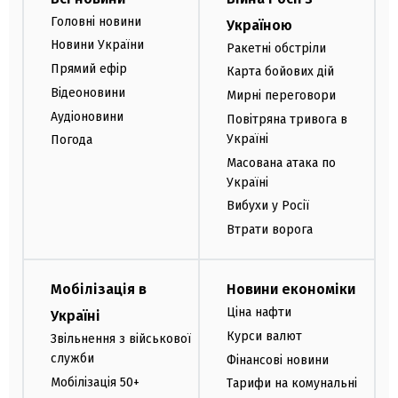
Головні новини
Україною
Новини України
Ракетні обстріли
Прямий ефір
Карта бойових дій
Відеоновини
Мирні переговори
Аудіоновини
Повітряна тривога в
Україні
Погода
Масована атака по
Україні
Вибухи у Росії
Втрати ворога
Мобілізація в
Новини економіки
Ціна нафти
Україні
Курси валют
Звільнення з військової
служби
Фінансові новини
Мобілізація 50+
Тарифи на комунальні