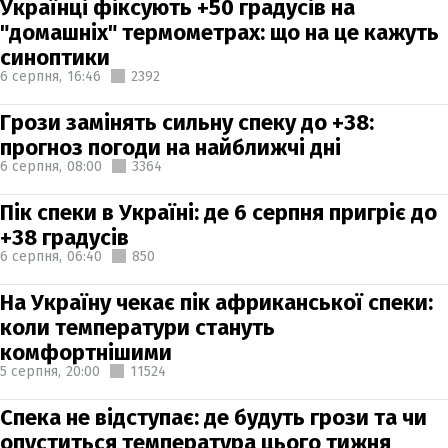
Українці фіксують +50 градусів на
"домашніх" термометрах: що на це кажуть
синоптики
6 серпня,
16:46
2392
Грози замінять сильну спеку до +38:
прогноз погоди на найближчі дні
6 серпня,
08:00
3364
Пік спеки в Україні: де 6 серпня пригріє до
+38 градусів
6 серпня,
06:40
850
На Україну чекає пік африканської спеки:
коли температури стануть
комфортнішими
5 серпня,
20:00
11524
Спека не відступає: де будуть грози та чи
опуститься температура цього тижня