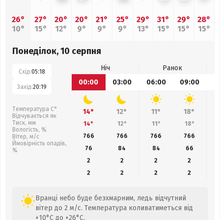
26°
27°
20°
20°
21°
25°
29°
31°
29°
28°
10°
15°
12°
9°
9°
9°
13°
15°
15°
15°
Понеділок, 10 серпня
Ніч
Ранок
Схід:
05:18
00:00
03:00
06:00
09:00
1
Захід:
20:19
Температура С°
14°
12°
11°
18°
Відчувається як
Тиск, мм
14°
12°
11°
18°
Вологість, %
766
766
766
766
Вітер, м/с
Ймовірність опадів,
76
84
84
66
%
2
2
2
2
2
2
2
2
Вранці небо буде безхмарним, ледь відчутний
вітер до 2 м/с. Температура коливатиметься від
+10°C до +26°C.