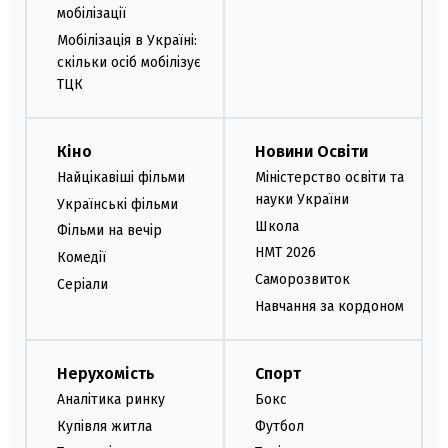
мобілізації
Мобілізація в Україні:
скільки осіб мобілізує
ТЦК
Кіно
Новини Освіти
Найцікавіші фільми
Міністерство освіти та
науки України
Українські фільми
Школа
Фільми на вечір
НМТ 2026
Комедії
Саморозвиток
Серіали
Навчання за кордоном
Нерухомість
Спорт
Аналітика ринку
Бокс
Купівля житла
Футбол