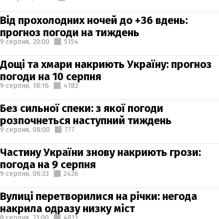
Від прохолодних ночей до +36 вдень:
прогноз погоди на тиждень
9 серпня,
20:00
5154
Дощі та хмари накриють Україну: прогноз
погоди на 10 серпня
9 серпня,
18:16
4182
Без сильної спеки: з якої погоди
розпочнеться наступний тиждень
9 серпня,
08:00
777
Частину України знову накриють грози:
погода на 9 серпня
9 серпня,
06:33
2426
Вулиці перетворилися на річки: негода
накрила одразу низку міст
8 серпня,
21:00
4811