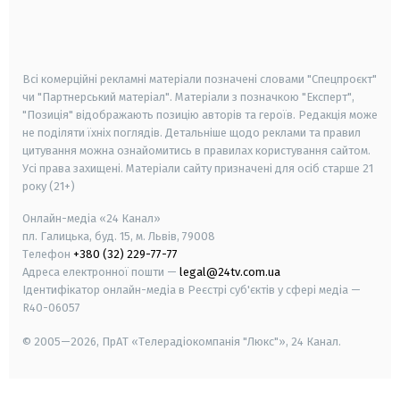
android
apple
smart tv
samsung smart tv
Всі комерційні рекламні матеріали позначені словами "Спецпроєкт"
чи "Партнерський матеріал". Матеріали з позначкою "Експерт",
"Позиція" відображають позицію авторів та героїв. Редакція може
не поділяти їхніх поглядів. Детальніше щодо реклами та правил
цитування можна ознайомитись в правилах користування сайтом.
Усі права захищені.
Матеріали сайту призначені для осіб старше
21
року (21+)
Онлайн-медіа «24 Канал»
пл. Галицька, буд. 15, м. Львів, 79008
Телефон
+380 (32) 229-77-77
Адреса електронної пошти —
legal@24tv.com.ua
Ідентифікатор онлайн-медіа в Реєстрі суб'єктів у сфері медіа —
R40-06057
© 2005—2026,
ПрАТ «Телерадіокомпанія "Люкс"», 24 Канал.