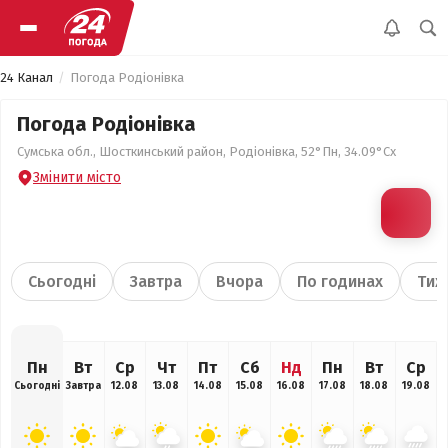
24 Канал
Погода Родіонівка
Погода Родіонівка
Сумська обл., Шосткинський район, Родіонівка, 52°Пн, 34.09°Сх
Змінити місто
Сьогодні
Завтра
Вчора
По годинах
Тиж
Пн
Вт
Ср
Чт
Пт
Сб
Нд
Пн
Вт
Ср
Сьогодні
Завтра
12.08
13.08
14.08
15.08
16.08
17.08
18.08
19.08