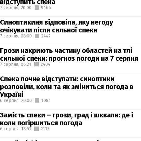
відступить спека
7 серпня,
20:00
9466
Синоптикиня відповіла, яку негоду
очікувати після сильної спеки
7 серпня,
08:00
2447
Грози накриють частину областей на тлі
сильної спеки: прогноз погоди на 7 серпня
7 серпня,
06:21
2404
Спека почне відступати: синоптики
розповіли, коли та як зміниться погода в
Україні
6 серпня,
20:00
1081
Замість спеки – грози, град і шквали: де і
коли погіршиться погода
6 серпня,
18:53
2137