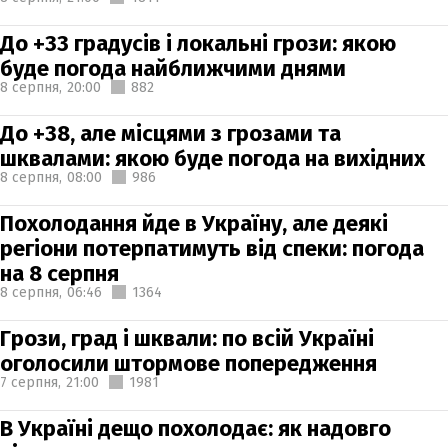
До +33 градусів і локальні грози: якою
буде погода найближчими днями
8 серпня,
20:00
882
До +38, але місцями з грозами та
шквалами: якою буде погода на вихідних
8 серпня,
08:00
986
Похолодання йде в Україну, але деякі
регіони потерпатимуть від спеки: погода
на 8 серпня
8 серпня,
06:46
1364
Грози, град і шквали: по всій Україні
оголосили штормове попередження
7 серпня,
21:00
1981
В Україні дещо похолодає: як надовго