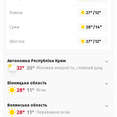
Ромни
27°
/
12°
Суми
28°
/
14°
Шостка
27°
/
12°
Автономна Республіка Крим
32°
20°
Мінлива хмарність, слабкий дощ
Вінницька
область
28°
11°
Ясно
Волинська
область
28°
11°
Переважно ясно