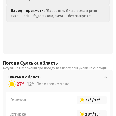
Народні прикмети:
"Лаврентія. Якщо вода в річці
тиха — осінь буде тихою, зима — без завірюх."
Погода Сумська
область
Актуальна інформація про погоду та атмосферні умови на сьогодні
Сумська
область
27°
12°
Переважно ясно
Конотоп
27°
/
12°
Охтирка
28°
/
15°