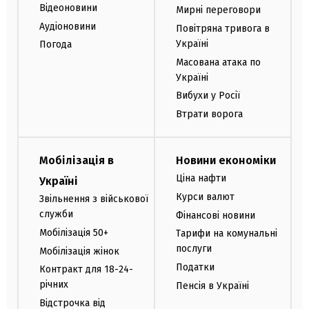
Відеоновини
Мирні переговори
Аудіоновини
Повітряна тривога в
Україні
Погода
Масована атака по
Україні
Вибухи у Росії
Втрати ворога
Мобілізація в
Новини економіки
Ціна нафти
Україні
Курси валют
Звільнення з військової
служби
Фінансові новини
Мобілізація 50+
Тарифи на комунальні
послуги
Мобілізація жінок
Податки
Контракт для 18-24-
річних
Пенсія в Україні
Відстрочка від