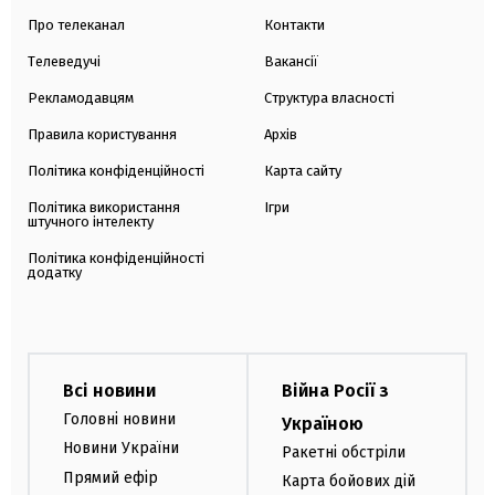
Про телеканал
Контакти
Телеведучі
Вакансії
Рекламодавцям
Структура власності
Правила користування
Архів
Політика конфіденційності
Карта сайту
Політика використання
Ігри
штучного інтелекту
Політика конфіденційності
додатку
Всі новини
Війна Росії з
Головні новини
Україною
Новини України
Ракетні обстріли
Прямий ефір
Карта бойових дій