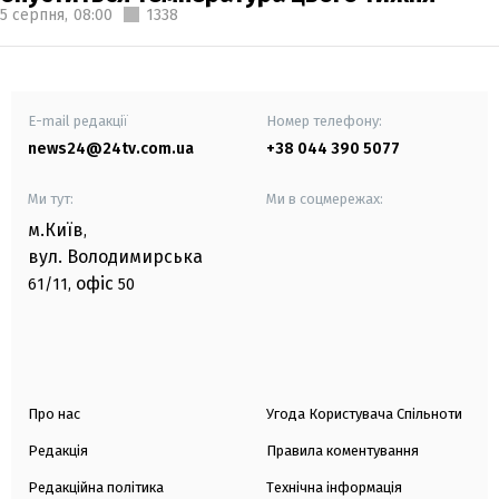
5 серпня,
08:00
1338
E-mail редакції
Номер телефону:
news24@24tv.com.ua
+38 044 390 5077
Ми тут:
Ми в соцмережах:
м.Київ
,
вул. Володимирська
офіс
61/11,
50
Про нас
Угода Користувача Спільноти
Редакція
Правила коментування
Редакційна політика
Технічна інформація