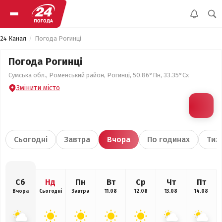
24 Канал
Погода Рогинці
Погода Рогинці
Сумська обл., Роменський район, Рогинці, 50.86°Пн, 33.35°Сх
Змінити місто
Сьогодні
Завтра
Вчора
По годинах
Тиж
Сб
Нд
Пн
Вт
Ср
Чт
Пт
Вчора
Сьогодні
Завтра
11.08
12.08
13.08
14.08