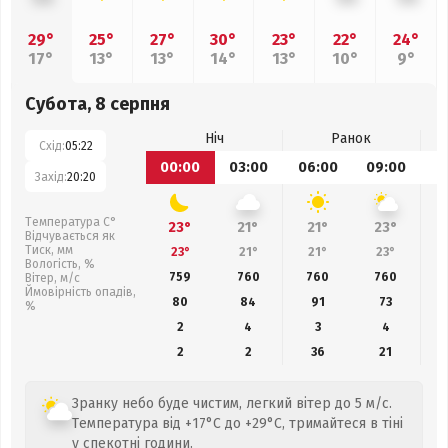
29°
25°
27°
30°
23°
22°
24°
17°
13°
13°
14°
13°
10°
9°
Субота, 8 серпня
Ніч
Ранок
Схід:
05:22
00:00
03:00
06:00
09:00
1
Захід:
20:20
Температура С°
23°
21°
21°
23°
Відчувається як
Тиск, мм
23°
21°
21°
23°
Вологість, %
759
760
760
760
Вітер, м/с
Ймовірність опадів,
80
84
91
73
%
2
4
3
4
2
2
36
21
Зранку небо буде чистим, легкий вітер до 5 м/с.
Температура від +17°C до +29°C, тримайтеся в тіні
у спекотні години.