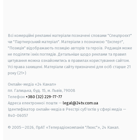
android
apple
smart tv
samsung smart tv
Всі комерційні рекламні матеріали позначені словами "Спецпроєкт"
чи "Партнерський матеріал". Матеріали з позначкою "Експерт",
"Позиція" відображають позицію авторів та героїв. Редакція може
не поділяти їхніх поглядів. Детальніше щодо реклами та правил
цитування можна ознайомитись в правилах користування сайтом.
Усі права захищені.
Матеріали сайту призначені для осіб старше
21
року (21+)
Онлайн-медіа «24 Канал»
пл. Галицька, буд. 15, м. Львів, 79008
Телефон
+380 (32) 229-77-77
Адреса електронної пошти —
legal@24tv.com.ua
Ідентифікатор онлайн-медіа в Реєстрі суб'єктів у сфері медіа —
R40-06057
© 2005—2026,
ПрАТ «Телерадіокомпанія "Люкс"», 24 Канал.