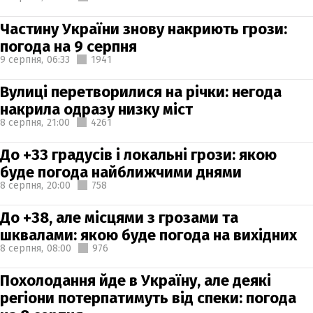
Частину України знову накриють грози:
погода на 9 серпня
9 серпня,
06:33
1941
Вулиці перетворилися на річки: негода
накрила одразу низку міст
8 серпня,
21:00
4261
До +33 градусів і локальні грози: якою
буде погода найближчими днями
8 серпня,
20:00
758
До +38, але місцями з грозами та
шквалами: якою буде погода на вихідних
8 серпня,
08:00
976
Похолодання йде в Україну, але деякі
регіони потерпатимуть від спеки: погода