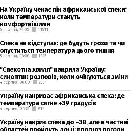
На Україну чекає пік африканської спеки:
коли температури стануть
комфортнішими
5 серпня,
20:00
11511
Спека не відступає: де будуть грози та чи
опуститься температура цього тижня
5 серпня,
08:00
1325
"Спекотна хвиля" накрила Україну:
синоптик розповів, коли очікуються зміни
4 серпня,
08:00
2351
Україну накриває африканська спека: де
температура сягне +39 градусів
4 серпня,
07:32
917
Україну накриє спека до +38, але в частині
областей пройдуть дощі: прогноз погоди