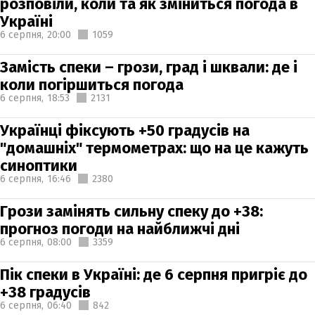
розповіли, коли та як зміниться погода в
Україні
6 серпня,
20:00
1059
Замість спеки – грози, град і шквали: де і
коли погіршиться погода
6 серпня,
18:53
2131
Українці фіксують +50 градусів на
"домашніх" термометрах: що на це кажуть
синоптики
6 серпня,
16:46
2380
Грози замінять сильну спеку до +38:
прогноз погоди на найближчі дні
6 серпня,
08:00
3359
Пік спеки в Україні: де 6 серпня пригріє до
+38 градусів
6 серпня,
06:40
842