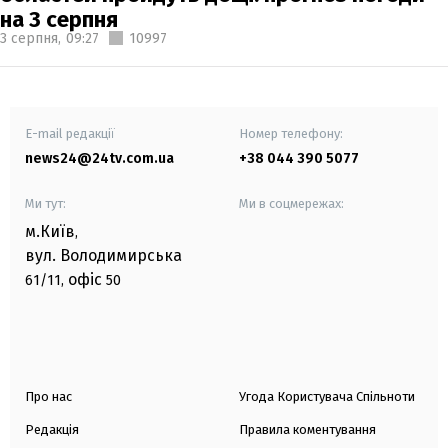
на 3 серпня
3 серпня,
09:27
10997
E-mail редакції
Номер телефону:
news24@24tv.com.ua
+38 044 390 5077
Ми тут:
Ми в соцмережах:
м.Київ
,
вул. Володимирська
офіс
61/11,
50
Про нас
Угода Користувача Спільноти
Редакція
Правила коментування