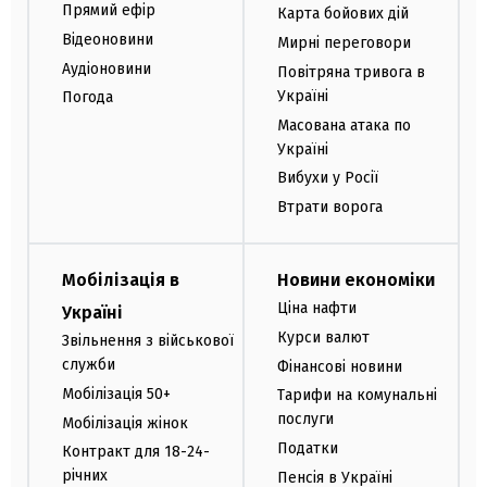
Прямий ефір
Карта бойових дій
Відеоновини
Мирні переговори
Аудіоновини
Повітряна тривога в
Україні
Погода
Масована атака по
Україні
Вибухи у Росії
Втрати ворога
Мобілізація в
Новини економіки
Ціна нафти
Україні
Курси валют
Звільнення з військової
служби
Фінансові новини
Мобілізація 50+
Тарифи на комунальні
послуги
Мобілізація жінок
Податки
Контракт для 18-24-
річних
Пенсія в Україні