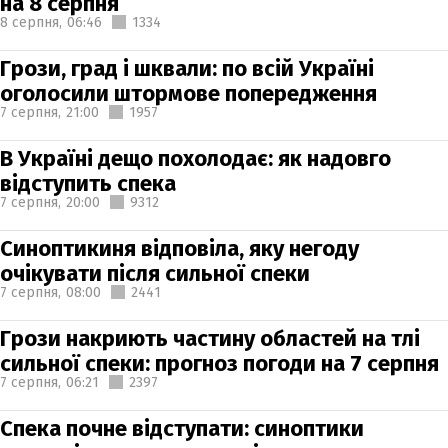
на 8 серпня
8 серпня,
06:46
1334
Грози, град і шквали: по всій Україні
оголосили штормове попередження
7 серпня,
21:00
1957
В Україні дещо похолодає: як надовго
відступить спека
7 серпня,
20:00
9312
Синоптикиня відповіла, яку негоду
очікувати після сильної спеки
7 серпня,
08:00
2441
Грози накриють частину областей на тлі
сильної спеки: прогноз погоди на 7 серпня
7 серпня,
06:21
2397
Спека почне відступати: синоптики