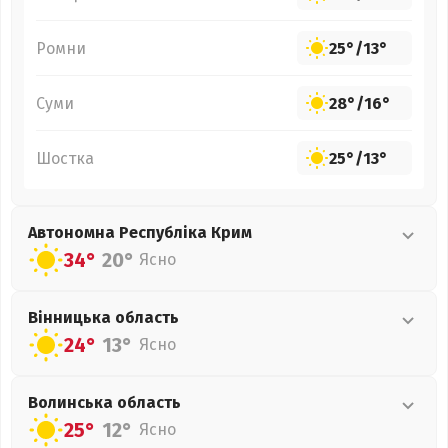
Ромни
25°
/
13°
Суми
28°
/
16°
Шостка
25°
/
13°
Автономна Республіка Крим
34°
20°
Ясно
Вінницька
область
24°
13°
Ясно
Волинська
область
25°
12°
Ясно