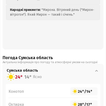
Народні прикмети:
"Мирона. Вітряний день ("Мирон-
вітрогон"). Який Мирон — такий і січень."
Погода Сумська
область
Актуальна інформація про погоду та атмосферні умови на сьогодні
Сумська
область
24°
14°
Ясно
Конотоп
24°
/
14°
Охтирка
28°
/
17°