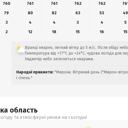
760
761
761
762
762
76
79
80
82
63
53
4
3
4
4
3
4
5
2
12
18
15
16
15
Вранці хмарно, легкий вітер до 5 м/с. Після обіду неб
Температура від +17°C до +24°C, чудова погода для пе
Надвечір небо затягнеться хмарами.
Народні прикмети:
"Мирона. Вітряний день ("Мирон-вітро
і січень."
ька
область
огоду та атмосферні умови на сьогодні