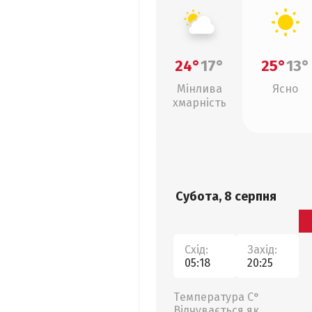
24°
17°
25°
13°
Мінлива
Ясно
хмарність
Субота, 8 серпня
Схід:
Захід:
05:18
20:25
Температура С°
Відчувається як