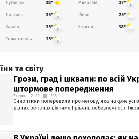
Луганськ
Миколаїв
38°
37°
Полтава
Рівне
35°
25°
Харків
Херсон
35°
38°
Севастополь
35°
ни та світу
Грози, град і шквали: по всій У
штормове попередження
7 серпня,
21:00
1508
Синоптики попередили про негоду, яка накриє усі об
різних регіонах діятиме І рівень небезпечності (жов
В Україні дещо похолодає: як н