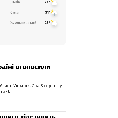
Львів
24°
Суми
31°
Хмельницький
25°
країні оголосили
ласті України. 7 та 8 серпня у
тий).
адовго відступить