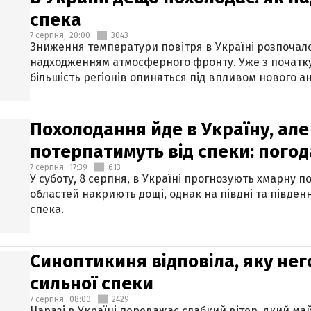
спека
7 серпня,
20:00
3043
Зниження температури повітря в Україні розпочалос
надходженням атмосферного фронту. Уже з початку
більшість регіонів опиняться під впливом нового а
Похолодання йде в Україну, але
потерпатимуть від спеки: погод
7 серпня,
17:39
613
У суботу, 8 серпня, в Україні прогнозують хмарну п
областей накриють дощі, однак на півдні та півден
спека.
Синоптикиня відповіла, яку нег
сильної спеки
7 серпня,
08:00
2429
Наразі в Україні переважає слабкий вітер, який м