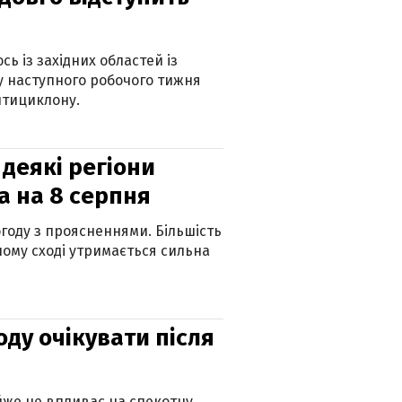
ь із західних областей із
 наступного робочого тижня
нтициклону.
 деякі регіони
а на 8 серпня
огоду з проясненнями. Більшість
ному сході утримається сильна
оду очікувати після
айже не впливає на спекотну