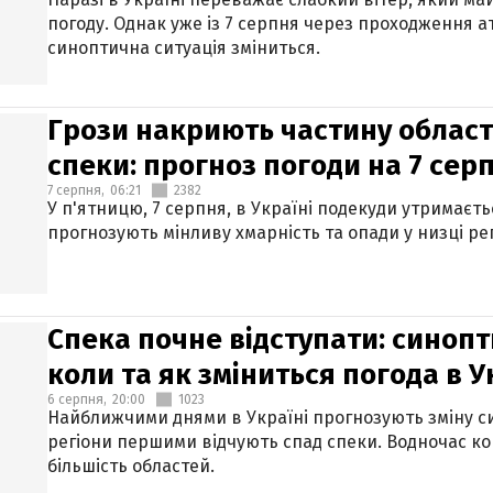
погоду. Однак уже із 7 серпня через проходження 
синоптична ситуація зміниться.
Грози накриють частину областе
спеки: прогноз погоди на 7 сер
7 серпня,
06:21
2382
У п'ятницю, 7 серпня, в Україні подекуди утримаєт
прогнозують мінливу хмарність та опади у низці рег
Спека почне відступати: синопт
коли та як зміниться погода в У
6 серпня,
20:00
1023
Найближчими днями в Україні прогнозують зміну син
регіони першими відчують спад спеки. Водночас к
більшість областей.