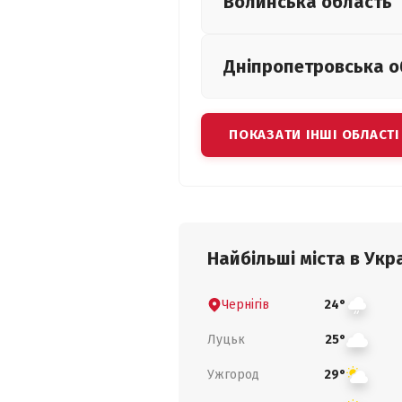
Волинська
область
Дніпропетровська
о
ПОКАЗАТИ ІНШІ ОБЛАСТІ
Найбільші міста в Укра
Чернігів
24°
Луцьк
25°
Ужгород
29°