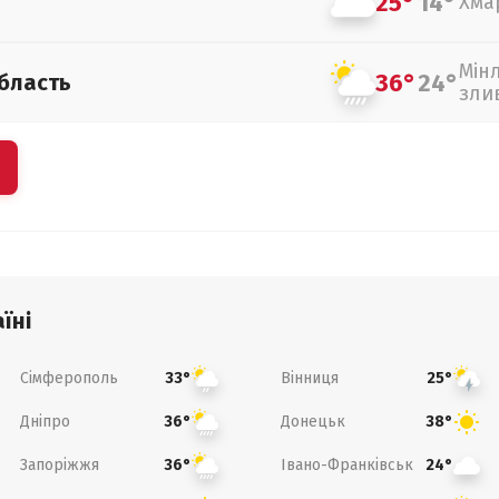
25°
14°
Хма
Мін
36°
24°
бласть
зли
їні
Сімферополь
Вінниця
33°
25°
Дніпро
Донецьк
36°
38°
Запоріжжя
Івано-Франківськ
36°
24°