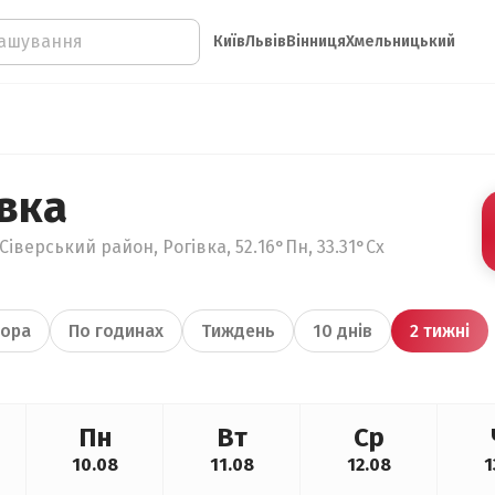
Київ
Львів
Вінниця
Хмельницький
вка
Сіверський район, Рогівка, 52.16°Пн, 33.31°Сх
ора
По годинах
Тиждень
10 днів
2 тижні
Пн
Вт
Ср
10.08
11.08
12.08
1