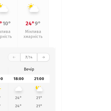
°
10°
24°
9°
нлива
Мінлива
рність
хмарність
7
/14
Вечір
00
18:00
21:00
°
24°
21°
°
24°
21°