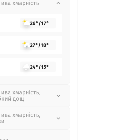
лива хмарність
26°
/
17°
27°
/
18°
24°
/
15°
лива хмарність,
бкий дощ
лива хмарність,
зи