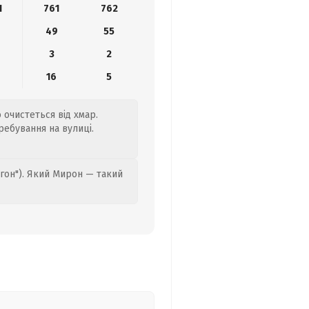
1
761
762
9
49
55
3
2
16
5
о очистеться від хмар.
ребування на вулиці.
гон"). Який Мирон — такий