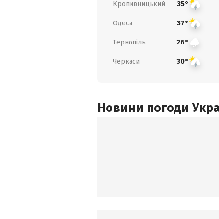
Кропивницький
35°
Одеса
37°
Тернопіль
26°
Черкаси
30°
Новини погоди Украї