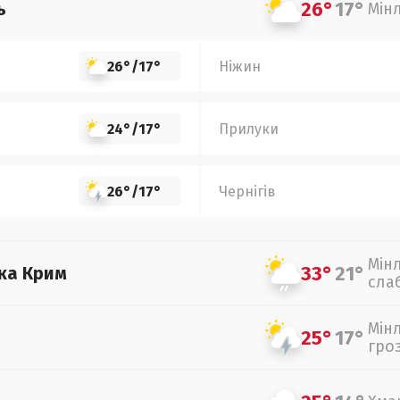
26°
17°
ь
Мін
26°
/
17°
Ніжин
24°
/
17°
Прилуки
26°
/
17°
Чернігів
Мін
33°
21°
ка Крим
сла
Мін
25°
17°
гро