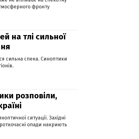
атмосферного фронту
й на тлі сильної
пня
ься сильна спека. Синоптики
іонів.
ики розповіли,
країні
оптичної ситуації. Західні
ороткочасні опади накриють