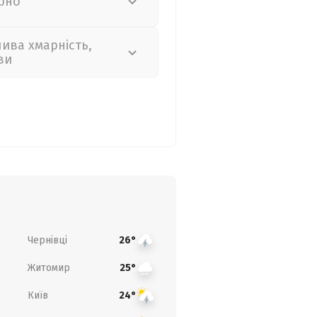
рно
лива хмарність,
ви
Чернівці
26°
Житомир
25°
Київ
24°