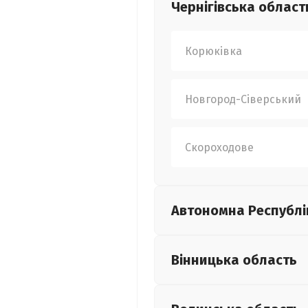
Чернігівська
област
Корюківка
Новгород-Сіверський
Скороходове
Автономна Республі
Вінницька
область