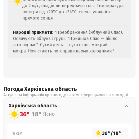
до 2 м/с, опадів не передбачається. Температура
повітря від +20°C до +34°C, спека, уникайте
прямого сонця.
Народні прикмети:
"Преображення (Яблучний Спас).
Освячують яблука і груші. "Прийшов Спас — пішло
літо від нас". Сухий день — суха осінь, мокрий —
мокра. Ночі стають по-справжньому холодними."
Погода Харківська
область
Актуальна інформація про погоду та атмосферні умови на сьогодні
Харківська
область
36°
18°
Ясно
Ізюм
36°
/
18°