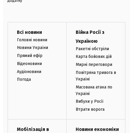
додатку
Всі новини
Війна Росії з
Головні новини
Україною
Новини України
Ракетні обстріли
Прямий ефір
Карта бойових дій
Відеоновини
Мирні переговори
Аудіоновини
Повітряна тривога в
Україні
Погода
Масована атака по
Україні
Вибухи у Росії
Втрати ворога
Мобілізація в
Новини економіки