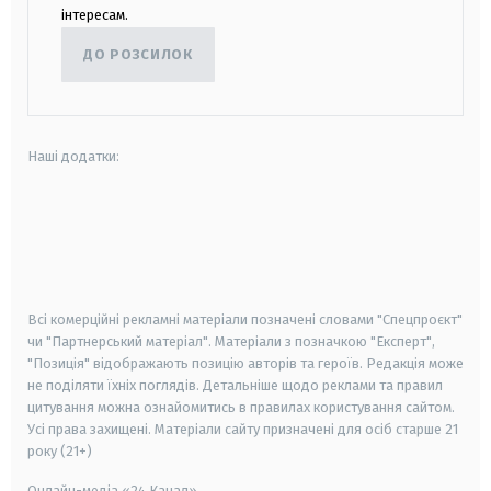
інтересам.
ДО РОЗСИЛОК
Наші додатки:
android
apple
smart tv
samsung smart tv
Всі комерційні рекламні матеріали позначені словами "Спецпроєкт"
чи "Партнерський матеріал". Матеріали з позначкою "Експерт",
"Позиція" відображають позицію авторів та героїв. Редакція може
не поділяти їхніх поглядів. Детальніше щодо реклами та правил
цитування можна ознайомитись в правилах користування сайтом.
Усі права захищені.
Матеріали сайту призначені для осіб старше
21
року (21+)
Онлайн-медіа «24 Канал»