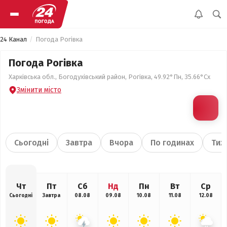
24 Канал
Погода Рогівка
Погода Рогівка
Харківська обл., Богодухівський район, Рогівка, 49.92°Пн, 35.66°Сх
Змінити місто
Сьогодні
Завтра
Вчора
По годинах
Тиж
Чт
Пт
Сб
Нд
Пн
Вт
Ср
Сьогодні
Завтра
08.08
09.08
10.08
11.08
12.08