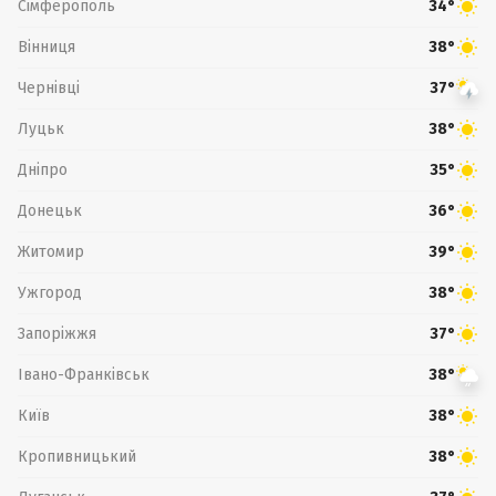
Сімферополь
34°
Вінниця
38°
Чернівці
37°
Луцьк
38°
Дніпро
35°
Донецьк
36°
Житомир
39°
Ужгород
38°
Запоріжжя
37°
Івано-Франківськ
38°
Київ
38°
Кропивницький
38°