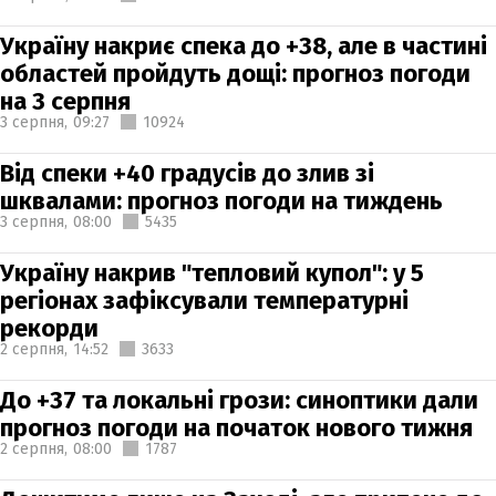
Україну накриє спека до +38, але в частині
областей пройдуть дощі: прогноз погоди
на 3 серпня
3 серпня,
09:27
10924
Від спеки +40 градусів до злив зі
шквалами: прогноз погоди на тиждень
3 серпня,
08:00
5435
Україну накрив "тепловий купол": у 5
регіонах зафіксували температурні
рекорди
2 серпня,
14:52
3633
До +37 та локальні грози: синоптики дали
прогноз погоди на початок нового тижня
2 серпня,
08:00
1787