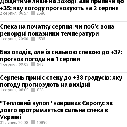
Дощитиме лише на Заході, але припече до
+35: яку погоду прогнозують на 2 серпня
2 серпня,
06:57
2686
Спека на початку серпня: чи поб'є вона
рекордні показники температури
1 серпня,
20:00
1536
Без опадів, але із сильною спекою до +37:
прогноз погоди на 1 серпня
1 серпня,
09:05
648
Серпень приніс спеку до +38 градусів: яку
погоду прогнозують на вихідні
1 серпня,
08:00
838
"Тепловий купол" накриває Європу: як
довго протримається сильна спека в
Україні
31 липня,
20:00
10896