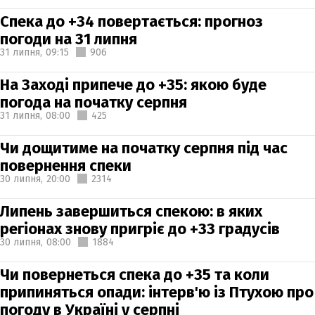
Спека до +34 повертається: прогноз
погоди на 31 липня
31 липня,
09:15
906
На Заході припече до +35: якою буде
погода на початку серпня
31 липня,
08:00
425
Чи дощитиме на початку серпня під час
повернення спеки
30 липня,
20:00
2314
Липень завершиться спекою: в яких
регіонах знову пригріє до +33 градусів
30 липня,
08:00
1884
Чи повернеться спека до +35 та коли
припиняться опади: інтерв'ю із Птухою про
погоду в Україні у серпні