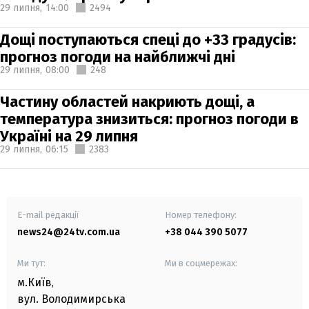
29 липня,
14:00
2494
Дощі поступаються спеці до +33 градусів:
прогноз погоди на найближчі дні
29 липня,
08:00
248
Частину областей накриють дощі, а
температура знизиться: прогноз погоди в
Україні на 29 липня
29 липня,
06:15
2383
E-mail редакції
Номер телефону:
news24@24tv.com.ua
+38 044 390 5077
Ми тут:
Ми в соцмережах:
м.Київ
,
вул. Володимирська