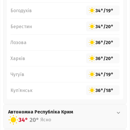
Богодухів
34°
/
19°
Берестин
34°
/
20°
Лозова
36°
/
20°
Харків
36°
/
20°
Чугуїв
34°
/
19°
Куп’янськ
36°
/
18°
Автономна Республіка Крим
34°
20°
Ясно