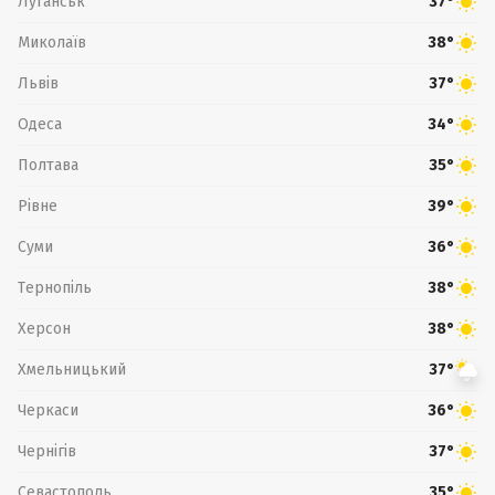
Луганськ
37°
Миколаїв
38°
Львів
37°
Одеса
34°
Полтава
35°
Рівне
39°
Суми
36°
Тернопіль
38°
Херсон
38°
Хмельницький
37°
Черкаси
36°
Чернігів
37°
Севастополь
35°