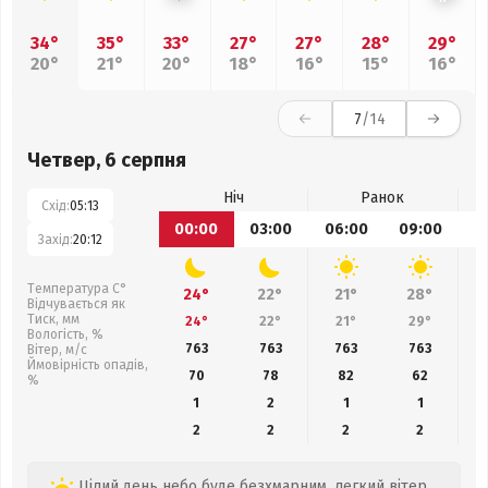
34°
35°
33°
27°
27°
28°
29°
20°
21°
20°
18°
16°
15°
16°
7
/14
Четвер, 6 серпня
Ніч
Ранок
Схід:
05:13
00:00
03:00
06:00
09:00
1
Захід:
20:12
Температура С°
24°
22°
21°
28°
Відчувається як
Тиск, мм
24°
22°
21°
29°
Вологість, %
763
763
763
763
Вітер, м/с
Ймовірність опадів,
70
78
82
62
%
1
2
1
1
2
2
2
2
Цілий день небо буде безхмарним, легкий вітер