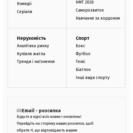
НМТ 2026
Комедії
Саморозвиток
Серіали
Навчання за кордоном
Нерухомість
Спорт
Аналітика ринку
Бокс
Купівля житла
Футбол
Тренди і натхнення
Теніс
Біатлон
Інші види спорту
Email - розсилка
Будьте в курсі всіх новин і оновлень!
Перейдіть на сторінку наших розсилок, щоб
обрати ті, що відповідають вашим