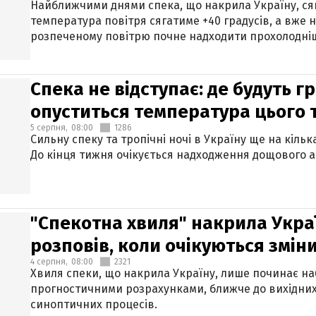
Найближчими днями спека, що накрила Україну, сяг
температура повітря сягатиме +40 градусів, а вже 
розпеченому повітрю почне надходити прохолодніш
Спека не відступає: де будуть г
опуститься температура цього
5 серпня,
08:00
1286
Сильну спеку та тропічні ночі в Україну ще на кіль
До кінця тижня очікується надходження дощового 
"Спекотна хвиля" накрила Укра
розповів, коли очікуються змін
4 серпня,
08:00
2321
Хвиля спеки, що накрила Україну, лише починає на
прогностичними розрахунками, ближче до вихідни
синоптичних процесів.