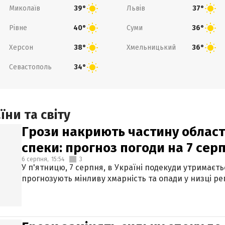
Миколаїв
Львів
39°
37°
Рівне
Суми
40°
36°
Херсон
Хмельницький
38°
36°
Севастополь
34°
ни та світу
Грози накриють частину областе
спеки: прогноз погоди на 7 сер
6 серпня,
15:54
3
У п'ятницю, 7 серпня, в Україні подекуди утримаєт
прогнозують мінливу хмарність та опади у низці рег