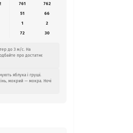
2
761
762
51
66
1
2
72
30
тер до 3 м/с. На
подбайте про достатнє
ують яблука і груші.
сінь, мокрий — мокра. Ночі