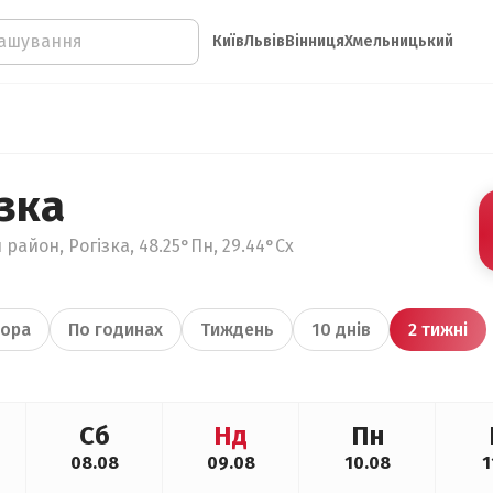
Київ
Львів
Вінниця
Хмельницький
зка
район, Рогізка, 48.25°Пн, 29.44°Сх
ора
По годинах
Тиждень
10 днів
2 тижні
Сб
Нд
Пн
08.08
09.08
10.08
1