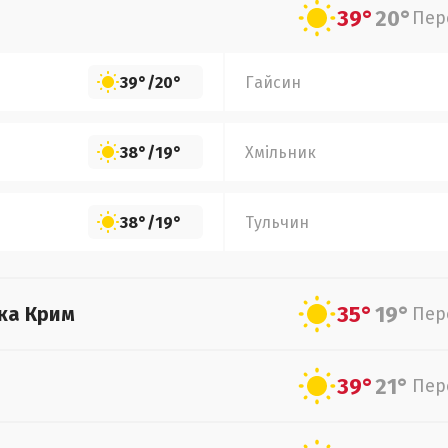
39°
20°
Пер
39°
/
20°
Гайсин
38°
/
19°
Хмільник
38°
/
19°
Тульчин
35°
19°
ка Крим
Пер
39°
21°
Пер