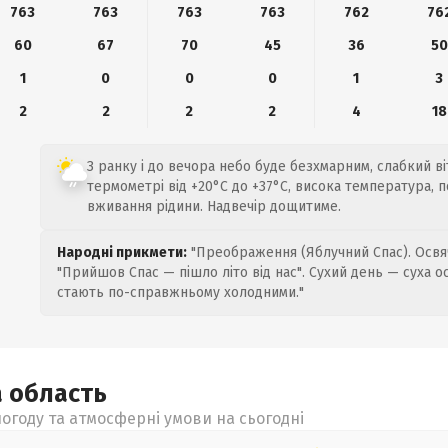
763
763
763
763
762
76
60
67
70
45
36
50
1
0
0
0
1
3
2
2
2
2
4
18
З ранку і до вечора небо буде безхмарним, слабкий ві
термометрі від +20°C до +37°C, висока температура, 
вживання рідини. Надвечір дощитиме.
Народні прикмети:
"Преображення (Яблучний Спас). Освяч
"Прийшов Спас — пішло літо від нас". Сухий день — суха о
стають по-справжньому холодними."
а
область
огоду та атмосферні умови на сьогодні