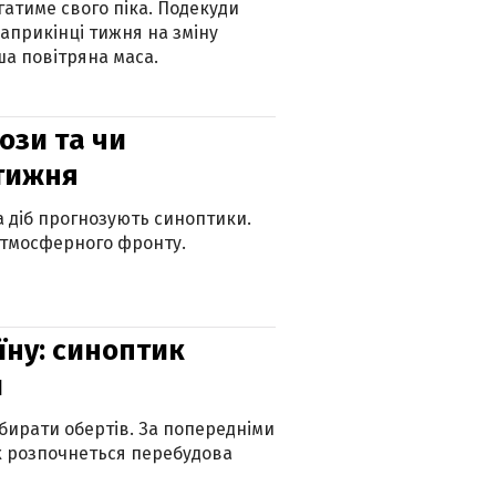
атиме свого піка. Подекуди
наприкінці тижня на зміну
а повітряна маса.
рози та чи
 тижня
ка діб прогнозують синоптики.
атмосферного фронту.
їну: синоптик
и
бирати обертів. За попередніми
х розпочнеться перебудова