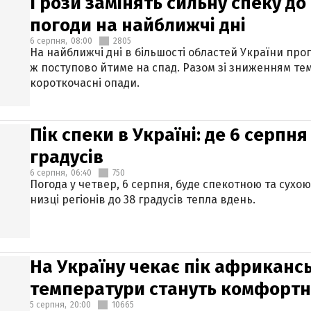
Грози замінять сильну спеку до 
погоди на найближчі дні
6 серпня,
08:00
2805
На найближчі дні в більшості областей України про
ж поступово йтиме на спад. Разом зі зниженням те
короткочасні опади.
Пік спеки в Україні: де 6 серпня
градусів
6 серпня,
06:40
750
Погода у четвер, 6 серпня, буде спекотною та сухо
низці регіонів до 38 градусів тепла вдень.
На Україну чекає пік африкансь
температури стануть комфорт
5 серпня,
20:00
10665