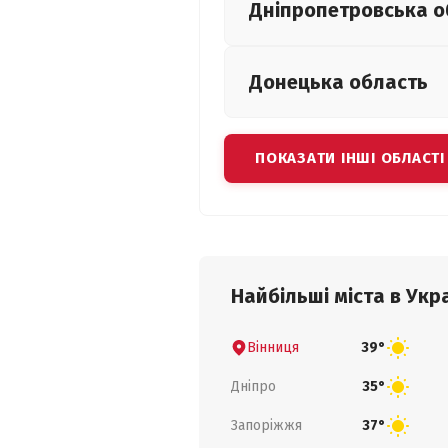
Дніпропетровська
о
Донецька
область
ПОКАЗАТИ ІНШІ ОБЛАСТІ
Найбільші міста в Укра
Вінниця
39°
Дніпро
35°
Запоріжжя
37°