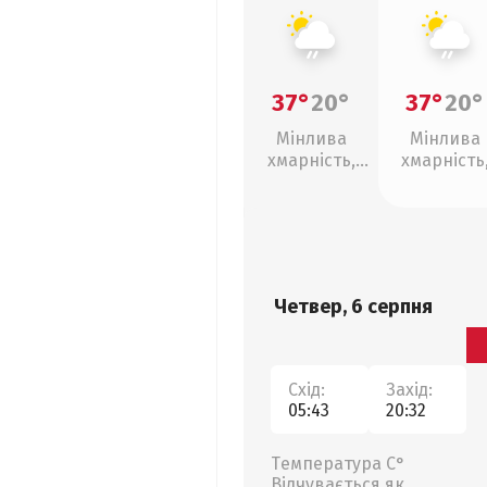
37°
20°
37°
20°
Мінлива
Мінлива
хмарність,
хмарність
слабкий дощ
слабкий д
Четвер, 6 серпня
Схід:
Захід:
05:43
20:32
Температура С°
Відчувається як