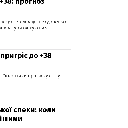
+38: прогноз
гнозують сильну спеку, яка все
мператури очікуються
 пригріє до +38
ю. Синоптики прогнозують у
кої спеки: коли
нішими