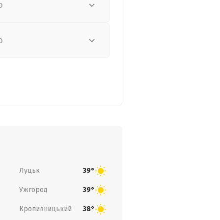
о
о
Луцьк
39°
Ужгород
39°
Кропивницький
38°