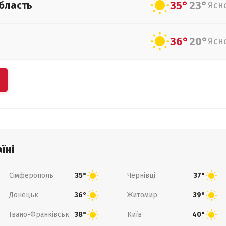
35°
23°
бласть
Ясн
36°
20°
Ясн
їні
Сімферополь
Чернівці
35°
37°
Донецьк
Житомир
36°
39°
Івано-Франківськ
Київ
38°
40°