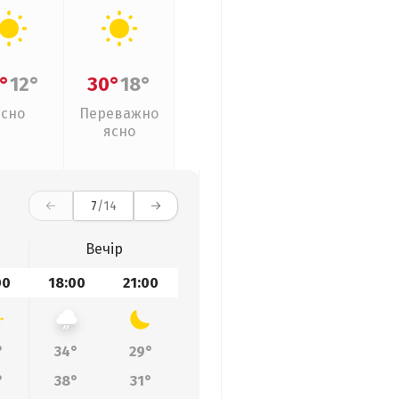
°
12°
30°
18°
Ясно
Переважно
ясно
7
/14
Вечір
00
18:00
21:00
°
34°
29°
°
38°
31°