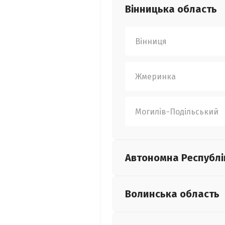
Вінницька
область
Вінниця
Жмеринка
Могилів-Подільський
Автономна Республі
Волинська
область