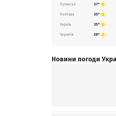
Луганськ
37°
Полтава
35°
Харків
35°
Чернігів
38°
Новини погоди Украї