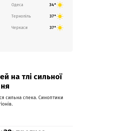
Одеса
34°
Тернопіль
37°
Черкаси
37°
й на тлі сильної
пня
ься сильна спека. Синоптики
іонів.