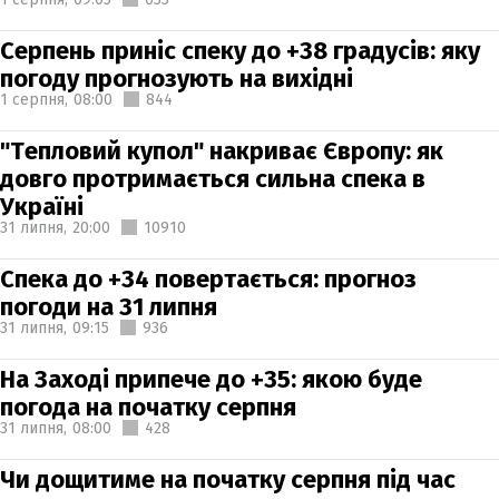
Серпень приніс спеку до +38 градусів: яку
погоду прогнозують на вихідні
1 серпня,
08:00
844
"Тепловий купол" накриває Європу: як
довго протримається сильна спека в
Україні
31 липня,
20:00
10910
Спека до +34 повертається: прогноз
погоди на 31 липня
31 липня,
09:15
936
На Заході припече до +35: якою буде
погода на початку серпня
31 липня,
08:00
428
Чи дощитиме на початку серпня під час