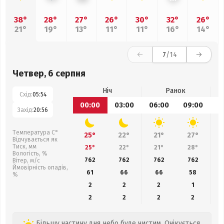
38°
28°
27°
26°
30°
32°
26°
21°
19°
13°
11°
11°
16°
14°
7
/14
Четвер, 6 серпня
Ніч
Ранок
Схід:
05:54
00:00
03:00
06:00
09:00
1
Захід:
20:56
Температура С°
25°
22°
21°
27°
Відчувається як
Тиск, мм
25°
22°
21°
28°
Вологість, %
762
762
762
762
Вітер, м/с
Ймовірність опадів,
61
66
66
58
%
2
2
2
1
2
2
2
2
Більшу частину дня небо буде чистим. Очікується