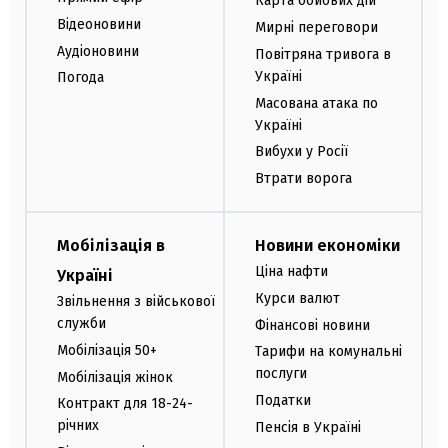
Карта бойових дій
Відеоновини
Мирні переговори
Аудіоновини
Повітряна тривога в
Україні
Погода
Масована атака по
Україні
Вибухи у Росії
Втрати ворога
Мобілізація в
Новини економіки
Ціна нафти
Україні
Курси валют
Звільнення з військової
служби
Фінансові новини
Мобілізація 50+
Тарифи на комунальні
послуги
Мобілізація жінок
Податки
Контракт для 18-24-
річних
Пенсія в Україні