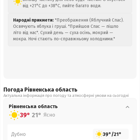
від +21°C до +38°C, пийте багато води.
Народні прикмети:
"Преображення (Яблучний Спас).
Освячують яблука і груші. "Прийшов Спас — пішло
літо від нас". Сухий день — суха осінь, мокрий —
мокра. Ночі стають по-справжньому холодними."
Погода Рівненська
область
Актуальна інформація про погоду та атмосферні умови на сьогодні
Рівненська
область
39°
21°
Ясно
Дубно
39°
/
21°