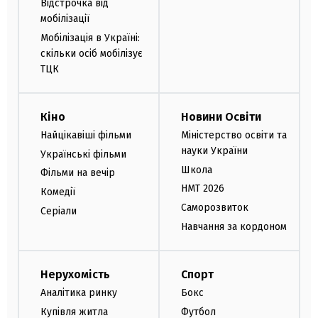
Відстрочка від
мобілізації
Мобілізація в Україні:
скільки осіб мобілізує
ТЦК
Кіно
Новини Освіти
Найцікавіші фільми
Міністерство освіти та
науки України
Українські фільми
Школа
Фільми на вечір
НМТ 2026
Комедії
Саморозвиток
Серіали
Навчання за кордоном
Нерухомість
Спорт
Аналітика ринку
Бокс
Купівля житла
Футбол