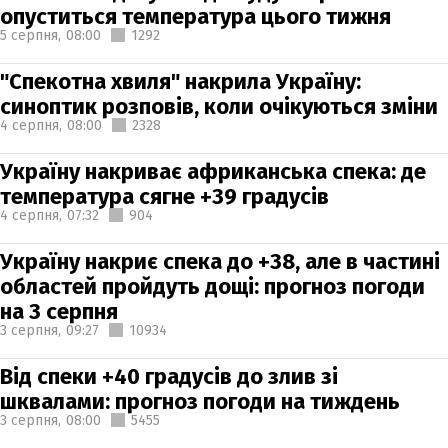
опуститься температура цього тижня
5 серпня,
08:00
1292
"Спекотна хвиля" накрила Україну:
синоптик розповів, коли очікуються зміни
4 серпня,
08:00
2328
Україну накриває африканська спека: де
температура сягне +39 градусів
4 серпня,
07:32
904
Україну накриє спека до +38, але в частині
областей пройдуть дощі: прогноз погоди
на 3 серпня
3 серпня,
09:27
10934
Від спеки +40 градусів до злив зі
шквалами: прогноз погоди на тиждень
3 серпня,
08:00
5455