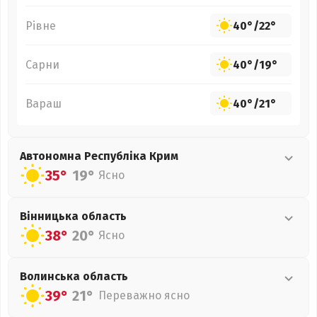
Рівне
40°
/
22°
Сарни
40°
/
19°
Вараш
40°
/
21°
Автономна Республіка Крим
35°
19°
Ясно
Вінницька
область
38°
20°
Ясно
Волинська
область
39°
21°
Переважно ясно