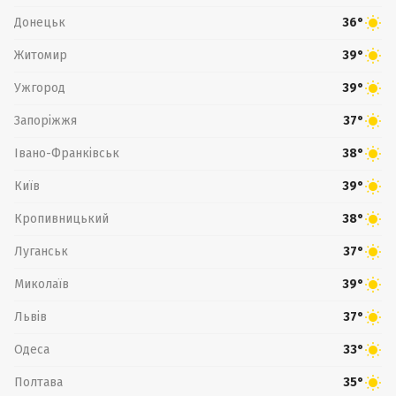
Донецьк
36°
Житомир
39°
Ужгород
39°
Запоріжжя
37°
Івано-Франківськ
38°
Київ
39°
Кропивницький
38°
Луганськ
37°
Миколаїв
39°
Львів
37°
Одеса
33°
Полтава
35°