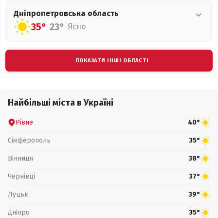
Дніпропетровська
область
35°
23°
Ясно
ПОКАЗАТИ ІНШІ ОБЛАСТІ
Найбільші міста в Україні
Рівне
40°
Сімферополь
35°
Вінниця
38°
Чернівці
37°
Луцьк
39°
Дніпро
35°