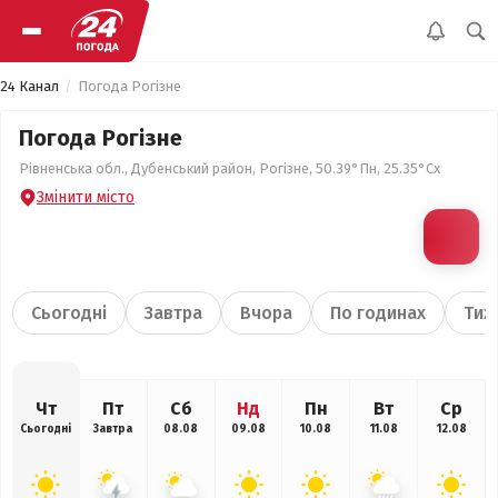
24 Канал
Погода Рогізне
Погода Рогізне
Рівненська обл., Дубенський район, Рогізне, 50.39°Пн, 25.35°Сх
Змінити місто
Сьогодні
Завтра
Вчора
По годинах
Тиж
Чт
Пт
Сб
Нд
Пн
Вт
Ср
Сьогодні
Завтра
08.08
09.08
10.08
11.08
12.08