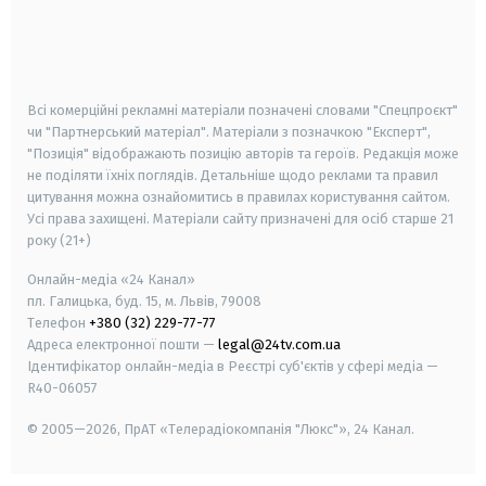
android
apple
smart tv
samsung smart tv
Всі комерційні рекламні матеріали позначені словами "Спецпроєкт"
чи "Партнерський матеріал". Матеріали з позначкою "Експерт",
"Позиція" відображають позицію авторів та героїв. Редакція може
не поділяти їхніх поглядів. Детальніше щодо реклами та правил
цитування можна ознайомитись в правилах користування сайтом.
Усі права захищені.
Матеріали сайту призначені для осіб старше
21
року (21+)
Онлайн-медіа «24 Канал»
пл. Галицька, буд. 15, м. Львів, 79008
Телефон
+380 (32) 229-77-77
Адреса електронної пошти —
legal@24tv.com.ua
Ідентифікатор онлайн-медіа в Реєстрі суб'єктів у сфері медіа —
R40-06057
© 2005—2026,
ПрАТ «Телерадіокомпанія "Люкс"», 24 Канал.