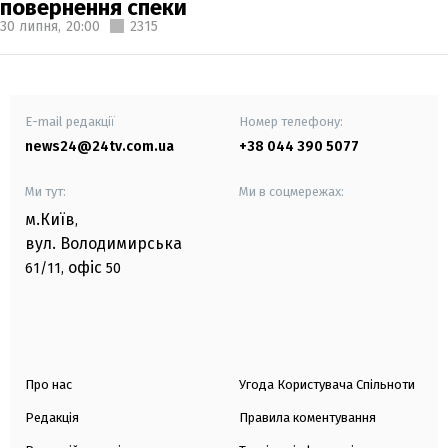
повернення спеки
30 липня,
20:00
2315
E-mail редакції
Номер телефону:
news24@24tv.com.ua
+38 044 390 5077
Ми тут:
Ми в соцмережах:
м.Київ
,
вул. Володимирська
офіс
61/11,
50
Про нас
Угода Користувача Спільноти
Редакція
Правила коментування