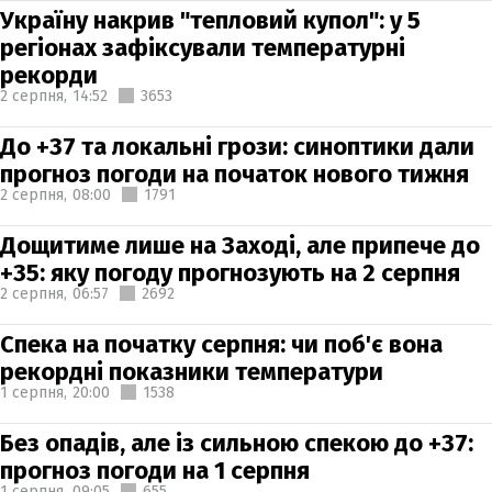
Україну накрив "тепловий купол": у 5
регіонах зафіксували температурні
рекорди
2 серпня,
14:52
3653
До +37 та локальні грози: синоптики дали
прогноз погоди на початок нового тижня
2 серпня,
08:00
1791
Дощитиме лише на Заході, але припече до
+35: яку погоду прогнозують на 2 серпня
2 серпня,
06:57
2692
Спека на початку серпня: чи поб'є вона
рекордні показники температури
1 серпня,
20:00
1538
Без опадів, але із сильною спекою до +37:
прогноз погоди на 1 серпня
1 серпня,
09:05
655