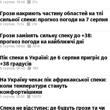
6 серпня,
16:46
314
Грози накриють частину областей на тлі
сильної спеки: прогноз погоди на 7 серпня
6 серпня,
15:54
218
Грози замінять сильну спеку до +38:
прогноз погоди на найближчі дні
6 серпня,
08:00
3016
Пік спеки в Україні: де 6 серпня пригріє до
+38 градусів
6 серпня,
06:40
789
На Україну чекає пік африканської спеки:
коли температури стануть
комфортнішими
5 серпня,
20:00
10970
Спека не відступає: де будуть грози та чи