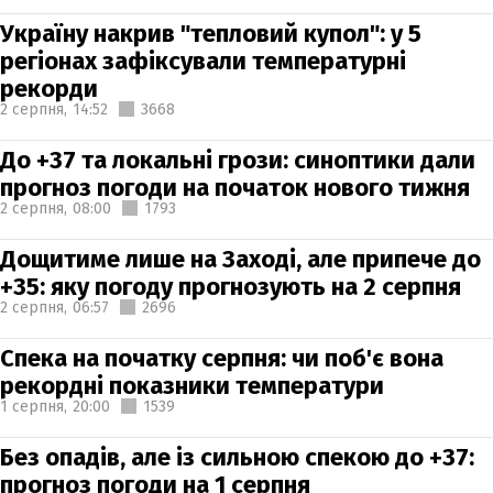
Україну накрив "тепловий купол": у 5
регіонах зафіксували температурні
рекорди
2 серпня,
14:52
3668
До +37 та локальні грози: синоптики дали
прогноз погоди на початок нового тижня
2 серпня,
08:00
1793
Дощитиме лише на Заході, але припече до
+35: яку погоду прогнозують на 2 серпня
2 серпня,
06:57
2696
Спека на початку серпня: чи поб'є вона
рекордні показники температури
1 серпня,
20:00
1539
Без опадів, але із сильною спекою до +37:
прогноз погоди на 1 серпня