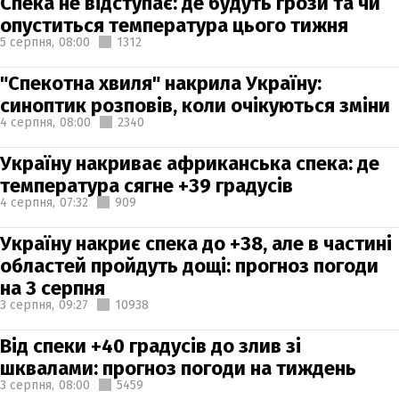
Спека не відступає: де будуть грози та чи
опуститься температура цього тижня
5 серпня,
08:00
1312
"Спекотна хвиля" накрила Україну:
синоптик розповів, коли очікуються зміни
4 серпня,
08:00
2340
Україну накриває африканська спека: де
температура сягне +39 градусів
4 серпня,
07:32
909
Україну накриє спека до +38, але в частині
областей пройдуть дощі: прогноз погоди
на 3 серпня
3 серпня,
09:27
10938
Від спеки +40 градусів до злив зі
шквалами: прогноз погоди на тиждень
3 серпня,
08:00
5459