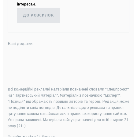
інтересам.
ДО РОЗСИЛОК
Наші додатки:
android
apple
smart tv
samsung smart tv
Всі комерційні рекламні матеріали позначені словами "Спецпроєкт"
чи "Партнерський матеріал". Матеріали з позначкою "Експерт",
"Позиція" відображають позицію авторів та героїв. Редакція може
не поділяти їхніх поглядів. Детальніше щодо реклами та правил
цитування можна ознайомитись в правилах користування сайтом.
Усі права захищені.
Матеріали сайту призначені для осіб старше
21
року (21+)
Онлайн-медіа «24 Канал»