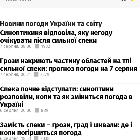
Новини погоди України та світу
Синоптикиня відповіла, яку негоду
очікувати після сильної спеки
7 серпня,
08:00
1932
Грози накриють частину областей на тлі
сильної спеки: прогноз погоди на 7 серпня
7 серпня,
06:21
2279
Спека почне відступати: синоптики
розповіли, коли та як зміниться погода в
Україні
6 серпня,
20:00
889
Замість спеки – грози, град і шквали: де і
коли погіршиться погода
6 серпня,
18:53
2038