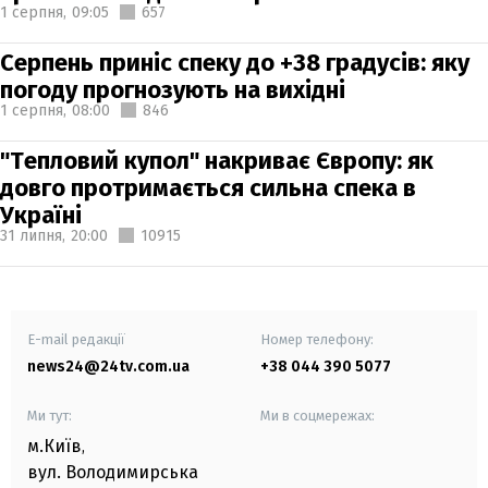
1 серпня,
09:05
657
Серпень приніс спеку до +38 градусів: яку
погоду прогнозують на вихідні
1 серпня,
08:00
846
"Тепловий купол" накриває Європу: як
довго протримається сильна спека в
Україні
31 липня,
20:00
10915
E-mail редакції
Номер телефону:
news24@24tv.com.ua
+38 044 390 5077
Ми тут:
Ми в соцмережах:
м.Київ
,
вул. Володимирська