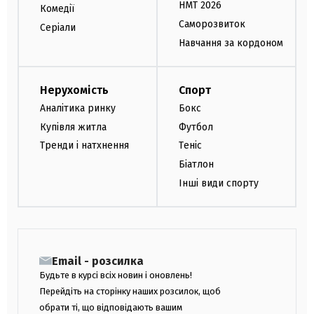
НМТ 2026
Комедії
Саморозвиток
Серіали
Навчання за кордоном
Нерухомість
Спорт
Аналітика ринку
Бокс
Купівля житла
Футбол
Тренди і натхнення
Теніс
Біатлон
Інші види спорту
Email - розсилка
Будьте в курсі всіх новин і оновлень!
Перейдіть на сторінку наших розсилок, щоб
обрати ті, що відповідають вашим