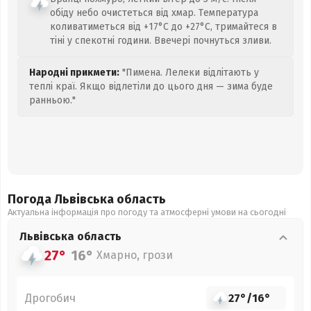
обіду небо очистеться від хмар. Температура
коливатиметься від +17°C до +27°C, тримайтеся в
тіні у спекотні години. Ввечері почнуться зливи.
Народні прикмети:
"Пимена. Лелеки відлітають у
теплі краї. Якщо відлетіли до цього дня — зима буде
ранньою."
Погода Львівська
область
Актуальна інформація про погоду та атмосферні умови на сьогодні
Львівська
область
27°
16°
Хмарно, грози
Дрогобич
27°
/
16°