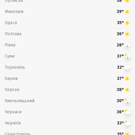
Луганськ
38°
Миколаїв
39°
Одеса
35°
Полтава
36°
Рівне
28°
Суми
37°
Тернопіль
32°
Харків
37°
Херсон
38°
Хмельницький
30°
Черкаси
36°
Чернігів
33°
Севастополь
35°