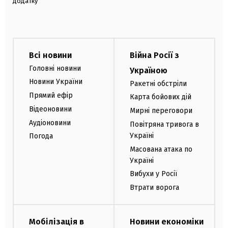
додатку
Всі новини
Війна Росії з
Головні новини
Україною
Новини України
Ракетні обстріли
Прямий ефір
Карта бойових дій
Відеоновини
Мирні переговори
Аудіоновини
Повітряна тривога в
Україні
Погода
Масована атака по
Україні
Вибухи у Росії
Втрати ворога
Мобілізація в
Новини економіки