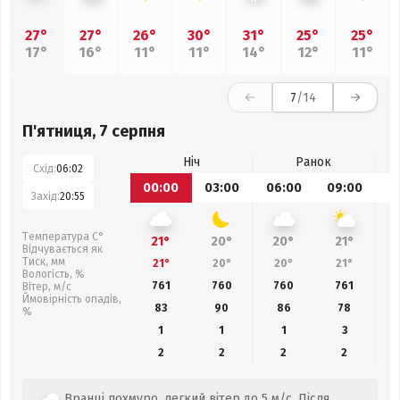
27°
27°
26°
30°
31°
25°
25°
17°
16°
11°
11°
14°
12°
11°
7
/14
П'ятниця, 7 серпня
Ніч
Ранок
Схід:
06:02
00:00
03:00
06:00
09:00
1
Захід:
20:55
Температура С°
21°
20°
20°
21°
Відчувається як
Тиск, мм
21°
20°
20°
21°
Вологість, %
761
760
760
761
Вітер, м/с
Ймовірність опадів,
83
90
86
78
%
1
1
1
3
2
2
2
2
Вранці похмуро, легкий вітер до 5 м/с. Після