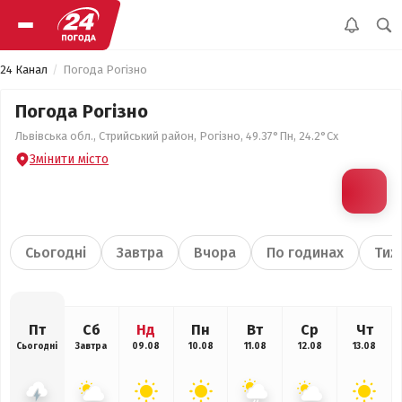
24 Канал
Погода Рогізно
Погода Рогізно
Львівська обл., Стрийський район, Рогізно, 49.37°Пн, 24.2°Сх
Змінити місто
Сьогодні
Завтра
Вчора
По годинах
Тиж
Пт
Сб
Нд
Пн
Вт
Ср
Чт
Сьогодні
Завтра
09.08
10.08
11.08
12.08
13.08