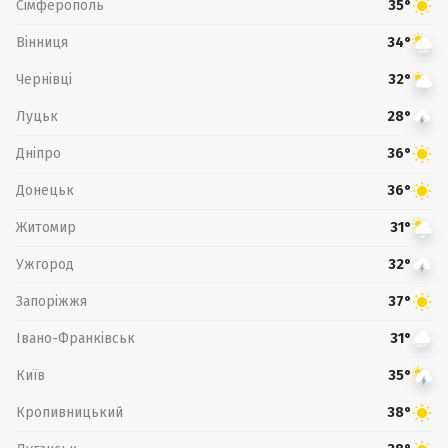
Сімферополь
35°
Вінниця
34°
Чернівці
32°
Луцьк
28°
Дніпро
36°
Донецьк
36°
Житомир
31°
Ужгород
32°
Запоріжжя
37°
Івано-Франківськ
31°
Київ
35°
Кропивницький
38°