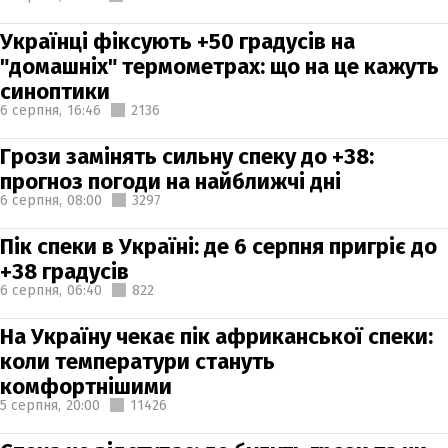
Українці фіксують +50 градусів на
"домашніх" термометрах: що на це кажуть
синоптики
6 серпня,
16:46
2136
Грози замінять сильну спеку до +38:
прогноз погоди на найближчі дні
6 серпня,
08:00
3297
Пік спеки в Україні: де 6 серпня пригріє до
+38 градусів
6 серпня,
06:40
822
На Україну чекає пік африканської спеки:
коли температури стануть
комфортнішими
5 серпня,
20:00
11426