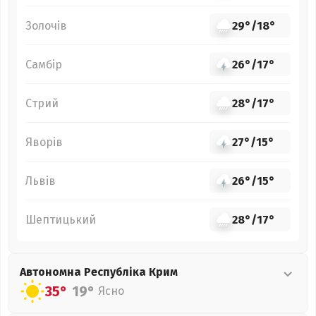
Золочів
29°
/
18°
Самбір
26°
/
17°
Стрий
28°
/
17°
Яворів
27°
/
15°
Львів
26°
/
15°
Шептицький
28°
/
17°
Автономна Республіка Крим
35°
19°
Ясно