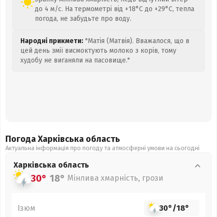
до 4 м/с. На термометрі від +18°C до +29°C, тепла
погода, не забудьте про воду.
Народні прикмети:
"Матія (Матвія). Вважалося, що в
цей день змії висмоктують молоко з корів, тому
худобу не виганяли на пасовище."
Погода Харківська
область
Актуальна інформація про погоду та атмосферні умови на сьогодні
Харківська
область
30°
18°
Мінлива хмарність, грози
Ізюм
30°
/
18°