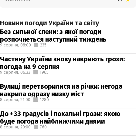
Новини погоди України та світу
Без сильної спеки: з якої погоди
розпочнеться наступний тиждень
9 серпня,
08:00
235
Частину України знову накриють грози:
погода на 9 серпня
9 серпня,
06:33
1965
Вулиці перетворилися на річки: негода
накрила одразу низку міст
8 серпня,
21:00
4280
До +33 градусів і локальні грози: якою
буде погода найближчими днями
8 серпня,
20:00
760