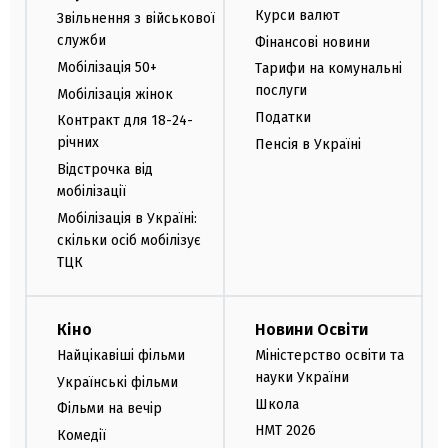
Курси валют
Звільнення з військової
служби
Фінансові новини
Мобілізація 50+
Тарифи на комунальні
послуги
Мобілізація жінок
Податки
Контракт для 18-24-
річних
Пенсія в Україні
Відстрочка від
мобілізації
Мобілізація в Україні:
скільки осіб мобілізує
ТЦК
Кіно
Новини Освіти
Найцікавіші фільми
Міністерство освіти та
науки України
Українські фільми
Школа
Фільми на вечір
НМТ 2026
Комедії