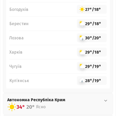
Богодухів
27°
/
18°
Берестин
29°
/
18°
Лозова
30°
/
20°
Харків
29°
/
18°
Чугуїв
29°
/
19°
Куп’янськ
28°
/
19°
Автономна Республіка Крим
34°
20°
Ясно