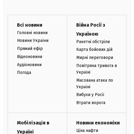
Всі новини
Війна Росії з
Головні новини
Україною
Новини України
Ракетні обстріли
Прямий ефір
Карта бойових дій
Відеоновини
Мирні переговори
Аудіоновини
Повітряна тривога в
Україні
Погода
Масована атака по
Україні
Вибухи у Росії
Втрати ворога
Мобілізація в
Новини економіки
Ціна нафти
Україні