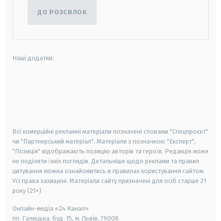
ДО РОЗСИЛОК
Наші додатки:
android
apple
smart tv
samsung smart tv
Всі комерційні рекламні матеріали позначені словами "Спецпроєкт"
чи "Партнерський матеріал". Матеріали з позначкою "Експерт",
"Позиція" відображають позицію авторів та героїв. Редакція може
не поділяти їхніх поглядів. Детальніше щодо реклами та правил
цитування можна ознайомитись в правилах користування сайтом.
Усі права захищені.
Матеріали сайту призначені для осіб старше
21
року (21+)
Онлайн-медіа «24 Канал»
пл. Галицька, буд. 15, м. Львів, 79008