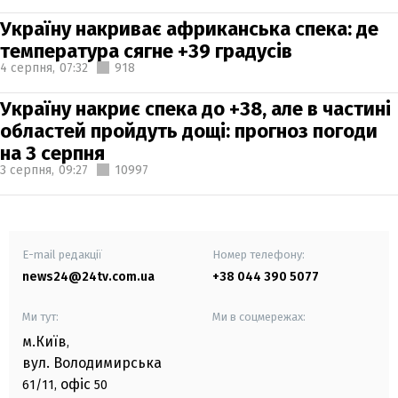
Україну накриває африканська спека: де
температура сягне +39 градусів
4 серпня,
07:32
918
Україну накриє спека до +38, але в частині
областей пройдуть дощі: прогноз погоди
на 3 серпня
3 серпня,
09:27
10997
E-mail редакції
Номер телефону:
news24@24tv.com.ua
+38 044 390 5077
Ми тут:
Ми в соцмережах:
м.Київ
,
вул. Володимирська
офіс
61/11,
50