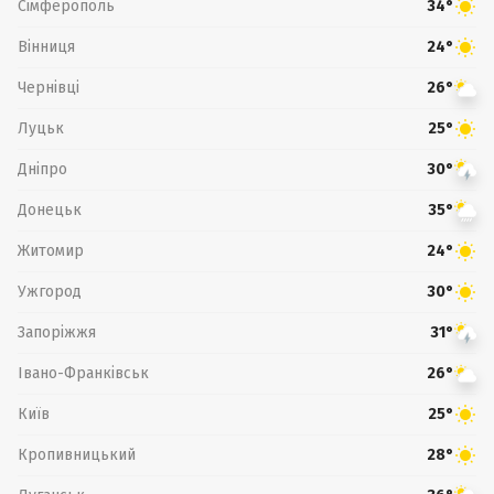
Сімферополь
34°
Вінниця
24°
Чернівці
26°
Луцьк
25°
Дніпро
30°
Донецьк
35°
Житомир
24°
Ужгород
30°
Запоріжжя
31°
Івано-Франківськ
26°
Київ
25°
Кропивницький
28°