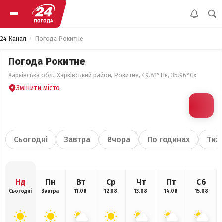
24 Канал
Погода Рокитне
Погода Рокитне
Харківська обл., Харківський район, Рокитне, 49.81°Пн, 35.96°Сх
Змінити місто
Сьогодні
Завтра
Вчора
По годинах
Тиж
Нд
Пн
Вт
Ср
Чт
Пт
Сб
Сьогодні
Завтра
11.08
12.08
13.08
14.08
15.08