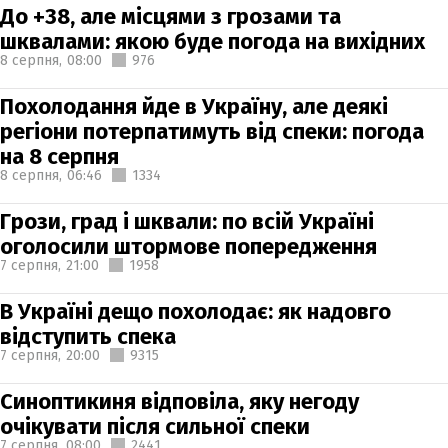
До +38, але місцями з грозами та
шквалами: якою буде погода на вихідних
8 серпня,
08:00
976
Похолодання йде в Україну, але деякі
регіони потерпатимуть від спеки: погода
на 8 серпня
8 серпня,
06:46
1334
Грози, град і шквали: по всій Україні
оголосили штормове попередження
7 серпня,
21:00
1958
В Україні дещо похолодає: як надовго
відступить спека
7 серпня,
20:00
9315
Синоптикиня відповіла, яку негоду
очікувати після сильної спеки
7 серпня,
08:00
2441