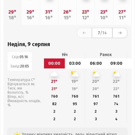
29°
29°
31°
26°
23°
23°
27°
18°
16°
16°
15°
12°
10°
11°
7
/14
Неділя, 9 серпня
Ніч
Ранок
Схід:
05:16
00:00
03:00
06:00
09:00
1
Захід:
20:05
Температура С°
21°
19°
20°
22°
Відчувається як
Тиск, мм
21°
19°
20°
22°
Вологість, %
760
760
761
761
Вітер, м/с
Ймовірність опадів,
82
95
97
74
%
2
2
2
3
2
2
3
4
Зранку мінлива хмарність, ледь відчутний вітер