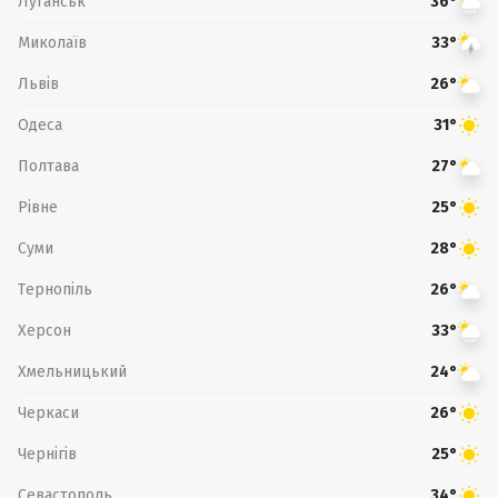
Луганськ
36°
Миколаїв
33°
Львів
26°
Одеса
31°
Полтава
27°
Рівне
25°
Суми
28°
Тернопіль
26°
Херсон
33°
Хмельницький
24°
Черкаси
26°
Чернігів
25°
Севастополь
34°