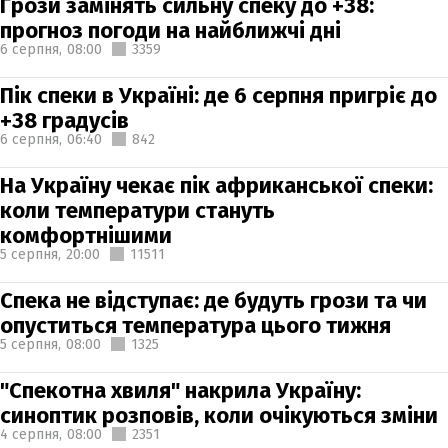
Грози замінять сильну спеку до +38:
прогноз погоди на найближчі дні
6 серпня,
08:00
3359
Пік спеки в Україні: де 6 серпня пригріє до
+38 градусів
6 серпня,
06:40
842
На Україну чекає пік африканської спеки:
коли температури стануть
комфортнішими
5 серпня,
20:00
11511
Спека не відступає: де будуть грози та чи
опуститься температура цього тижня
5 серпня,
08:00
1325
"Спекотна хвиля" накрила Україну:
синоптик розповів, коли очікуються зміни
4 серпня,
08:00
2351