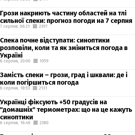
Грози накриють частину областей на тлі
сильної спеки: прогноз погоди на 7 серпня
7 серпня,
06:21
2397
Спека почне відступати: синоптики
розповіли, коли та як зміниться погода в
Україні
6 серпня,
20:00
1059
Замість спеки – грози, град і шквали: де і
коли погіршиться погода
6 серпня,
18:53
2131
Українці фіксують +50 градусів на
"домашніх" термометрах: що на це кажуть
синоптики
6 серпня,
16:46
2380