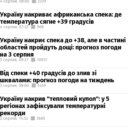
4 серпня,
08:00
2339
Україну накриває африканська спека: де
температура сягне +39 градусів
4 серпня,
07:32
908
Україну накриє спека до +38, але в частині
областей пройдуть дощі: прогноз погоди
на 3 серпня
3 серпня,
09:27
10937
Від спеки +40 градусів до злив зі
шквалами: прогноз погоди на тиждень
3 серпня,
08:00
5459
Україну накрив "тепловий купол": у 5
регіонах зафіксували температурні
рекорди
2 серпня,
14:52
3665