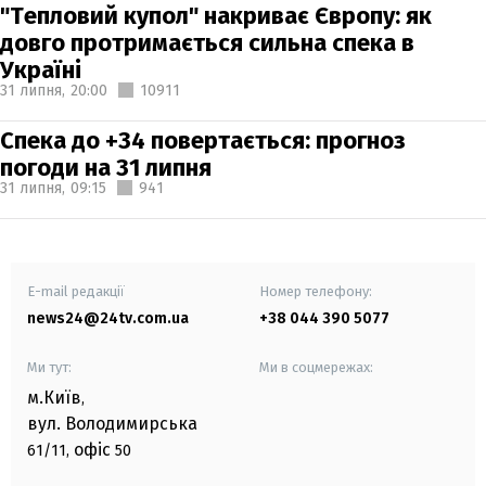
"Тепловий купол" накриває Європу: як
довго протримається сильна спека в
Україні
31 липня,
20:00
10911
Спека до +34 повертається: прогноз
погоди на 31 липня
31 липня,
09:15
941
E-mail редакції
Номер телефону:
news24@24tv.com.ua
+38 044 390 5077
Ми тут:
Ми в соцмережах:
м.Київ
,
вул. Володимирська
офіс
61/11,
50