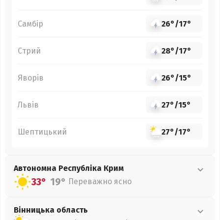
Самбір
26°
/
17°
Стрий
28°
/
17°
Яворів
26°
/
15°
Львів
27°
/
15°
Шептицький
27°
/
17°
Автономна Республіка Крим
33°
19°
Переважно ясно
Вінницька
область