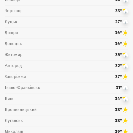
Чернівці
33°
Луцьк
27°
Дніпро
36°
Донецьк
36°
Житомир
35°
Ужгород
32°
Запоріжжя
37°
Івано-Франківськ
31°
Київ
34°
Кропивницький
38°
Луганськ
38°
Миколаїв
39°