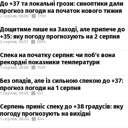
До +37 та локальні грози: синоптики дали
прогноз погоди на початок нового тижня
2 серпня,
08:00
1793
Дощитиме лише на Заході, але припече до
+35: яку погоду прогнозують на 2 серпня
2 серпня,
06:57
2694
Спека на початку серпня: чи поб'є вона
рекордні показники температури
1 серпня,
20:00
1539
Без опадів, але із сильною спекою до +37:
прогноз погоди на 1 серпня
1 серпня,
09:05
657
Серпень приніс спеку до +38 градусів: яку
погоду прогнозують на вихідні
1 серпня,
08:00
844