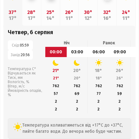
37°
28°
25°
26°
30°
32°
24°
17°
17°
14°
11°
12°
16°
11°
Четвер, 6 серпня
Ніч
Ранок
Схід:
05:59
00:00
03:00
06:00
09:00
1
Захід:
20:56
Температура С°
21°
20°
18°
26°
Відчувається як
Тиск, мм
21°
20°
18°
26°
Вологість, %
762
762
762
762
Вітер, м/с
Ймовірність опадів,
57
69
77
59
%
2
2
2
2
2
2
2
2
Температура коливатиметься від +17°C до +37°C,
пийте багато води. До вечора небо буде чистим.