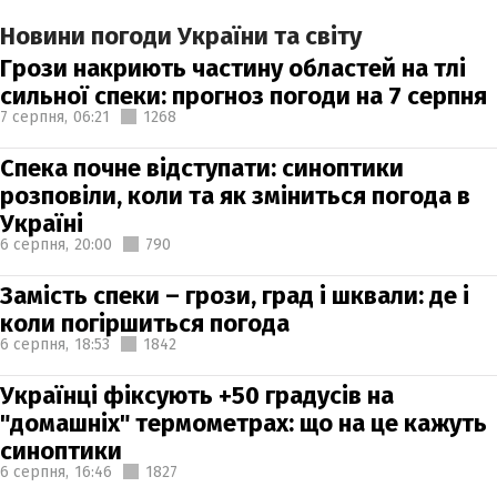
Новини погоди України та світу
Грози накриють частину областей на тлі
сильної спеки: прогноз погоди на 7 серпня
7 серпня,
06:21
1268
Спека почне відступати: синоптики
розповіли, коли та як зміниться погода в
Україні
6 серпня,
20:00
790
Замість спеки – грози, град і шквали: де і
коли погіршиться погода
6 серпня,
18:53
1842
Українці фіксують +50 градусів на
"домашніх" термометрах: що на це кажуть
синоптики
6 серпня,
16:46
1827