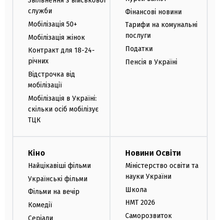
Звільнення з військової
служби
Фінансові новини
Мобілізація 50+
Тарифи на комунальні
послуги
Мобілізація жінок
Податки
Контракт для 18-24-
річних
Пенсія в Україні
Відстрочка від
мобілізації
Мобілізація в Україні:
скільки осіб мобілізує
ТЦК
Кіно
Новини Освіти
Найцікавіші фільми
Міністерство освіти та
науки України
Українські фільми
Школа
Фільми на вечір
НМТ 2026
Комедії
Саморозвиток
Серіали