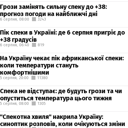
Грози замінять сильну спеку до +38:
прогноз погоди на найближчі дні
6 серпня,
08:00
3243
Пік спеки в Україні: де 6 серпня пригріє до
+38 градусів
6 серпня,
06:40
819
На Україну чекає пік африканської спеки:
коли температури стануть
комфортнішими
5 серпня,
20:00
11380
Спека не відступає: де будуть грози та чи
опуститься температура цього тижня
5 серпня,
08:00
1305
"Спекотна хвиля" накрила Україну:
синоптик розповів, коли очікуються зміни