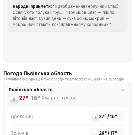
Народні прикмети:
"Преображення (Яблучний Спас).
Освячують яблука і груші. "Прийшов Спас — пішло
літо від нас". Сухий день — суха осінь, мокрий —
мокра. Ночі стають по-справжньому холодними."
Погода Львівська
область
Актуальна інформація про погоду та атмосферні умови на сьогодні
Львівська
область
27°
16°
Хмарно, грози
Дрогобич
27°
/
16°
Золочів
29°
/
17°