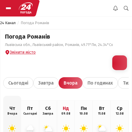
24 Канал
Погода Романів
Погода Романів
Львівська обл., Львівський район, Романів, 49.71°Пн, 24.34°Сх
Змінити місто
Сьогодні
Завтра
Вчора
По годинах
Тиж
Чт
Пт
Сб
Нд
Пн
Вт
Ср
Вчора
Сьогодні
Завтра
09.08
10.08
11.08
12.08