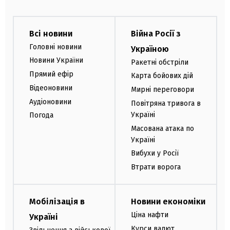
Всі новини
Війна Росії з
Головні новини
Україною
Новини України
Ракетні обстріли
Прямий ефір
Карта бойових дій
Відеоновини
Мирні переговори
Аудіоновини
Повітряна тривога в
Україні
Погода
Масована атака по
Україні
Вибухи у Росії
Втрати ворога
Мобілізація в
Новини економіки
Ціна нафти
Україні
Курси валют