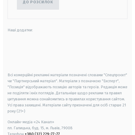
ДО РОЗСИЛОК
Наші додатки:
android
apple
smart tv
samsung smart tv
Всі комерційні рекламні матеріали позначені словами "Спецпроєкт"
чи "Партнерський матеріал". Матеріали з позначкою "Експерт",
"Позиція" відображають позицію авторів та героїв. Редакція може
не поділяти їхніх поглядів. Детальніше щодо реклами та правил
цитування можна ознайомитись в правилах користування сайтом.
Усі права захищені.
Матеріали сайту призначені для осіб старше
21
року (21+)
Онлайн-медіа «24 Канал»
пл. Галицька, буд. 15, м. Львів, 79008
Телефон
+380 (32) 229-77-77