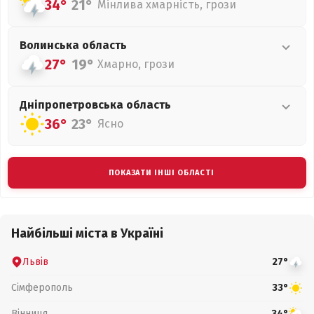
34°
21°
Мінлива хмарність, грози
Волинська
область
27°
19°
Хмарно, грози
Дніпропетровська
область
36°
23°
Ясно
ПОКАЗАТИ ІНШІ ОБЛАСТІ
Найбільші міста в Україні
Львів
27°
Сімферополь
33°
Вінниця
34°