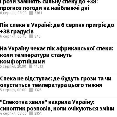
Грози замінять сильну спеку до +38:
прогноз погоди на найближчі дні
6 серпня,
08:00
3361
Пік спеки в Україні: де 6 серпня пригріє до
+38 градусів
6 серпня,
06:40
843
На Україну чекає пік африканської спеки:
коли температури стануть
комфортнішими
5 серпня,
20:00
11513
Спека не відступає: де будуть грози та чи
опуститься температура цього тижня
5 серпня,
08:00
1325
"Спекотна хвиля" накрила Україну:
синоптик розповів, коли очікуються зміни
4 серпня,
08:00
2351