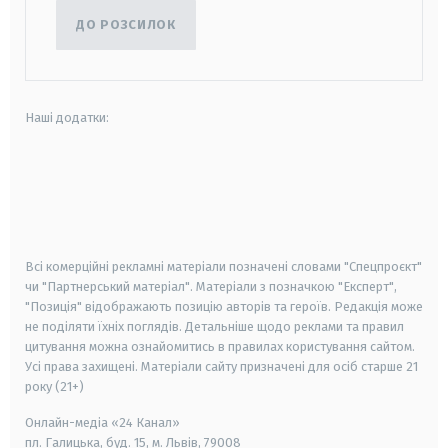
ДО РОЗСИЛОК
Наші додатки:
android
apple
smart tv
samsung smart tv
Всі комерційні рекламні матеріали позначені словами "Спецпроєкт"
чи "Партнерський матеріал". Матеріали з позначкою "Експерт",
"Позиція" відображають позицію авторів та героїв. Редакція може
не поділяти їхніх поглядів. Детальніше щодо реклами та правил
цитування можна ознайомитись в правилах користування сайтом.
Усі права захищені.
Матеріали сайту призначені для осіб старше
21
року (21+)
Онлайн-медіа «24 Канал»
пл. Галицька, буд. 15, м. Львів, 79008