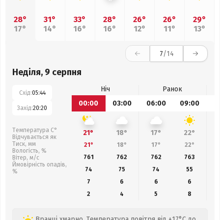
28°
31°
33°
28°
26°
26°
29°
17°
14°
16°
16°
12°
11°
13°
7
/14
Неділя, 9 серпня
Ніч
Ранок
Схід:
05:44
00:00
03:00
06:00
09:00
1
Захід:
20:20
Температура С°
21°
18°
17°
22°
Відчувається як
Тиск, мм
21°
18°
17°
22°
Вологість, %
761
762
762
763
Вітер, м/с
Ймовірність опадів,
74
75
74
55
%
7
6
6
6
2
4
5
8
Вранці хмарно. Температура повітря від +17°C до