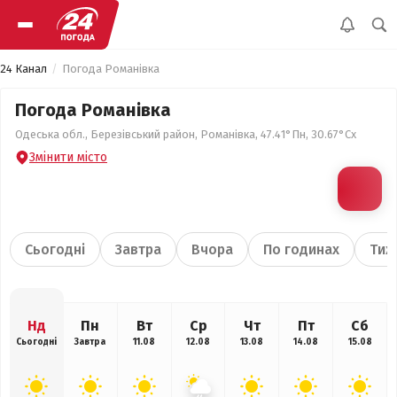
24 Канал
Погода Романівка
Погода Романівка
Одеська обл., Березівський район, Романівка, 47.41°Пн, 30.67°Сх
Змінити місто
Сьогодні
Завтра
Вчора
По годинах
Тиж
Нд
Пн
Вт
Ср
Чт
Пт
Сб
Сьогодні
Завтра
11.08
12.08
13.08
14.08
15.08