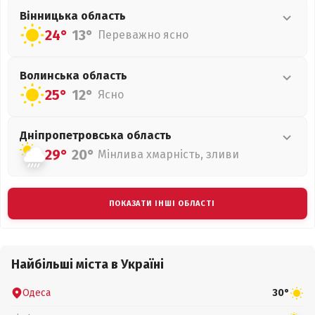
Вінницька
область
24°
13°
Переважно ясно
Волинська
область
25°
12°
Ясно
Дніпропетровська
область
29°
20°
Мінлива хмарність, зливи
ПОКАЗАТИ ІНШІ ОБЛАСТІ
Найбільші міста в Україні
Одеса
30°