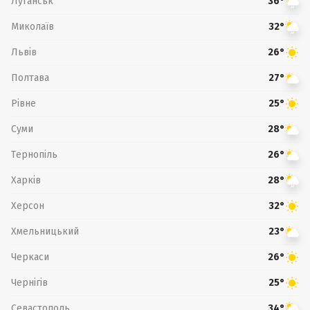
Луганськ
36°
Миколаїв
32°
Львів
26°
Полтава
27°
Рівне
25°
Суми
28°
Тернопіль
26°
Харків
28°
Херсон
32°
Хмельницький
23°
Черкаси
26°
Чернігів
25°
Севастополь
34°