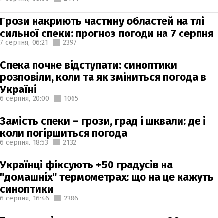
Грози накриють частину областей на тлі
сильної спеки: прогноз погоди на 7 серпня
7 серпня,
06:21
2397
Спека почне відступати: синоптики
розповіли, коли та як зміниться погода в
Україні
6 серпня,
20:00
1065
Замість спеки – грози, град і шквали: де і
коли погіршиться погода
6 серпня,
18:53
2132
Українці фіксують +50 градусів на
"домашніх" термометрах: що на це кажуть
синоптики
6 серпня,
16:46
2386