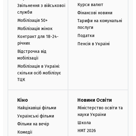
Курси валют
Звільнення з військової
служби
Фінансові новини
Мобілізація 50+
Тарифи на комунальні
послуги
Мобілізація жінок
Податки
Контракт для 18-24-
річних
Пенсія в Україні
Відстрочка від
мобілізації
Мобілізація в Україні:
скільки осіб мобілізує
ТЦК
Кіно
Новини Освіти
Найцікавіші фільми
Міністерство освіти та
науки України
Українські фільми
Школа
Фільми на вечір
НМТ 2026
Комедії