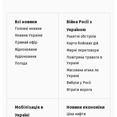
Всі новини
Війна Росії з
Головні новини
Україною
Новини України
Ракетні обстріли
Прямий ефір
Карта бойових дій
Відеоновини
Мирні переговори
Аудіоновини
Повітряна тривога в
Україні
Погода
Масована атака по
Україні
Вибухи у Росії
Втрати ворога
Мобілізація в
Новини економіки
Ціна нафти
Україні