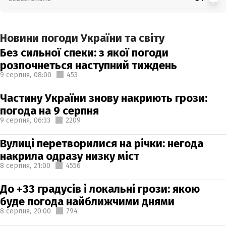
Новини погоди України та світу
Без сильної спеки: з якої погоди
розпочнеться наступний тиждень
9 серпня,
08:00
453
Частину України знову накриють грози:
погода на 9 серпня
9 серпня,
06:33
2209
Вулиці перетворилися на річки: негода
накрила одразу низку міст
8 серпня,
21:00
4556
До +33 градусів і локальні грози: якою
буде погода найближчими днями
8 серпня,
20:00
794