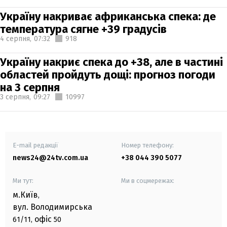
Україну накриває африканська спека: де
температура сягне +39 градусів
4 серпня,
07:32
918
Україну накриє спека до +38, але в частині
областей пройдуть дощі: прогноз погоди
на 3 серпня
3 серпня,
09:27
10997
E-mail редакції
Номер телефону:
news24@24tv.com.ua
+38 044 390 5077
Ми тут:
Ми в соцмережах:
м.Київ
,
вул. Володимирська
офіс
61/11,
50