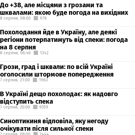
До +38, але місцями з грозами та
шквалами: якою буде погода на вихідних
8 серпня,
08:00
978
Похолодання йде в Україну, але деякі
регіони потерпатимуть від спеки: погода
на 8 серпня
8 серпня,
06:46
1342
Грози, град і шквали: по всій Україні
оголосили штормове попередження
7 серпня,
21:00
1963
В Україні дещо похолодає: як надовго
відступить спека
7 серпня,
20:00
9359
Синоптикиня відповіла, яку негоду
очікувати після сильної спеки
7 серпня,
08:00
2444