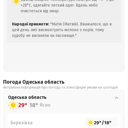
+28°C, одягайте легкий одяг. Вдень небо
очистеться від хмар.
Народні прикмети:
"Матія (Матвія). Вважалося, що в
цей день змії висмоктують молоко з корів, тому
худобу не виганяли на пасовище."
Погода Одеська
область
Актуальна інформація про погоду та атмосферні умови на сьогодні
Одеська
область
29°
18°
Ясно
Березівка
29°
/
18°