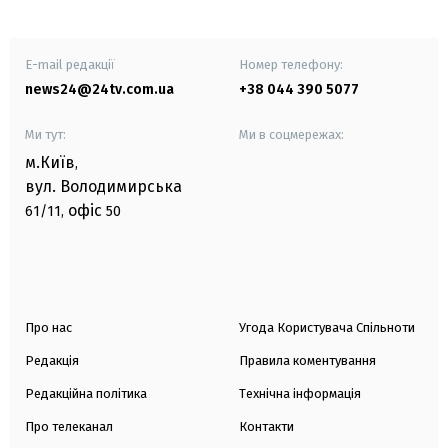
E-mail редакції
Номер телефону:
news24@24tv.com.ua
+38 044 390 5077
Ми тут:
Ми в соцмережах:
м.Київ
,
вул. Володимирська
офіс
61/11,
50
Про нас
Угода Користувача Спільноти
Редакція
Правила коментування
Редакційна політика
Технічна інформація
Про телеканал
Контакти