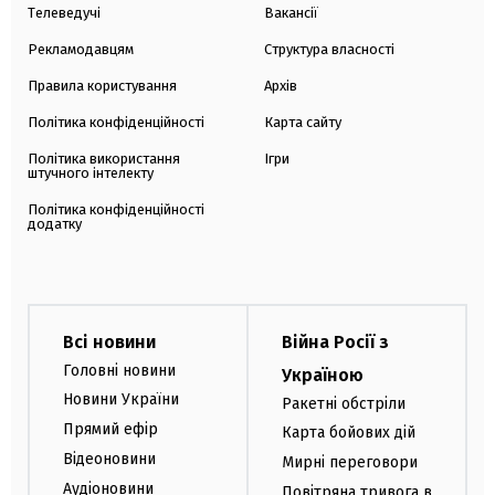
Телеведучі
Вакансії
Рекламодавцям
Структура власності
Правила користування
Архів
Політика конфіденційності
Карта сайту
Політика використання
Ігри
штучного інтелекту
Політика конфіденційності
додатку
Всі новини
Війна Росії з
Головні новини
Україною
Новини України
Ракетні обстріли
Прямий ефір
Карта бойових дій
Відеоновини
Мирні переговори
Аудіоновини
Повітряна тривога в