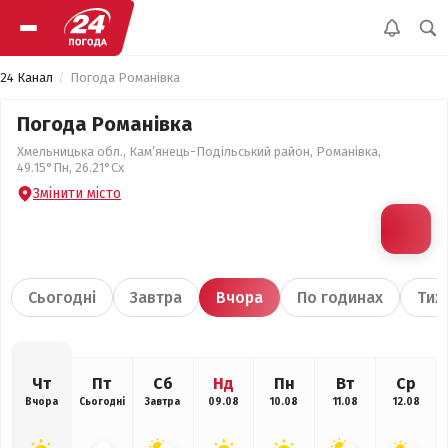
24 Канал
Погода Романівка
Погода Романівка
Хмельницька обл., Кам’янець-Подільський район, Романівка,
49.15°Пн, 26.21°Сх
Змінити місто
Сьогодні
Завтра
Вчора
По годинах
Тиж
Чт
Пт
Сб
Нд
Пн
Вт
Ср
Вчора
Сьогодні
Завтра
09.08
10.08
11.08
12.08