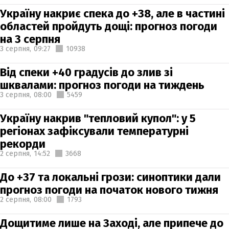
Україну накриє спека до +38, але в частині
областей пройдуть дощі: прогноз погоди
на 3 серпня
3 серпня,
09:27
10938
Від спеки +40 градусів до злив зі
шквалами: прогноз погоди на тиждень
3 серпня,
08:00
5459
Україну накрив "тепловий купол": у 5
регіонах зафіксували температурні
рекорди
2 серпня,
14:52
3668
До +37 та локальні грози: синоптики дали
прогноз погоди на початок нового тижня
2 серпня,
08:00
1793
Дощитиме лише на Заході, але припече до