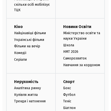
скільки осіб мобілізує
ТЦК
Кіно
Новини Освіти
Найцікавіші фільми
Міністерство освіти та
науки України
Українські фільми
Школа
Фільми на вечір
НМТ 2026
Комедії
Саморозвиток
Серіали
Навчання за кордоном
Нерухомість
Спорт
Аналітика ринку
Бокс
Купівля житла
Футбол
Тренди і натхнення
Теніс
Біатлон