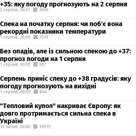
+35: яку погоду прогнозують на 2 серпня
2 серпня,
06:57
2696
Спека на початку серпня: чи поб'є вона
рекордні показники температури
1 серпня,
20:00
1539
Без опадів, але із сильною спекою до +37:
прогноз погоди на 1 серпня
1 серпня,
09:05
657
Серпень приніс спеку до +38 градусів: яку
погоду прогнозують на вихідні
1 серпня,
08:00
846
"Тепловий купол" накриває Європу: як
довго протримається сильна спека в
Україні
31 липня,
20:00
10915