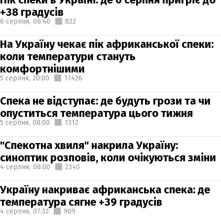
+38 градусів
6 серпня,
06:40
822
На Україну чекає пік африканської спеки:
коли температури стануть
комфортнішими
5 серпня,
20:00
11426
Спека не відступає: де будуть грози та чи
опуститься температура цього тижня
5 серпня,
08:00
1312
"Спекотна хвиля" накрила Україну:
синоптик розповів, коли очікуються зміни
4 серпня,
08:00
2340
Україну накриває африканська спека: де
температура сягне +39 градусів
4 серпня,
07:32
909