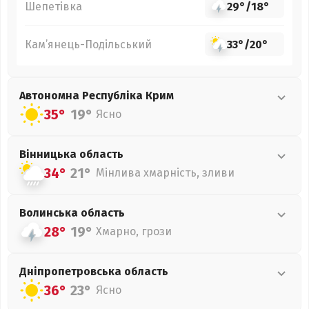
Шепетівка
29°
/
18°
Кам’янець-Подільський
33°
/
20°
Автономна Республіка Крим
35°
19°
Ясно
Вінницька
область
34°
21°
Мінлива хмарність, зливи
Волинська
область
28°
19°
Хмарно, грози
Дніпропетровська
область
36°
23°
Ясно