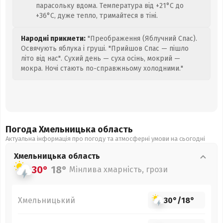
парасольку вдома. Температура від +21°C до
+36°C, дуже тепло, тримайтеся в тіні.
Народні прикмети:
"Преображення (Яблучний Спас).
Освячують яблука і груші. "Прийшов Спас — пішло
літо від нас". Сухий день — суха осінь, мокрий —
мокра. Ночі стають по-справжньому холодними."
Погода Хмельницька
область
Актуальна інформація про погоду та атмосферні умови на сьогодні
Хмельницька
область
30°
18°
Мінлива хмарність, грози
Хмельницький
30°
/
18°