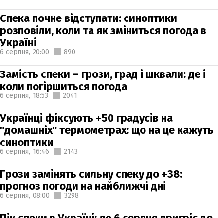
Спека почне відступати: синоптики
розповіли, коли та як зміниться погода в
Україні
6 серпня,
20:00
890
Замість спеки – грози, град і шквали: де і
коли погіршиться погода
6 серпня,
18:53
2041
Українці фіксують +50 градусів на
"домашніх" термометрах: що на це кажуть
синоптики
6 серпня,
16:46
2143
Грози замінять сильну спеку до +38:
прогноз погоди на найближчі дні
6 серпня,
08:00
3298
Пік спеки в Україні: де 6 серпня пригріє до