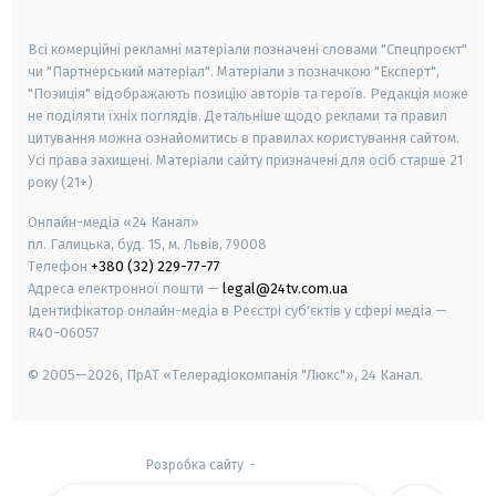
smart tv
samsung smart tv
Всі комерційні рекламні матеріали позначені словами "Спецпроєкт"
чи "Партнерський матеріал". Матеріали з позначкою "Експерт",
"Позиція" відображають позицію авторів та героїв. Редакція може
не поділяти їхніх поглядів. Детальніше щодо реклами та правил
цитування можна ознайомитись в правилах користування сайтом.
Усі права захищені.
Матеріали сайту призначені для осіб старше
21
року (21+)
Онлайн-медіа «24 Канал»
пл. Галицька, буд. 15, м. Львів, 79008
Телефон
+380 (32) 229-77-77
Адреса електронної пошти —
legal@24tv.com.ua
Ідентифікатор онлайн-медіа в Реєстрі суб'єктів у сфері медіа —
R40-06057
© 2005—2026,
ПрАТ «Телерадіокомпанія "Люкс"», 24 Канал.
Розробка сайту
-