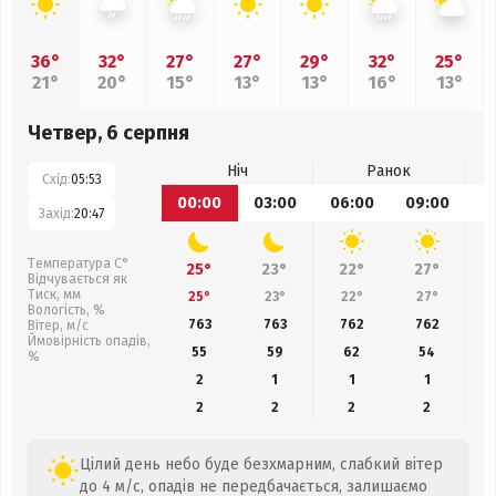
36°
32°
27°
27°
29°
32°
25°
21°
20°
15°
13°
13°
16°
13°
Четвер, 6 серпня
Ніч
Ранок
Схід:
05:53
00:00
03:00
06:00
09:00
1
Захід:
20:47
Температура С°
25°
23°
22°
27°
Відчувається як
Тиск, мм
25°
23°
22°
27°
Вологість, %
763
763
762
762
Вітер, м/с
Ймовірність опадів,
55
59
62
54
%
2
1
1
1
2
2
2
2
Цілий день небо буде безхмарним, слабкий вітер
до 4 м/с, опадів не передбачається, залишаємо