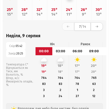
25°
28°
32°
25°
24°
26°
30°
15°
12°
14°
14°
11°
9°
13°
7
/14
Неділя, 9 серпня
Ніч
Ранок
Схід:
05:42
00:00
03:00
06:00
09:00
1
Захід:
20:25
Температура С°
19°
18°
17°
20°
Відчувається як
Тиск, мм
19°
18°
17°
20°
Вологість, %
764
764
764
765
Вітер, м/с
Ймовірність опадів,
83
83
78
63
%
3
2
1
2
3
24
27
12
Впродовж дня небо буде чистим, без опадів.