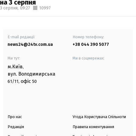
на 3 серпня
3 серпня,
09:27
10997
E-mail редакції
Номер телефону:
news24@24tv.com.ua
+38 044 390 5077
Ми тут:
Ми в соцмережах:
м.Київ
,
вул. Володимирська
офіс
61/11,
50
Про нас
Угода Користувача Спільноти
Редакція
Правила коментування