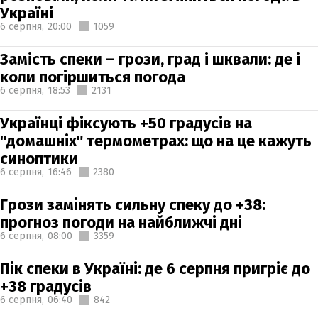
Україні
6 серпня,
20:00
1059
Замість спеки – грози, град і шквали: де і
коли погіршиться погода
6 серпня,
18:53
2131
Українці фіксують +50 градусів на
"домашніх" термометрах: що на це кажуть
синоптики
6 серпня,
16:46
2380
Грози замінять сильну спеку до +38:
прогноз погоди на найближчі дні
6 серпня,
08:00
3359
Пік спеки в Україні: де 6 серпня пригріє до
+38 градусів
6 серпня,
06:40
842