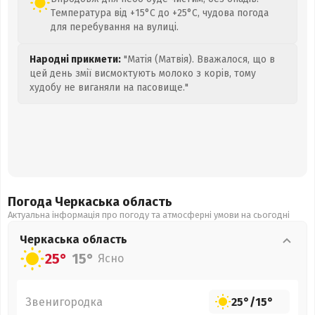
Температура від +15°C до +25°C, чудова погода
для перебування на вулиці.
Народні прикмети:
"Матія (Матвія). Вважалося, що в
цей день змії висмоктують молоко з корів, тому
худобу не виганяли на пасовище."
Погода Черкаська
область
Актуальна інформація про погоду та атмосферні умови на сьогодні
Черкаська
область
25°
15°
Ясно
Звенигородка
25°
/
15°