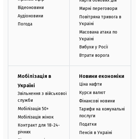
Карта бойових дій
Відеоновини
Мирні переговори
Аудіоновини
Повітряна тривога в
Україні
Погода
Масована атака по
Україні
Вибухи у Росії
Втрати ворога
Мобілізація в
Новини економіки
Ціна нафти
Україні
Курси валют
Звільнення з військової
служби
Фінансові новини
Мобілізація 50+
Тарифи на комунальні
послуги
Мобілізація жінок
Податки
Контракт для 18-24-
річних
Пенсія в Україні