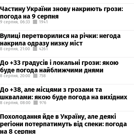
Частину України знову накриють грози:
погода на 9 серпня
9 серпня,
06:33
1941
Вулиці перетворилися на річки: негода
накрила одразу низку міст
8 серпня,
21:00
4261
До +33 градусів і локальні грози: якою
буде погода найближчими днями
8 серпня,
20:00
758
До +38, але місцями з грозами та
шквалами: якою буде погода на вихідних
8 серпня,
08:00
976
Похолодання йде в Україну, але деякі
регіони потерпатимуть від спеки: погода
на 8 серпня