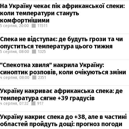
На Україну чекає пік африканської спеки:
коли температури стануть
комфортнішими
5 серпня,
20:00
11511
Спека не відступає: де будуть грози та чи
опуститься температура цього тижня
5 серпня,
08:00
1325
"Спекотна хвиля" накрила Україну:
синоптик розповів, коли очікуються зміни
4 серпня,
08:00
2351
Україну накриває африканська спека: де
температура сягне +39 градусів
4 серпня,
07:32
917
Україну накриє спека до +38, але в частині
областей пройдуть дощі: прогноз погоди