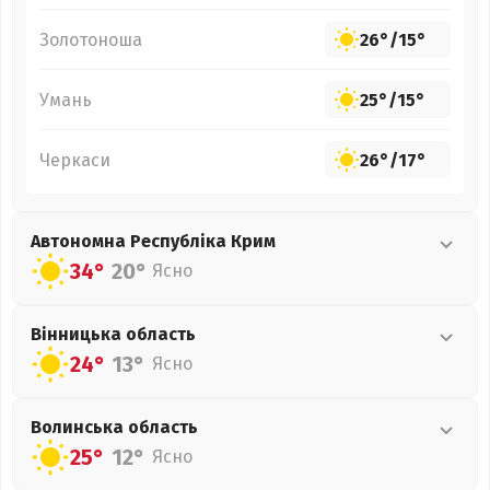
Золотоноша
26°
/
15°
Умань
25°
/
15°
Черкаси
26°
/
17°
Автономна Республіка Крим
34°
20°
Ясно
Вінницька
область
24°
13°
Ясно
Волинська
область
25°
12°
Ясно