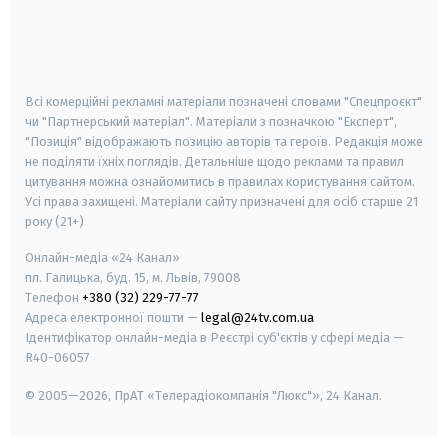
android
apple
smart tv
samsung smart tv
Всі комерційні рекламні матеріали позначені словами "Спецпроєкт"
чи "Партнерський матеріал". Матеріали з позначкою "Експерт",
"Позиція" відображають позицію авторів та героїв. Редакція може
не поділяти їхніх поглядів. Детальніше щодо реклами та правил
цитування можна ознайомитись в правилах користування сайтом.
Усі права захищені.
Матеріали сайту призначені для осіб старше
21
року (21+)
Онлайн-медіа «24 Канал»
пл. Галицька, буд. 15, м. Львів, 79008
Телефон
+380 (32) 229-77-77
Адреса електронної пошти —
legal@24tv.com.ua
Ідентифікатор онлайн-медіа в Реєстрі суб'єктів у сфері медіа —
R40-06057
© 2005—2026,
ПрАТ «Телерадіокомпанія "Люкс"», 24 Канал.