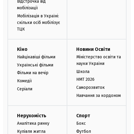
Відстрочка від
мобілізації
Мобілізація в Україні:
скільки осіб мобілізує
ТЦК
Кіно
Новини Освіти
Найцікавіші фільми
Міністерство освіти та
науки України
Українські фільми
Школа
Фільми на вечір
НМТ 2026
Комедії
Саморозвиток
Серіали
Навчання за кордоном
Нерухомість
Спорт
Аналітика ринку
Бокс
Купівля житла
Футбол