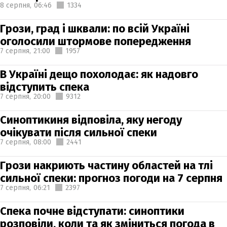
8 серпня,
06:46
1334
Грози, град і шквали: по всій Україні
оголосили штормове попередження
7 серпня,
21:00
1957
В Україні дещо похолодає: як надовго
відступить спека
7 серпня,
20:00
9312
Синоптикиня відповіла, яку негоду
очікувати після сильної спеки
7 серпня,
08:00
2441
Грози накриють частину областей на тлі
сильної спеки: прогноз погоди на 7 серпня
7 серпня,
06:21
2397
Спека почне відступати: синоптики
розповіли, коли та як зміниться погода в