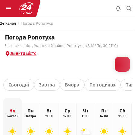
24 Канал
Погода Ропотуха
Погода Ропотуха
Черкаська обл., Уманський район, Ропотуха, 48.61°Пн, 30.21°Сх
Змінити місто
Сьогодні
Завтра
Вчора
По годинах
Тиж
Нд
Пн
Вт
Ср
Чт
Пт
Сб
Сьогодні
Завтра
11.08
12.08
13.08
14.08
15.08