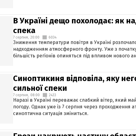
В Україні дещо похолодає: як н
спека
7 серпня,
20:00
6034
Зниження температури повітря в Україні розпочалос
надходженням атмосферного фронту. Уже з початку
більшість регіонів опиняться під впливом нового а
Синоптикиня відповіла, яку нег
сильної спеки
7 серпня,
08:00
2433
Наразі в Україні переважає слабкий вітер, який м
погоду. Однак уже із 7 серпня через проходження 
синоптична ситуація зміниться.