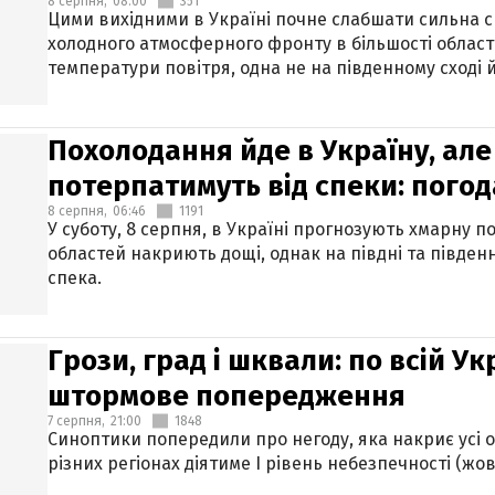
8 серпня,
08:00
351
Цими вихідними в Україні почне слабшати сильна 
холодного атмосферного фронту в більшості област
температури повітря, одна не на південному сході й
Похолодання йде в Україну, але
потерпатимуть від спеки: погод
8 серпня,
06:46
1191
У суботу, 8 серпня, в Україні прогнозують хмарну п
областей накриють дощі, однак на півдні та півден
спека.
Грози, град і шквали: по всій У
штормове попередження
7 серпня,
21:00
1848
Синоптики попередили про негоду, яка накриє усі об
різних регіонах діятиме І рівень небезпечності (жов