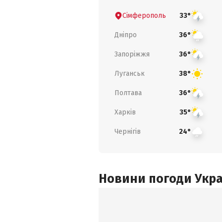
Сімферополь
33°
Дніпро
36°
Запоріжжя
36°
Луганськ
38°
Полтава
36°
Харків
35°
Чернігів
24°
Новини погоди Украї