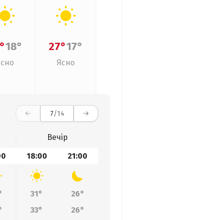
°
18°
27°
17°
Ясно
Ясно
7
/14
Вечір
00
18:00
21:00
°
31°
26°
°
33°
26°