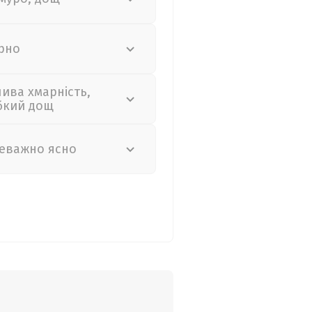
рно
лива хмарність,
бкий дощ
еважно ясно