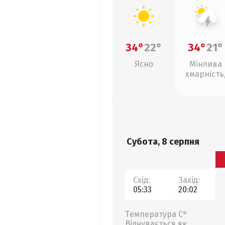
34°
22°
34°
21°
Ясно
Мінлива
хмарність
грози
Субота, 8 серпня
Схід:
Захід:
05:33
20:02
Температура С°
Відчувається як