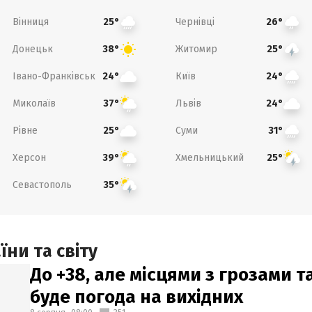
Вінниця
Чернівці
25°
26°
Донецьк
Житомир
38°
25°
Івано-Франківськ
Київ
24°
24°
Миколаїв
Львів
37°
24°
Рівне
Суми
25°
31°
Херсон
Хмельницький
39°
25°
Севастополь
35°
ни та світу
До +38, але місцями з грозами 
буде погода на вихідних