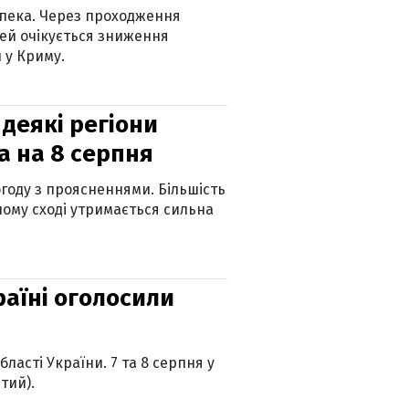
спека. Через проходження
ей очікується зниження
 у Криму.
 деякі регіони
а на 8 серпня
огоду з проясненнями. Більшість
ному сході утримається сильна
країні оголосили
ласті України. 7 та 8 серпня у
тий).