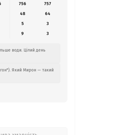
6
756
757
48
64
5
3
9
3
більше води. Цілий день
гон"). Який Мирон — такий