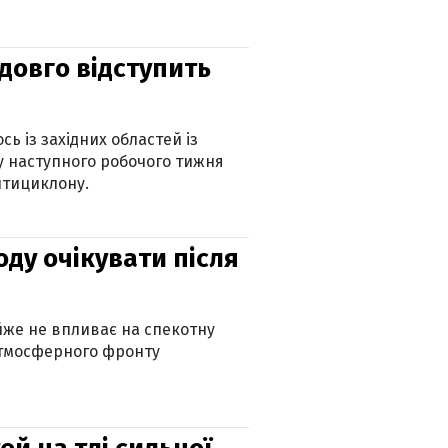
адовго відступить
ь із західних областей із
 наступного робочого тижня
нтициклону.
оду очікувати після
айже не впливає на спекотну
атмосферного фронту