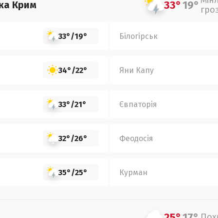
Мін
33°
19°
ка Крим
гро
33°
/
19°
Білогірськ
34°
/
22°
Яни Капу
33°
/
21°
Євпаторія
32°
/
26°
Феодосія
35°
/
25°
Курман
25°
17°
Пох