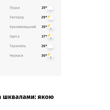
Луцьк
25°
Ужгород
29°
Кропивницький
35°
Одеса
37°
Тернопіль
26°
Черкаси
30°
та шквалами: якою