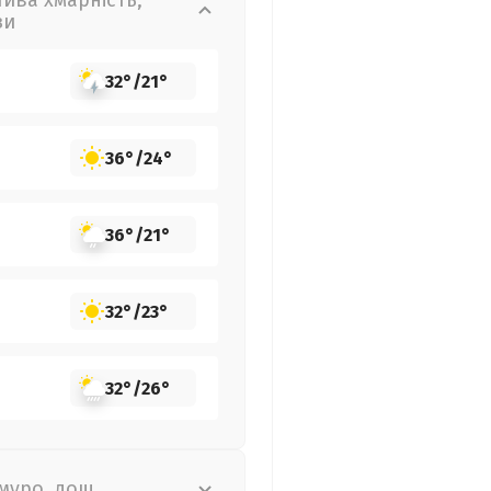
лива хмарність,
зи
32°
/
21°
36°
/
24°
36°
/
21°
32°
/
23°
32°
/
26°
муро, дощ