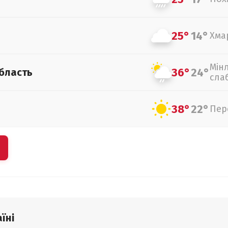
25°
14°
Хма
Мін
36°
24°
бласть
сла
38°
22°
Пер
їні