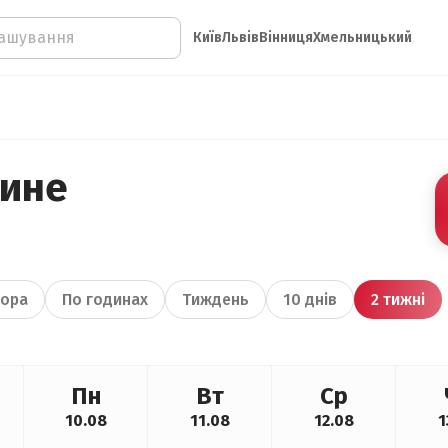
Київ
Львів
Вінниця
Хмельницький
щине
ора
По годинах
Тиждень
10 днів
2 тижні
Пн
Вт
Ср
10.08
11.08
12.08
1