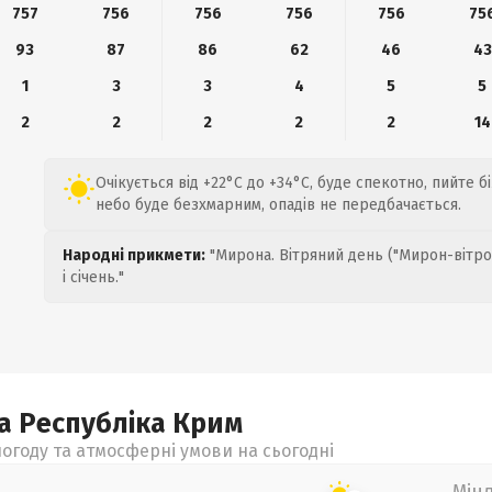
757
756
756
756
756
75
93
87
86
62
46
43
1
3
3
4
5
5
2
2
2
2
2
14
Очікується від +22°C до +34°C, буде спекотно, пийте 
небо буде безхмарним, опадів не передбачається.
Народні прикмети:
"Мирона. Вітряний день ("Мирон-вітро
і січень."
а Республіка Крим
огоду та атмосферні умови на сьогодні