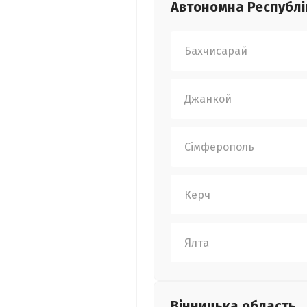
Автономна Республі
Бахчисарай
Джанкой
Сімферополь
Керч
Ялта
Вінницька
область