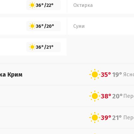
36°
/
22°
Охтирка
36°
/
20°
Суми
36°
/
21°
35°
19°
ка Крим
Ясн
38°
20°
Пер
39°
21°
Пер