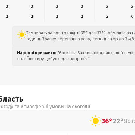
2
2
2
2
2
2
2
2
2
2
2
6
Температура повітря від +19°C до +33°C, обмежте акт
години. Зранку переважно ясно, легкий вітер до 3 м/с
Народні прикмети:
"Євсигнія. Заклинали жнива, щоб нечис
полі. Їли сиру цибулю для здоров'я."
бласть
огоду та атмосферні умови на сьогодні
36°
22°
Ясн