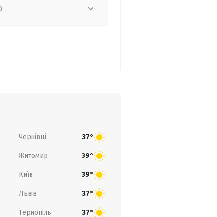
о
Чернівці
37°
Житомир
39°
Київ
39°
Львів
37°
Тернопіль
37°