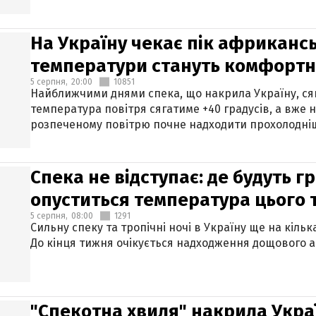
На Україну чекає пік африкансь
температури стануть комфорт
5 серпня,
20:00
10851
Найближчими днями спека, що накрила Україну, сяг
температура повітря сягатиме +40 градусів, а вже 
розпеченому повітрю почне надходити прохолодніш
Спека не відступає: де будуть г
опуститься температура цього
5 серпня,
08:00
1291
Сильну спеку та тропічні ночі в Україну ще на кіль
До кінця тижня очікується надходження дощового 
"Спекотна хвиля" накрила Укра