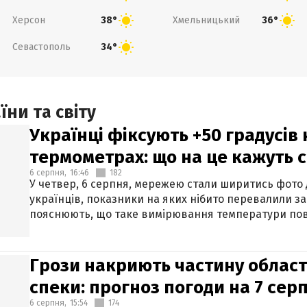
Херсон
Хмельницький
38°
36°
Севастополь
34°
ни та світу
Українці фіксують +50 градусів
термометрах: що на це кажуть 
6 серпня,
16:46
182
У четвер, 6 серпня, мережею стали ширитись фото
українців, показники на яких нібито перевалили за
пояснюють, що таке вимірювання температури пов
Грози накриють частину областе
спеки: прогноз погоди на 7 сер
6 серпня,
15:54
174