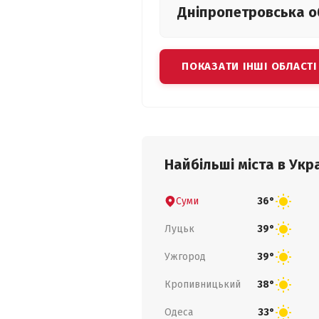
Дніпропетровська
о
ПОКАЗАТИ ІНШІ ОБЛАСТІ
Найбільші міста в Укра
Суми
36°
Луцьк
39°
Ужгород
39°
Кропивницький
38°
Одеса
33°