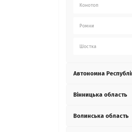
Конотоп
Ромни
Шостка
Автономна Республі
Вінницька
область
Волинська
область