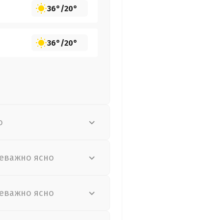
36°
/
20°
36°
/
20°
о
еважно ясно
еважно ясно