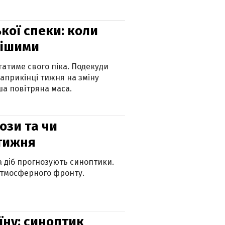
кої спеки: коли
нішими
атиме свого піка. Подекуди
наприкінці тижня на зміну
а повітряна маса.
рози та чи
 тижня
ка діб прогнозують синоптики.
атмосферного фронту.
їну: синоптик