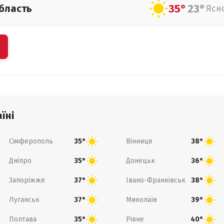
35°
23°
бласть
Ясн
їні
Сімферополь
Вінниця
35°
38°
Дніпро
Донецьк
35°
36°
Запоріжжя
Івано-Франківськ
37°
38°
Луганськ
Миколаїв
37°
39°
Полтава
Рівне
35°
40°