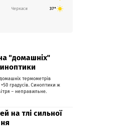
Черкаси
37°
 на "домашніх"
синоптики
 домашніх термометрів
 +50 градусів. Синоптики ж
ітря – неправильне.
й на тлі сильної
пня