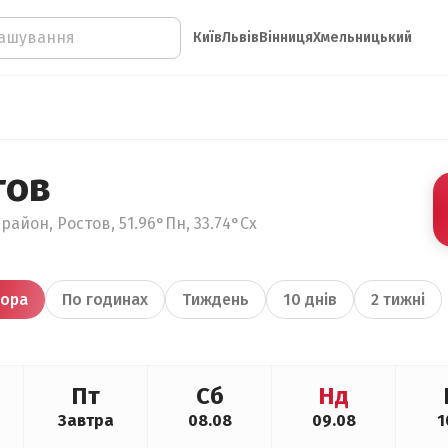
Київ
Львів
Вінниця
Хмельницький
тов
район, Ростов, 51.96°Пн, 33.74°Сх
ора
По годинах
Тиждень
10 днів
2 тижні
Пт
Сб
Нд
Завтра
08.08
09.08
1