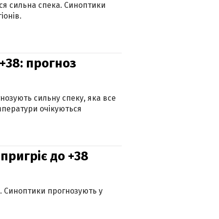
ься сильна спека. Синоптики
іонів.
+38: прогноз
гнозують сильну спеку, яка все
мператури очікуються
 пригріє до +38
ю. Синоптики прогнозують у