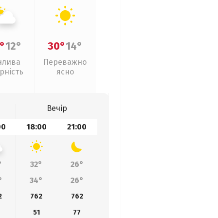
°
12°
30°
14°
нлива
Переважно
рність
ясно
Вечір
00
18:00
21:00
°
32°
26°
°
34°
26°
2
762
762
51
77