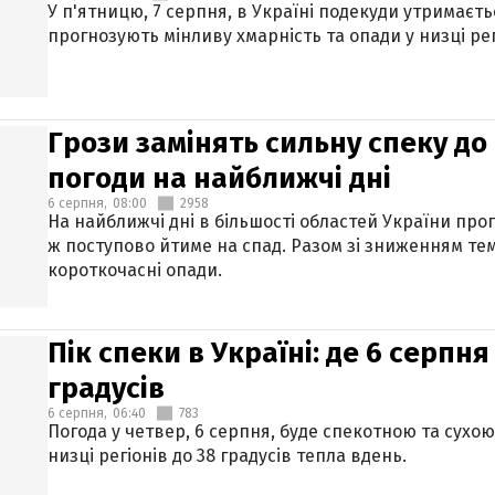
У п'ятницю, 7 серпня, в Україні подекуди утримаєт
прогнозують мінливу хмарність та опади у низці рег
Грози замінять сильну спеку до 
погоди на найближчі дні
6 серпня,
08:00
2958
На найближчі дні в більшості областей України про
ж поступово йтиме на спад. Разом зі зниженням те
короткочасні опади.
Пік спеки в Україні: де 6 серпня
градусів
6 серпня,
06:40
783
Погода у четвер, 6 серпня, буде спекотною та сухо
низці регіонів до 38 градусів тепла вдень.