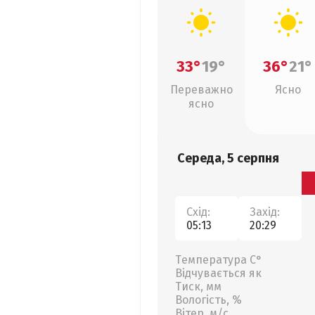
33°
19°
36°
21°
Переважно
Ясно
ясно
Середа, 5 серпня
Схід:
Захід:
05:13
20:29
Температура С°
Відчувається як
Тиск, мм
Вологість, %
Вітер, м/с