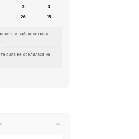
2
3
26
15
ивність у найспекотніші
.
та сила не оселилася на
о