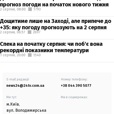
прогноз погоди на початок нового тижня
2 серпня,
08:00
1793
Дощитиме лише на Заході, але припече до
+35: яку погоду прогнозують на 2 серпня
2 серпня,
06:57
2697
Спека на початку серпня: чи поб'є вона
рекордні показники температури
1 серпня,
20:00
1540
E-mail редакції
Номер телефону:
news24@24tv.com.ua
+38 044 390 5077
Ми тут:
Ми в соцмережах:
м.Київ
,
вул. Володимирська