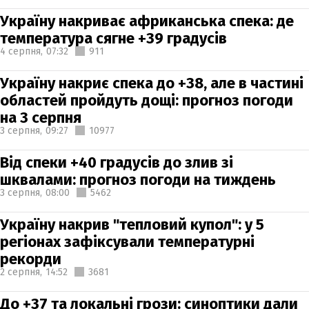
Україну накриває африканська спека: де
температура сягне +39 градусів
4 серпня,
07:32
911
Україну накриє спека до +38, але в частині
областей пройдуть дощі: прогноз погоди
на 3 серпня
3 серпня,
09:27
10977
Від спеки +40 градусів до злив зі
шквалами: прогноз погоди на тиждень
3 серпня,
08:00
5462
Україну накрив "тепловий купол": у 5
регіонах зафіксували температурні
рекорди
2 серпня,
14:52
3681
До +37 та локальні грози: синоптики дали