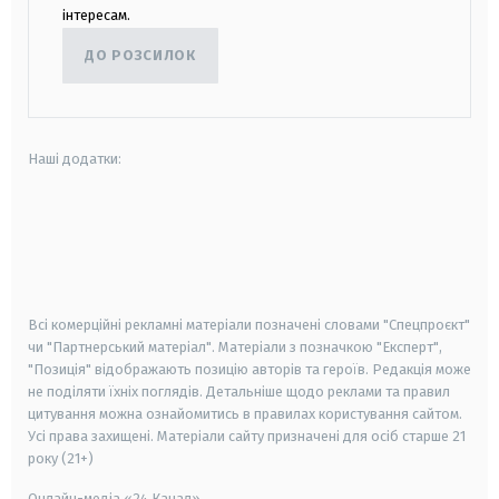
інтересам.
ДО РОЗСИЛОК
Наші додатки:
android
apple
smart tv
samsung smart tv
Всі комерційні рекламні матеріали позначені словами "Спецпроєкт"
чи "Партнерський матеріал". Матеріали з позначкою "Експерт",
"Позиція" відображають позицію авторів та героїв. Редакція може
не поділяти їхніх поглядів. Детальніше щодо реклами та правил
цитування можна ознайомитись в правилах користування сайтом.
Усі права захищені.
Матеріали сайту призначені для осіб старше
21
року (21+)
Онлайн-медіа «24 Канал»