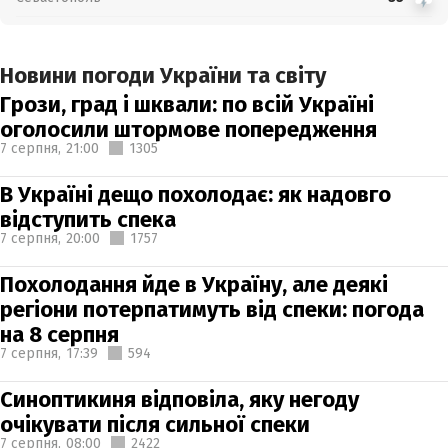
Новини погоди України та світу
Грози, град і шквали: по всій Україні
оголосили штормове попередження
7 серпня,
21:00
1305
В Україні дещо похолодає: як надовго
відступить спека
7 серпня,
20:00
1757
Похолодання йде в Україну, але деякі
регіони потерпатимуть від спеки: погода
на 8 серпня
7 серпня,
17:39
594
Синоптикиня відповіла, яку негоду
очікувати після сильної спеки
7 серпня,
08:00
2422