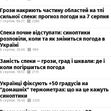
Грози накриють частину областей на тлі
сильної спеки: прогноз погоди на 7 серпня
7 серпня,
06:21
2380
Спека почне відступати: синоптики
розповіли, коли та як зміниться погода в
Україні
6 серпня,
20:00
989
Замість спеки – грози, град і шквали: де і
коли погіршиться погода
6 серпня,
18:53
2115
Українці фіксують +50 градусів на
"домашніх" термометрах: що на це кажуть
синоптики
6 серпня,
16:46
2320