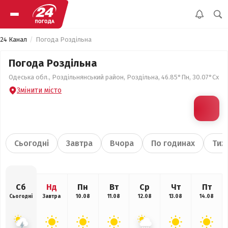
24 Канал
Погода Роздільна
Погода Роздільна
Одеська обл., Роздільнянський район, Роздільна, 46.85°Пн, 30.07°Сх
Змінити місто
Сьогодні
Завтра
Вчора
По годинах
Тиж
Сб
Нд
Пн
Вт
Ср
Чт
Пт
Сьогодні
Завтра
10.08
11.08
12.08
13.08
14.08