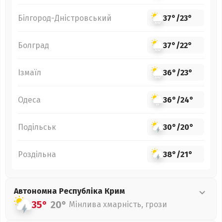
Білгород-Дністровський
37°
/
23°
Болград
37°
/
22°
Ізмаїл
36°
/
23°
Одеса
36°
/
24°
Подільськ
30°
/
20°
Роздільна
38°
/
21°
Автономна Республіка Крим
35°
20°
Мінлива хмарність, грози