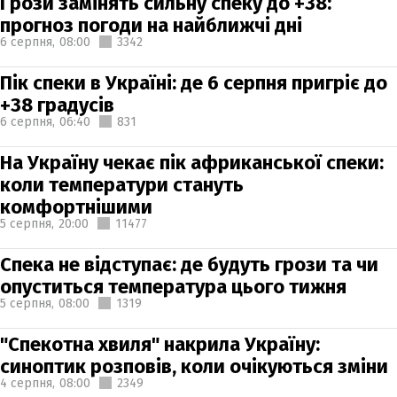
Грози замінять сильну спеку до +38:
прогноз погоди на найближчі дні
6 серпня,
08:00
3342
Пік спеки в Україні: де 6 серпня пригріє до
+38 градусів
6 серпня,
06:40
831
На Україну чекає пік африканської спеки:
коли температури стануть
комфортнішими
5 серпня,
20:00
11477
Спека не відступає: де будуть грози та чи
опуститься температура цього тижня
5 серпня,
08:00
1319
"Спекотна хвиля" накрила Україну:
синоптик розповів, коли очікуються зміни
4 серпня,
08:00
2349