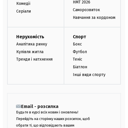
НМТ 2026
Комедії
Саморозвиток
Серіали
Навчання за кордоном
Нерухомість
Спорт
Аналітика ринку
Бокс
Купівля житла
Футбол
Тренди і натхнення
Теніс
Біатлон
Інші види спорту
Email - розсилка
Будьте в курсі всіх новин і оновлень!
Перейдіть на сторінку наших розсилок, щоб
обрати ті, що відповідають вашим