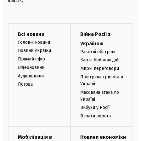
додатку
Всі новини
Війна Росії з
Головні новини
Україною
Новини України
Ракетні обстріли
Прямий ефір
Карта бойових дій
Відеоновини
Мирні переговори
Аудіоновини
Повітряна тривога в
Україні
Погода
Масована атака по
Україні
Вибухи у Росії
Втрати ворога
Мобілізація в
Новини економіки