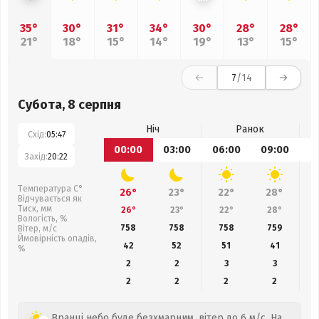
35°
30°
31°
34°
30°
28°
28°
21°
18°
15°
14°
19°
13°
15°
7
/14
Субота, 8 серпня
Ніч
Ранок
Схід:
05:47
00:00
03:00
06:00
09:00
1
Захід:
20:22
Температура С°
26°
23°
22°
28°
Відчувається як
Тиск, мм
26°
23°
22°
28°
Вологість, %
758
758
758
759
Вітер, м/с
Ймовірність опадів,
42
52
51
41
%
2
2
3
3
2
2
2
2
Вранці небо буде безхмарним, вітер до 6 м/с. На