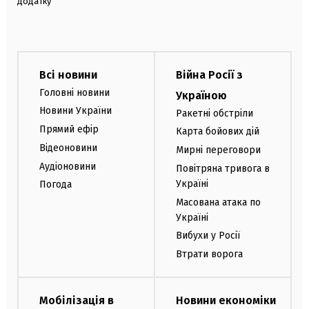
додатку
Всі новини
Війна Росії з
Головні новини
Україною
Новини України
Ракетні обстріли
Прямий ефір
Карта бойових дій
Відеоновини
Мирні переговори
Аудіоновини
Повітряна тривога в
Україні
Погода
Масована атака по
Україні
Вибухи у Росії
Втрати ворога
Мобілізація в
Новини економіки