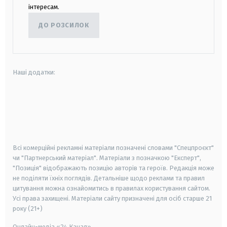
інтересам.
ДО РОЗСИЛОК
Наші додатки:
android
apple
smart tv
samsung smart tv
Всі комерційні рекламні матеріали позначені словами "Спецпроєкт"
чи "Партнерський матеріал". Матеріали з позначкою "Експерт",
"Позиція" відображають позицію авторів та героїв. Редакція може
не поділяти їхніх поглядів. Детальніше щодо реклами та правил
цитування можна ознайомитись в правилах користування сайтом.
Усі права захищені.
Матеріали сайту призначені для осіб старше
21
року (21+)
Онлайн-медіа «24 Канал»