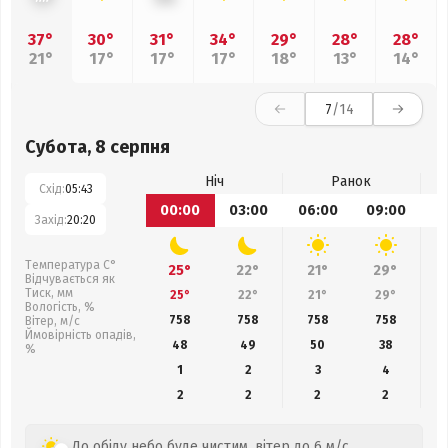
37°
30°
31°
34°
29°
28°
28°
21°
17°
17°
17°
18°
13°
14°
7
/14
Субота, 8 серпня
Ніч
Ранок
Схід:
05:43
00:00
03:00
06:00
09:00
1
Захід:
20:20
Температура С°
25°
22°
21°
29°
Відчувається як
Тиск, мм
25°
22°
21°
29°
Вологість, %
758
758
758
758
Вітер, м/с
Ймовірність опадів,
48
49
50
38
%
1
2
3
4
2
2
2
2
До обіду небо буде чистим, вітер до 6 м/с.