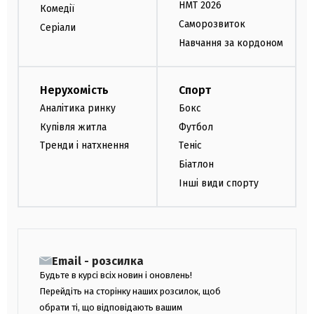
НМТ 2026
Комедії
Саморозвиток
Серіали
Навчання за кордоном
Нерухомість
Спорт
Аналітика ринку
Бокс
Купівля житла
Футбол
Тренди і натхнення
Теніс
Біатлон
Інші види спорту
Email - розсилка
Будьте в курсі всіх новин і оновлень!
Перейдіть на сторінку наших розсилок, щоб
обрати ті, що відповідають вашим