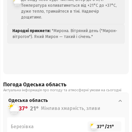
Температура коливатиметься від +21°C до +37°C,
дуже тепло, тримайтеся в тіні. Надвечір
дощитиме.
Народні прикмети:
"Мирона. Вітряний день ("Мирон-
вітрогон"). Який Мирон — такий і січень."
Погода Одеська
область
Актуальна інформація про погоду та атмосферні умови на сьогодні
Одеська
область
37°
21°
Мінлива хмарність, зливи
Березівка
37°
/
21°