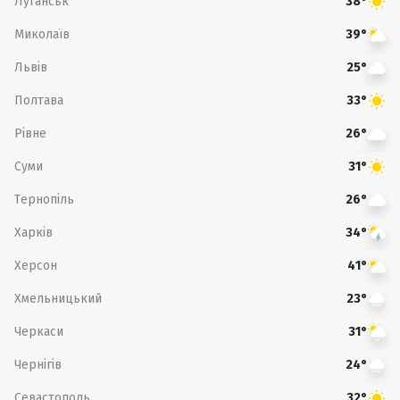
Луганськ
38°
Миколаїв
39°
Львів
25°
Полтава
33°
Рівне
26°
Суми
31°
Тернопіль
26°
Харків
34°
Херсон
41°
Хмельницький
23°
Черкаси
31°
Чернігів
24°
Севастополь
32°