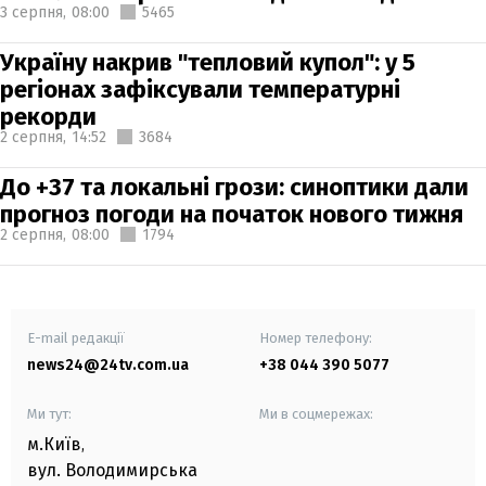
3 серпня,
08:00
5465
Україну накрив "тепловий купол": у 5
регіонах зафіксували температурні
рекорди
2 серпня,
14:52
3684
До +37 та локальні грози: синоптики дали
прогноз погоди на початок нового тижня
2 серпня,
08:00
1794
E-mail редакції
Номер телефону:
news24@24tv.com.ua
+38 044 390 5077
Ми тут:
Ми в соцмережах:
м.Київ
,
вул. Володимирська