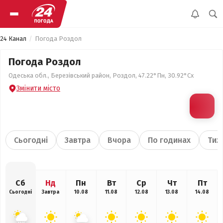
24 Канал
Погода Роздол
Погода Роздол
Одеська обл., Березівський район, Роздол, 47.22°Пн, 30.92°Сх
Змінити місто
Сьогодні
Завтра
Вчора
По годинах
Тиж
Сб
Нд
Пн
Вт
Ср
Чт
Пт
Сьогодні
Завтра
10.08
11.08
12.08
13.08
14.08