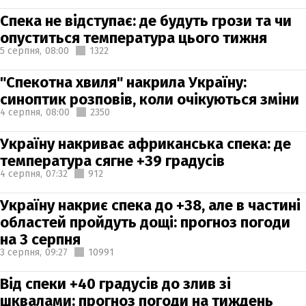
Спека не відступає: де будуть грози та чи
опуститься температура цього тижня
5 серпня,
08:00
1322
"Спекотна хвиля" накрила Україну:
синоптик розповів, коли очікуються зміни
4 серпня,
08:00
2350
Україну накриває африканська спека: де
температура сягне +39 градусів
4 серпня,
07:32
912
Україну накриє спека до +38, але в частині
областей пройдуть дощі: прогноз погоди
на 3 серпня
3 серпня,
09:27
10991
Від спеки +40 градусів до злив зі
шквалами: прогноз погоди на тиждень