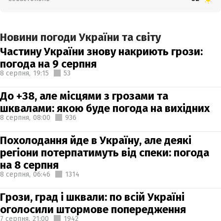
Новини погоди України та світу
Частину України знову накриють грози:
погода на 9 серпня
8 серпня,
19:15
53
До +38, але місцями з грозами та
шквалами: якою буде погода на вихідних
8 серпня,
08:00
936
Похолодання йде в Україну, але деякі
регіони потерпатимуть від спеки: погода
на 8 серпня
8 серпня,
06:46
1314
Грози, град і шквали: по всій Україні
оголосили штормове попередження
7 серпня,
21:00
1942