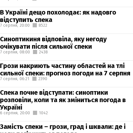
В Україні дещо похолодає: як надовго
відступить спека
7 серпня,
20:00
8522
Синоптикиня відповіла, яку негоду
очікувати після сильної спеки
7 серпня,
08:00
2438
Грози накриють частину областей на тлі
сильної спеки: прогноз погоди на 7 серпня
7 серпня,
06:21
2390
Спека почне відступати: синоптики
розповіли, коли та як зміниться погода в
Україні
6 серпня,
20:00
1042
Замість спеки – грози, град і шквали: де і