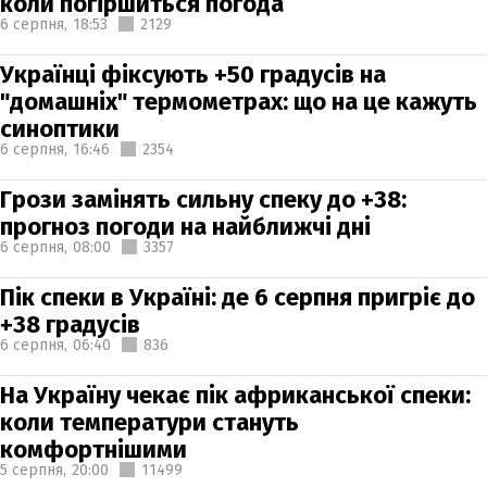
коли погіршиться погода
6 серпня,
18:53
2129
Українці фіксують +50 градусів на
"домашніх" термометрах: що на це кажуть
синоптики
6 серпня,
16:46
2354
Грози замінять сильну спеку до +38:
прогноз погоди на найближчі дні
6 серпня,
08:00
3357
Пік спеки в Україні: де 6 серпня пригріє до
+38 градусів
6 серпня,
06:40
836
На Україну чекає пік африканської спеки:
коли температури стануть
комфортнішими
5 серпня,
20:00
11499