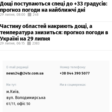
Дощі поступаються спеці до +33 градусів:
прогноз погоди на найближчі дні
29 липня,
08:00
248
Частину областей накриють дощі, а
температура знизиться: прогноз погоди в
Україні на 29 липня
29 липня,
06:15
2383
E-mail редакції
Номер телефону:
news24@24tv.com.ua
+38 044 390 5077
Ми тут:
Ми в соцмережах:
м.Київ
,
вул. Володимирська
офіс
61/11,
50