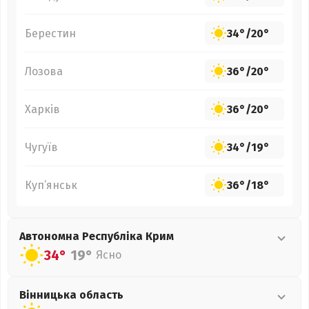
Берестин
34°
/
20°
Лозова
36°
/
20°
Харків
36°
/
20°
Чугуїв
34°
/
19°
Куп’янськ
36°
/
18°
Автономна Республіка Крим
34°
19°
Ясно
Вінницька
область