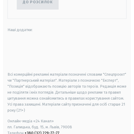
ДО РОЗСИЛОК
Наші додатки:
android
apple
smart tv
samsung smart tv
Всі комерційні рекламні матеріали позначені словами "Спецпроєкт"
чи "Партнерський матеріал". Матеріали з позначкою "Експерт",
"Позиція" відображають позицію авторів та героїв. Редакція може
не поділяти їхніх поглядів. Детальніше щодо реклами та правил
цитування можна ознайомитись в правилах користування сайтом.
Усі права захищені.
Матеріали сайту призначені для осіб старше
21
року (21+)
Онлайн-медіа «24 Канал»
пл. Галицька, буд. 15, м. Львів, 79008
Телефон
+380 (32) 229-77-77