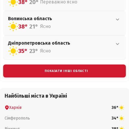
38°
20°
Переважно ясно
Волинська
область
38°
21°
Ясно
Дніпропетровська
область
35°
23°
Ясно
ПОКАЗАТИ ІНШІ ОБЛАСТІ
Найбільші міста в Україні
Харків
36°
Сімферополь
34°
Вінниця
38°