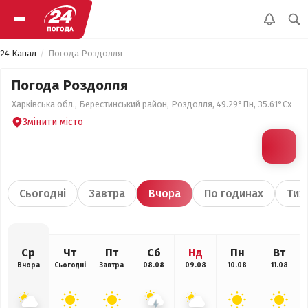
24 Канал
Погода Роздолля
Погода Роздолля
Харківська обл., Берестинський район, Роздолля, 49.29°Пн, 35.61°Сх
Змінити місто
Сьогодні
Завтра
Вчора
По годинах
Тиж
Ср
Чт
Пт
Сб
Нд
Пн
Вт
Вчора
Сьогодні
Завтра
08.08
09.08
10.08
11.08