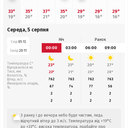
33°
35°
37°
35°
29°
29°
29°
19°
20°
21°
20°
19°
16°
16°
Середа, 5 серпня
Ніч
Ранок
Схід:
05:13
00:00
03:00
06:00
09:00
1
Захід:
20:11
Температура С°
23°
21°
20°
27°
Відчувається як
Тиск, мм
23°
21°
20°
28°
Вологість, %
762
763
762
763
Вітер, м/с
Ймовірність опадів,
67
74
77
56
%
2
2
2
2
2
2
2
2
З ранку і до вечора небо буде чистим, ледь
відчутний вітер до 3 м/с. Температура від +19°C
до +33°C, висока температура, подбайте про