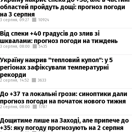
областей пройдуть дощі: прогноз погоди
на 3 серпня
3 серпня,
09:27
10924
Від спеки +40 градусів до злив зі
шквалами: прогноз погоди на тиждень
3 серпня,
08:00
5435
Україну накрив "тепловий купол": у 5
регіонах зафіксували температурні
рекорди
2 серпня,
14:52
3633
До +37 та локальні грози: синоптики дали
прогноз погоди на початок нового тижня
2 серпня,
08:00
1787
Дощитиме лише на Заході, але припече до
+35: яку погоду прогнозують на 2 серпня