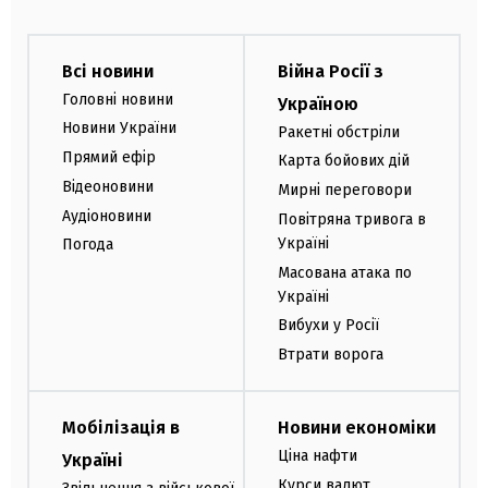
Всі новини
Війна Росії з
Головні новини
Україною
Новини України
Ракетні обстріли
Прямий ефір
Карта бойових дій
Відеоновини
Мирні переговори
Аудіоновини
Повітряна тривога в
Україні
Погода
Масована атака по
Україні
Вибухи у Росії
Втрати ворога
Мобілізація в
Новини економіки
Ціна нафти
Україні
Курси валют