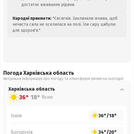
достатнє вживання рідини.
Народні прикмети:
"Євсигнія. Заклинали жнива, щоб
нечиста сила не оселилася на полі. Їли сиру цибулю
для здоров'я."
Погода Харківська
область
Актуальна інформація про погоду та атмосферні умови на сьогодні
Харківська
область
36°
18°
Ясно
Ізюм
36°
/
18°
Богодухів
34°
/
20°