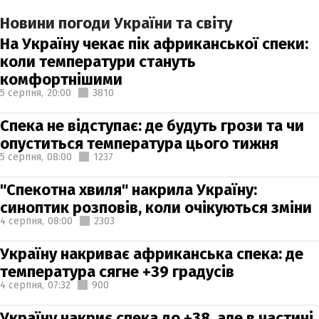
Новини погоди України та світу
На Україну чекає пік африканської спеки:
коли температури стануть
комфортнішими
5 серпня,
20:00
3810
Спека не відступає: де будуть грози та чи
опуститься температура цього тижня
5 серпня,
08:00
1237
"Спекотна хвиля" накрила Україну:
синоптик розповів, коли очікуються зміни
4 серпня,
08:00
2303
Україну накриває африканська спека: де
температура сягне +39 градусів
4 серпня,
07:32
900
Україну накриє спека до +38, але в частині