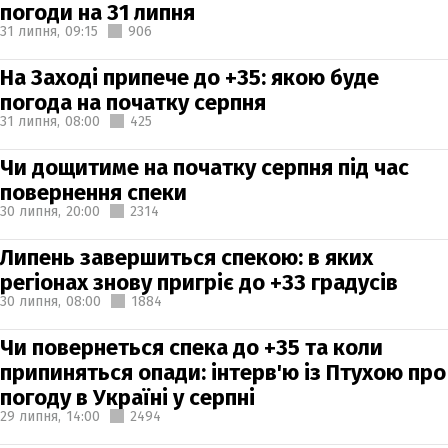
погоди на 31 липня
31 липня,
09:15
906
На Заході припече до +35: якою буде
погода на початку серпня
31 липня,
08:00
425
Чи дощитиме на початку серпня під час
повернення спеки
30 липня,
20:00
2314
Липень завершиться спекою: в яких
регіонах знову пригріє до +33 градусів
30 липня,
08:00
1884
Чи повернеться спека до +35 та коли
припиняться опади: інтерв'ю із Птухою про
погоду в Україні у серпні
29 липня,
14:00
2494