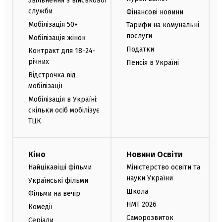
Звільнення з військової
служби
Фінансові новини
Мобілізація 50+
Тарифи на комунальні
послуги
Мобілізація жінок
Податки
Контракт для 18-24-
річних
Пенсія в Україні
Відстрочка від
мобілізації
Мобілізація в Україні:
скільки осіб мобілізує
ТЦК
Кіно
Новини Освіти
Найцікавіші фільми
Міністерство освіти та
науки України
Українські фільми
Школа
Фільми на вечір
НМТ 2026
Комедії
Саморозвиток
Серіали