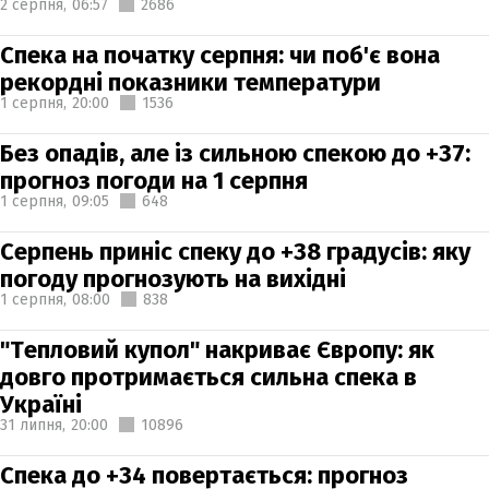
2 серпня,
06:57
2686
Спека на початку серпня: чи поб'є вона
рекордні показники температури
1 серпня,
20:00
1536
Без опадів, але із сильною спекою до +37:
прогноз погоди на 1 серпня
1 серпня,
09:05
648
Серпень приніс спеку до +38 градусів: яку
погоду прогнозують на вихідні
1 серпня,
08:00
838
"Тепловий купол" накриває Європу: як
довго протримається сильна спека в
Україні
31 липня,
20:00
10896
Спека до +34 повертається: прогноз