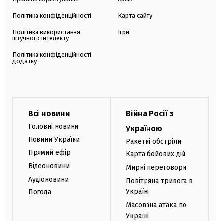
Політика конфіденційності
Карта сайту
Політика використання
Ігри
штучного інтелекту
Політика конфіденційності
додатку
Всі новини
Війна Росії з
Головні новини
Україною
Новини України
Ракетні обстріли
Прямий ефір
Карта бойових дій
Відеоновини
Мирні переговори
Аудіоновини
Повітряна тривога в
Україні
Погода
Масована атака по
Україні