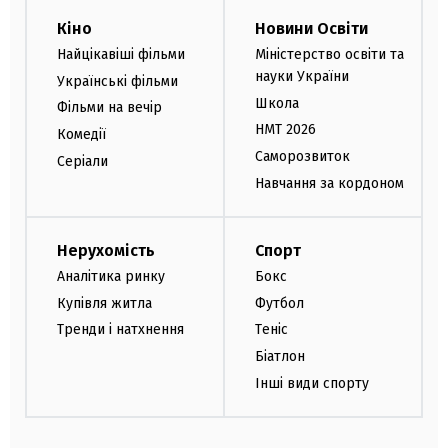
Кіно
Новини Освіти
Найцікавіші фільми
Міністерство освіти та
науки України
Українські фільми
Школа
Фільми на вечір
НМТ 2026
Комедії
Саморозвиток
Серіали
Навчання за кордоном
Нерухомість
Спорт
Аналітика ринку
Бокс
Купівля житла
Футбол
Тренди і натхнення
Теніс
Біатлон
Інші види спорту