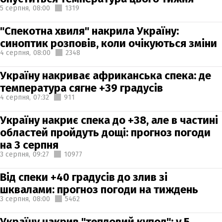
5 серпня,
08:00
1319
"Спекотна хвиля" накрила Україну:
синоптик розповів, коли очікуються зміни
4 серпня,
08:00
2348
Україну накриває африканська спека: де
температура сягне +39 градусів
4 серпня,
07:32
911
Україну накриє спека до +38, але в частині
областей пройдуть дощі: прогноз погоди
на 3 серпня
3 серпня,
09:27
10977
Від спеки +40 градусів до злив зі
шквалами: прогноз погоди на тиждень
3 серпня,
08:00
5462
Україну накрив "тепловий купол": у 5