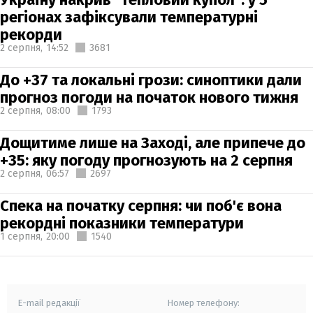
регіонах зафіксували температурні
рекорди
2 серпня,
14:52
3681
До +37 та локальні грози: синоптики дали
прогноз погоди на початок нового тижня
2 серпня,
08:00
1793
Дощитиме лише на Заході, але припече до
+35: яку погоду прогнозують на 2 серпня
2 серпня,
06:57
2697
Спека на початку серпня: чи поб'є вона
рекордні показники температури
1 серпня,
20:00
1540
E-mail редакції
Номер телефону: