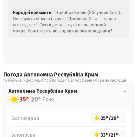
Народні прикмети:
"Преображення (Яблучний Спас).
Освячують яблука і груші. "Прийшов Спас — пішло
літо від нас". Сухий день — суха осінь, мокрий —
мокра. Ночі стають по-справжньому холодними."
Погода Автономна Республіка Крим
Актуальна інформація про погоду та атмосферні умови на сьогодні
Автономна Республіка Крим
35°
20°
Ясно
Бахчисарай
35°
/
20°
Білогірськ
33°
/
21°