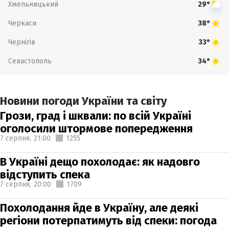
Хмельницький
29°
Черкаси
38°
Чернігів
33°
Севастополь
34°
Новини погоди України та світу
Грози, град і шквали: по всій Україні
оголосили штормове попередження
7 серпня,
21:00
1255
В Україні дещо похолодає: як надовго
відступить спека
7 серпня,
20:00
1709
Похолодання йде в Україну, але деякі
регіони потерпатимуть від спеки: погода