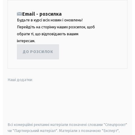
Email - розсилка
Будьте в курсі всіх новин і оновлень!
Перейдіть на сторінку наших розсилок, щоб
обрати ті, що відповідають вашим
інтересам.
ДО РОЗСИЛОК
Наші додатки:
android
apple
smart tv
samsung smart tv
Всі комерційні рекламні матеріали позначені словами "Спецпроєкт"
чи "Партнерський матеріал". Матеріали з позначкою "Експерт",