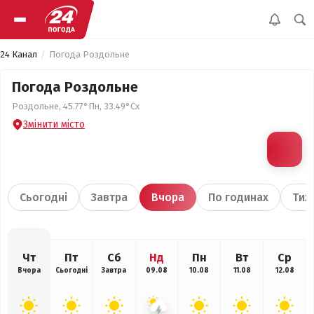
24 Канал
Погода Роздольне
Погода Роздольне
Роздольне, 45.77°Пн, 33.49°Сх
Змінити місто
Сьогодні
Завтра
Вчора
По годинах
Тиж
Чт
Пт
Сб
Нд
Пн
Вт
Ср
Вчора
Сьогодні
Завтра
09.08
10.08
11.08
12.08