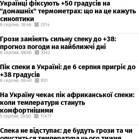
Українці фіксують +50 градусів на
"домашніх" термометрах: що на це кажуть
синоптики
6 серпня,
16:46
2314
Грози замінять сильну спеку до +38:
прогноз погоди на найближчі дні
6 серпня,
08:00
3342
Пік спеки в Україні: де 6 серпня пригріє до
+38 градусів
6 серпня,
06:40
831
На Україну чекає пік африканської спеки:
коли температури стануть
комфортнішими
5 серпня,
20:00
11477
Спека не відступає: де будуть грози та чи
опуститься температура цього тижня