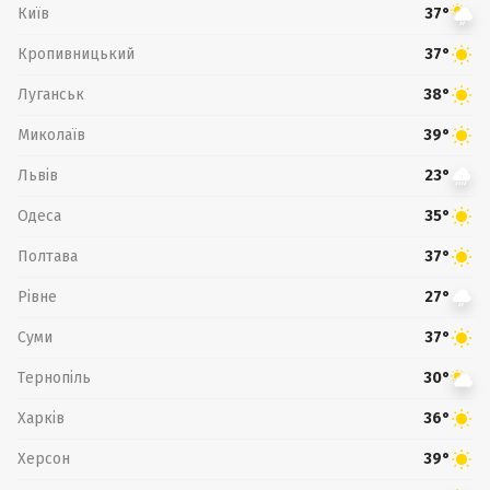
Київ
37°
Кропивницький
37°
Луганськ
38°
Миколаїв
39°
Львів
23°
Одеса
35°
Полтава
37°
Рівне
27°
Суми
37°
Тернопіль
30°
Харків
36°
Херсон
39°