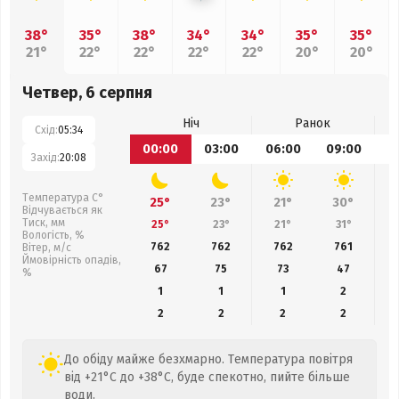
38°
35°
38°
34°
34°
35°
35°
21°
22°
22°
22°
22°
20°
20°
Четвер, 6 серпня
Ніч
Ранок
Схід:
05:34
00:00
03:00
06:00
09:00
1
Захід:
20:08
Температура С°
25°
23°
21°
30°
Відчувається як
Тиск, мм
25°
23°
21°
31°
Вологість, %
762
762
762
761
Вітер, м/с
Ймовірність опадів,
67
75
73
47
%
1
1
1
2
2
2
2
2
До обіду майже безхмарно. Температура повітря
від +21°C до +38°C, буде спекотно, пийте більше
води.