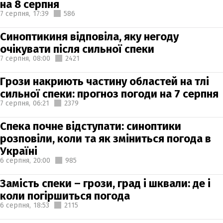
на 8 серпня
7 серпня,
17:39
586
Синоптикиня відповіла, яку негоду
очікувати після сильної спеки
7 серпня,
08:00
2421
Грози накриють частину областей на тлі
сильної спеки: прогноз погоди на 7 серпня
7 серпня,
06:21
2379
Спека почне відступати: синоптики
розповіли, коли та як зміниться погода в
Україні
6 серпня,
20:00
985
Замість спеки – грози, град і шквали: де і
коли погіршиться погода
6 серпня,
18:53
2115