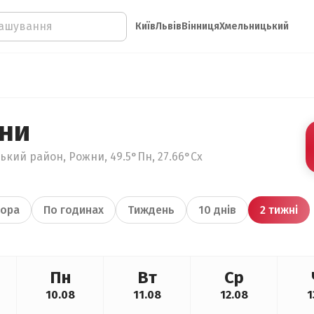
Київ
Львів
Вінниця
Хмельницький
ни
кий район, Рожни, 49.5°Пн, 27.66°Сх
ора
По годинах
Тиждень
10 днів
2 тижні
Пн
Вт
Ср
10.08
11.08
12.08
1