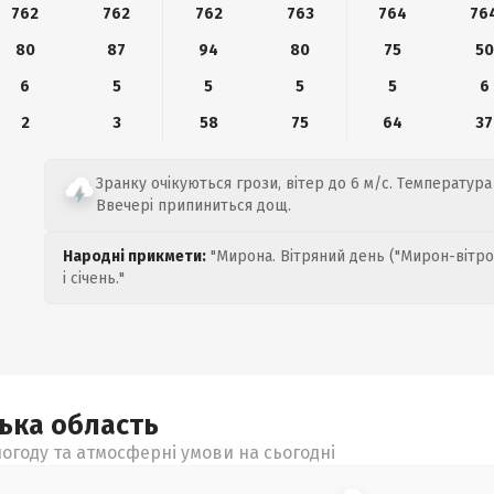
762
762
762
763
764
76
80
87
94
80
75
50
6
5
5
5
5
6
2
3
58
75
64
37
Зранку очікуються грози, вітер до 6 м/с. Температура 
Ввечері припиниться дощ.
Народні прикмети:
"Мирона. Вітряний день ("Мирон-вітро
і січень."
цька
область
огоду та атмосферні умови на сьогодні