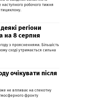
 наступного робочого тижня
нтициклону.
 деякі регіони
а на 8 серпня
огоду з проясненнями. Більшість
ному сході утримається сильна
оду очікувати після
айже не впливає на спекотну
атмосферного фронту