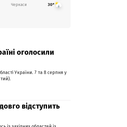
Черкаси
30°
країні оголосили
ласті України. 7 та 8 серпня у
тий).
адовго відступить
ь із західних областей із