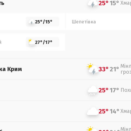
25°
15°
ть
Хма
25°
/
15°
Шепетівка
й
27°
/
17°
Мін
33°
21°
ка Крим
гро
25°
17°
Пох
25°
14°
Хма
Мін