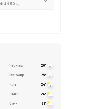
бкий дощ
Чернівці
26°
Житомир
25°
Київ
24°
Львів
24°
Суми
31°