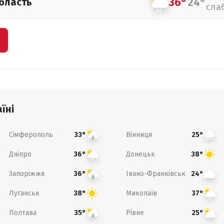
36°
24°
бласть
сла
їні
Сімферополь
Вінниця
33°
25°
Дніпро
Донецьк
36°
38°
Запоріжжя
Івано-Франківськ
36°
24°
Луганськ
Миколаїв
38°
37°
Полтава
Рівне
35°
25°