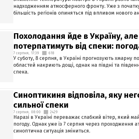
надходженням атмосферного фронту. Уже з початку
більшість регіонів опиняться під впливом нового а
Похолодання йде в Україну, але
потерпатимуть від спеки: погод
7 серпня,
17:39
618
У суботу, 8 серпня, в Україні прогнозують хмарну п
областей накриють дощі, однак на півдні та півден
спека.
Синоптикиня відповіла, яку нег
сильної спеки
7 серпня,
08:00
2429
Наразі в Україні переважає слабкий вітер, який м
погоду. Однак уже із 7 серпня через проходження 
синоптична ситуація зміниться.