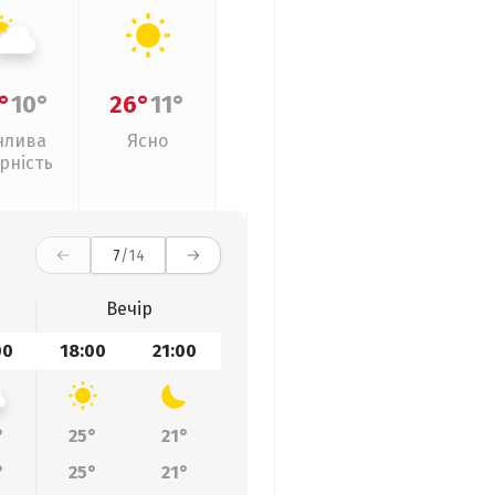
°
10°
26°
11°
нлива
Ясно
рність
7
/14
Вечір
00
18:00
21:00
°
25°
21°
°
25°
21°