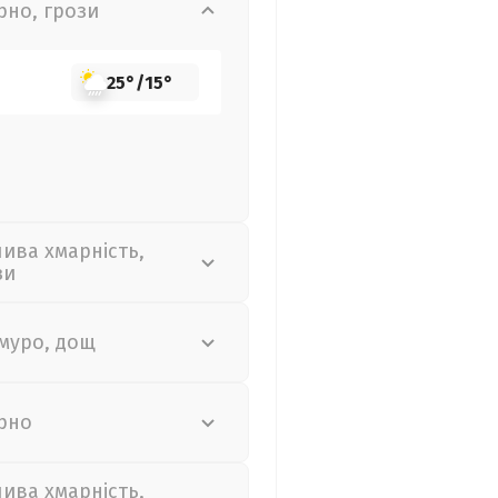
рно, грози
25°
/
15°
лива хмарність,
зи
муро, дощ
рно
лива хмарність,