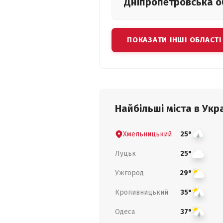
Дніпропетровська
о
ПОКАЗАТИ ІНШІ ОБЛАСТІ
Найбільші міста в Укра
Хмельницький
25°
Луцьк
25°
Ужгород
29°
Кропивницький
35°
Одеса
37°