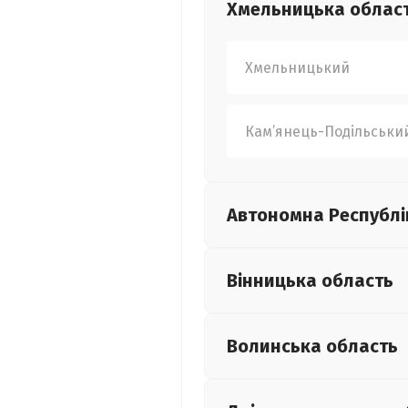
Хмельницька
облас
Хмельницький
Кам’янець-Подільськи
Автономна Республі
Вінницька
область
Волинська
область