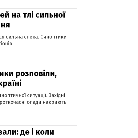
й на тлі сильної
пня
ься сильна спека. Синоптики
іонів.
ики розповіли,
країні
оптичної ситуації. Західні
ороткочасні опади накриють
вали: де і коли