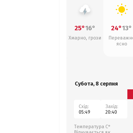
25°
16°
24°
13°
Хмарно, грози
Переважн
ясно
Субота, 8 серпня
Схід:
Захід:
05:49
20:40
Температура С°
Відчувається як