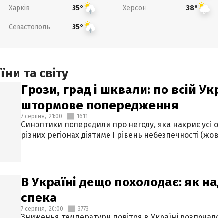
Харків
Херсон
35°
38°
Севастополь
35°
ни та світу
Грози, град і шквали: по всій У
штормове попередження
7 серпня,
21:00
1611
Синоптики попередили про негоду, яка накриє усі об
різних регіонах діятиме І рівень небезпечності (жов
В Україні дещо похолодає: як н
спека
7 серпня,
20:00
3773
Зниження температури повітря в Україні розпочалос