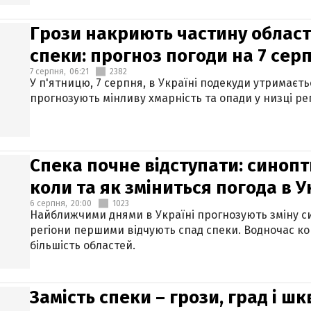
Грози накриють частину областе
спеки: прогноз погоди на 7 сер
7 серпня,
06:21
2382
У п'ятницю, 7 серпня, в Україні подекуди утримаєт
прогнозують мінливу хмарність та опади у низці рег
Спека почне відступати: синопт
коли та як зміниться погода в У
6 серпня,
20:00
1023
Найближчими днями в Україні прогнозують зміну син
регіони першими відчують спад спеки. Водночас к
більшість областей.
Замість спеки – грози, град і шк