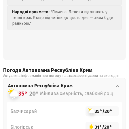
Народні прикмети:
"Пимена. Лелеки відлітають у
теплі краї. Якщо відлетіли до цього дня — зима буде
ранньою."
Погода Автономна Республіка Крим
Актуальна інформація про погоду та атмосферні умови на сьогодні
Автономна Республіка Крим
35°
20°
Мінлива хмарність, слабкий дощ
Бахчисарай
35°
/
20°
Білогірськ
31°
/
20°