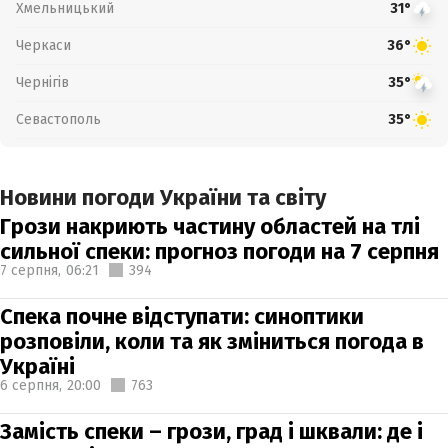
Хмельницький
31°
Черкаси
36°
Чернігів
35°
Севастополь
35°
Новини погоди України та світу
Грози накриють частину областей на тлі
сильної спеки: прогноз погоди на 7 серпня
7 серпня,
06:21
394
Спека почне відступати: синоптики
розповіли, коли та як зміниться погода в
Україні
6 серпня,
20:00
763
Замість спеки – грози, град і шквали: де і