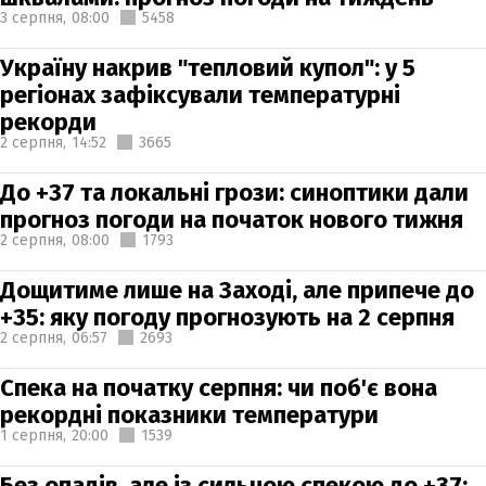
3 серпня,
08:00
5458
Україну накрив "тепловий купол": у 5
регіонах зафіксували температурні
рекорди
2 серпня,
14:52
3665
До +37 та локальні грози: синоптики дали
прогноз погоди на початок нового тижня
2 серпня,
08:00
1793
Дощитиме лише на Заході, але припече до
+35: яку погоду прогнозують на 2 серпня
2 серпня,
06:57
2693
Спека на початку серпня: чи поб'є вона
рекордні показники температури
1 серпня,
20:00
1539
Без опадів, але із сильною спекою до +37: