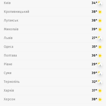
Київ
34°
Кропивницький
38°
Луганськ
38°
Миколаїв
39°
Львів
27°
Одеса
35°
Полтава
36°
Рівне
29°
Суми
39°
Тернопіль
32°
Харків
37°
Херсон
38°