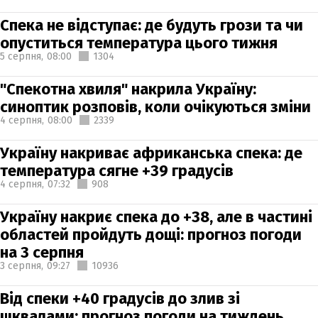
Спека не відступає: де будуть грози та чи
опуститься температура цього тижня
5 серпня,
08:00
1304
"Спекотна хвиля" накрила Україну:
синоптик розповів, коли очікуються зміни
4 серпня,
08:00
2339
Україну накриває африканська спека: де
температура сягне +39 градусів
4 серпня,
07:32
908
Україну накриє спека до +38, але в частині
областей пройдуть дощі: прогноз погоди
на 3 серпня
3 серпня,
09:27
10936
Від спеки +40 градусів до злив зі
шквалами: прогноз погоди на тиждень