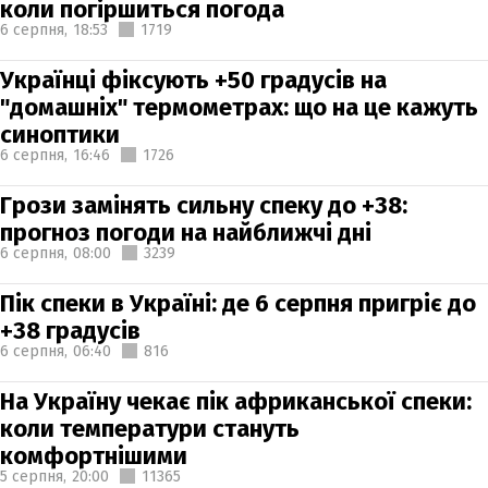
коли погіршиться погода
6 серпня,
18:53
1719
Українці фіксують +50 градусів на
"домашніх" термометрах: що на це кажуть
синоптики
6 серпня,
16:46
1726
Грози замінять сильну спеку до +38:
прогноз погоди на найближчі дні
6 серпня,
08:00
3239
Пік спеки в Україні: де 6 серпня пригріє до
+38 градусів
6 серпня,
06:40
816
На Україну чекає пік африканської спеки:
коли температури стануть
комфортнішими
5 серпня,
20:00
11365