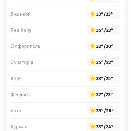
Джанкой
33°
/
23°
Яни Капу
35°
/
23°
Сімферополь
33°
/
20°
Євпаторія
35°
/
22°
Керч
33°
/
25°
Феодосія
32°
/
23°
Ялта
35°
/
26°
Курман
33°
/
24°