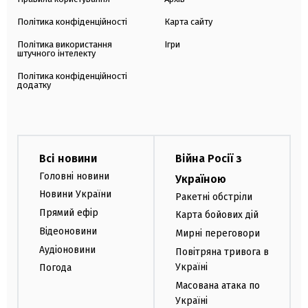
Політика конфіденційності
Карта сайту
Політика використання
Ігри
штучного інтелекту
Політика конфіденційності
додатку
Всі новини
Війна Росії з
Головні новини
Україною
Новини України
Ракетні обстріли
Прямий ефір
Карта бойових дій
Відеоновини
Мирні переговори
Аудіоновини
Повітряна тривога в
Україні
Погода
Масована атака по
Україні