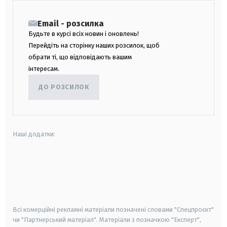
Email - розсилка
Будьте в курсі всіх новин і оновлень!
Перейдіть на сторінку наших розсилок, щоб
обрати ті, що відповідають вашим
інтересам.
ДО РОЗСИЛОК
Наші додатки:
android
apple
smart tv
samsung smart tv
Всі комерційні рекламні матеріали позначені словами "Спецпроєкт"
чи "Партнерський матеріал". Матеріали з позначкою "Експерт",