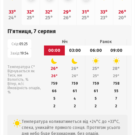
33°
32°
32°
29°
31°
33°
26°
24°
25°
25°
26°
25°
23°
20°
П'ятниця, 7 серпня
Ніч
Ранок
Схід:
05:25
00:00
03:00
06:00
09:00
1
Захід:
19:54
Температура С°
26°
26°
25°
28°
Відчувається як
Тиск, мм
26°
26°
25°
29°
Вологість, %
759
759
759
758
Вітер, м/с
Ймовірність опадів,
66
61
61
55
%
5
4
5
7
2
2
2
2
Температура коливатиметься від +24°C до +33°C,
спека, уникайте прямого сонця. Протягом усього
дня небо буде безхмарним, без опадів.