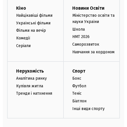
Кіно
Новини Освіти
Найцікавіші фільми
Міністерство освіти та
науки України
Українські фільми
Школа
Фільми на вечір
НМТ 2026
Комедії
Саморозвиток
Серіали
Навчання за кордоном
Нерухомість
Спорт
Аналітика ринку
Бокс
Купівля житла
Футбол
Тренди і натхнення
Теніс
Біатлон
Інші види спорту