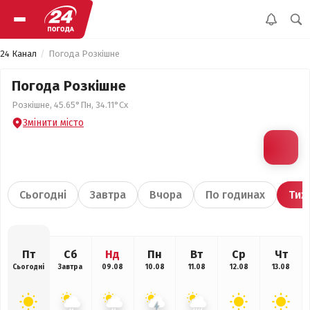
24 Канал
Погода Розкішне
Погода Розкішне
Розкішне, 45.65°Пн, 34.11°Сх
Змінити місто
Сьогодні
Завтра
Вчора
По годинах
Тиж
Пт
Сб
Нд
Пн
Вт
Ср
Чт
Сьогодні
Завтра
09.08
10.08
11.08
12.08
13.08