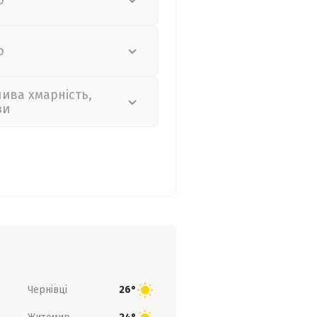
о
о
лива хмарність,
зи
Чернівці
26°