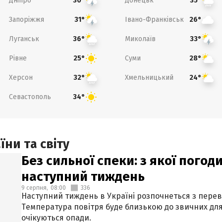
Дніпро
Донецьк
30°
35°
Запоріжжя
Івано-Франківськ
31°
26°
Луганськ
Миколаїв
36°
33°
Рівне
Суми
25°
28°
Херсон
Хмельницький
32°
24°
Севастополь
34°
ни та світу
Без сильної спеки: з якої пого
наступний тиждень
9 серпня,
08:00
336
Наступний тиждень в Україні розпочнеться з перев
Температура повітря буде близькою до звичних для
очікуються опади.