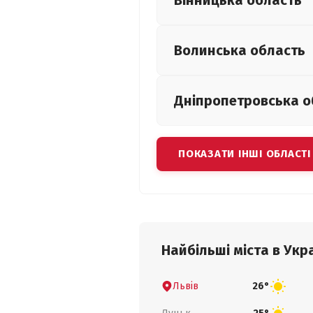
Вінницька
область
Волинська
область
Дніпропетровська
о
ПОКАЗАТИ ІНШІ ОБЛАСТІ
Найбільші міста в Укра
Львів
26°