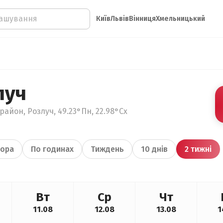
Київ
Львів
Вінниця
Хмельницький
луч
район, Розлуч, 49.23°Пн, 22.98°Сх
ора
По годинах
Тиждень
10 днів
2 тижні
Вт
Ср
Чт
11.08
12.08
13.08
1