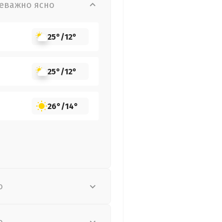
еважно ясно
25°
/
12°
25°
/
12°
26°
/
14°
о