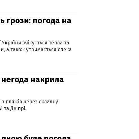
ь грози: погода на
ї України очікується тепла та
зи, а також утримається спека
: негода накрила
и з пляжів через складну
 та Дніпрі.
и: якою буде погода