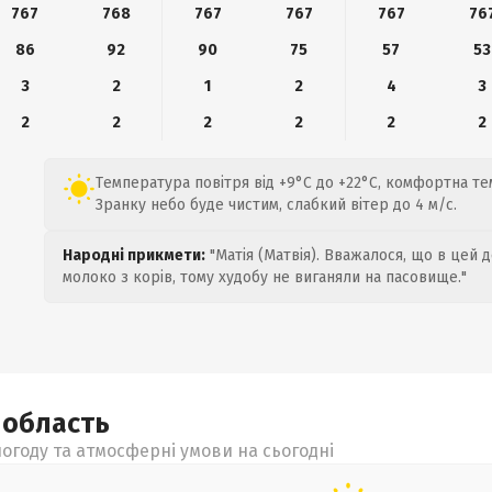
767
768
767
767
767
76
86
92
90
75
57
53
3
2
1
2
4
3
2
2
2
2
2
2
Температура повітря від +9°C до +22°C, комфортна т
Зранку небо буде чистим, слабкий вітер до 4 м/с.
Народні прикмети:
"Матія (Матвія). Вважалося, що в цей 
молоко з корів, тому худобу не виганяли на пасовище."
а
область
огоду та атмосферні умови на сьогодні