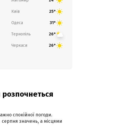
Житомир
24°
Київ
25°
Одеса
31°
Тернопіль
26°
Черкаси
26°
ди розпочнеться
ажно спокійної погоди.
 серпня значень, а місцями