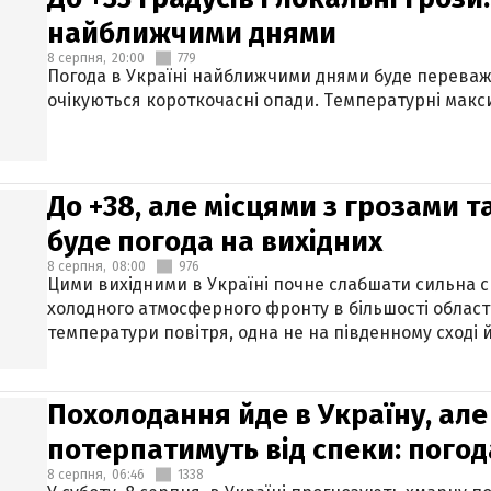
найближчими днями
8 серпня,
20:00
779
Погода в Україні найближчими днями буде переваж
очікуються короткочасні опади. Температурні макси
До +38, але місцями з грозами 
буде погода на вихідних
8 серпня,
08:00
976
Цими вихідними в Україні почне слабшати сильна 
холодного атмосферного фронту в більшості област
температури повітря, одна не на південному сході й
Похолодання йде в Україну, але
потерпатимуть від спеки: погод
8 серпня,
06:46
1338