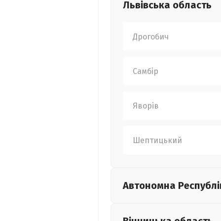
Львівська
область
Дрогобич
Самбір
Яворів
Шептицький
Автономна Республі