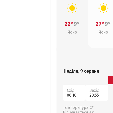
22°
9°
27°
9°
Ясно
Ясно
Неділя, 9 серпня
Схід:
Захід:
06:10
20:55
Температура С°
Відчувається як