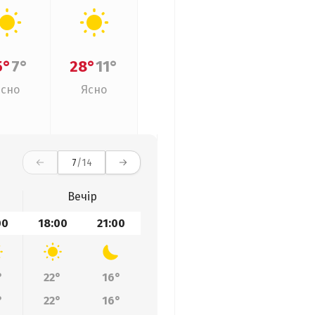
5°
7°
28°
11°
Ясно
Ясно
7
/14
Вечір
00
18:00
21:00
°
22°
16°
°
22°
16°