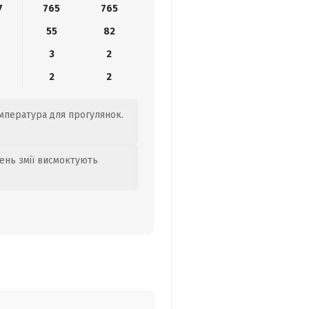
7
765
765
55
82
3
2
2
2
емпература для прогулянок.
день змії висмоктують