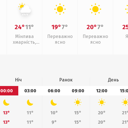
24°
11°
19°
7°
20°
7°
2
Мінлива
Переважно
Переважно
хмарність,
ясно
ясно
зливи
Ніч
Ранок
День
00:00
03:00
06:00
09:00
12:00
15:
13°
11°
10°
15°
20°
21
13°
11°
9°
15°
20°
21