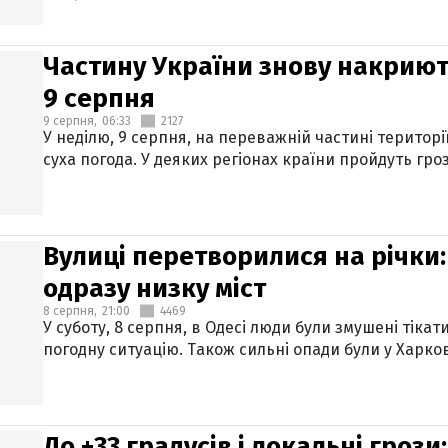
Частину України знову накриют
9 серпня
9 серпня,
06:33
2127
У неділю, 9 серпня, на переважній частині територі
суха погода. У деяких регіонах країни пройдуть гро
Вулиці перетворилися на річки
одразу низку міст
8 серпня,
21:00
4469
У суботу, 8 серпня, в Одесі люди були змушені тікат
погодну ситуацію. Також сильні опади були у Харкові
До +33 градусів і локальні гроз