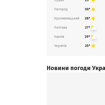
Луцьк
25°
Ужгород
30°
Кропивницький
28°
Полтава
27°
Харків
29°
Чернігів
25°
Новини погоди Украї