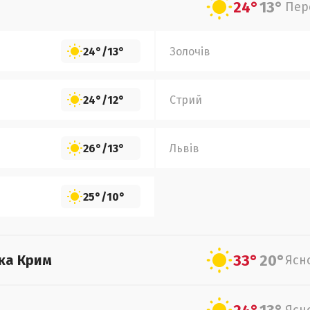
24°
13°
Пер
24°
/
13°
Золочів
24°
/
12°
Стрий
26°
/
13°
Львів
25°
/
10°
33°
20°
ка Крим
Ясн