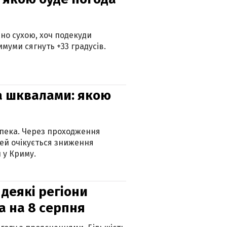
но сухою, хоч подекуди
муми сягнуть +33 градусів.
та шквалами: якою
спека. Через проходження
ей очікується зниження
 у Криму.
 деякі регіони
а на 8 серпня