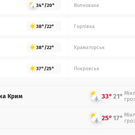
34°
/
20°
Волноваха
38°
/
22°
Горлівка
38°
/
22°
Краматорськ
37°
/
25°
Покровськ
Мін
33°
21°
ка Крим
гро
Мін
25°
17°
гро