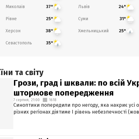
Миколаїв
Львів
37°
24°
Рівне
Суми
25°
31°
Херсон
Хмельницький
38°
25°
Севастополь
35°
ни та світу
Грози, град і шквали: по всій У
штормове попередження
7 серпня,
21:00
1618
Синоптики попередили про негоду, яка накриє усі об
різних регіонах діятиме І рівень небезпечності (жов