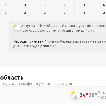
3
3
3
2
3
4
2
2
2
2
2
2
Очікується від +20°C до +35°C, спека, уникайте прямо
небо буде безхмарним, слабкий вітер до 4 м/с.
Народні прикмети:
"Пимена. Лелеки відлітають у теплі кр
дня — зима буде ранньою."
а
область
огоду та атмосферні умови на сьогодні
Мін
34°
20°
гро