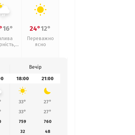
°
16°
24°
12°
нлива
Переважно
рність,
ясно
кий дощ
Вечір
00
18:00
21:00
°
33°
27°
°
33°
27°
0
759
760
32
48