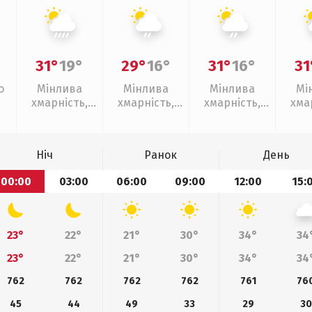
31°
19°
29°
16°
31°
16°
31
о
Мінлива
Мінлива
Мінлива
Мі
хмарність,
хмарність,
хмарність,
хма
зливи
слабкий дощ
слабкий дощ
слаб
Ніч
Ранок
День
00:00
03:00
06:00
09:00
12:00
15:
23°
22°
21°
30°
34°
34
23°
22°
21°
30°
34°
34
762
762
762
762
761
76
45
44
49
33
29
30