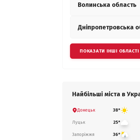
Волинська
область
Дніпропетровська
о
ПОКАЗАТИ ІНШІ ОБЛАСТІ
Найбільші міста в Укра
Донецьк
38°
Луцьк
25°
Запоріжжя
36°