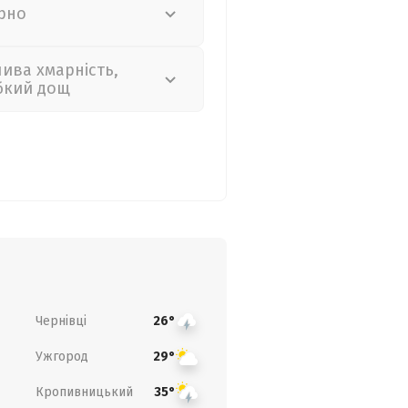
рно
лива хмарність,
бкий дощ
Чернівці
26°
Ужгород
29°
Кропивницький
35°