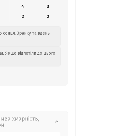
4
3
2
2
го сонця. Зранку та вдень
аї. Якщо відлетіли до цього
лива хмарність,
зи