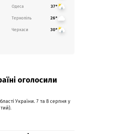
Одеса
37°
Тернопіль
26°
Черкаси
30°
країні оголосили
ласті України. 7 та 8 серпня у
тий).