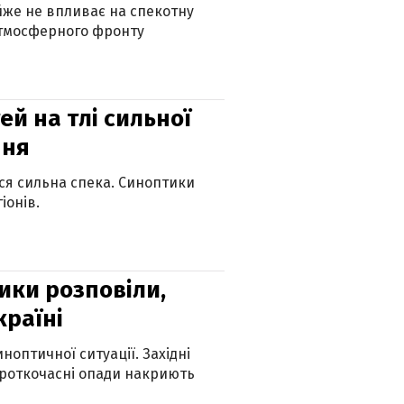
айже не впливає на спекотну
атмосферного фронту
й на тлі сильної
пня
ься сильна спека. Синоптики
іонів.
ики розповіли,
країні
оптичної ситуації. Західні
ороткочасні опади накриють