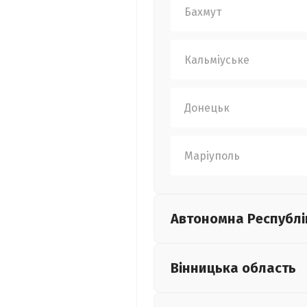
Бахмут
Кальміуське
Донецьк
Маріуполь
Автономна Республі
Вінницька
область