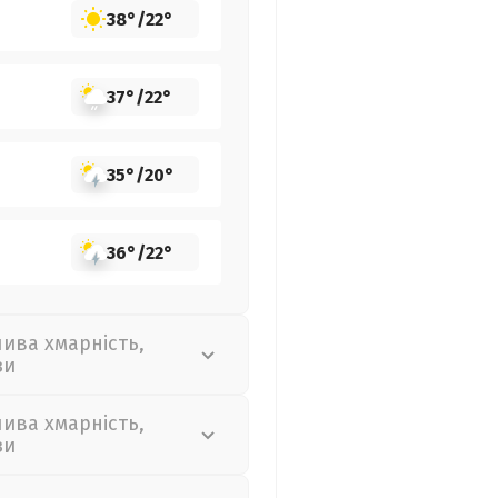
38°
/
22°
37°
/
22°
35°
/
20°
36°
/
22°
лива хмарність,
зи
лива хмарність,
зи