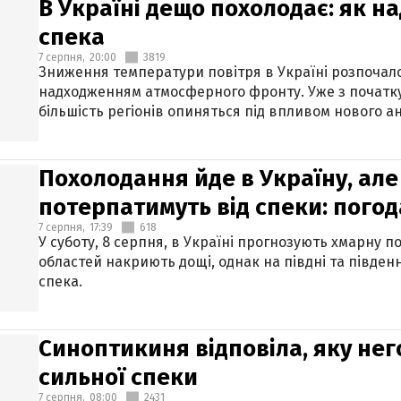
В Україні дещо похолодає: як н
спека
7 серпня,
20:00
3819
Зниження температури повітря в Україні розпочалос
надходженням атмосферного фронту. Уже з початку
більшість регіонів опиняться під впливом нового а
Похолодання йде в Україну, але
потерпатимуть від спеки: погод
7 серпня,
17:39
618
У суботу, 8 серпня, в Україні прогнозують хмарну п
областей накриють дощі, однак на півдні та півден
спека.
Синоптикиня відповіла, яку нег
сильної спеки
7 серпня,
08:00
2431