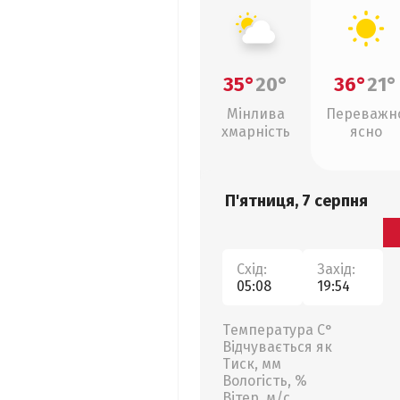
35°
20°
36°
21°
Мінлива
Переважн
хмарність
ясно
П'ятниця, 7 серпня
Схід:
Захід:
05:08
19:54
Температура С°
Відчувається як
Тиск, мм
Вологість, %
Вітер, м/с