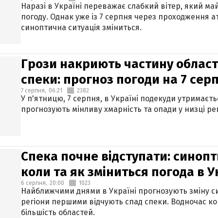
Наразі в Україні переважає слабкий вітер, який м
погоду. Однак уже із 7 серпня через проходження 
синоптична ситуація зміниться.
Грози накриють частину областе
спеки: прогноз погоди на 7 сер
7 серпня,
06:21
2382
У п'ятницю, 7 серпня, в Україні подекуди утримаєт
прогнозують мінливу хмарність та опади у низці рег
Спека почне відступати: синопт
коли та як зміниться погода в У
6 серпня,
20:00
1023
Найближчими днями в Україні прогнозують зміну син
регіони першими відчують спад спеки. Водночас к
більшість областей.