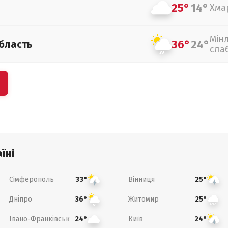
25°
14°
Хма
Мін
36°
24°
бласть
сла
їні
Сімферополь
Вінниця
33°
25°
Дніпро
Житомир
36°
25°
Івано-Франківськ
Київ
24°
24°