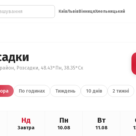
Київ
Львів
Вінниця
Хмельницький
садки
район, Розсадки, 48.43°Пн, 38.35°Сх
ора
По годинах
Тиждень
10 днів
2 тижні
Нд
Пн
Вт
Завтра
10.08
11.08
1