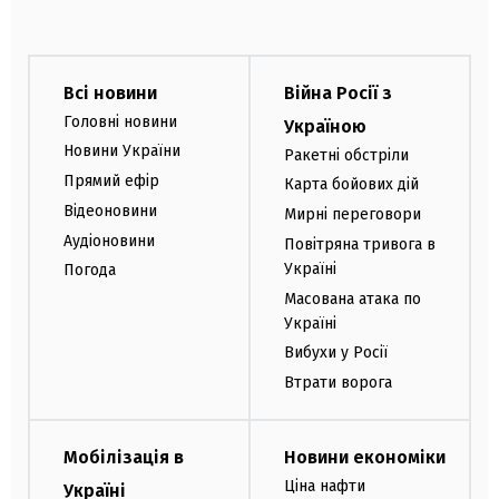
Всі новини
Війна Росії з
Головні новини
Україною
Новини України
Ракетні обстріли
Прямий ефір
Карта бойових дій
Відеоновини
Мирні переговори
Аудіоновини
Повітряна тривога в
Україні
Погода
Масована атака по
Україні
Вибухи у Росії
Втрати ворога
Мобілізація в
Новини економіки
Ціна нафти
Україні