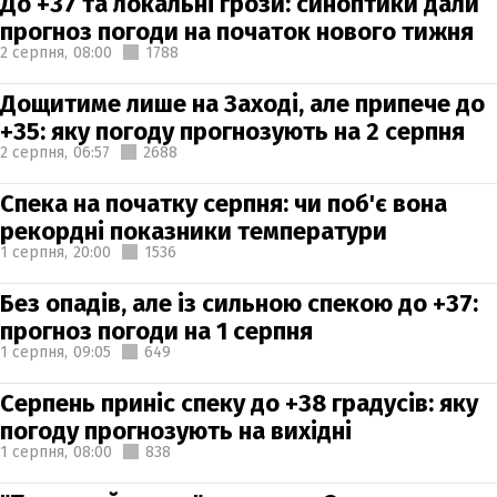
До +37 та локальні грози: синоптики дали
прогноз погоди на початок нового тижня
2 серпня,
08:00
1788
Дощитиме лише на Заході, але припече до
+35: яку погоду прогнозують на 2 серпня
2 серпня,
06:57
2688
Спека на початку серпня: чи поб'є вона
рекордні показники температури
1 серпня,
20:00
1536
Без опадів, але із сильною спекою до +37:
прогноз погоди на 1 серпня
1 серпня,
09:05
649
Серпень приніс спеку до +38 градусів: яку
погоду прогнозують на вихідні
1 серпня,
08:00
838