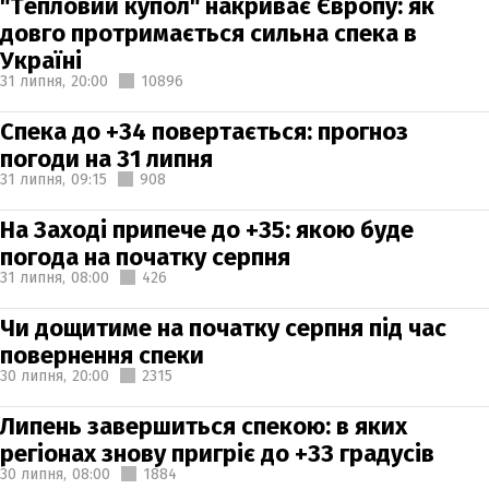
"Тепловий купол" накриває Європу: як
довго протримається сильна спека в
Україні
31 липня,
20:00
10896
Спека до +34 повертається: прогноз
погоди на 31 липня
31 липня,
09:15
908
На Заході припече до +35: якою буде
погода на початку серпня
31 липня,
08:00
426
Чи дощитиме на початку серпня під час
повернення спеки
30 липня,
20:00
2315
Липень завершиться спекою: в яких
регіонах знову пригріє до +33 градусів
30 липня,
08:00
1884