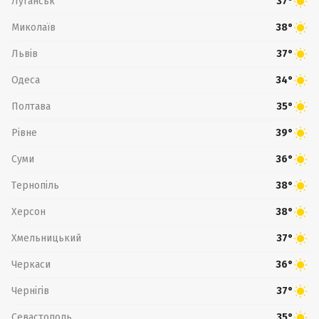
Луганськ
37°
Миколаїв
38°
Львів
37°
Одеса
34°
Полтава
35°
Рівне
39°
Суми
36°
Тернопіль
38°
Херсон
38°
Хмельницький
37°
Черкаси
36°
Чернігів
37°
Севастополь
35°