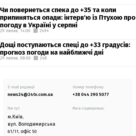
Чи повернеться спека до +35 та коли
припиняться опади: інтерв'ю із Птухою про
погоду в Україні у серпні
29 липня,
14:00
2494
Дощі поступаються спеці до +33 градусів:
прогноз погоди на найближчі дні
29 липня,
08:00
248
E-mail редакції
Номер телефону:
news24@24tv.com.ua
+38 044 390 5077
Ми тут:
Ми в соцмережах:
м.Київ
,
вул. Володимирська
офіс
61/11,
50