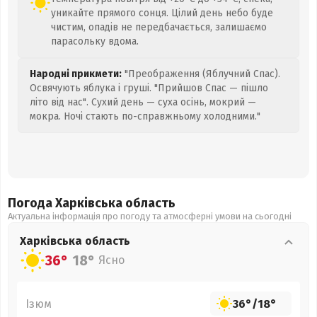
уникайте прямого сонця. Цілий день небо буде
чистим, опадів не передбачається, залишаємо
парасольку вдома.
Народні прикмети:
"Преображення (Яблучний Спас).
Освячують яблука і груші. "Прийшов Спас — пішло
літо від нас". Сухий день — суха осінь, мокрий —
мокра. Ночі стають по-справжньому холодними."
Погода Харківська
область
Актуальна інформація про погоду та атмосферні умови на сьогодні
Харківська
область
36°
18°
Ясно
Ізюм
36°
/
18°