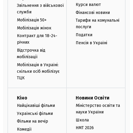
Курси валют
Звільнення з військової
служби
Фінансові новини
Мобілізація 50+
Тарифи на комунальні
послуги
Мобілізація жінок
Податки
Контракт для 18-24-
річних
Пенсія в Україні
Відстрочка від
мобілізації
Мобілізація в Україні:
скільки осіб мобілізує
ТЦК
Кіно
Новини Освіти
Найцікавіші фільми
Міністерство освіти та
науки України
Українські фільми
Школа
Фільми на вечір
НМТ 2026
Комедії