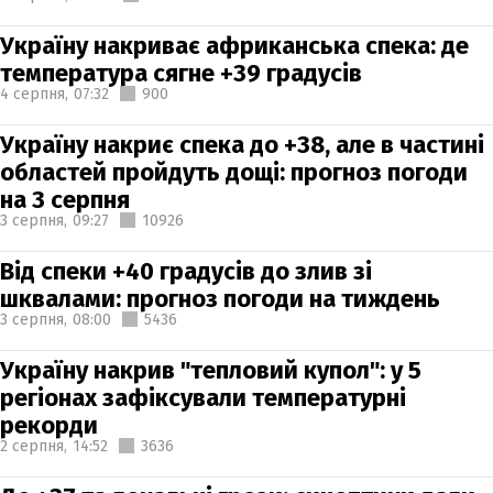
Україну накриває африканська спека: де
температура сягне +39 градусів
4 серпня,
07:32
900
Україну накриє спека до +38, але в частині
областей пройдуть дощі: прогноз погоди
на 3 серпня
3 серпня,
09:27
10926
Від спеки +40 градусів до злив зі
шквалами: прогноз погоди на тиждень
3 серпня,
08:00
5436
Україну накрив "тепловий купол": у 5
регіонах зафіксували температурні
рекорди
2 серпня,
14:52
3636