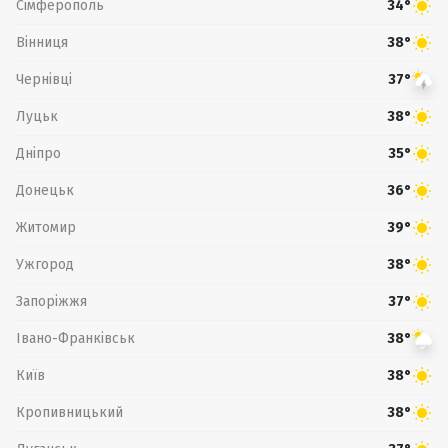
Сімферополь
34°
Вінниця
38°
Чернівці
37°
Луцьк
38°
Дніпро
35°
Донецьк
36°
Житомир
39°
Ужгород
38°
Запоріжжя
37°
Івано-Франківськ
38°
Київ
38°
Кропивницький
38°