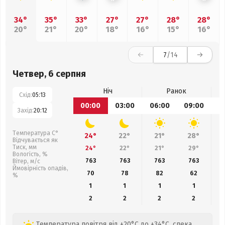
34°
35°
33°
27°
27°
28°
28°
20°
21°
20°
18°
16°
15°
16°
7
/14
Четвер, 6 серпня
Ніч
Ранок
Схід:
05:13
00:00
03:00
06:00
09:00
1
Захід:
20:12
Температура С°
24°
22°
21°
28°
Відчувається як
Тиск, мм
24°
22°
21°
29°
Вологість, %
763
763
763
763
Вітер, м/с
Ймовірність опадів,
70
78
82
62
%
1
1
1
1
2
2
2
2
Температура повітря від +20°C до +34°C, спека,