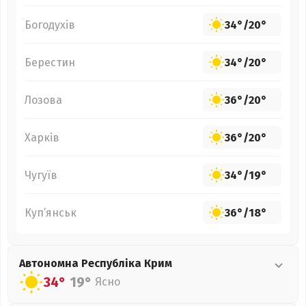
Богодухів
34°
/
20°
Берестин
34°
/
20°
Лозова
36°
/
20°
Харків
36°
/
20°
Чугуїв
34°
/
19°
Куп’янськ
36°
/
18°
Автономна Республіка Крим
34°
19°
Ясно