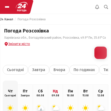
24 Канал
Погода Розсохівка
Погода Розсохівка
Харківська обл., Богодухівський район, Розсохівка, 49.9°Пн, 35.61°Сх
Змінити місто
Сьогодні
Завтра
Вчора
По годинах
Тиж
Чт
Пт
Сб
Нд
Пн
Вт
Ср
Сьогодні
Завтра
08.08
09.08
10.08
11.08
12.08