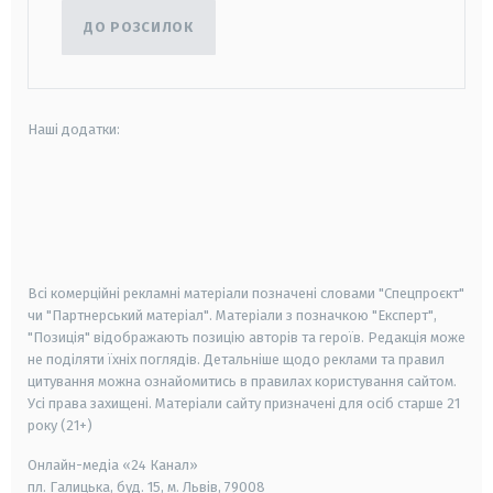
ДО РОЗСИЛОК
Наші додатки:
android
apple
smart tv
samsung smart tv
Всі комерційні рекламні матеріали позначені словами "Спецпроєкт"
чи "Партнерський матеріал". Матеріали з позначкою "Експерт",
"Позиція" відображають позицію авторів та героїв. Редакція може
не поділяти їхніх поглядів. Детальніше щодо реклами та правил
цитування можна ознайомитись в правилах користування сайтом.
Усі права захищені.
Матеріали сайту призначені для осіб старше
21
року (21+)
Онлайн-медіа «24 Канал»
пл. Галицька, буд. 15, м. Львів, 79008