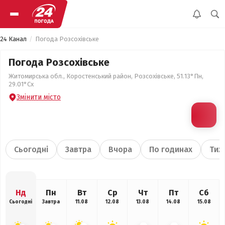
24 Канал
Погода Розсохівське
Погода Розсохівське
Житомирська обл., Коростенський район, Розсохівське, 51.13°Пн,
29.01°Сх
Змінити місто
Сьогодні
Завтра
Вчора
По годинах
Тиж
Нд
Пн
Вт
Ср
Чт
Пт
Сб
Сьогодні
Завтра
11.08
12.08
13.08
14.08
15.08