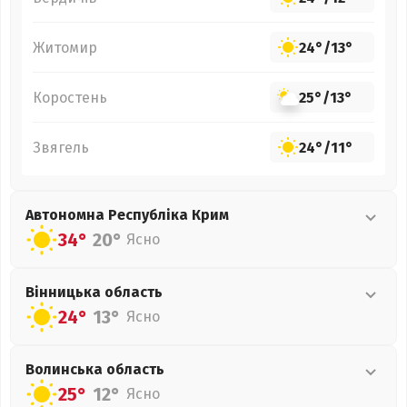
Житомир
24°
/
13°
Коростень
25°
/
13°
Звягель
24°
/
11°
Автономна Республіка Крим
34°
20°
Ясно
Вінницька
область
24°
13°
Ясно
Волинська
область
25°
12°
Ясно