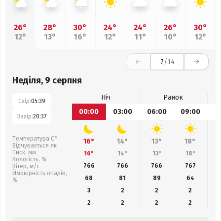
26°
28°
30°
24°
24°
26°
30°
12°
13°
16°
12°
11°
10°
12°
7
/14
Неділя, 9 серпня
Ніч
Ранок
Схід:
05:39
00:00
03:00
06:00
09:00
1
Захід:
20:37
Температура С°
16°
14°
13°
18°
Відчувається як
Тиск, мм
16°
14°
13°
18°
Вологість, %
766
766
766
767
Вітер, м/с
Ймовірність опадів,
68
81
89
64
%
3
2
2
2
2
2
2
2