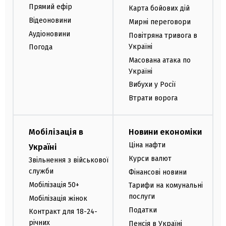
Прямий ефір
Карта бойових дій
Відеоновини
Мирні переговори
Аудіоновини
Повітряна тривога в
Україні
Погода
Масована атака по
Україні
Вибухи у Росії
Втрати ворога
Мобілізація в
Новини економіки
Ціна нафти
Україні
Курси валют
Звільнення з військової
служби
Фінансові новини
Мобілізація 50+
Тарифи на комунальні
послуги
Мобілізація жінок
Податки
Контракт для 18-24-
річних
Пенсія в Україні