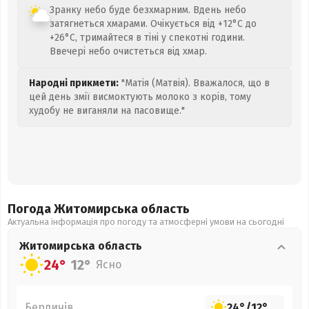
Зранку небо буде безхмарним. Вдень небо
затягнеться хмарами. Очікується від +12°C до
+26°C, тримайтеся в тіні у спекотні години.
Ввечері небо очистеться від хмар.
Народні прикмети:
"Матія (Матвія). Вважалося, що в
цей день змії висмоктують молоко з корів, тому
худобу не виганяли на пасовище."
Погода Житомирська
область
Актуальна інформація про погоду та атмосферні умови на сьогодні
Житомирська
область
24°
12°
Ясно
Бердичів
24°
/
12°