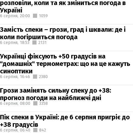
розповіли, коли та як зміниться погода в
Україні
6 серпня,
20:00
1059
Замість спеки – грози, град і шквали: де і
коли погіршиться погода
6 серпня,
18:53
2131
Українці фіксують +50 градусів на
"домашніх" термометрах: що на це кажуть
синоптики
6 серпня,
16:46
2380
Грози замінять сильну спеку до +38:
прогноз погоди на найближчі дні
6 серпня,
08:00
3358
Пік спеки в Україні: де 6 серпня пригріє до
+38 градусів
6 серпня,
06:40
842