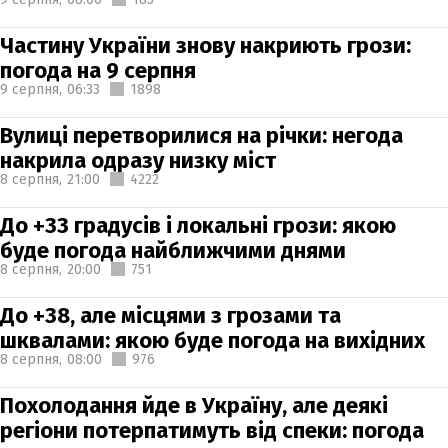
Частину України знову накриють грози:
погода на 9 серпня
9 серпня,
06:33
1898
Вулиці перетворилися на річки: негода
накрила одразу низку міст
8 серпня,
21:00
4222
До +33 градусів і локальні грози: якою
буде погода найближчими днями
8 серпня,
20:00
751
До +38, але місцями з грозами та
шквалами: якою буде погода на вихідних
8 серпня,
08:00
976
Похолодання йде в Україну, але деякі
регіони потерпатимуть від спеки: погода