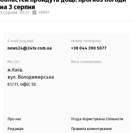
на 3 серпня
3 серпня,
09:27
10997
E-mail редакції
Номер телефону:
news24@24tv.com.ua
+38 044 390 5077
Ми тут:
Ми в соцмережах:
м.Київ
,
вул. Володимирська
офіс
61/11,
50
Про нас
Угода Користувача Спільноти
Редакція
Правила коментування