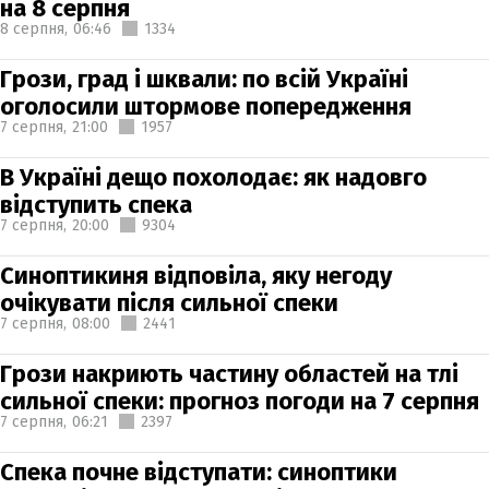
на 8 серпня
8 серпня,
06:46
1334
Грози, град і шквали: по всій Україні
оголосили штормове попередження
7 серпня,
21:00
1957
В Україні дещо похолодає: як надовго
відступить спека
7 серпня,
20:00
9304
Синоптикиня відповіла, яку негоду
очікувати після сильної спеки
7 серпня,
08:00
2441
Грози накриють частину областей на тлі
сильної спеки: прогноз погоди на 7 серпня
7 серпня,
06:21
2397
Спека почне відступати: синоптики