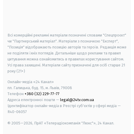
android
apple
smart tv
samsung smart tv
Всі комерційні рекламні матеріали позначені словами "Спецпроєкт"
чи "Партнерський матеріал". Матеріали з позначкою "Експерт",
"Позиція" відображають позицію авторів та героїв. Редакція може
не поділяти їхніх поглядів. Детальніше щодо реклами та правил
цитування можна ознайомитись в правилах користування сайтом.
Усі права захищені.
Матеріали сайту призначені для осіб старше
21
року (21+)
Онлайн-медіа «24 Канал»
пл. Галицька, буд. 15, м. Львів, 79008
Телефон
+380 (32) 229-77-77
Адреса електронної пошти —
legal@24tv.com.ua
Ідентифікатор онлайн-медіа в Реєстрі суб'єктів у сфері медіа —
R40-06057
© 2005—2026,
ПрАТ «Телерадіокомпанія "Люкс"», 24 Канал.