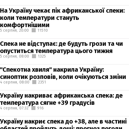
На Україну чекає пік африканської спеки:
коли температури стануть
комфортнішими
5 серпня,
20:00
11510
Спека не відступає: де будуть грози та чи
опуститься температура цього тижня
5 серпня,
08:00
1325
"Спекотна хвиля" накрила Україну:
синоптик розповів, коли очікуються зміни
4 серпня,
08:00
2351
Україну накриває африканська спека: де
температура сягне +39 градусів
4 серпня,
07:32
916
Україну накриє спека до +38, але в частині
областей пройдуть дощі: прогноз погоди