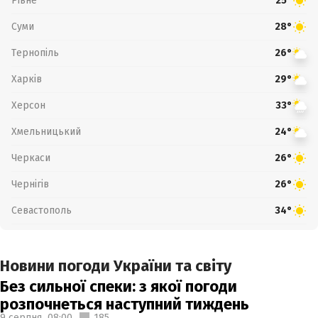
Рівне
25°
Суми
28°
Тернопіль
26°
Харків
29°
Херсон
33°
Хмельницький
24°
Черкаси
26°
Чернігів
26°
Севастополь
34°
Новини погоди України та світу
Без сильної спеки: з якої погоди
розпочнеться наступний тиждень
9 серпня,
08:00
185