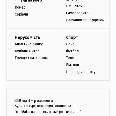
Фільми на вечір
НМТ 2026
Комедії
Саморозвиток
Серіали
Навчання за кордоном
Нерухомість
Спорт
Аналітика ринку
Бокс
Купівля житла
Футбол
Тренди і натхнення
Теніс
Біатлон
Інші види спорту
Email - розсилка
Будьте в курсі всіх новин і оновлень!
Перейдіть на сторінку наших розсилок, щоб