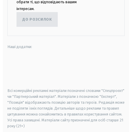
обрати ті, що відповідають вашим
інтересам.
ДО РОЗСИЛОК
Наші додатки:
android
apple
smart tv
samsung smart tv
Всі комерційні рекламні матеріали позначені словами "Спецпроєкт"
чи "Партнерський матеріал". Матеріали з позначкою "Експерт",
"Позиція" відображають позицію авторів та героїв. Редакція може
не поділяти їхніх поглядів. Детальніше щодо реклами та правил
цитування можна ознайомитись в правилах користування сайтом.
Усі права захищені.
Матеріали сайту призначені для осіб старше
21
року (21+)