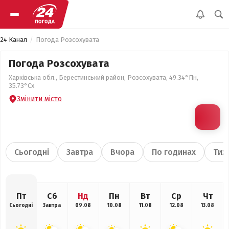
24 Канал
Погода Розсохувата
Погода Розсохувата
Харківська обл., Берестинський район, Розсохувата, 49.34°Пн,
35.73°Сх
Змінити місто
Сьогодні
Завтра
Вчора
По годинах
Тиж
Пт
Сб
Нд
Пн
Вт
Ср
Чт
Сьогодні
Завтра
09.08
10.08
11.08
12.08
13.08