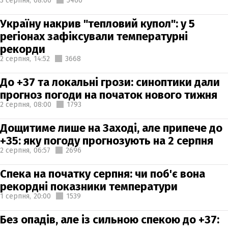
3 серпня,
08:00
5460
Україну накрив "тепловий купол": у 5
регіонах зафіксували температурні
рекорди
2 серпня,
14:52
3668
До +37 та локальні грози: синоптики дали
прогноз погоди на початок нового тижня
2 серпня,
08:00
1793
Дощитиме лише на Заході, але припече до
+35: яку погоду прогнозують на 2 серпня
2 серпня,
06:57
2696
Спека на початку серпня: чи поб'є вона
рекордні показники температури
1 серпня,
20:00
1539
Без опадів, але із сильною спекою до +37: