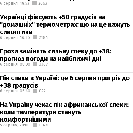
6 серпня,
18:53
2063
Українці фіксують +50 градусів на
"домашніх" термометрах: що на це кажуть
синоптики
6 серпня,
16:46
2184
Грози замінять сильну спеку до +38:
прогноз погоди на найближчі дні
6 серпня,
08:00
3307
Пік спеки в Україні: де 6 серпня пригріє до
+38 градусів
6 серпня,
06:40
822
На Україну чекає пік африканської спеки:
коли температури стануть
комфортнішими
5 серпня,
20:00
11430