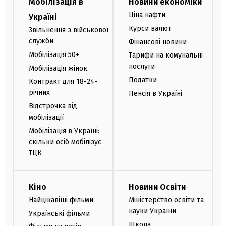
Мобілізація в
Новини економіки
Ціна нафти
Україні
Курси валют
Звільнення з військової
служби
Фінансові новини
Мобілізація 50+
Тарифи на комунальні
послуги
Мобілізація жінок
Податки
Контракт для 18-24-
річних
Пенсія в Україні
Відстрочка від
мобілізації
Мобілізація в Україні:
скільки осіб мобілізує
ТЦК
Кіно
Новини Освіти
Найцікавіші фільми
Міністерство освіти та
науки України
Українські фільми
Школа