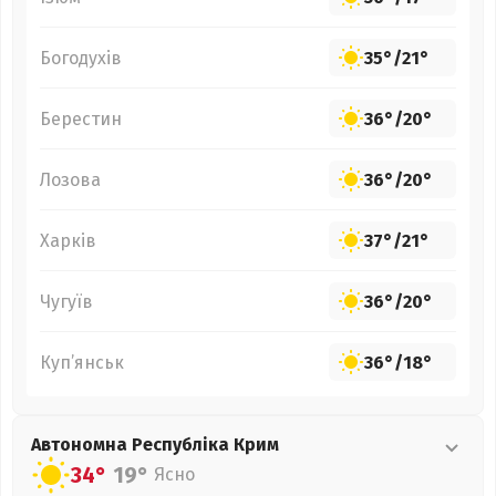
Богодухів
35°
/
21°
Берестин
36°
/
20°
Лозова
36°
/
20°
Харків
37°
/
21°
Чугуїв
36°
/
20°
Куп’янськ
36°
/
18°
Автономна Республіка Крим
34°
19°
Ясно