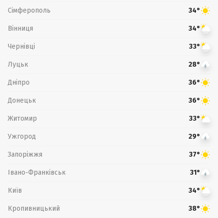
Сімферополь
34°
Вінниця
34°
Чернівці
33°
Луцьк
28°
Дніпро
36°
Донецьк
36°
Житомир
33°
Ужгород
29°
Запоріжжя
37°
Івано-Франківськ
31°
Київ
34°
Кропивницький
38°