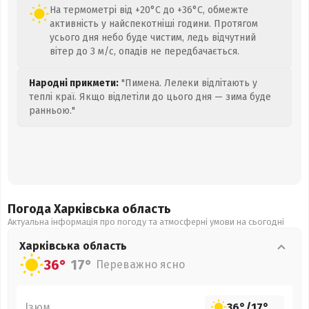
На термометрі від +20°C до +36°C, обмежте
активність у найспекотніші години. Протягом
усього дня небо буде чистим, ледь відчутний
вітер до 3 м/с, опадів не передбачається.
Народні прикмети:
"Пимена. Лелеки відлітають у
теплі краї. Якщо відлетіли до цього дня — зима буде
ранньою."
Погода Харківська
область
Актуальна інформація про погоду та атмосферні умови на сьогодні
Харківська
область
36°
17°
Переважно ясно
Ізюм
36°
/
17°