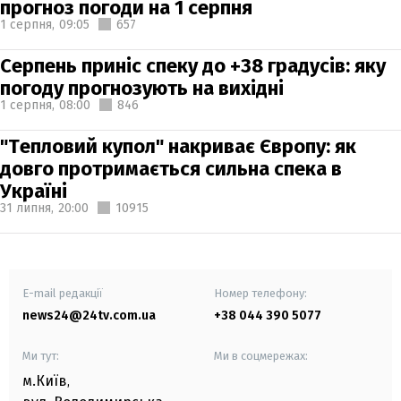
прогноз погоди на 1 серпня
1 серпня,
09:05
657
Серпень приніс спеку до +38 градусів: яку
погоду прогнозують на вихідні
1 серпня,
08:00
846
"Тепловий купол" накриває Європу: як
довго протримається сильна спека в
Україні
31 липня,
20:00
10915
E-mail редакції
Номер телефону:
news24@24tv.com.ua
+38 044 390 5077
Ми тут:
Ми в соцмережах:
м.Київ
,