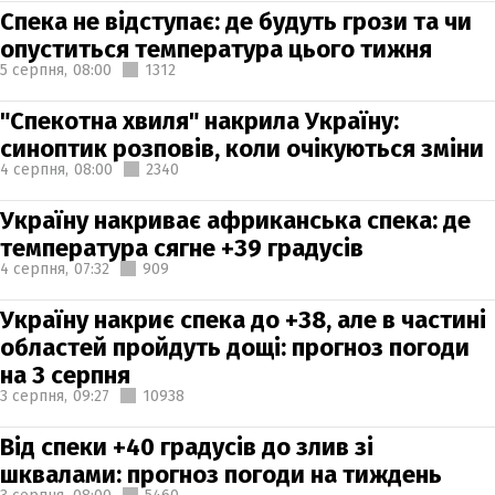
Спека не відступає: де будуть грози та чи
опуститься температура цього тижня
5 серпня,
08:00
1312
"Спекотна хвиля" накрила Україну:
синоптик розповів, коли очікуються зміни
4 серпня,
08:00
2340
Україну накриває африканська спека: де
температура сягне +39 градусів
4 серпня,
07:32
909
Україну накриє спека до +38, але в частині
областей пройдуть дощі: прогноз погоди
на 3 серпня
3 серпня,
09:27
10938
Від спеки +40 градусів до злив зі
шквалами: прогноз погоди на тиждень