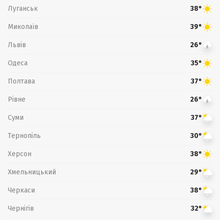
Луганськ
38°
Миколаїв
39°
Львів
26°
Одеса
35°
Полтава
37°
Рівне
26°
Суми
37°
Тернопіль
30°
Херсон
38°
Хмельницький
29°
Черкаси
38°
Чернігів
32°