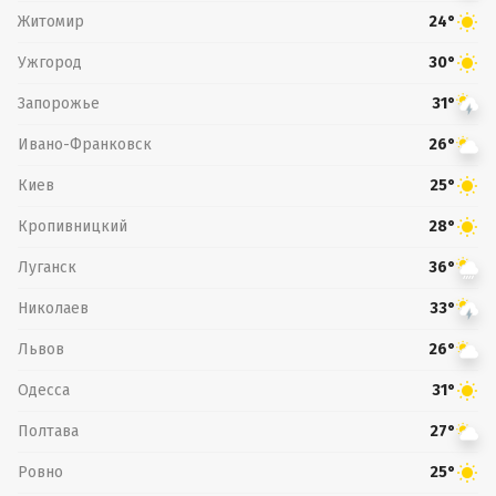
Житомир
24°
Ужгород
30°
Запорожье
31°
Ивано-Франковск
26°
Киев
25°
Кропивницкий
28°
Луганск
36°
Николаев
33°
Львов
26°
Одесса
31°
Полтава
27°
Ровно
25°