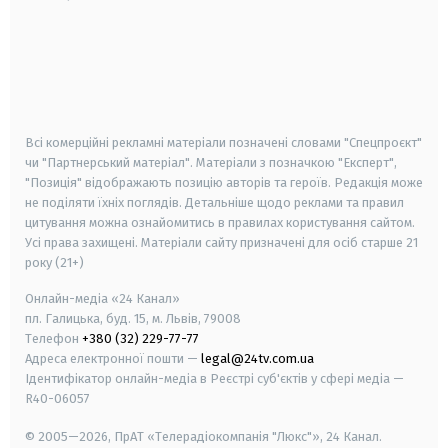
android
apple
smart tv
samsung smart tv
Всі комерційні рекламні матеріали позначені словами "Спецпроєкт"
чи "Партнерський матеріал". Матеріали з позначкою "Експерт",
"Позиція" відображають позицію авторів та героїв. Редакція може
не поділяти їхніх поглядів. Детальніше щодо реклами та правил
цитування можна ознайомитись в правилах користування сайтом.
Усі права захищені.
Матеріали сайту призначені для осіб старше
21
року (21+)
Онлайн-медіа «24 Канал»
пл. Галицька, буд. 15, м. Львів, 79008
Телефон
+380 (32) 229-77-77
Адреса електронної пошти —
legal@24tv.com.ua
Ідентифікатор онлайн-медіа в Реєстрі суб'єктів у сфері медіа —
R40-06057
© 2005—2026,
ПрАТ «Телерадіокомпанія "Люкс"», 24 Канал.