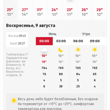
25°
27°
31°
24°
23°
26°
29°
15°
14°
15°
13°
11°
10°
12°
Воскресенье, 9 августа
Ночь
Утро
Восход:
05:41
00:00
03:00
06:00
09:00
1
Закат:
20:27
Температура С°
18°
16°
16°
18°
Ощущается как
Давление, мм
18°
16°
16°
18°
Влажность, %
764
765
765
765
Ветер, м/с
Вероятность
76
80
84
65
осадков, %
4
5
5
6
6
30
25
4
Весь день небо будет безоблачным, без осадков.
На термометре от +15°C до +25°C, комфортная
температура для прогулок.