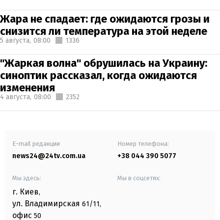
Жара не спадает: где ожидаются грозы и
снизится ли температура на этой неделе
5 августа,
08:00
1336
"Жаркая волна" обрушилась на Украину:
синоптик рассказал, когда ожидаются
изменения
4 августа,
08:00
2352
E-mail редакции
Номер телефона:
news24@24tv.com.ua
+38 044 390 5077
Мы здесь:
Мы в соцсетях:
г. Киев
,
ул. Владимирская
61/11,
офис
50