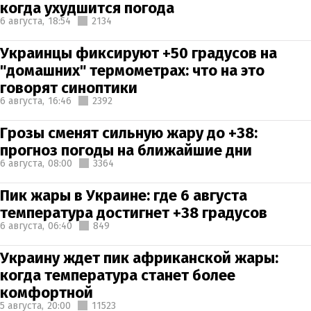
когда ухудшится погода
6 августа,
18:54
2134
Украинцы фиксируют +50 градусов на
"домашних" термометрах: что на это
говорят синоптики
6 августа,
16:46
2392
Грозы сменят сильную жару до +38:
прогноз погоды на ближайшие дни
6 августа,
08:00
3364
Пик жары в Украине: где 6 августа
температура достигнет +38 градусов
6 августа,
06:40
849
Украину ждет пик африканской жары:
когда температура станет более
комфортной
5 августа,
20:00
11523