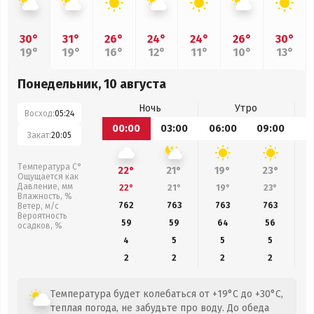
30°
31°
26°
24°
24°
26°
30°
19°
19°
16°
12°
11°
10°
13°
Понедельник, 10 августа
Ночь
Утро
Восход:
05:24
00:00
03:00
06:00
09:00
1
Закат:
20:05
Температура С°
22°
21°
19°
23°
Ощущается как
Давление, мм
22°
21°
19°
23°
Влажность, %
762
763
763
763
Ветер, м/с
Вероятность
59
59
64
56
осадков, %
4
5
5
5
2
2
2
2
Температура будет колебаться от +19°C до +30°C,
теплая погода, не забудьте про воду. До обеда