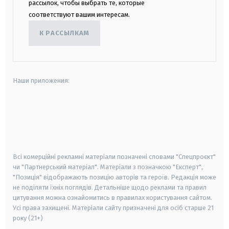
рассылок, чтобы выбрать те, которые
соответствуют вашим интересам.
К РАССЫЛКАМ
Наши приложения:
android
apple
smart tv
samsung smart tv
Всі комерційні рекламні матеріали позначені словами "Спецпроєкт"
чи "Партнерський матеріал". Матеріали з позначкою "Експерт",
"Позиція" відображають позицію авторів та героїв. Редакція може
не поділяти їхніх поглядів. Детальніше щодо реклами та правил
цитування можна ознайомитись в правилах користування сайтом.
Усі права захищені.
Матеріали сайту призначені для осіб старше
21
року (21+)