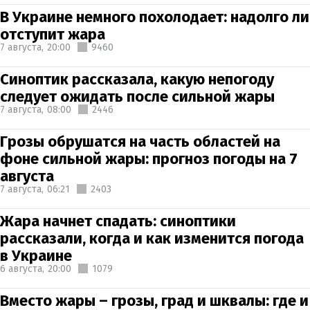
В Украине немного похолодает: надолго ли
отступит жара
7 августа,
20:00
9460
Синоптик рассказала, какую непогоду
следует ожидать после сильной жары
7 августа,
08:00
2446
Грозы обрушатся на часть областей на
фоне сильной жары: прогноз погоды на 7
августа
7 августа,
06:21
2403
Жара начнет спадать: синоптики
рассказали, когда и как изменится погода
в Украине
6 августа,
20:00
1079
Вместо жары – грозы, град и шквалы: где и