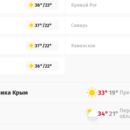
36°
/
23°
Кривой Рог
37°
/
22°
Самарь
37°
/
22°
Каменское
36°
/
22°
33°
19°
лика Крым
Пре
Пер
34°
21°
обл