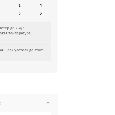
2
1
2
2
етер до 4 м/с.
сокая температура,
.
я. Если улетели до этого
о