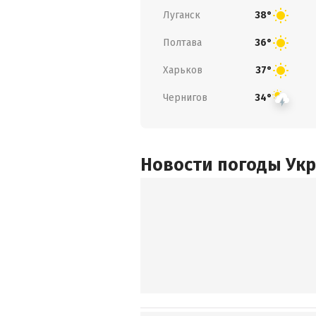
Луганск
38°
Полтава
36°
Харьков
37°
Чернигов
34°
Новости погоды Ук