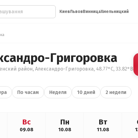
Киев
Львов
Винница
Хмельницкий
вка
ксандро-Григоровка
енский район, Александро-Григоровка, 48.77°С, 33.82°В
ера
По часам
Неделя
10 дней
2 недели
Вс
Пн
Вт
09.08
10.08
11.08
1