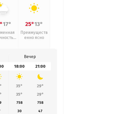
°
17°
25°
13°
менная
Преимуществ
чность,
енно ясно
ивни
Вечер
00
18:00
21:00
°
35°
29°
°
35°
29°
9
758
758
7
30
47