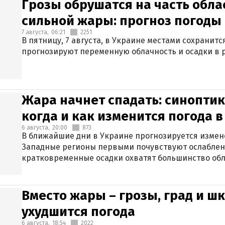
Грозы обрушатся на часть обла
сильной жары: прогноз погоды 
7 августа,
06:21
2251
В пятницу, 7 августа, в Украине местами сохранит
прогнозируют переменную облачность и осадки в р
Жара начнет спадать: синоптик
когда и как изменится погода 
6 августа,
20:00
873
В ближайшие дни в Украине прогнозируется измен
Западные регионы первыми почувствуют ослаблен
кратковременные осадки охватят большинство обл
Вместо жары – грозы, град и шк
ухудшится погода
6 августа,
18:54
2022