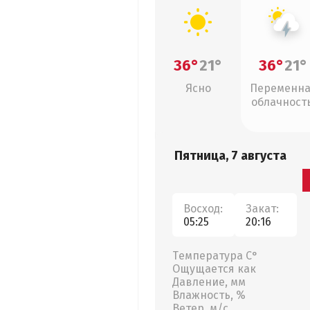
36°
21°
36°
21°
Ясно
Переменн
облачность
грозы
Пятница, 7 августа
Восход:
Закат:
05:25
20:16
Температура С°
Ощущается как
Давление, мм
Влажность, %
Ветер, м/с