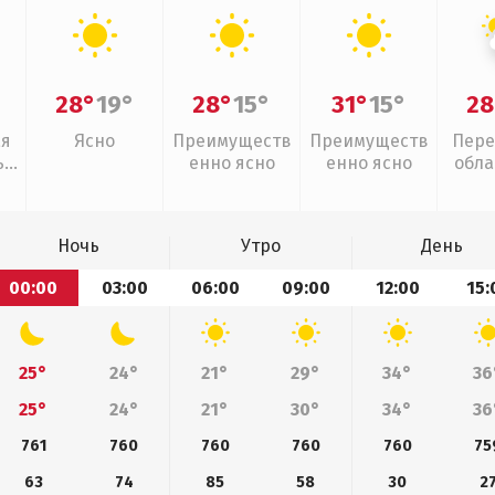
28°
19°
28°
15°
31°
15°
28
ая
Ясно
Преимуществ
Преимуществ
Пере
,
енно ясно
енно ясно
обла
л
Ночь
Утро
День
00:00
03:00
06:00
09:00
12:00
15:
25°
24°
21°
29°
34°
36
25°
24°
21°
30°
34°
36
761
760
760
760
760
75
63
74
85
58
30
2