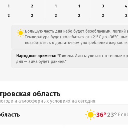
1
2
1
1
3
4
2
2
2
2
2
2
Большую часть дня небо будет безоблачным, легкий в
Температура будет колебаться от +21°C до +36°C, вы
позаботьтесь о достаточном употреблении жидкости
Народные приметы:
"Пимена. Аисты улетают в теплые кра
дня — зима будет ранней."
тровская
область
огоде и атмосферных условиях на сегодня
36°
23°
область
Ясн