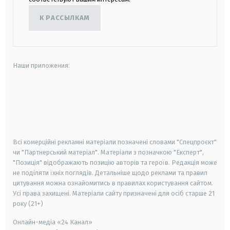
К РАССЫЛКАМ
Наши приложения:
android
apple
smart tv
samsung smart tv
Всі комерційні рекламні матеріали позначені словами "Спецпроєкт"
чи "Партнерський матеріал". Матеріали з позначкою "Експерт",
"Позиція" відображають позицію авторів та героїв. Редакція може
не поділяти їхніх поглядів. Детальніше щодо реклами та правил
цитування можна ознайомитись в правилах користування сайтом.
Усі права захищені.
Матеріали сайту призначені для осіб старше
21
року (21+)
Онлайн-медіа «24 Канал»