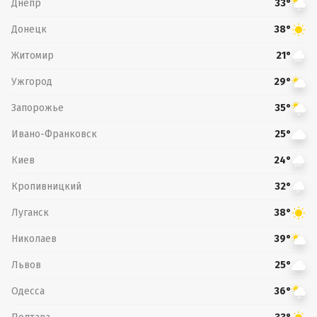
Днепр
33°
Донецк
38°
Житомир
21°
Ужгород
29°
Запорожье
35°
Ивано-Франковск
25°
Киев
24°
Кропивницкий
32°
Луганск
38°
Николаев
39°
Львов
25°
Одесса
36°