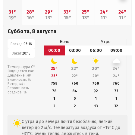
31°
28°
29°
33°
25°
24°
24°
19°
16°
13°
15°
13°
11°
11°
Суббота, 8 августа
Ночь
Утро
Восход:
05:16
00:00
03:00
06:00
09:00
1
Закат:
20:15
Температура С°
25°
22°
20°
24°
Ощущается как
Давление, мм
25°
22°
20°
24°
Влажность, %
759
760
760
760
Ветер, м/с
Вероятность
78
84
92
77
осадков, %
1
0
1
1
2
2
13
32
С утра и до вечера почти безоблачно, легкий
ветер до 2 м/с. Температура воздуха от +19°C до
+31°C, очень тепло, держитесь в тени.