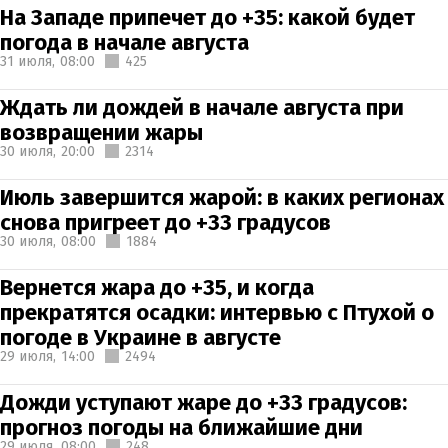
На Западе припечет до +35: какой будет
погода в начале августа
31 июля,
08:00
425
Ждать ли дождей в начале августа при
возвращении жары
30 июля,
20:00
2314
Июль завершится жарой: в каких регионах
снова пригреет до +33 градусов
30 июля,
08:00
1884
Вернется жара до +35, и когда
прекратятся осадки: интервью с Птухой о
погоде в Украине в августе
29 июля,
14:00
2494
Дожди уступают жаре до +33 градусов:
прогноз погоды на ближайшие дни
29 июля,
08:00
248