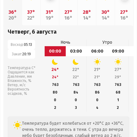
36°
37°
31°
27°
28°
30°
27°
20°
22°
19°
16°
14°
14°
16°
Четверг, 6 августа
Ночь
Утро
Восход:
05:13
00:00
03:00
06:00
09:00
1
Закат:
20:19
Температура С°
24°
22°
21°
27°
Ощущается как
Давление, мм
24°
22°
21°
29°
Влажность, %
763
763
763
763
Ветер, м/с
Вероятность
80
84
86
68
осадков, %
0
0
0
1
2
3
4
2
Температура будет колебаться от +20°C до +36°C,
очень тепло, держитесь в тени. С утра до вечера
небо будет безоблачным, слабый ветер до 2 м/с,