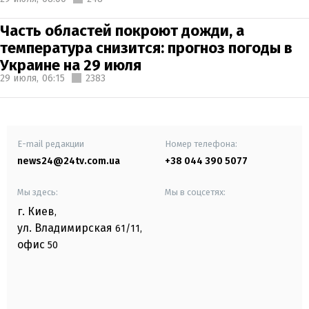
Часть областей покроют дожди, а
температура снизится: прогноз погоды в
Украине на 29 июля
29 июля,
06:15
2383
E-mail редакции
Номер телефона:
news24@24tv.com.ua
+38 044 390 5077
Мы здесь:
Мы в соцсетях:
г. Киев
,
ул. Владимирская
61/11,
офис
50