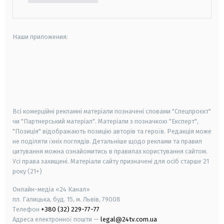
Наши приложения:
android
apple
smart tv
samsung smart tv
Всі комерційні рекламні матеріали позначені словами "Спецпроєкт"
чи "Партнерський матеріал". Матеріали з позначкою "Експерт",
"Позиція" відображають позицію авторів та героїв. Редакція може
не поділяти їхніх поглядів. Детальніше щодо реклами та правил
цитування можна ознайомитись в правилах користування сайтом.
Усі права захищені.
Матеріали сайту призначені для осіб старше
21
року (21+)
Онлайн-медіа «24 Канал»
пл. Галицька, буд. 15, м. Львів, 79008
Телефон
+380 (32) 229-77-77
Адреса електронної пошти —
legal@24tv.com.ua