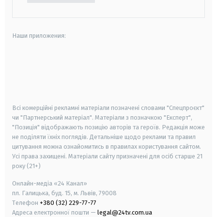
Наши приложения:
android
apple
smart tv
samsung smart tv
Всі комерційні рекламні матеріали позначені словами "Спецпроєкт"
чи "Партнерський матеріал". Матеріали з позначкою "Експерт",
"Позиція" відображають позицію авторів та героїв. Редакція може
не поділяти їхніх поглядів. Детальніше щодо реклами та правил
цитування можна ознайомитись в правилах користування сайтом.
Усі права захищені.
Матеріали сайту призначені для осіб старше
21
року (21+)
Онлайн-медіа «24 Канал»
пл. Галицька, буд. 15, м. Львів, 79008
Телефон
+380 (32) 229-77-77
Адреса електронної пошти —
legal@24tv.com.ua