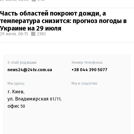
Часть областей покроют дожди, а
температура снизится: прогноз погоды в
Украине на 29 июля
29 июля,
06:15
2383
E-mail редакции
Номер телефона:
news24@24tv.com.ua
+38 044 390 5077
Мы здесь:
Мы в соцсетях:
г. Киев
,
ул. Владимирская
61/11,
офис
50