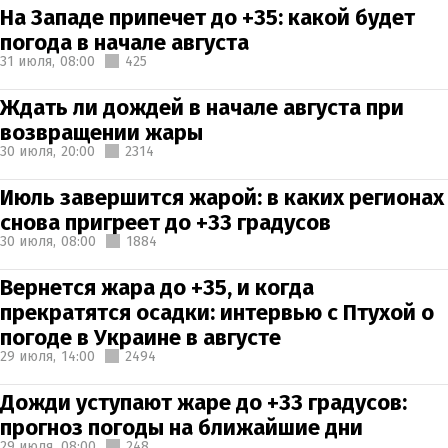
На Западе припечет до +35: какой будет
погода в начале августа
31 июля,
08:00
425
Ждать ли дождей в начале августа при
возвращении жары
30 июля,
20:00
2314
Июль завершится жарой: в каких регионах
снова пригреет до +33 градусов
30 июля,
08:00
1884
Вернется жара до +35, и когда
прекратятся осадки: интервью с Птухой о
погоде в Украине в августе
29 июля,
14:00
2494
Дожди уступают жаре до +33 градусов:
прогноз погоды на ближайшие дни
29 июля,
08:00
248