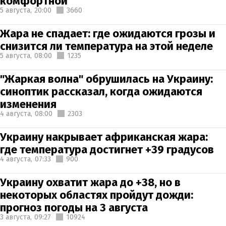
комфортной
5 августа,
20:00
3660
Жара не спадает: где ожидаются грозы и
снизится ли температура на этой неделе
5 августа,
08:00
1235
"Жаркая волна" обрушилась на Украину:
синоптик рассказал, когда ожидаются
изменения
4 августа,
08:00
2303
Украину накрывает африканская жара:
где температура достигнет +39 градусов
4 августа,
07:33
900
Украину охватит жара до +38, но в
некоторых областях пройдут дожди:
прогноз погоды на 3 августа
3 августа,
09:27
10924