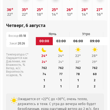
36°
35°
25°
25°
26°
28°
27°
22°
22°
18°
14°
13°
14°
16°
Четверг, 6 августа
Ночь
Утро
Восход:
05:18
00:00
03:00
06:00
09:00
1
Закат:
20:26
Температура С°
24°
24°
22°
28°
Ощущается как
Давление, мм
24°
24°
22°
29°
Влажность, %
762
762
762
762
Ветер, м/с
Вероятность
74
77
78
60
осадков, %
1
1
1
2
2
1
2
2
Ожидается от +22°C до +36°C, очень тепло,
держитесь в тени. С утра до вечера небо будет
безоблачным, едва ощутимый ветер до 2 м/с, без