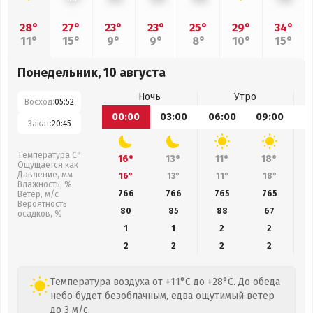
28°
27°
23°
23°
25°
29°
34°
11°
15°
9°
9°
8°
10°
15°
Понедельник, 10 августа
Ночь
Утро
Восход:
05:52
00:00
03:00
06:00
09:00
1
Закат:
20:45
Температура С°
16°
13°
11°
18°
Ощущается как
Давление, мм
16°
13°
11°
18°
Влажность, %
766
766
765
765
Ветер, м/с
Вероятность
80
85
88
67
осадков, %
1
1
2
2
2
2
2
2
Температура воздуха от +11°C до +28°C. До обеда
небо будет безоблачным, едва ощутимый ветер
до 3 м/с.