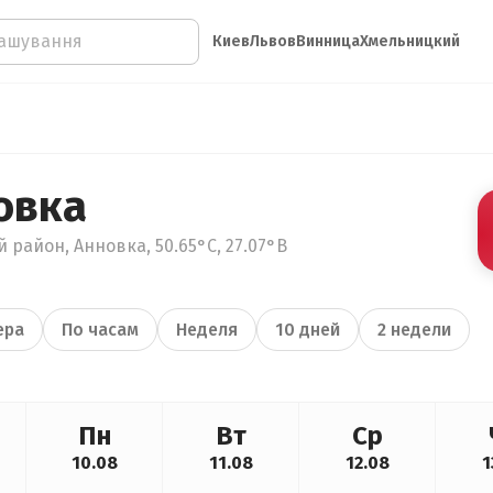
Киев
Львов
Винница
Хмельницкий
овка
 район, Анновка, 50.65°С, 27.07°В
ера
По часам
Неделя
10 дней
2 недели
Пн
Вт
Ср
10.08
11.08
12.08
1