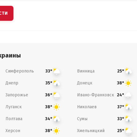
СТИ
краины
Симферополь
Винница
33°
25°
Днепр
Донецк
35°
38°
Запорожье
Ивано-Франковск
36°
24°
Луганск
Николаев
38°
37°
Полтава
Сумы
34°
33°
Херсон
Хмельницкий
38°
25°