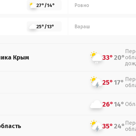
27°
/
14°
Ровно
25°
/
13°
Вараш
Пер
33°
20°
лика Крым
обл
дож
Пер
25°
17°
обл
26°
14°
Обл
Пер
35°
24°
область
обл