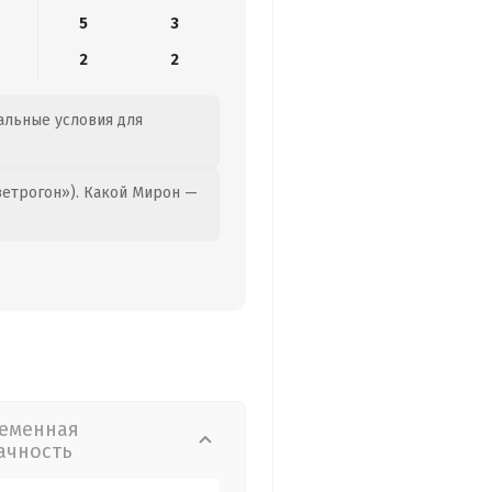
5
3
2
2
еальные условия для
етрогон»). Какой Мирон —
еменная
ачность