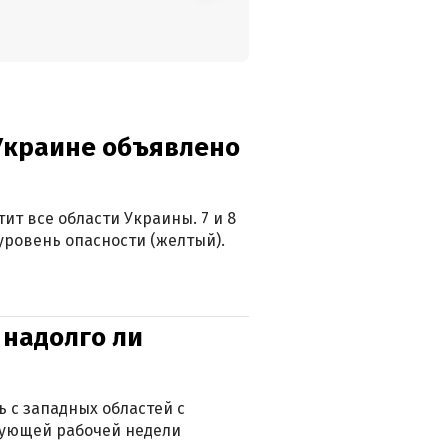
 Украине объявлено
ит все области Украины. 7 и 8
 уровень опасности (желтый).
 надолго ли
 с западных областей с
дующей рабочей недели