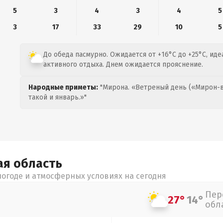
5
3
4
3
4
5
3
17
33
29
10
5
До обеда пасмурно. Ожидается от +16°C до +25°C, ид
активного отдыха. Днем ожидается прояснение.
Народные приметы:
"Мирона. «Ветреный день («Мирон-в
такой и январь.»"
ая
область
огоде и атмосферных условиях на сегодня
Пер
27°
14°
обл