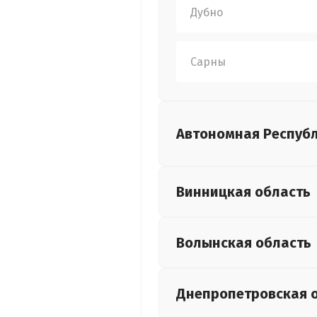
Дубно
Сарны
Автономная Респуб
Винницкая
область
Волынская
область
Днепропетровская