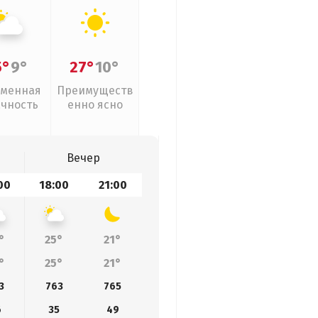
5°
9°
27°
10°
менная
Преимуществ
ачность
енно ясно
Вечер
00
18:00
21:00
°
25°
21°
°
25°
21°
3
763
765
6
35
49