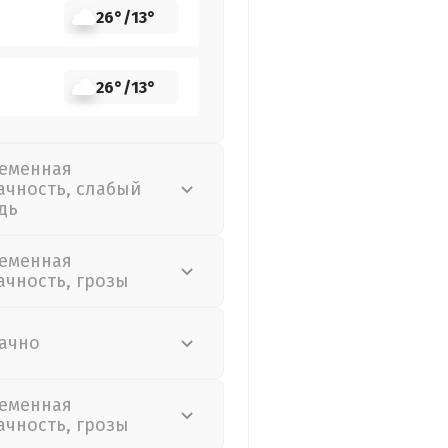
26°
/
13°
26°
/
13°
еменная
ачность, слабый
дь
еменная
ачность, грозы
ачно
еменная
ачность, грозы