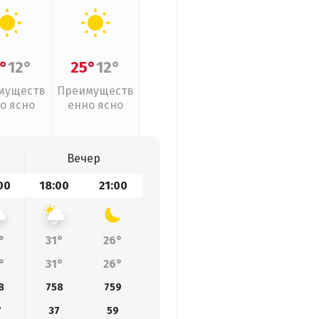
°
12°
25°
12°
муществ
Преимуществ
о ясно
енно ясно
Вечер
00
18:00
21:00
°
31°
26°
°
31°
26°
8
758
759
7
37
59