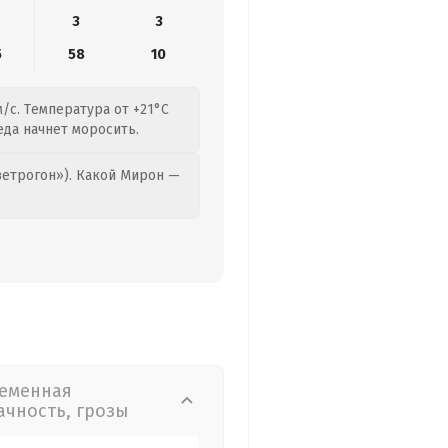
3
3
5
58
10
/с. Температура от +21°C
еда начнет моросить.
етрогон»). Какой Мирон —
еменная
ачность, грозы