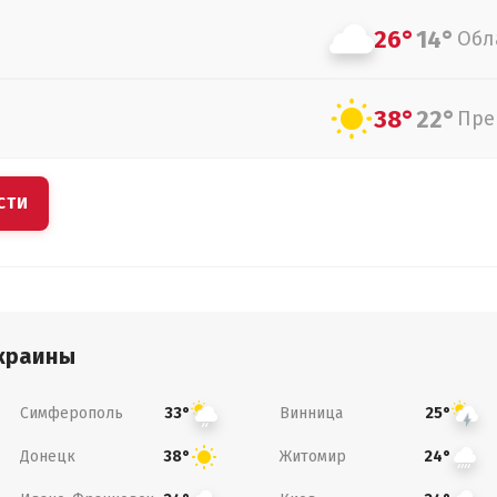
26°
14°
Обл
38°
22°
Пре
СТИ
краины
Симферополь
Винница
33°
25°
Донецк
Житомир
38°
24°