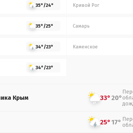
35°
/
24°
Кривой Рог
35°
/
25°
Самарь
34°
/
23°
Каменское
34°
/
23°
Пер
33°
20°
лика Крым
обл
дож
Пер
25°
17°
обл