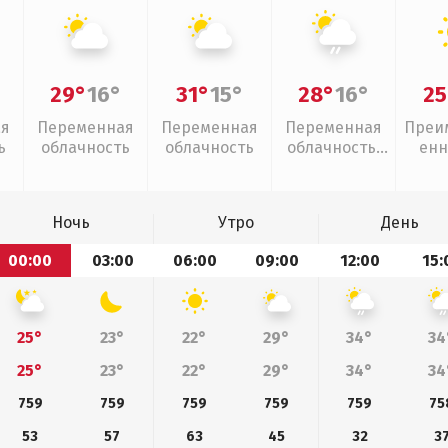
29°
16°
31°
15°
28°
16°
25
ая
Переменная
Переменная
Переменная
Преи
ь
облачность
облачность
облачность,
енн
слабый дождь
Ночь
Утро
День
00:00
03:00
06:00
09:00
12:00
15:
25°
23°
22°
29°
34°
34
25°
23°
22°
29°
34°
34
759
759
759
759
759
75
53
57
63
45
32
3