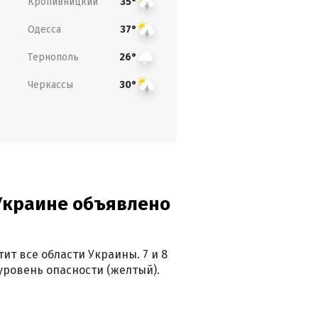
Кропивницкий
35°
Одесса
37°
Тернополь
26°
Черкассы
30°
 Украине объявлено
ит все области Украины. 7 и 8
 уровень опасности (желтый).