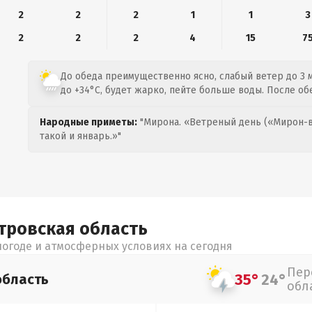
2
2
2
1
1
3
2
2
2
4
15
7
До обеда преимущественно ясно, слабый ветер до 3 м
до +34°C, будет жарко, пейте больше воды. После об
Народные приметы:
"Мирона. «Ветреный день («Мирон-в
такой и январь.»"
тровская
область
огоде и атмосферных условиях на сегодня
Пер
35°
24°
область
обл