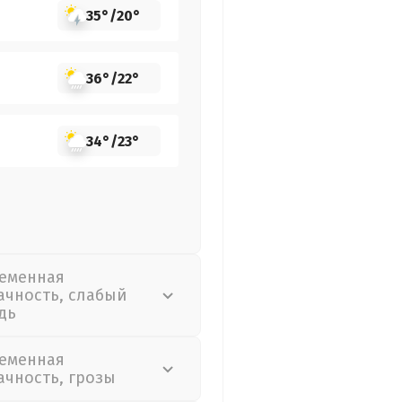
35°
/
20°
36°
/
22°
34°
/
23°
еменная
ачность, слабый
дь
еменная
ачность, грозы