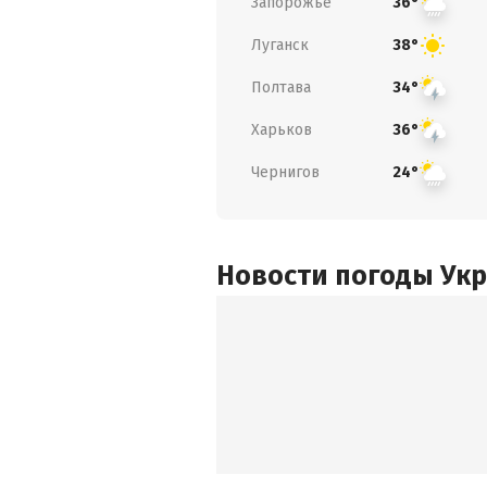
Запорожье
36°
Луганск
38°
Полтава
34°
Харьков
36°
Чернигов
24°
Новости погоды Ук