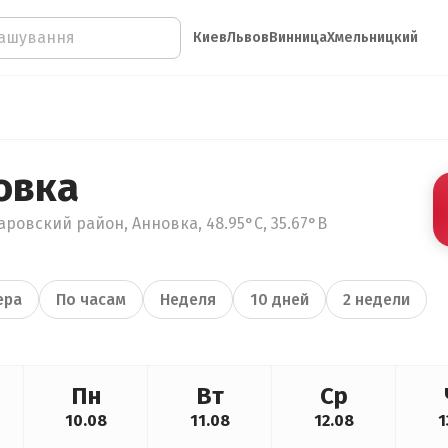
Киев
Львов
Винница
Хмельницкий
овка
ровский район, Анновка, 48.95°С, 35.67°В
ера
По часам
Неделя
10 дней
2 недели
Пн
Вт
Ср
10.08
11.08
12.08
1