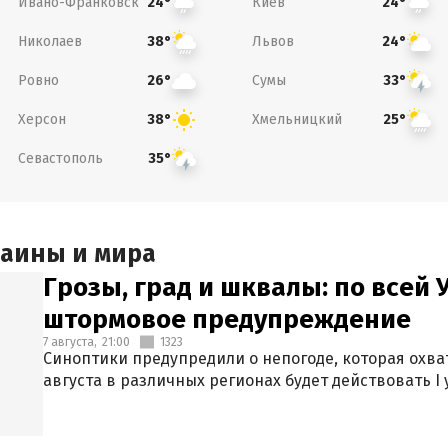
Ивано-Франковск
Киев
24°
24°
Николаев
Львов
38°
24°
Ровно
Сумы
26°
33°
Херсон
Хмельницкий
38°
25°
Севастополь
35°
раины и мира
Грозы, град и шквалы: по всей
штормовое предупреждение
7 августа,
21:00
1323
Синоптики предупредили о непогоде, которая охват
августа в различных регионах будет действовать I