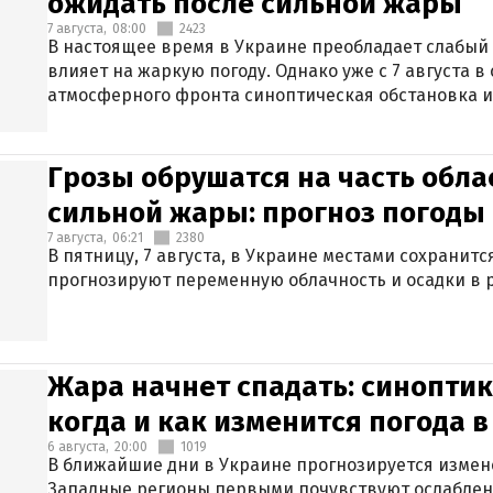
ожидать после сильной жары
7 августа,
08:00
2423
В настоящее время в Украине преобладает слабый 
влияет на жаркую погоду. Однако уже с 7 августа 
атмосферного фронта синоптическая обстановка и
Грозы обрушатся на часть обла
сильной жары: прогноз погоды 
7 августа,
06:21
2380
В пятницу, 7 августа, в Украине местами сохранит
прогнозируют переменную облачность и осадки в р
Жара начнет спадать: синоптик
когда и как изменится погода 
6 августа,
20:00
1019
В ближайшие дни в Украине прогнозируется измен
Западные регионы первыми почувствуют ослаблен